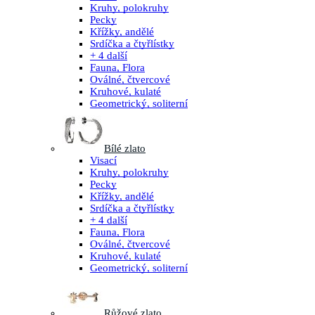
Kruhy, polokruhy
Pecky
Křížky, andělé
Srdíčka a čtyřlístky
+ 4 další
Fauna, Flora
Oválné, čtvercové
Kruhové, kulaté
Geometrický, soliterní
Bílé zlato
Visací
Kruhy, polokruhy
Pecky
Křížky, andělé
Srdíčka a čtyřlístky
+ 4 další
Fauna, Flora
Oválné, čtvercové
Kruhové, kulaté
Geometrický, soliterní
Růžové zlato