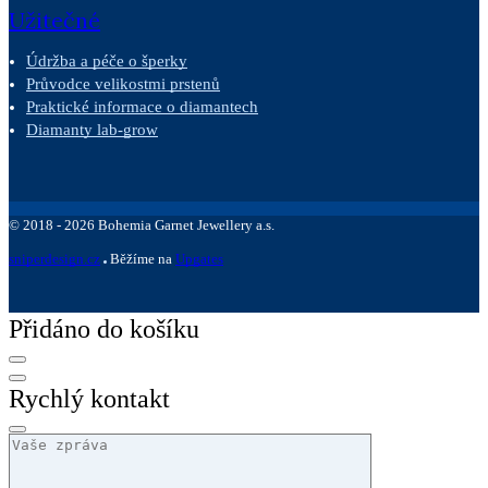
Užitečné
Údržba a péče o šperky
Průvodce velikostmi prstenů
Praktické informace o diamantech
Diamanty lab-grow
©
2018 -
2026
Bohemia Garnet Jewellery a.s.
sniperdesign.cz
Běžíme na
Upgates
Přidáno do košíku
Rychlý kontakt