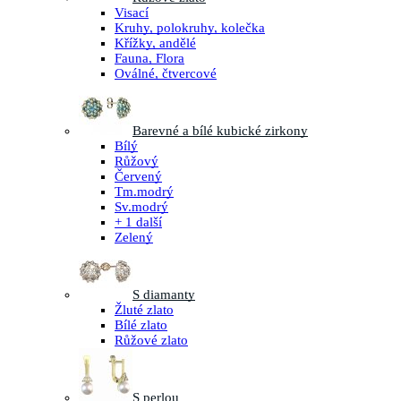
Visací
Kruhy, polokruhy, kolečka
Křížky, andělé
Fauna, Flora
Oválné, čtvercové
Barevné a bílé kubické zirkony
Bílý
Růžový
Červený
Tm.modrý
Sv.modrý
+ 1 další
Zelený
S diamanty
Žluté zlato
Bílé zlato
Růžové zlato
S perlou