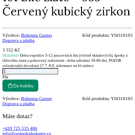
Červený kubický zirkon
Výrobce:
Bohemia Garnet
Kód produktu:
YI4310103
Doprava a platba
3 552 Kč
Skladem
Doba expedice 5-12 pracovních dní (včetně skladových), šperky z
růžového zlata a pokovený rutheniem - doba odeslání 30-90 dní, POZOR
celozávodní dovolená 27.7.-8.8. informace na hl.stránce
Pár
Do košíku
Výrobce:
Bohemia Garnet
Kód produktu:
YI4310103
Doprava a platba
Máte dotaz?
+420 725 535 406
info@ceskedrahokamy.cz