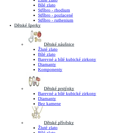
Žluté zlato
Bílé zlato
Stříbro - rhodium
Stříbro - pozlacené
Stříbro - ruthenium
Dětské šperky
Dětské náušnice
Žluté zlato
Bílé zlato
Barevné a bílé kubické zirkony
Diamanty
Komponenty
Dětské prstýnky
Barevné a bílé kubické zirkony
Diamanty
Bez kamene
Dětské přívěsky
Žluté zlato
Bílé zlato