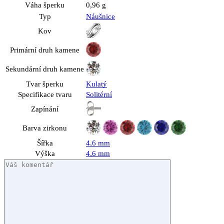
Váha šperku
0,96 g
Typ
Náušnice
Kov
Primární druh kamene
Sekundární druh kamene
Tvar šperku
Kulatý
Specifikace tvaru
Solitérní
Zapínání
Barva zirkonu
Šířka
4,6 mm
Výška
4,6 mm