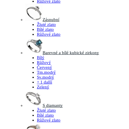
Růžové zlato
Zásnubní
Žluté zlato
Bílé zlato
Růžové zlato
Barevné a bílé kubické zirkony
Bílý
Růžový
Červený
Tm.modrý
Sv.modrý
+ 1 další
Zelený
S diamanty
Žluté zlato
Bílé zlato
Růžové zlato