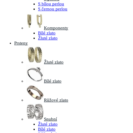
S bílou perlou
S černou perlou
Komponenty
Bílé zlato
Žluté zlato
Prsteny
Žluté zlato
Bílé zlato
Růžové zlato
Snubní
Žluté zlato
Bílé zlato