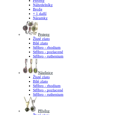
Přívěsy
Náhrdelníky
Brože
+ 1 další
Náramky
Prsteny
Žluté zlato
Bílé zlato
Stříbro - rhodium
Stříbro - pozlacené
Stříbro - ruthenium
Náušnice
Žluté zlato
Bílé zlato
Stříbro - rhodium
Stříbro - pozlacené
Stříbro - ruthenium
Přívěsy