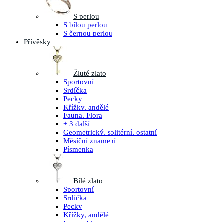
S perlou
S bílou perlou
S černou perlou
Přívěsky
Žluté zlato
Sportovní
Srdíčka
Pecky
Křížky, andělé
Fauna, Flora
+ 3 další
Geometrický, solitérní, ostatní
Měsíční znamení
Písmenka
Bílé zlato
Sportovní
Srdíčka
Pecky
Křížky, andělé