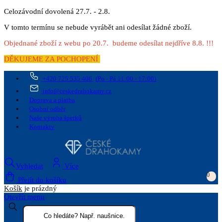
Celozávodní dovolená 27.7. - 2.8.
V tomto termínu se nebude vyrábět ani odesílat žádné zboží.
Objednané zboží z webu po 20.7. budeme odesílat nejdříve 8.8. !!!
DĚKUJEME ZA POCHOPENÍ
+420 725 535 406
(Po - Pá 11:00 - 17:00)
info@ceskedrahokamy.cz
Doprava a platba
Osobní odběr
Naše výroba šperků
Kontakty
Vyhledat
Více
0
Přejít do košíku
Košík
je prázdný
Otevřít menu