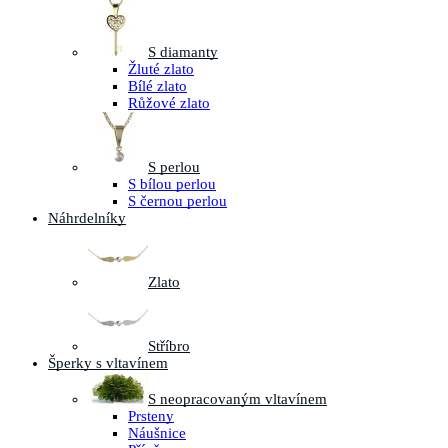
S diamanty
Žluté zlato
Bílé zlato
Růžové zlato
S perlou
S bílou perlou
S černou perlou
Náhrdelníky
Zlato
Stříbro
Šperky s vltavínem
S neopracovaným vltavínem
Prsteny
Náušnice