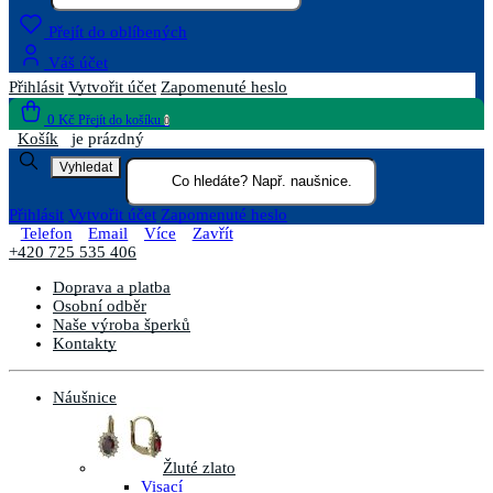
Přejít do oblíbených
Váš účet
Přihlásit
Vytvořit účet
Zapomenuté heslo
0 Kč
Přejít do košíku
0
Košík
je prázdný
Vyhledat
Přihlásit
Vytvořit účet
Zapomenuté heslo
Telefon
Email
Více
Zavřít
+420 725 535 406
Doprava a platba
Osobní odběr
Naše výroba šperků
Kontakty
Náušnice
Žluté zlato
Visací