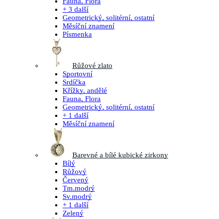
Fauna, Flora
+ 3 další
Geometrický, solitérní, ostatní
Měsíční znamení
Písmenka
Růžové zlato
Sportovní
Srdíčka
Křížky, andělé
Fauna, Flora
Geometrický, solitérní, ostatní
+ 1 další
Měsíční znamení
Barevné a bílé kubické zirkony
Bílý
Růžový
Červený
Tm.modrý
Sv.modrý
+ 1 další
Zelený