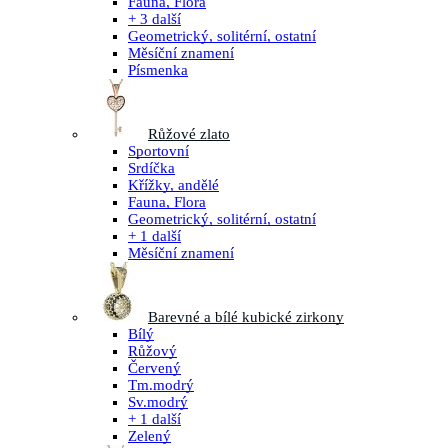
Fauna, Flora
+ 3 další
Geometrický, solitérní, ostatní
Měsíční znamení
Písmenka
Růžové zlato
Sportovní
Srdíčka
Křížky, andělé
Fauna, Flora
Geometrický, solitérní, ostatní
+ 1 další
Měsíční znamení
Barevné a bílé kubické zirkony
Bílý
Růžový
Červený
Tm.modrý
Sv.modrý
+ 1 další
Zelený