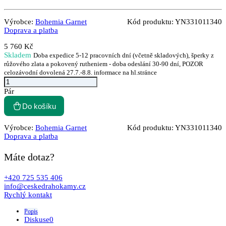
Výrobce:
Bohemia Garnet
Kód produktu:
YN331011340
Doprava a platba
5 760 Kč
Skladem
Doba expedice 5-12 pracovních dní (včetně skladových), šperky z
růžového zlata a pokovený rutheniem - doba odeslání 30-90 dní, POZOR
celozávodní dovolená 27.7.-8.8. informace na hl.stránce
Pár
Do košíku
Výrobce:
Bohemia Garnet
Kód produktu:
YN331011340
Doprava a platba
Máte dotaz?
+420 725 535 406
info@ceskedrahokamy.cz
Rychlý kontakt
Popis
Diskuse
0