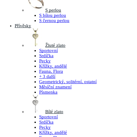
S perlou
S bílou perlou
S černou perlou
Přívěsky
Žluté zlato
Sportovní
Srdíčka
Pecky
Křížky, andělé
Fauna, Flora
+ 3 další
Geometrický, solitérní, ostatní
Měsíční znamení
Písmenka
Bílé zlato
Sportovní
Srdíčka
Pecky
Křížky, andělé