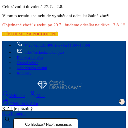
Celozávodní dovolená 27.7. - 2.8.
V tomto termínu se nebude vyrábět ani odesílat žádné zboží.
Objednané zboží z webu po 20.7. budeme odesílat nejdříve 13.8. !!!
DĚKUJEME ZA POCHOPENÍ
+420 725 535 406
(Po - Pá 11:00 - 17:00)
info@ceskedrahokamy.cz
Doprava a platba
Osobní odběr
Naše výroba šperků
Kontakty
Vyhledat
Více
0
Přejít do košíku
Košík
je prázdný
Otevřít menu