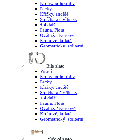
Kruhy, polokruhy
Pecky
Křížky, andělé
Srdíčka a čtyřlístky
+ 4 další
Fauna, Flora
Oválné, čtvercové
Kruhové, kulaté
Geometrický, soliterní
Bílé zlato
Visací
Kruhy, polokruhy
Pecky
Křížky, andělé
Srdíčka a čtyřlístky
+ 4 další
Fauna, Flora
Oválné, čtvercové
Kruhové, kulaté
Geometrický, soliterní
Růžové zlato