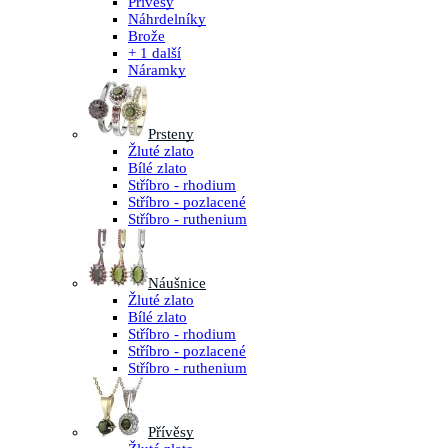
Přívěsy
Náhrdelníky
Brože
+ 1 další
Náramky
Prsteny
Žluté zlato
Bílé zlato
Stříbro - rhodium
Stříbro - pozlacené
Stříbro - ruthenium
Náušnice
Žluté zlato
Bílé zlato
Stříbro - rhodium
Stříbro - pozlacené
Stříbro - ruthenium
Přívěsy