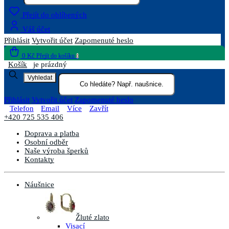
Přejít do oblíbených
Váš účet
Přihlásit
Vytvořit účet
Zapomenuté heslo
0 Kč
Přejít do košíku
0
Košík
je prázdný
Vyhledat
Přihlásit
Vytvořit účet
Zapomenuté heslo
Telefon
Email
Více
Zavřít
+420 725 535 406
Doprava a platba
Osobní odběr
Naše výroba šperků
Kontakty
Náušnice
Žluté zlato
Visací