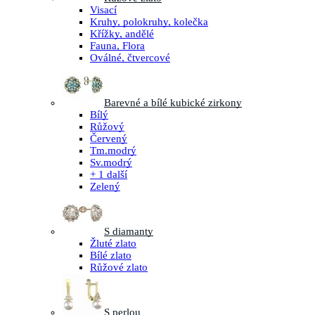
Visací
Kruhy, polokruhy, kolečka
Křížky, andělé
Fauna, Flora
Oválné, čtvercové
Barevné a bílé kubické zirkony
Bílý
Růžový
Červený
Tm.modrý
Sv.modrý
+ 1 další
Zelený
S diamanty
Žluté zlato
Bílé zlato
Růžové zlato
S perlou