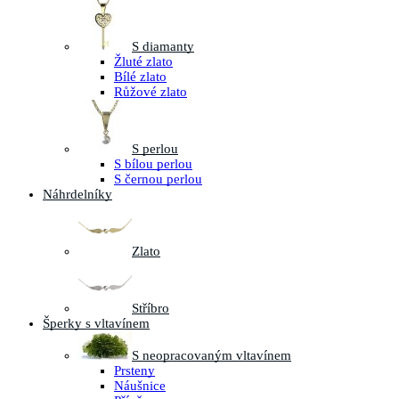
S diamanty
Žluté zlato
Bílé zlato
Růžové zlato
S perlou
S bílou perlou
S černou perlou
Náhrdelníky
Zlato
Stříbro
Šperky s vltavínem
S neopracovaným vltavínem
Prsteny
Náušnice