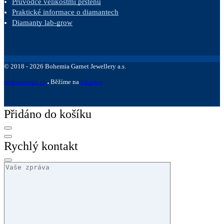
Průvodce velikostmi prstenů
Praktické informace o diamantech
Diamanty lab-grow
©
2018 -
2026
Bohemia Garnet Jewellery a.s.
sniperdesign.cz
Běžíme na
Upgates
Přidáno do košíku
Rychlý kontakt