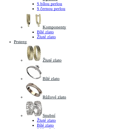
S bílou perlou
S černou perlou
Komponenty
Bílé zlato
Žluté zlato
Prsteny
Žluté zlato
Bílé zlato
Růžové zlato
Snubní
Žluté zlato
Bílé zlato