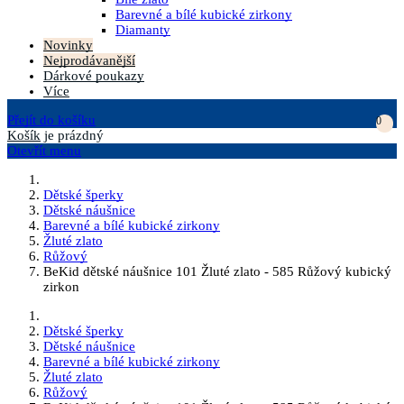
Barevné a bílé kubické zirkony
Diamanty
Novinky
Nejprodávanější
Dárkové poukazy
Více
Přejít do košíku
0
Košík
je prázdný
Otevřít menu
Dětské šperky
Dětské náušnice
Barevné a bílé kubické zirkony
Žluté zlato
Růžový
BeKid dětské náušnice 101 Žluté zlato - 585 Růžový kubický
zirkon
Dětské šperky
Dětské náušnice
Barevné a bílé kubické zirkony
Žluté zlato
Růžový