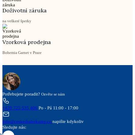
Doživotní záruka
na veškeré šperky
Vzorková prodejna
Bohemia Garnet v Praze
Potřebujete poradit?
Ozvěte se nám
+420 725 535 406
Po - Pá 11:00 - 17:00
info@ceskedrahokamy.cz
napište kdykoliv
Sledujte nás: