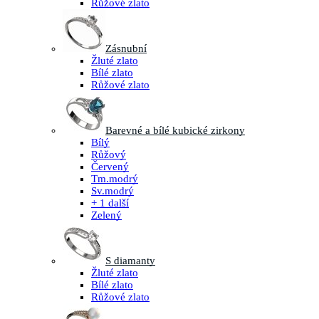
Růžové zlato
Zásnubní
Žluté zlato
Bílé zlato
Růžové zlato
Barevné a bílé kubické zirkony
Bílý
Růžový
Červený
Tm.modrý
Sv.modrý
+ 1 další
Zelený
S diamanty
Žluté zlato
Bílé zlato
Růžové zlato