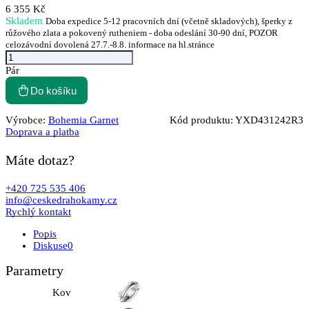
6 355 Kč
Skladem
Doba expedice 5-12 pracovních dní (včetně skladových), šperky z
růžového zlata a pokovený rutheniem - doba odeslání 30-90 dní, POZOR
celozávodní dovolená 27.7.-8.8. informace na hl.stránce
Pár
Do košíku
Výrobce:
Bohemia Garnet
Kód produktu:
YXD431242R3
Doprava a platba
Máte dotaz?
+420 725 535 406
info@ceskedrahokamy.cz
Rychlý kontakt
Popis
Diskuse
0
Parametry
Kov