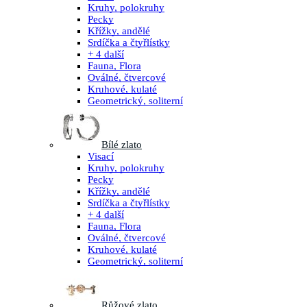
Kruhy, polokruhy
Pecky
Křížky, andělé
Srdíčka a čtyřlístky
+ 4 další
Fauna, Flora
Oválné, čtvercové
Kruhové, kulaté
Geometrický, soliterní
Bílé zlato
Visací
Kruhy, polokruhy
Pecky
Křížky, andělé
Srdíčka a čtyřlístky
+ 4 další
Fauna, Flora
Oválné, čtvercové
Kruhové, kulaté
Geometrický, soliterní
Růžové zlato