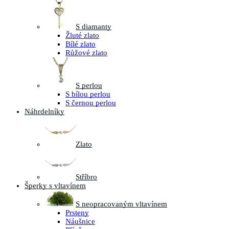
S diamanty
Žluté zlato
Bílé zlato
Růžové zlato
S perlou
S bílou perlou
S černou perlou
Náhrdelníky
Zlato
Stříbro
Šperky s vltavínem
S neopracovaným vltavínem
Prsteny
Náušnice