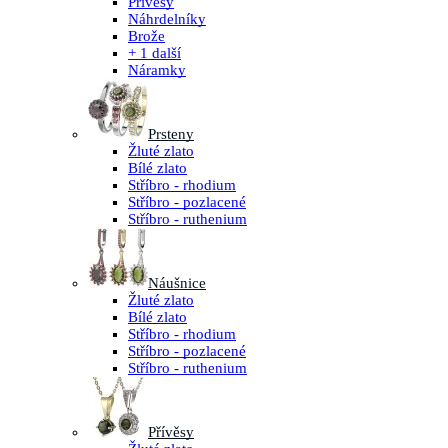
Přívěsy
Náhrdelníky
Brože
+ 1 další
Náramky
Prsteny
Žluté zlato
Bílé zlato
Stříbro - rhodium
Stříbro - pozlacené
Stříbro - ruthenium
Náušnice
Žluté zlato
Bílé zlato
Stříbro - rhodium
Stříbro - pozlacené
Stříbro - ruthenium
Přívěsy