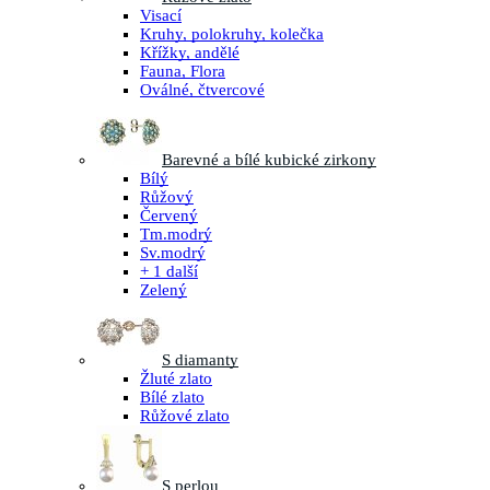
Visací
Kruhy, polokruhy, kolečka
Křížky, andělé
Fauna, Flora
Oválné, čtvercové
Barevné a bílé kubické zirkony
Bílý
Růžový
Červený
Tm.modrý
Sv.modrý
+ 1 další
Zelený
S diamanty
Žluté zlato
Bílé zlato
Růžové zlato
S perlou