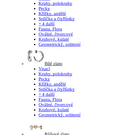
Kruhy, polokruhy
Pecky
Křížky, andělé
Srdíčka a čtyřlístky
+ 4 další
Fauna, Flora
Oválné, čtvercové
Kruhové, kulaté
Geometrický, soliterní
Bílé zlato
Visací
Kruhy, polokruhy
Pecky
Křížky, andělé
Srdíčka a čtyřlístky
+ 4 další
Fauna, Flora
Oválné, čtvercové
Kruhové, kulaté
Geometrický, soliterní
Růžové zlato