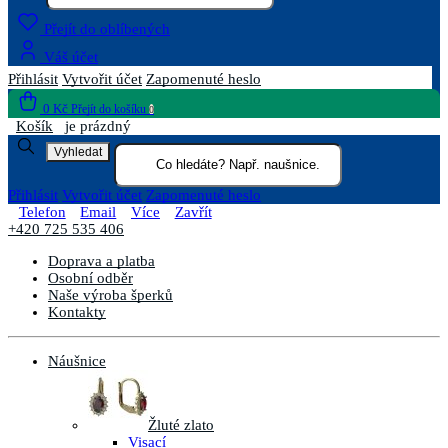
Přejít do oblíbených
Váš účet
Přihlásit
Vytvořit účet
Zapomenuté heslo
0 Kč
Přejít do košíku
0
Košík
je prázdný
Vyhledat
Přihlásit
Vytvořit účet
Zapomenuté heslo
Telefon
Email
Více
Zavřít
+420 725 535 406
Doprava a platba
Osobní odběr
Naše výroba šperků
Kontakty
Náušnice
Žluté zlato
Visací