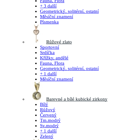
Fauna, Flora
+ 3 další
Geometrický, solitérní, ostatní
Měsíční znamení
Písmenka
Růžové zlato
Sportovní
Srdíčka
Křížky, andělé
Fauna, Flora
Geometrický, solitérní, ostatní
+ 1 další
Měsíční znamení
Barevné a bílé kubické zirkony
Bílý
Růžový
Červený
Tm.modrý
Sv.modrý
+ 1 další
Zelený