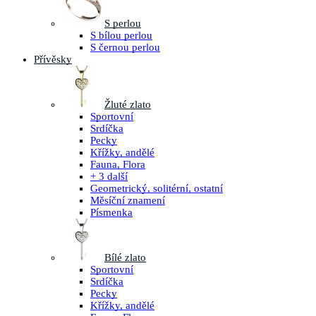
S perlou
S bílou perlou
S černou perlou
Přívěsky
Žluté zlato
Sportovní
Srdíčka
Pecky
Křížky, andělé
Fauna, Flora
+ 3 další
Geometrický, solitérní, ostatní
Měsíční znamení
Písmenka
Bílé zlato
Sportovní
Srdíčka
Pecky
Křížky, andělé