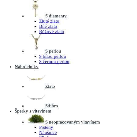
S diamanty
Žluté zlato
Bílé zlato
Růžové zlato
S perlou
S bílou perlou
S černou perlou
Náhrdelníky
Zlato
Stříbro
Šperky s vltavínem
S neopracovaným vltavínem
Prsteny
Náušnice