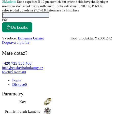
Skladem
Doba expedice 5-12 pracovních dní (včetně skladových), šperky z
růžového zlata a pokovený rutheniem - doba odeslání 30-90 dní, POZOR
celozávodní dovolená 27.7.-8.8. informace na hl.stránce
Pár
Do košíku
Výrobce:
Bohemia Garnet
Kód produktu:
YZ331242
Doprava a platba
Máte dotaz?
+420 725 535 406
info@ceskedrahokamy.cz
Rychlý kontakt
Popis
Diskuse
0
Parametry
Kov
Primární druh kamene