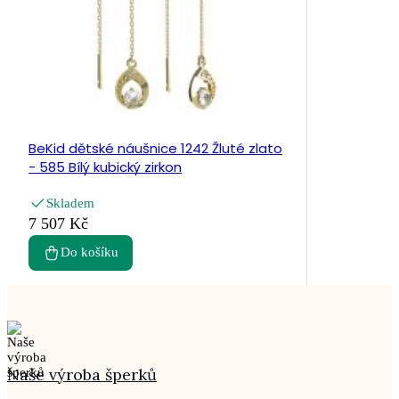
BeKid dětské náušnice 1242 Žluté zlato
- 585 Bílý kubický zirkon
Skladem
7 507 Kč
Do košíku
Naše výroba šperků