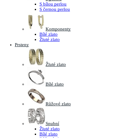
S bílou perlou
S černou perlou
Komponenty
Bílé zlato
Žluté zlato
Prsteny
Žluté zlato
Bílé zlato
Růžové zlato
Snubní
Žluté zlato
Bílé zlato