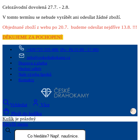
Celozávodní dovolená 27.7. - 2.8.
V tomto termínu se nebude vyrábět ani odesílat žádné zboží.
Objednané zboží z webu po 20.7. budeme odesílat nejdříve 13.8. !!!
DĚKUJEME ZA POCHOPENÍ
+420 725 535 406
(Po - Pá 11:00 - 17:00)
info@ceskedrahokamy.cz
Doprava a platba
Osobní odběr
Naše výroba šperků
Kontakty
Vyhledat
Více
0
Přejít do košíku
Košík
je prázdný
Otevřít menu