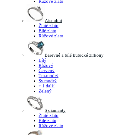
Růžové zlato
Zásnubní
Žluté zlato
Bílé zlato
Růžové zlato
Barevné a bílé kubické zirkony
Bílý
Růžový
Červený
Tm.modrý
Sv.modrý
+ 1 další
Zelený
S diamanty
Žluté zlato
Bílé zlato
Růžové zlato