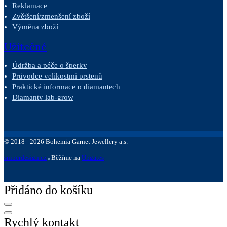
Reklamace
Zvětšení/zmenšení zboží
Výměna zboží
Užitečné
Údržba a péče o šperky
Průvodce velikostmi prstenů
Praktické informace o diamantech
Diamanty lab-grow
©
2018 -
2026
Bohemia Garnet Jewellery a.s.
sniperdesign.cz
Běžíme na
Upgates
Přidáno do košíku
Rychlý kontakt