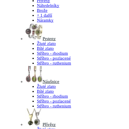
Přívěsy
Náhrdelníky
Brože
+ 1 další
Náramky
Prsteny
Žluté zlato
Bílé zlato
Stříbro - rhodium
Stříbro - pozlacené
Stříbro - ruthenium
Náušnice
Žluté zlato
Bílé zlato
Stříbro - rhodium
Stříbro - pozlacené
Stříbro - ruthenium
Přívěsy