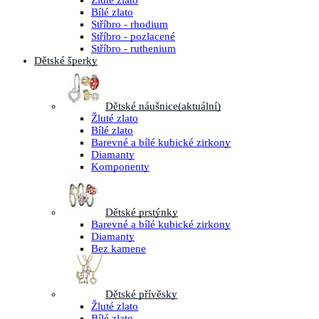
Žluté zlato
Bílé zlato
Stříbro - rhodium
Stříbro - pozlacené
Stříbro - ruthenium
Dětské šperky
Dětské náušnice
(aktuální)
Žluté zlato
Bílé zlato
Barevné a bílé kubické zirkony
Diamanty
Komponenty
Dětské prstýnky
Barevné a bílé kubické zirkony
Diamanty
Bez kamene
Dětské přívěsky
Žluté zlato
Bílé zlato