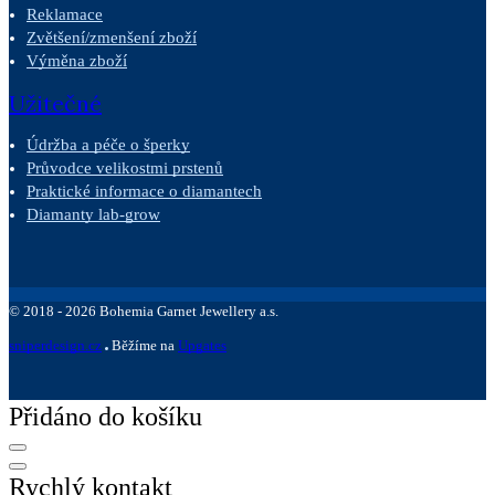
Reklamace
Zvětšení/zmenšení zboží
Výměna zboží
Užitečné
Údržba a péče o šperky
Průvodce velikostmi prstenů
Praktické informace o diamantech
Diamanty lab-grow
©
2018 -
2026
Bohemia Garnet Jewellery a.s.
sniperdesign.cz
Běžíme na
Upgates
Přidáno do košíku
Rychlý kontakt