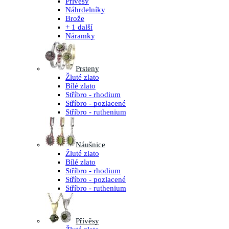
Přívěsy
Náhrdelníky
Brože
+ 1 další
Náramky
Prsteny
Žluté zlato
Bílé zlato
Stříbro - rhodium
Stříbro - pozlacené
Stříbro - ruthenium
Náušnice
Žluté zlato
Bílé zlato
Stříbro - rhodium
Stříbro - pozlacené
Stříbro - ruthenium
Přívěsy