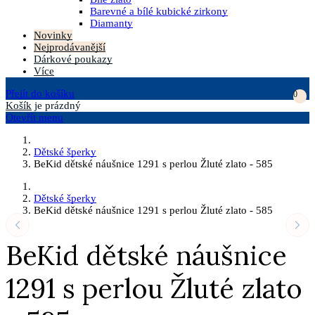
Barevné a bílé kubické zirkony
Diamanty
Novinky
Nejprodávanější
Dárkové poukazy
Více
Přejít do košíku
0
Košík
je prázdný
Otevřít menu
Dětské šperky
BeKid dětské náušnice 1291 s perlou Žluté zlato - 585
Dětské šperky
BeKid dětské náušnice 1291 s perlou Žluté zlato - 585
BeKid dětské náušnice
1291 s perlou Žluté zlato