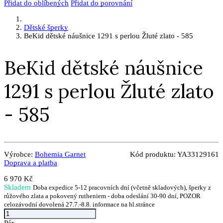
Přidat do oblíbených
Přidat do porovnání
Dětské šperky
BeKid dětské náušnice 1291 s perlou Žluté zlato - 585
BeKid dětské náušnice
1291 s perlou Žluté zlato
- 585
Výrobce:
Bohemia Garnet
Kód produktu:
YA33129161
Doprava a platba
6 970 Kč
Skladem
Doba expedice 5-12 pracovních dní (včetně skladových), šperky z
růžového zlata a pokovený rutheniem - doba odeslání 30-90 dní, POZOR
celozávodní dovolená 27.7.-8.8. informace na hl.stránce