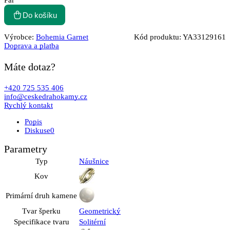
Pár
Do košíku
Výrobce:
Bohemia Garnet
Kód produktu:
YA33129161
Doprava a platba
Máte dotaz?
+420 725 535 406
info@ceskedrahokamy.cz
Rychlý kontakt
Popis
Diskuse
0
Parametry
Typ
Náušnice
Kov
Primární druh kamene
Tvar šperku
Geometrický
Specifikace tvaru
Solitérní