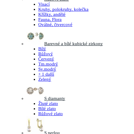
Visací
Kruhy, polokruhy, kolečka
Křížky, andělé
Fauna, Flora
Oválné, čtvercové
Barevné a bílé kubické zirkony
Bílý
Růžový
Červený
Tm.modrý
Sv.modrý
+ 1 další
Zelený
S diamanty
Žluté zlato
Bílé zlato
Růžové zlato
S perlou