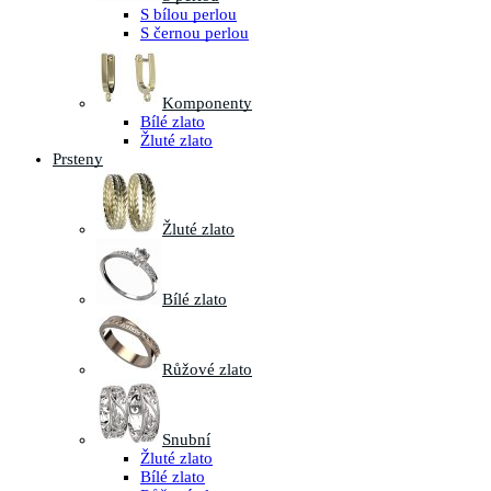
S bílou perlou
S černou perlou
Komponenty
Bílé zlato
Žluté zlato
Prsteny
Žluté zlato
Bílé zlato
Růžové zlato
Snubní
Žluté zlato
Bílé zlato