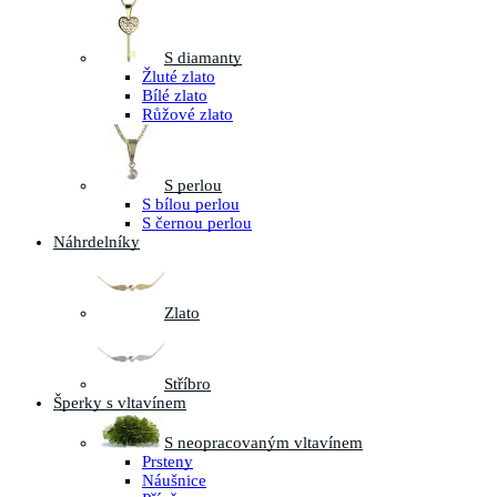
S diamanty
Žluté zlato
Bílé zlato
Růžové zlato
S perlou
S bílou perlou
S černou perlou
Náhrdelníky
Zlato
Stříbro
Šperky s vltavínem
S neopracovaným vltavínem
Prsteny
Náušnice