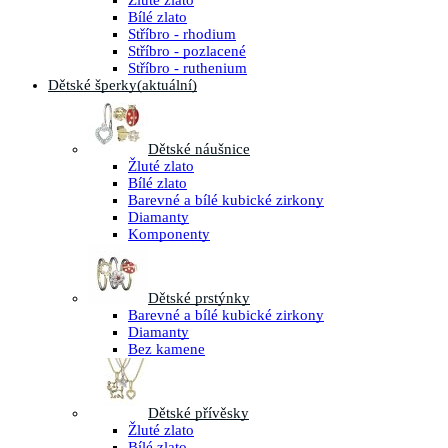
Žluté zlato
Bílé zlato
Stříbro - rhodium
Stříbro - pozlacené
Stříbro - ruthenium
Dětské šperky
(aktuální)
Dětské náušnice
Žluté zlato
Bílé zlato
Barevné a bílé kubické zirkony
Diamanty
Komponenty
Dětské prstýnky
Barevné a bílé kubické zirkony
Diamanty
Bez kamene
Dětské přívěsky
Žluté zlato
Bílé zlato