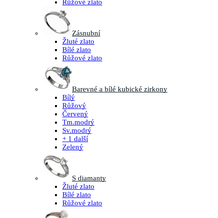
Růžové zlato
Zásnubní
Žluté zlato
Bílé zlato
Růžové zlato
Barevné a bílé kubické zirkony
Bílý
Růžový
Červený
Tm.modrý
Sv.modrý
+ 1 další
Zelený
S diamanty
Žluté zlato
Bílé zlato
Růžové zlato