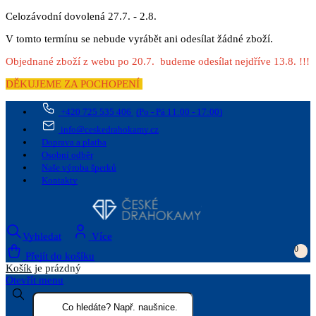
Celozávodní dovolená 27.7. - 2.8.
V tomto termínu se nebude vyrábět ani odesílat žádné zboží.
Objednané zboží z webu po 20.7. budeme odesílat nejdříve 13.8. !!!
DĚKUJEME ZA POCHOPENÍ
+420 725 535 406
(Po - Pá 11:00 - 17:00)
info@ceskedrahokamy.cz
Doprava a platba
Osobní odběr
Naše výroba šperků
Kontakty
Vyhledat
Více
0
Přejít do košíku
Košík
je prázdný
Otevřít menu