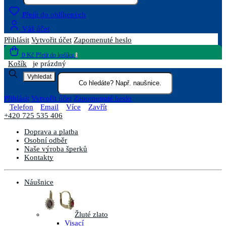
Přejít do oblíbených
Váš účet
Přihlásit
Vytvořit účet
Zapomenuté heslo
0 Kč
Přejít do košíku
0
Košík
je prázdný
Vyhledat
Přihlásit
Vytvořit účet
Zapomenuté heslo
Telefon
Email
Více
Zavřít
+420 725 535 406
Doprava a platba
Osobní odběr
Naše výroba šperků
Kontakty
Náušnice
Žluté zlato
Visací