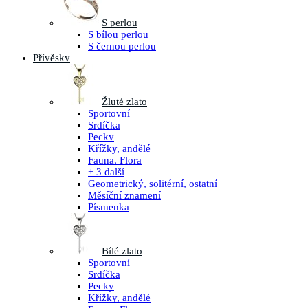
S perlou
S bílou perlou
S černou perlou
Přívěsky
Žluté zlato
Sportovní
Srdíčka
Pecky
Křížky, andělé
Fauna, Flora
+ 3 další
Geometrický, solitérní, ostatní
Měsíční znamení
Písmenka
Bílé zlato
Sportovní
Srdíčka
Pecky
Křížky, andělé