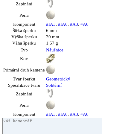
Zapínání
Perla
Komponent
#IA3
,
#IA6
,
#A3
,
#A6
Šířka šperku
6 mm
Výška šperku
20 mm
Váha šperku
1,57 g
Typ
Náušnice
Kov
Primární druh kamene
Tvar šperku
Geometrický
Specifikace tvaru
Solitérní
Zapínání
Perla
Komponent
#IA3
,
#IA6
,
#A3
,
#A6