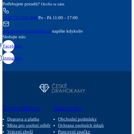
Potřebujete poradit?
Ozvěte se nám
+420 725 535 406
Po - Pá 11:00 - 17:00
info@ceskedrahokamy.cz
napište kdykoliv
Sledujte nás:
Facebook
Instagram
Vše o nákupu
Informace
Doprava a platba
Obchodní podmínky
Místa pro osobní odběr
Ochrana osobních údajů
Vrácení zboží
Puncovní značky