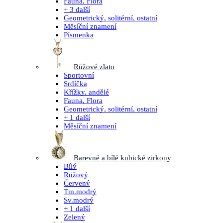
Fauna, Flora
+ 3 další
Geometrický, solitérní, ostatní
Měsíční znamení
Písmenka
Růžové zlato
Sportovní
Srdíčka
Křížky, andělé
Fauna, Flora
Geometrický, solitérní, ostatní
+ 1 další
Měsíční znamení
Barevné a bílé kubické zirkony
Bílý
Růžový
Červený
Tm.modrý
Sv.modrý
+ 1 další
Zelený