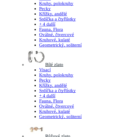
Kruhy, polokruhy
Pecky
Křížky, andělé
Srdíčka a čtyřlístky
+ 4 další
Fauna, Flora
Oválné, čtvercové
Kruhové, kulaté
Geometrický, soliterní
Bílé zlato
Visací
Kruhy, polokruhy
Pecky
Křížky, andělé
Srdíčka a čtyřlístky
+ 4 další
Fauna, Flora
Oválné, čtvercové
Kruhové, kulaté
Geometrický, soliterní
Růžové zlato