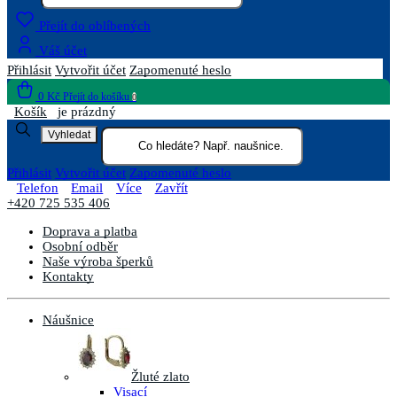
Přejít do oblíbených
Váš účet
Přihlásit
Vytvořit účet
Zapomenuté heslo
0 Kč
Přejít do košíku
0
Košík
je prázdný
Vyhledat
Přihlásit
Vytvořit účet
Zapomenuté heslo
Telefon
Email
Více
Zavřít
+420 725 535 406
Doprava a platba
Osobní odběr
Naše výroba šperků
Kontakty
Náušnice
Žluté zlato
Visací