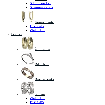
S bílou perlou
S černou perlou
Komponenty
Bílé zlato
Žluté zlato
Prsteny
Žluté zlato
Bílé zlato
Růžové zlato
Snubní
Žluté zlato
Bílé zlato