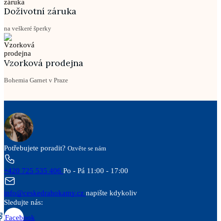
Doživotní záruka
na veškeré šperky
Vzorková prodejna
Bohemia Garnet v Praze
Potřebujete poradit?
Ozvěte se nám
+420 725 535 406
Po - Pá 11:00 - 17:00
info@ceskedrahokamy.cz
napište kdykoliv
Sledujte nás:
Facebook