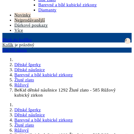
Barevné a bílé kubické zirkony
Diamanty
Novinky
Nejprodávanější
Dárkové poukazy
Více
Přejít do košíku
0
Košík
je prázdný
Otevřít menu
Dětské šperky
Dětské náušnice
Barevné a bílé kubické zirkony
Žluté zlato
Růžový
BeKid dětské náušnice 1292 Žluté zlato - 585 Růžový
kubický zirkon
Dětské šperky
Dětské náušnice
Barevné a bílé kubické zirkony
Žluté zlato
Růžový