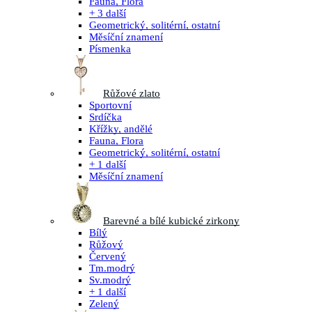
Fauna, Flora
+ 3 další
Geometrický, solitérní, ostatní
Měsíční znamení
Písmenka
Růžové zlato
Sportovní
Srdíčka
Křížky, andělé
Fauna, Flora
Geometrický, solitérní, ostatní
+ 1 další
Měsíční znamení
Barevné a bílé kubické zirkony
Bílý
Růžový
Červený
Tm.modrý
Sv.modrý
+ 1 další
Zelený