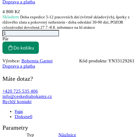
Doprava a platba
4 800 Kč
Skladem
Doba expedice 5-12 pracovních dní (včetně skladových), šperky z
růžového zlata a pokovený rutheniem - doba odeslání 30-90 dní, POZOR
celozávodní dovolená 27.7.-8.8. informace na hl.stránce
Pár
Do košíku
Výrobce:
Bohemia Garnet
Kód produktu:
YN33129261
Doprava a platba
Máte dotaz?
+420 725 535 406
info@ceskedrahokamy.cz
Rychlý kontakt
Popis
Diskuse
0
Parametry
Typ
Náušnice