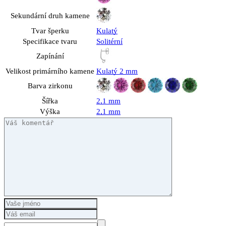
Sekundární druh kamene
Tvar šperku
Kulatý
Specifikace tvaru
Solitérní
Zapínání
Velikost primárního kamene
Kulatý 2 mm
Barva zirkonu
Šířka
2,1 mm
Výška
2,1 mm