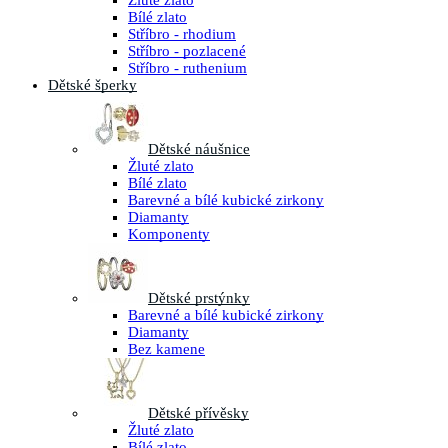
Žluté zlato
Bílé zlato
Stříbro - rhodium
Stříbro - pozlacené
Stříbro - ruthenium
Dětské šperky
Dětské náušnice
Žluté zlato
Bílé zlato
Barevné a bílé kubické zirkony
Diamanty
Komponenty
Dětské prstýnky
Barevné a bílé kubické zirkony
Diamanty
Bez kamene
Dětské přívěsky
Žluté zlato
Bílé zlato