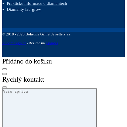
Praktické informace o diamantech
Diamanty lab-grow
©
2018 -
2026
Bohemia Garnet Jewellery a.s.
sniperdesign.cz
Běžíme na
Upgates
Přidáno do košíku
Rychlý kontakt