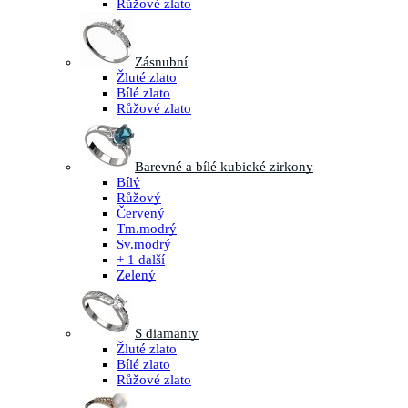
Růžové zlato
Zásnubní
Žluté zlato
Bílé zlato
Růžové zlato
Barevné a bílé kubické zirkony
Bílý
Růžový
Červený
Tm.modrý
Sv.modrý
+ 1 další
Zelený
S diamanty
Žluté zlato
Bílé zlato
Růžové zlato