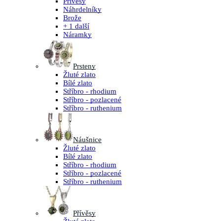
Přívěsy
Náhrdelníky
Brože
+ 1 další
Náramky
Prsteny
Žluté zlato
Bílé zlato
Stříbro - rhodium
Stříbro - pozlacené
Stříbro - ruthenium
Náušnice
Žluté zlato
Bílé zlato
Stříbro - rhodium
Stříbro - pozlacené
Stříbro - ruthenium
Přívěsy