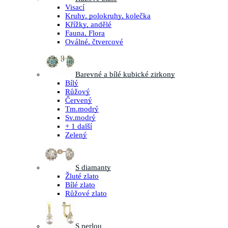
Visací
Kruhy, polokruhy, kolečka
Křížky, andělé
Fauna, Flora
Oválné, čtvercové
Barevné a bílé kubické zirkony
Bílý
Růžový
Červený
Tm.modrý
Sv.modrý
+ 1 další
Zelený
S diamanty
Žluté zlato
Bílé zlato
Růžové zlato
S perlou