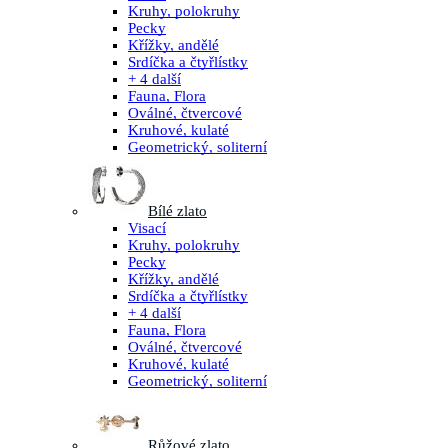
Kruhy, polokruhy
Pecky
Křížky, andělé
Srdíčka a čtyřlístky
+ 4 další
Fauna, Flora
Oválné, čtvercové
Kruhové, kulaté
Geometrický, soliterní
Bílé zlato
Visací
Kruhy, polokruhy
Pecky
Křížky, andělé
Srdíčka a čtyřlístky
+ 4 další
Fauna, Flora
Oválné, čtvercové
Kruhové, kulaté
Geometrický, soliterní
Růžové zlato