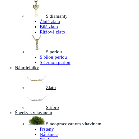
S diamanty
Žluté zlato
Bílé zlato
Růžové zlato
S perlou
S bílou perlou
S černou perlou
Náhrdelníky
Zlato
Stříbro
Šperky s vltavínem
S neopracovaným vltavínem
Prsteny
Náušnice