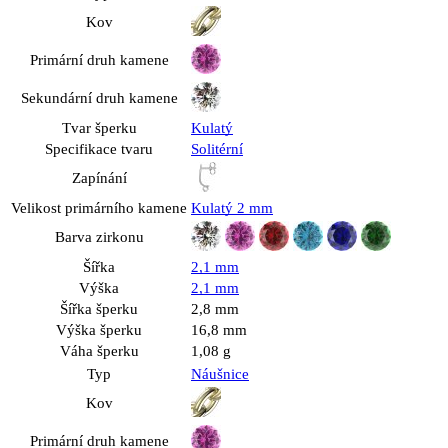
Kov
Primární druh kamene
Sekundární druh kamene
Tvar šperku
Kulatý
Specifikace tvaru
Solitérní
Zapínání
Velikost primárního kamene
Kulatý 2 mm
Barva zirkonu
Šířka
2,1 mm
Výška
2,1 mm
Šířka šperku
2,8 mm
Výška šperku
16,8 mm
Váha šperku
1,08 g
Typ
Náušnice
Kov
Primární druh kamene