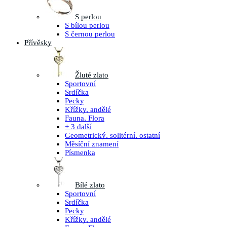
S perlou
S bílou perlou
S černou perlou
Přívěsky
Žluté zlato
Sportovní
Srdíčka
Pecky
Křížky, andělé
Fauna, Flora
+ 3 další
Geometrický, solitérní, ostatní
Měsíční znamení
Písmenka
Bílé zlato
Sportovní
Srdíčka
Pecky
Křížky, andělé