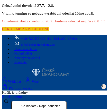
Celozávodní dovolená 27.7. - 2.8.
V tomto termínu se nebude vyrábět ani odesílat žádné zboží.
Objednané zboží z webu po 20.7. budeme odesílat nejdříve 8.8. !!!
DĚKUJEME ZA POCHOPENÍ
+420 725 535 406
(Po - Pá 11:00 - 17:00)
info@ceskedrahokamy.cz
Doprava a platba
Osobní odběr
Naše výroba šperků
Kontakty
Vyhledat
Více
0
Přejít do košíku
Košík
je prázdný
Otevřít menu