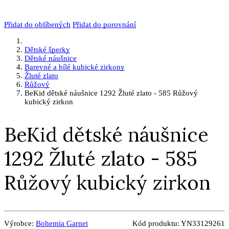
Přidat do oblíbených
Přidat do porovnání
Dětské šperky
Dětské náušnice
Barevné a bílé kubické zirkony
Žluté zlato
Růžový
BeKid dětské náušnice 1292 Žluté zlato - 585 Růžový
kubický zirkon
BeKid dětské náušnice
1292 Žluté zlato - 585
Růžový kubický zirkon
Výrobce:
Bohemia Garnet
Kód produktu:
YN33129261