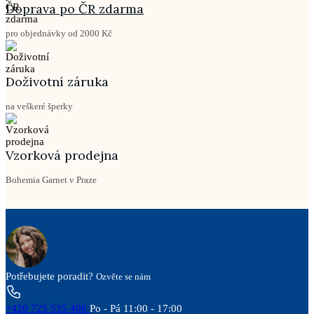
Doprava po ČR zdarma
pro objednávky od 2000 Kč
Doživotní záruka
na veškeré šperky
Vzorková prodejna
Bohemia Garnet v Praze
Potřebujete poradit?
Ozvěte se nám
+420 725 535 406
Po - Pá 11:00 - 17:00