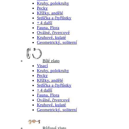
Kruhy, polokruhy
Pecky
Křížky, andělé
Srdíčka a čtyřlístky
+ 4 další
Fauna, Flora
Oválné, čtvercové
Kruhové, kulaté
Geometrický, soliterní
Bílé zlato
Visací
Kruhy, polokruhy
Pecky
Křížky, andělé
Srdíčka a čtyřlístky
+ 4 další
Fauna, Flora
Oválné, čtvercové
Kruhové, kulaté
Geometrický, soliterní
Růžové zlato