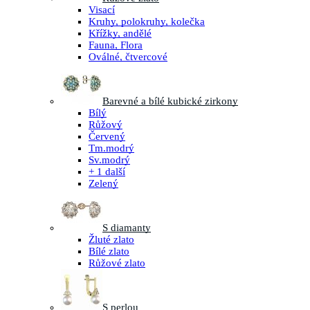
Visací
Kruhy, polokruhy, kolečka
Křížky, andělé
Fauna, Flora
Oválné, čtvercové
Barevné a bílé kubické zirkony
Bílý
Růžový
Červený
Tm.modrý
Sv.modrý
+ 1 další
Zelený
S diamanty
Žluté zlato
Bílé zlato
Růžové zlato
S perlou