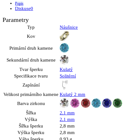
Popis
Diskuse
0
Parametry
Typ
Náušnice
Kov
Primární druh kamene
Sekundární druh kamene
Tvar šperku
Kulatý
Specifikace tvaru
Solitérní
Zapínání
Velikost primárního kamene
Kulatý 2 mm
Barva zirkonu
Šířka
2,1 mm
Výška
2,1 mm
Šířka šperku
2,8 mm
Výška šperku
2,8 mm
Váha šperku
0,93 g