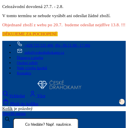
Celozávodní dovolená 27.7. - 2.8.
V tomto termínu se nebude vyrábět ani odesílat žádné zboží.
Objednané zboží z webu po 20.7. budeme odesílat nejdříve 13.8. !!!
DĚKUJEME ZA POCHOPENÍ
+420 725 535 406
(Po - Pá 11:00 - 17:00)
info@ceskedrahokamy.cz
Doprava a platba
Osobní odběr
Naše výroba šperků
Kontakty
Vyhledat
Více
0
Přejít do košíku
Košík
je prázdný
Otevřít menu