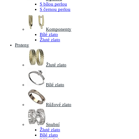
S bílou perlou
S černou perlou
Komponenty
Bílé zlato
Žluté zlato
Prsteny
Žluté zlato
Bílé zlato
Růžové zlato
Snubní
Žluté zlato
Bílé zlato