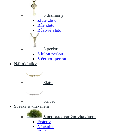
S diamanty
Žluté zlato
Bílé zlato
Růžové zlato
S perlou
S bílou perlou
S černou perlou
Náhrdelníky
Zlato
Stříbro
Šperky s vltavínem
S neopracovaným vltavínem
Prsteny
Náušnice