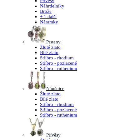
Přívěsy
Náhrdelníky
Brože
+ 1 další
Náramky
Prsteny
Žluté zlato
Bílé zlato
Stříbro - rhodium
Stříbro - pozlacené
Stříbro - ruthenium
Náušnice
Žluté zlato
Bílé zlato
Stříbro - rhodium
Stříbro - pozlacené
Stříbro - ruthenium
Přívěsy