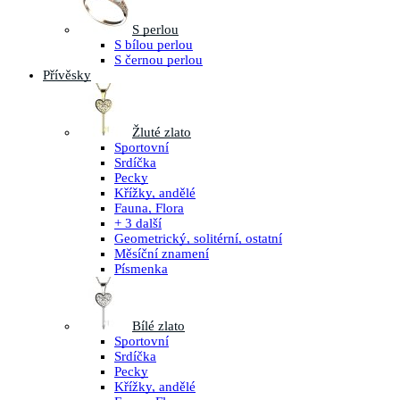
S perlou
S bílou perlou
S černou perlou
Přívěsky
Žluté zlato
Sportovní
Srdíčka
Pecky
Křížky, andělé
Fauna, Flora
+ 3 další
Geometrický, solitérní, ostatní
Měsíční znamení
Písmenka
Bílé zlato
Sportovní
Srdíčka
Pecky
Křížky, andělé