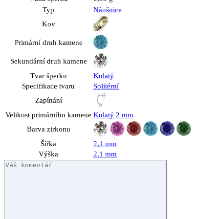
Typ
Náušnice
Kov
Primární druh kamene
Sekundární druh kamene
Tvar šperku
Kulatý
Specifikace tvaru
Solitérní
Zapínání
Velikost primárního kamene
Kulatý 2 mm
Barva zirkonu
Šířka
2,1 mm
Výška
2,1 mm