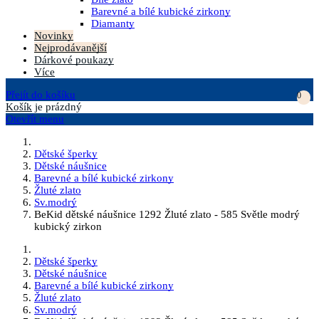
Barevné a bílé kubické zirkony
Diamanty
Novinky
Nejprodávanější
Dárkové poukazy
Více
Přejít do košíku
0
Košík
je prázdný
Otevřít menu
Dětské šperky
Dětské náušnice
Barevné a bílé kubické zirkony
Žluté zlato
Sv.modrý
BeKid dětské náušnice 1292 Žluté zlato - 585 Světle modrý
kubický zirkon
Dětské šperky
Dětské náušnice
Barevné a bílé kubické zirkony
Žluté zlato
Sv.modrý