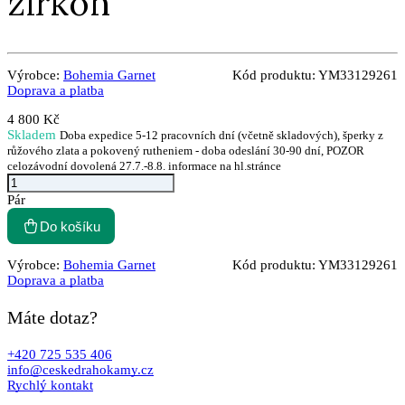
zirkon
Výrobce:
Bohemia Garnet
Kód produktu:
YM33129261
Doprava a platba
4 800 Kč
Skladem
Doba expedice 5-12 pracovních dní (včetně skladových), šperky z
růžového zlata a pokovený rutheniem - doba odeslání 30-90 dní, POZOR
celozávodní dovolená 27.7.-8.8. informace na hl.stránce
Pár
Do košíku
Výrobce:
Bohemia Garnet
Kód produktu:
YM33129261
Doprava a platba
Máte dotaz?
+420 725 535 406
info@ceskedrahokamy.cz
Rychlý kontakt