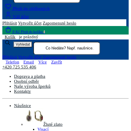
Přejít do oblíbených
Váš účet
Přihlásit
Vytvořit účet
Zapomenuté heslo
0 Kč
Přejít do košíku
0
Košík
je prázdný
Vyhledat
Přihlásit
Vytvořit účet
Zapomenuté heslo
Telefon
Email
Více
Zavřít
+420 725 535 406
Doprava a platba
Osobní odběr
Naše výroba šperků
Kontakty
Náušnice
Žluté zlato
Visací