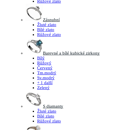
Růžové zlato
Zásnubní
Žluté zlato
Bílé zlato
Růžové zlato
Barevné a bílé kubické zirkony
Bílý
Růžový
Červený
Tm.modrý
Sv.modrý
+ 1 další
Zelený
S diamanty
Žluté zlato
Bílé zlato
Růžové zlato