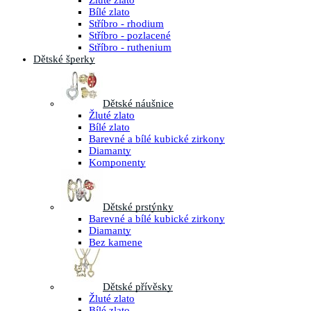
Žluté zlato
Bílé zlato
Stříbro - rhodium
Stříbro - pozlacené
Stříbro - ruthenium
Dětské šperky
Dětské náušnice
Žluté zlato
Bílé zlato
Barevné a bílé kubické zirkony
Diamanty
Komponenty
Dětské prstýnky
Barevné a bílé kubické zirkony
Diamanty
Bez kamene
Dětské přívěsky
Žluté zlato
Bílé zlato