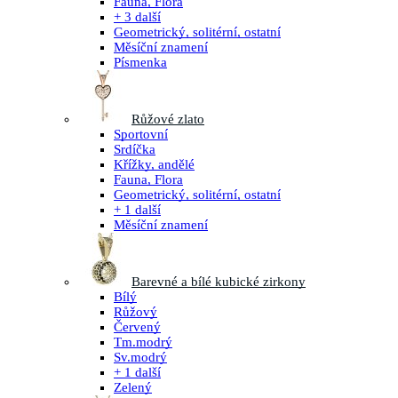
Fauna, Flora
+ 3 další
Geometrický, solitérní, ostatní
Měsíční znamení
Písmenka
Růžové zlato
Sportovní
Srdíčka
Křížky, andělé
Fauna, Flora
Geometrický, solitérní, ostatní
+ 1 další
Měsíční znamení
Barevné a bílé kubické zirkony
Bílý
Růžový
Červený
Tm.modrý
Sv.modrý
+ 1 další
Zelený