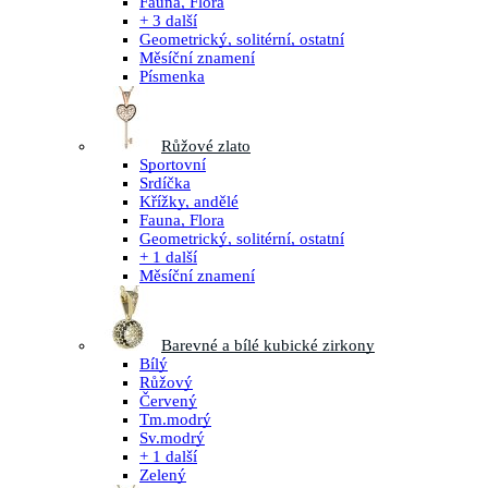
Fauna, Flora
+ 3 další
Geometrický, solitérní, ostatní
Měsíční znamení
Písmenka
Růžové zlato
Sportovní
Srdíčka
Křížky, andělé
Fauna, Flora
Geometrický, solitérní, ostatní
+ 1 další
Měsíční znamení
Barevné a bílé kubické zirkony
Bílý
Růžový
Červený
Tm.modrý
Sv.modrý
+ 1 další
Zelený