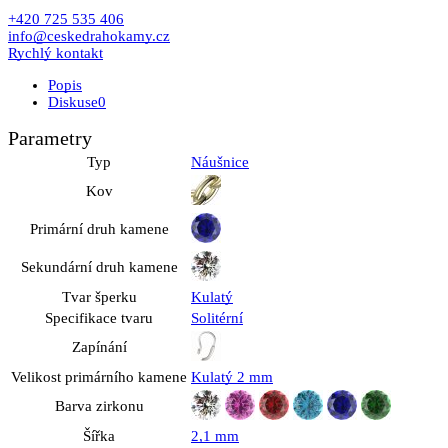
+420 725 535 406
info@ceskedrahokamy.cz
Rychlý kontakt
Popis
Diskuse
0
Parametry
Typ
Náušnice
Kov
Primární druh kamene
Sekundární druh kamene
Tvar šperku
Kulatý
Specifikace tvaru
Solitérní
Zapínání
Velikost primárního kamene
Kulatý 2 mm
Barva zirkonu
Šířka
2,1 mm