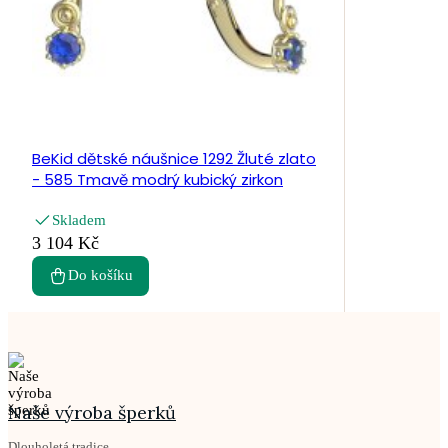
BeKid dětské náušnice 1292 Žluté zlato
- 585 Tmavě modrý kubický zirkon
Skladem
3 104 Kč
Do košíku
Naše výroba šperků
Dlouholetá tradice