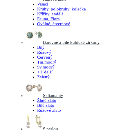
Visací
Kruhy, polokruhy, kolečka
Křížky, andělé
Fauna, Flora
Oválné, čtvercové
Barevné a bílé kubické zirkony
Bílý
Růžový
Červený
Tm.modrý
Sv.modrý
+ 1 další
Zelený
S diamanty
Žluté zlato
Bílé zlato
Růžové zlato
S perlou