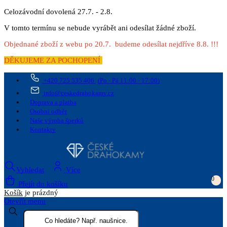
Celozávodní dovolená 27.7. - 2.8.
V tomto termínu se nebude vyrábět ani odesílat žádné zboží.
Objednané zboží z webu po 20.7. budeme odesílat nejdříve 8.8. !!!
DĚKUJEME ZA POCHOPENÍ
+420 725 535 406
(Po - Pá 11:00 - 17:00)
info@ceskedrahokamy.cz
Doprava a platba
Osobní odběr
Naše výroba šperků
Kontakty
Vyhledat
Více
0
Přejít do košíku
Košík
je prázdný
Otevřít menu