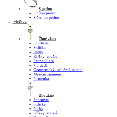
S perlou
S bílou perlou
S černou perlou
Přívěsky
Žluté zlato
Sportovní
Srdíčka
Pecky
Křížky, andělé
Fauna, Flora
+ 3 další
Geometrický, solitérní, ostatní
Měsíční znamení
Písmenka
Bílé zlato
Sportovní
Srdíčka
Pecky
Křížky, andělé