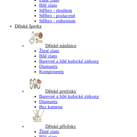
Žluté zlato
Bílé zlato
Stříbro - rhodium
Stříbro - pozlacené
Stříbro - ruthenium
Dětské šperky
Dětské náušnice
Žluté zlato
Bílé zlato
Barevné a bílé kubické zirkony
Diamanty
Komponenty
Dětské prstýnky
Barevné a bílé kubické zirkony
Diamanty
Bez kamene
Dětské přívěsky
Žluté zlato
Bílé zlato