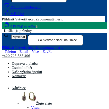
Přejít do oblíbených
Váš účet
Přihlásit
Vytvořit účet
Zapomenuté heslo
0 Kč
Přejít do košíku
0
Košík
je prázdný
Vyhledat
Přihlásit
Vytvořit účet
Zapomenuté heslo
Telefon
Email
Více
Zavřít
+420 725 535 406
Doprava a platba
Osobní odběr
Naše výroba šperků
Kontakty
Náušnice
Žluté zlato
Visací