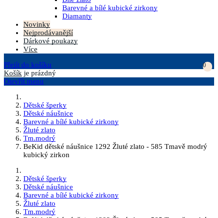
Barevné a bílé kubické zirkony
Diamanty
Novinky
Nejprodávanější
Dárkové poukazy
Více
Přejít do košíku
0
Košík
je prázdný
Otevřít menu
Dětské šperky
Dětské náušnice
Barevné a bílé kubické zirkony
Žluté zlato
Tm.modrý
BeKid dětské náušnice 1292 Žluté zlato - 585 Tmavě modrý
kubický zirkon
Dětské šperky
Dětské náušnice
Barevné a bílé kubické zirkony
Žluté zlato
Tm.modrý