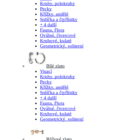
Kruhy, polokruhy
Pecky
Křížky, andělé
Srdíčka a čtyřlístky
+ 4 další
Fauna, Flora
Oválné, čtvercové
Kruhové, kulaté
Geometrický, soliterní
Bílé zlato
Visací
Kruhy, polokruhy
Pecky
Křížky, andělé
Srdíčka a čtyřlístky
+ 4 další
Fauna, Flora
Oválné, čtvercové
Kruhové, kulaté
Geometrický, soliterní
Růžové zlato