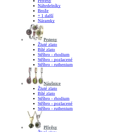
Přívěsy
Náhrdelníky
Brože
+ 1 další
Náramky
Prsteny
Žluté zlato
Bílé zlato
Stříbro - rhodium
Stříbro - pozlacené
Stříbro - ruthenium
Náušnice
Žluté zlato
Bílé zlato
Stříbro - rhodium
Stříbro - pozlacené
Stříbro - ruthenium
Přívěsy