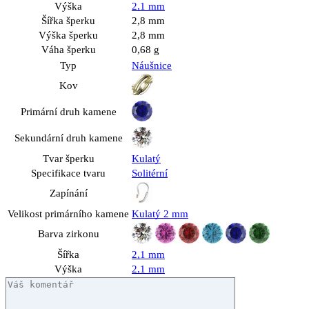
Výška
2,1 mm
Šířka šperku
2,8 mm
Výška šperku
2,8 mm
Váha šperku
0,68 g
Typ
Náušnice
Kov
Primární druh kamene
Sekundární druh kamene
Tvar šperku
Kulatý
Specifikace tvaru
Solitérní
Zapínání
Velikost primárního kamene
Kulatý 2 mm
Barva zirkonu
Šířka
2,1 mm
Výška
2,1 mm