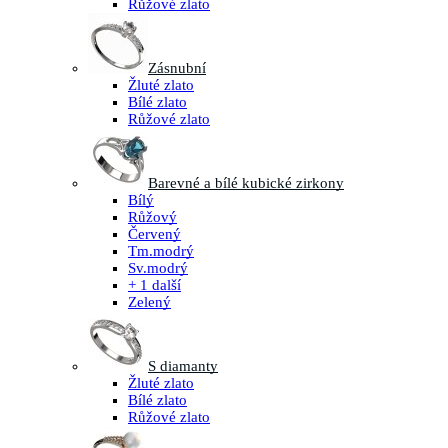
Růžové zlato
Zásnubní
Žluté zlato
Bílé zlato
Růžové zlato
Barevné a bílé kubické zirkony
Bílý
Růžový
Červený
Tm.modrý
Sv.modrý
+ 1 další
Zelený
S diamanty
Žluté zlato
Bílé zlato
Růžové zlato