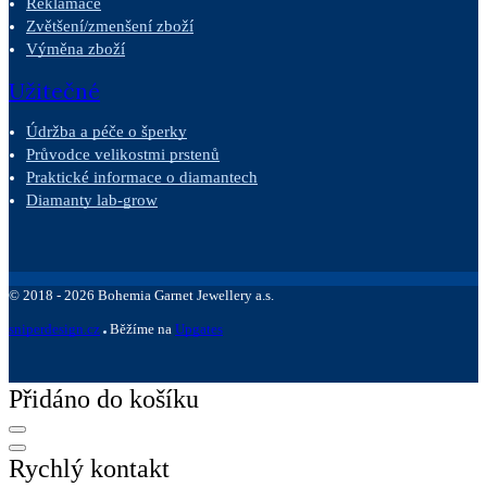
Reklamace
Zvětšení/zmenšení zboží
Výměna zboží
Užitečné
Údržba a péče o šperky
Průvodce velikostmi prstenů
Praktické informace o diamantech
Diamanty lab-grow
©
2018 -
2026
Bohemia Garnet Jewellery a.s.
sniperdesign.cz
Běžíme na
Upgates
Přidáno do košíku
Rychlý kontakt