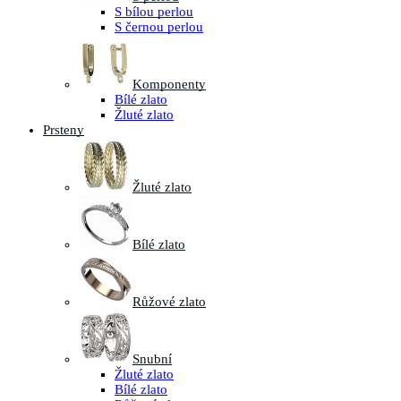
S bílou perlou
S černou perlou
Komponenty
Bílé zlato
Žluté zlato
Prsteny
Žluté zlato
Bílé zlato
Růžové zlato
Snubní
Žluté zlato
Bílé zlato