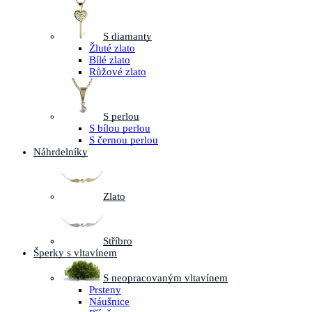
S diamanty
Žluté zlato
Bílé zlato
Růžové zlato
S perlou
S bílou perlou
S černou perlou
Náhrdelníky
Zlato
Stříbro
Šperky s vltavínem
S neopracovaným vltavínem
Prsteny
Náušnice