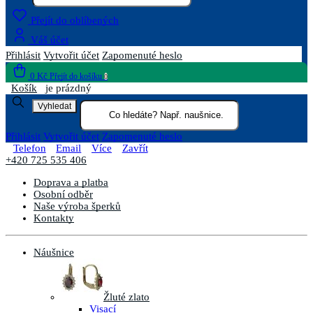
Přejít do oblíbených
Váš účet
Přihlásit
Vytvořit účet
Zapomenuté heslo
0 Kč
Přejít do košíku
0
Košík
je prázdný
Vyhledat
Přihlásit
Vytvořit účet
Zapomenuté heslo
Telefon
Email
Více
Zavřít
+420 725 535 406
Doprava a platba
Osobní odběr
Naše výroba šperků
Kontakty
Náušnice
Žluté zlato
Visací