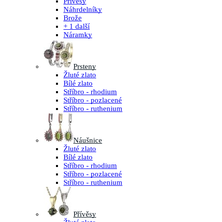
Přívěsy
Náhrdelníky
Brože
+ 1 další
Náramky
Prsteny
Žluté zlato
Bílé zlato
Stříbro - rhodium
Stříbro - pozlacené
Stříbro - ruthenium
Náušnice
Žluté zlato
Bílé zlato
Stříbro - rhodium
Stříbro - pozlacené
Stříbro - ruthenium
Přívěsy