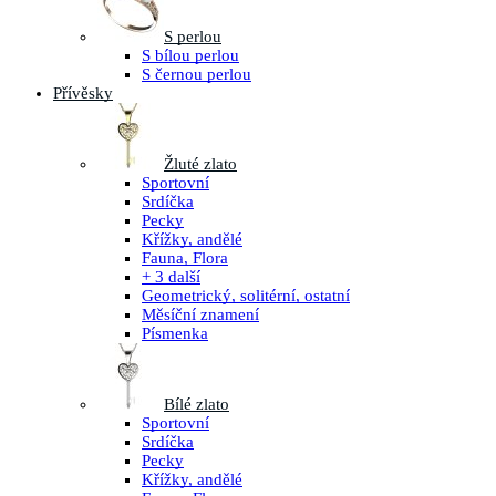
S perlou
S bílou perlou
S černou perlou
Přívěsky
Žluté zlato
Sportovní
Srdíčka
Pecky
Křížky, andělé
Fauna, Flora
+ 3 další
Geometrický, solitérní, ostatní
Měsíční znamení
Písmenka
Bílé zlato
Sportovní
Srdíčka
Pecky
Křížky, andělé