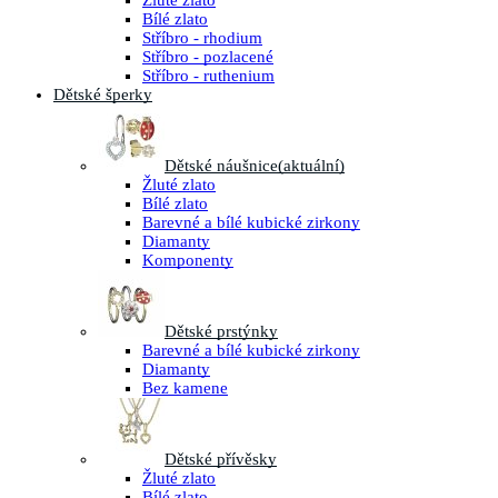
Žluté zlato
Bílé zlato
Stříbro - rhodium
Stříbro - pozlacené
Stříbro - ruthenium
Dětské šperky
Dětské náušnice
(aktuální)
Žluté zlato
Bílé zlato
Barevné a bílé kubické zirkony
Diamanty
Komponenty
Dětské prstýnky
Barevné a bílé kubické zirkony
Diamanty
Bez kamene
Dětské přívěsky
Žluté zlato
Bílé zlato