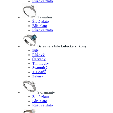
Růžové zlato
Zásnubní
Žluté zlato
Bílé zlato
Růžové zlato
Barevné a bílé kubické zirkony
Bílý
Růžový
Červený
Tm.modrý
Sv.modrý
+ 1 další
Zelený
S diamanty
Žluté zlato
Bílé zlato
Růžové zlato