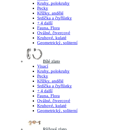
Kruhy, polokruhy
Pecky
Křížky, andělé
Srdíčka a čtyřlístky
+ 4 další
Fauna, Flora
Oválné, čtvercové
Kruhové, kulaté
Geometrický, soliterní
Bílé zlato
Visací
Kruhy, polokruhy
Pecky
Křížky, andělé
Srdíčka a čtyřlístky
+ 4 další
Fauna, Flora
Oválné, čtvercové
Kruhové, kulaté
Geometrický, soliterní
Růžové zlato