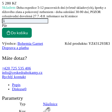
5 280 Kč
Skladem
Doba expedice 5-12 pracovních dní (včetně skladových), šperky z
růžového zlata a pokovený rutheniem - doba odeslání 30-90 dní, POZOR
celozávodní dovolená 27.7.-8.8. informace na hl.stránce
Pár
Do košíku
Výrobce:
Bohemia Garnet
Kód produktu:
YZ431293R3
Doprava a platba
Máte dotaz?
+420 725 535 406
info@ceskedrahokamy.cz
Rychlý kontakt
Popis
Diskuse
0
Parametry
Typ
Náušnice
Kov