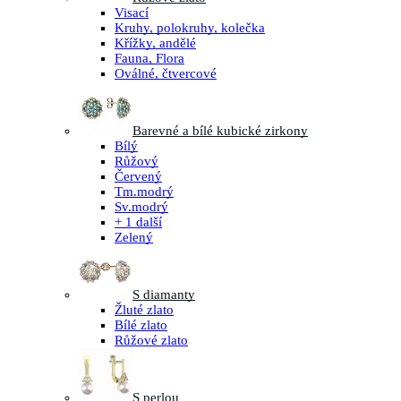
Visací
Kruhy, polokruhy, kolečka
Křížky, andělé
Fauna, Flora
Oválné, čtvercové
Barevné a bílé kubické zirkony
Bílý
Růžový
Červený
Tm.modrý
Sv.modrý
+ 1 další
Zelený
S diamanty
Žluté zlato
Bílé zlato
Růžové zlato
S perlou