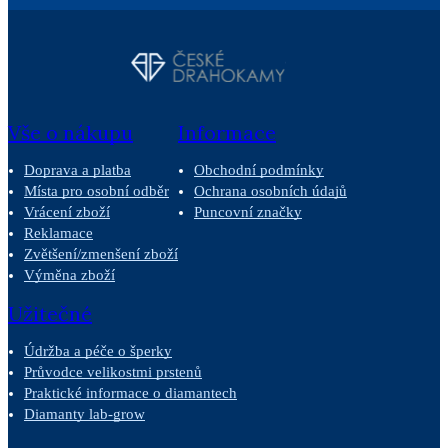
Vše o nákupu
Informace
Doprava a platba
Obchodní podmínky
Místa pro osobní odběr
Ochrana osobních údajů
Vrácení zboží
Puncovní značky
Reklamace
Zvětšení/zmenšení zboží
Výměna zboží
Užitečné
Údržba a péče o šperky
Průvodce velikostmi prstenů
Praktické informace o diamantech
Diamanty lab-grow