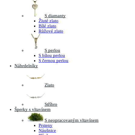
S diamanty
Žluté zlato
Bílé zlato
Růžové zlato
S perlou
S bílou perlou
S černou perlou
Náhrdelníky
Zlato
Stříbro
Šperky s vltavínem
S neopracovaným vltavínem
Prsteny
Náušnice