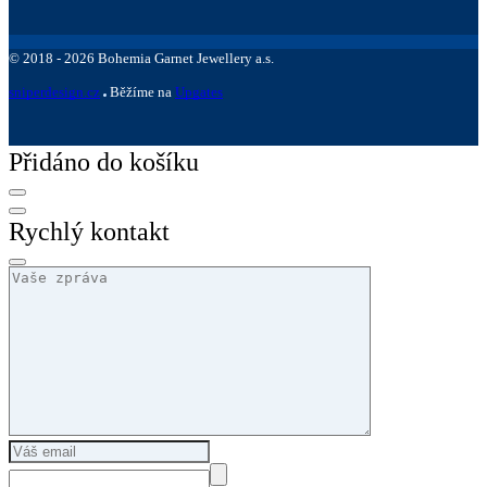
©
2018 -
2026
Bohemia Garnet Jewellery a.s.
sniperdesign.cz
Běžíme na
Upgates
Přidáno do košíku
Rychlý kontakt