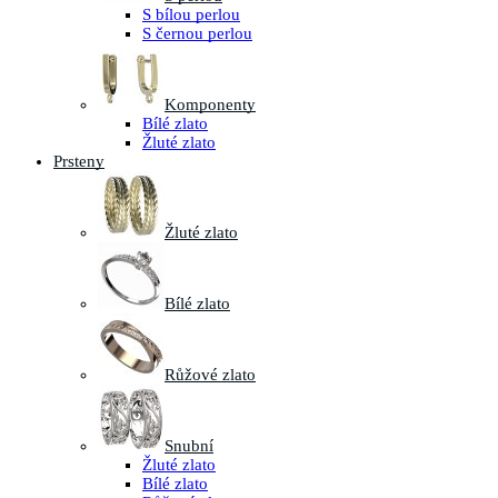
S bílou perlou
S černou perlou
Komponenty
Bílé zlato
Žluté zlato
Prsteny
Žluté zlato
Bílé zlato
Růžové zlato
Snubní
Žluté zlato
Bílé zlato