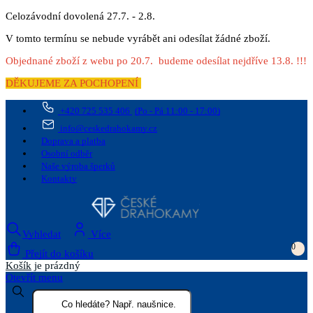
Celozávodní dovolená 27.7. - 2.8.
V tomto termínu se nebude vyrábět ani odesílat žádné zboží.
Objednané zboží z webu po 20.7. budeme odesílat nejdříve 13.8. !!!
DĚKUJEME ZA POCHOPENÍ
+420 725 535 406
(Po - Pá 11:00 - 17:00)
info@ceskedrahokamy.cz
Doprava a platba
Osobní odběr
Naše výroba šperků
Kontakty
Vyhledat
Více
0
Přejít do košíku
Košík
je prázdný
Otevřít menu