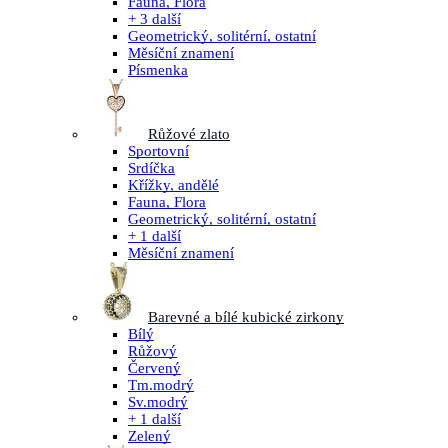
Fauna, Flora
+ 3 další
Geometrický, solitérní, ostatní
Měsíční znamení
Písmenka
Růžové zlato
Sportovní
Srdíčka
Křížky, andělé
Fauna, Flora
Geometrický, solitérní, ostatní
+ 1 další
Měsíční znamení
Barevné a bílé kubické zirkony
Bílý
Růžový
Červený
Tm.modrý
Sv.modrý
+ 1 další
Zelený