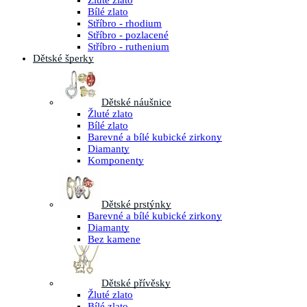
Žluté zlato
Bílé zlato
Stříbro - rhodium
Stříbro - pozlacené
Stříbro - ruthenium
Dětské šperky
Dětské náušnice
Žluté zlato
Bílé zlato
Barevné a bílé kubické zirkony
Diamanty
Komponenty
Dětské prstýnky
Barevné a bílé kubické zirkony
Diamanty
Bez kamene
Dětské přívěsky
Žluté zlato
Bílé zlato