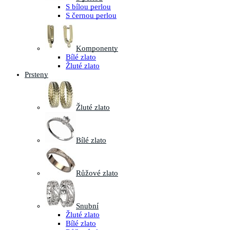
S bílou perlou
S černou perlou
Komponenty
Bílé zlato
Žluté zlato
Prsteny
Žluté zlato
Bílé zlato
Růžové zlato
Snubní
Žluté zlato
Bílé zlato