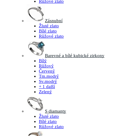
Růžové zlato
Zásnubní
Žluté zlato
Bílé zlato
Růžové zlato
Barevné a bílé kubické zirkony
Bílý
Růžový
Červený
Tm.modrý
Sv.modrý
+ 1 další
Zelený
S diamanty
Žluté zlato
Bílé zlato
Růžové zlato