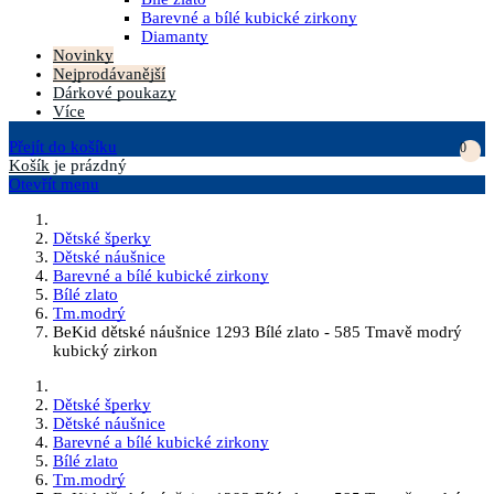
Barevné a bílé kubické zirkony
Diamanty
Novinky
Nejprodávanější
Dárkové poukazy
Více
Přejít do košíku
0
Košík
je prázdný
Otevřít menu
Dětské šperky
Dětské náušnice
Barevné a bílé kubické zirkony
Bílé zlato
Tm.modrý
BeKid dětské náušnice 1293 Bílé zlato - 585 Tmavě modrý
kubický zirkon
Dětské šperky
Dětské náušnice
Barevné a bílé kubické zirkony
Bílé zlato
Tm.modrý