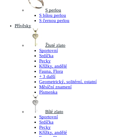
S perlou
S bílou perlou
S černou perlou
Přívěsky
Žluté zlato
Sportovní
Srdíčka
Pecky
Křížky, andělé
Fauna, Flora
+ 3 další
Geometrický, solitérní, ostatní
Měsíční znamení
Písmenka
Bílé zlato
Sportovní
Srdíčka
Pecky
Křížky, andělé