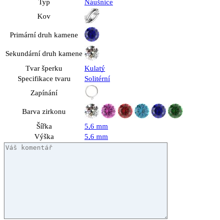
Typ
Náušnice
Kov
Primární druh kamene
Sekundární druh kamene
Tvar šperku
Kulatý
Specifikace tvaru
Solitérní
Zapínání
Barva zirkonu
Šířka
5,6 mm
Výška
5,6 mm