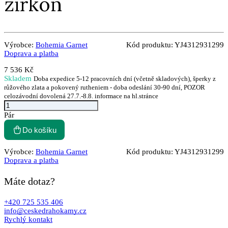
zirkon
Výrobce:
Bohemia Garnet
Kód produktu:
YJ4312931299
Doprava a platba
7 536 Kč
Skladem
Doba expedice 5-12 pracovních dní (včetně skladových), šperky z
růžového zlata a pokovený rutheniem - doba odeslání 30-90 dní, POZOR
celozávodní dovolená 27.7.-8.8. informace na hl.stránce
Pár
Do košíku
Výrobce:
Bohemia Garnet
Kód produktu:
YJ4312931299
Doprava a platba
Máte dotaz?
+420 725 535 406
info@ceskedrahokamy.cz
Rychlý kontakt