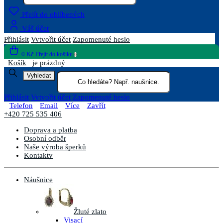
Přejít do oblíbených
Váš účet
Přihlásit
Vytvořit účet
Zapomenuté heslo
0 Kč
Přejít do košíku
0
Košík
je prázdný
Vyhledat
Přihlásit
Vytvořit účet
Zapomenuté heslo
Telefon
Email
Více
Zavřít
+420 725 535 406
Doprava a platba
Osobní odběr
Naše výroba šperků
Kontakty
Náušnice
Žluté zlato
Visací