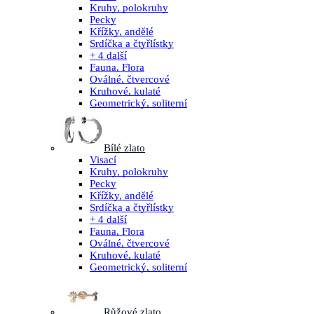
Kruhy, polokruhy
Pecky
Křížky, andělé
Srdíčka a čtyřlístky
+ 4 další
Fauna, Flora
Oválné, čtvercové
Kruhové, kulaté
Geometrický, soliterní
Bílé zlato
Visací
Kruhy, polokruhy
Pecky
Křížky, andělé
Srdíčka a čtyřlístky
+ 4 další
Fauna, Flora
Oválné, čtvercové
Kruhové, kulaté
Geometrický, soliterní
Růžové zlato