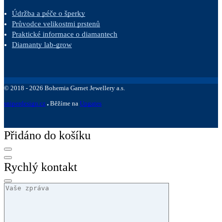
Údržba a péče o šperky
Průvodce velikostmi prstenů
Praktické informace o diamantech
Diamanty lab-grow
©
2018 -
2026
Bohemia Garnet Jewellery a.s.
sniperdesign.cz
Běžíme na
Upgates
Přidáno do košíku
Rychlý kontakt