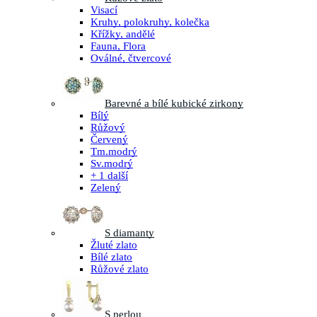
Visací
Kruhy, polokruhy, kolečka
Křížky, andělé
Fauna, Flora
Oválné, čtvercové
Barevné a bílé kubické zirkony
Bílý
Růžový
Červený
Tm.modrý
Sv.modrý
+ 1 další
Zelený
S diamanty
Žluté zlato
Bílé zlato
Růžové zlato
S perlou