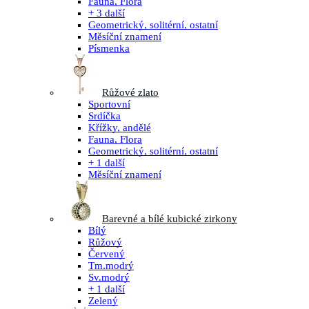
Fauna, Flora
+ 3 další
Geometrický, solitérní, ostatní
Měsíční znamení
Písmenka
Růžové zlato
Sportovní
Srdíčka
Křížky, andělé
Fauna, Flora
Geometrický, solitérní, ostatní
+ 1 další
Měsíční znamení
Barevné a bílé kubické zirkony
Bílý
Růžový
Červený
Tm.modrý
Sv.modrý
+ 1 další
Zelený