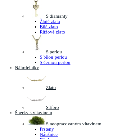
S diamanty
Žluté zlato
Bílé zlato
Růžové zlato
S perlou
S bílou perlou
S černou perlou
Náhrdelníky
Zlato
Stříbro
Šperky s vltavínem
S neopracovaným vltavínem
Prsteny
Náušnice