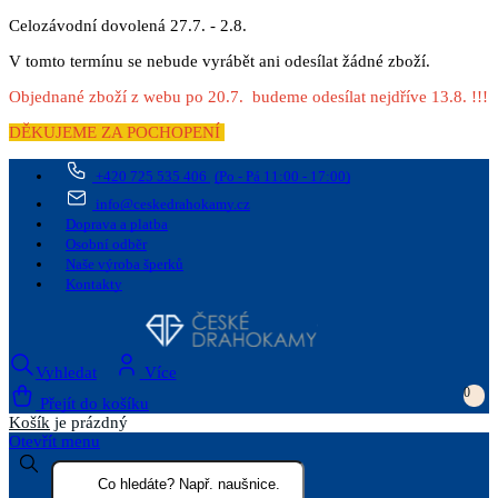
Celozávodní dovolená 27.7. - 2.8.
V tomto termínu se nebude vyrábět ani odesílat žádné zboží.
Objednané zboží z webu po 20.7. budeme odesílat nejdříve 13.8. !!!
DĚKUJEME ZA POCHOPENÍ
+420 725 535 406
(Po - Pá 11:00 - 17:00)
info@ceskedrahokamy.cz
Doprava a platba
Osobní odběr
Naše výroba šperků
Kontakty
Vyhledat
Více
0
Přejít do košíku
Košík
je prázdný
Otevřít menu