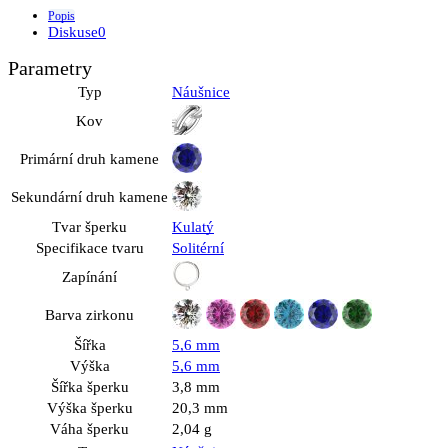
Popis
Diskuse
0
Parametry
Typ
Náušnice
Kov
Primární druh kamene
Sekundární druh kamene
Tvar šperku
Kulatý
Specifikace tvaru
Solitérní
Zapínání
Barva zirkonu
Šířka
5,6 mm
Výška
5,6 mm
Šířka šperku
3,8 mm
Výška šperku
20,3 mm
Váha šperku
2,04 g