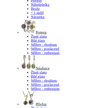
Přívěsy
Náhrdelníky
Brože
+ 1 další
Náramky
Prsteny
Žluté zlato
Bílé zlato
Stříbro - rhodium
Stříbro - pozlacené
Stříbro - ruthenium
Náušnice
Žluté zlato
Bílé zlato
Stříbro - rhodium
Stříbro - pozlacené
Stříbro - ruthenium
Přívěsy