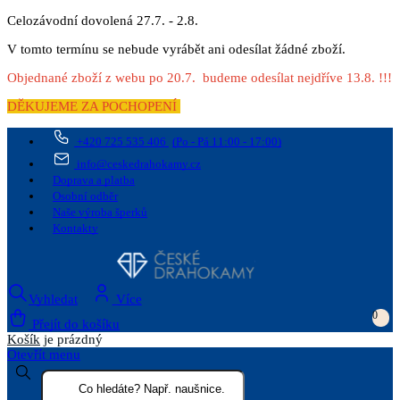
Celozávodní dovolená 27.7. - 2.8.
V tomto termínu se nebude vyrábět ani odesílat žádné zboží.
Objednané zboží z webu po 20.7. budeme odesílat nejdříve 13.8. !!!
DĚKUJEME ZA POCHOPENÍ
+420 725 535 406
(Po - Pá 11:00 - 17:00)
info@ceskedrahokamy.cz
Doprava a platba
Osobní odběr
Naše výroba šperků
Kontakty
Vyhledat
Více
0
Přejít do košíku
Košík
je prázdný
Otevřít menu