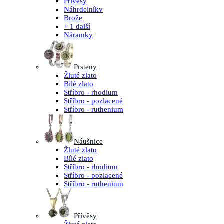
Přívěsy
Náhrdelníky
Brože
+ 1 další
Náramky
Prsteny
Žluté zlato
Bílé zlato
Stříbro - rhodium
Stříbro - pozlacené
Stříbro - ruthenium
Náušnice
Žluté zlato
Bílé zlato
Stříbro - rhodium
Stříbro - pozlacené
Stříbro - ruthenium
Přívěsy