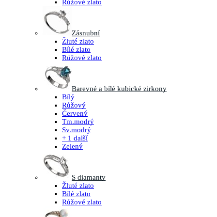
Růžové zlato
Zásnubní
Žluté zlato
Bílé zlato
Růžové zlato
Barevné a bílé kubické zirkony
Bílý
Růžový
Červený
Tm.modrý
Sv.modrý
+ 1 další
Zelený
S diamanty
Žluté zlato
Bílé zlato
Růžové zlato