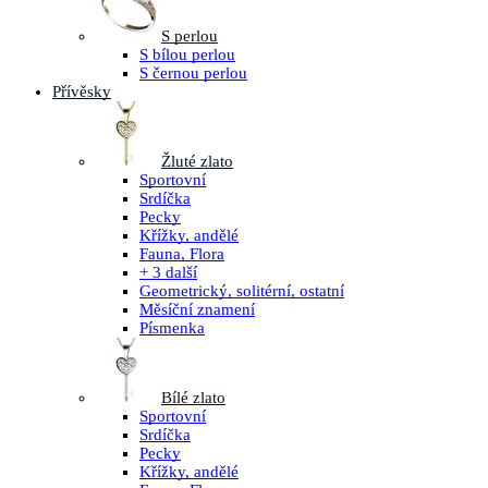
S perlou
S bílou perlou
S černou perlou
Přívěsky
Žluté zlato
Sportovní
Srdíčka
Pecky
Křížky, andělé
Fauna, Flora
+ 3 další
Geometrický, solitérní, ostatní
Měsíční znamení
Písmenka
Bílé zlato
Sportovní
Srdíčka
Pecky
Křížky, andělé