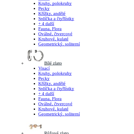
Kruhy, polokruhy
Pecky
Křížky, andělé
Srdíčka a čtyřlístky
+ 4 další
Fauna, Flora
Oválné, čtvercové
Kruhové, kulaté
Geometrický, soliterní
Bílé zlato
Visací
Kruhy, polokruhy
Pecky
Křížky, andělé
Srdíčka a čtyřlístky
+ 4 další
Fauna, Flora
Oválné, čtvercové
Kruhové, kulaté
Geometrický, soliterní
Růžové zlato