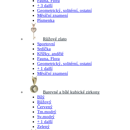
Fauna, Flora
+ 3 další
Geometrický, solitérní, ostatní
Měsíční znamení
Písmenka
Růžové zlato
Sportovní
Srdíčka
Křížky, andělé
Fauna, Flora
Geometrický, solitérní, ostatní
+ 1 další
Měsíční znamení
Barevné a bílé kubické zirkony
Bílý
Růžový
Červený
Tm.modrý
Sv.modrý
+ 1 další
Zelený