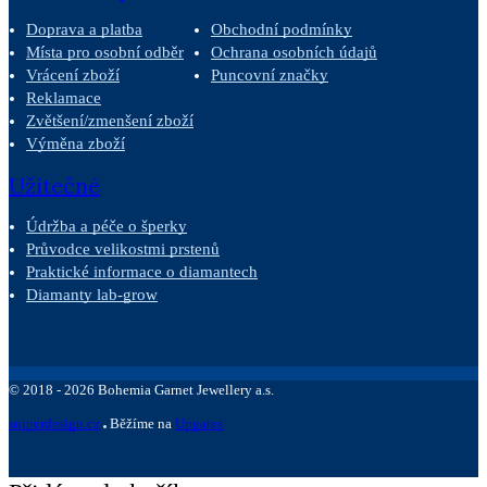
Doprava a platba
Obchodní podmínky
Místa pro osobní odběr
Ochrana osobních údajů
Vrácení zboží
Puncovní značky
Reklamace
Zvětšení/zmenšení zboží
Výměna zboží
Užitečné
Údržba a péče o šperky
Průvodce velikostmi prstenů
Praktické informace o diamantech
Diamanty lab-grow
©
2018 -
2026
Bohemia Garnet Jewellery a.s.
sniperdesign.cz
Běžíme na
Upgates