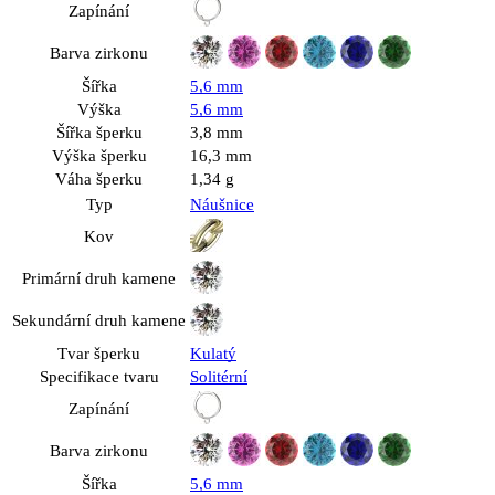
Zapínání
Barva zirkonu
Šířka
5,6 mm
Výška
5,6 mm
Šířka šperku
3,8 mm
Výška šperku
16,3 mm
Váha šperku
1,34 g
Typ
Náušnice
Kov
Primární druh kamene
Sekundární druh kamene
Tvar šperku
Kulatý
Specifikace tvaru
Solitérní
Zapínání
Barva zirkonu
Šířka
5,6 mm