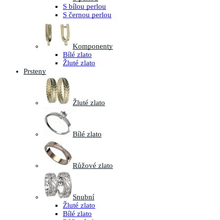
S bílou perlou
S černou perlou
Komponenty
Bílé zlato
Žluté zlato
Prsteny
Žluté zlato
Bílé zlato
Růžové zlato
Snubní
Žluté zlato
Bílé zlato