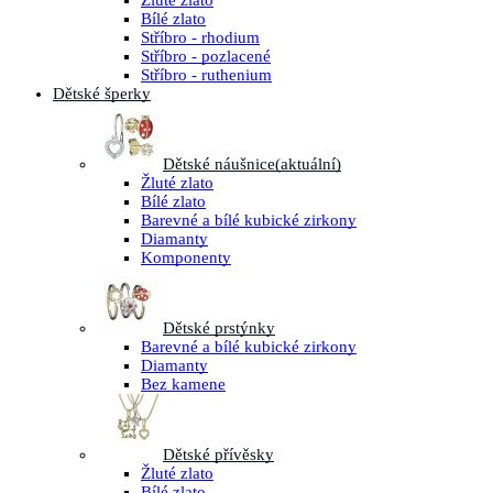
Žluté zlato
Bílé zlato
Stříbro - rhodium
Stříbro - pozlacené
Stříbro - ruthenium
Dětské šperky
Dětské náušnice
(aktuální)
Žluté zlato
Bílé zlato
Barevné a bílé kubické zirkony
Diamanty
Komponenty
Dětské prstýnky
Barevné a bílé kubické zirkony
Diamanty
Bez kamene
Dětské přívěsky
Žluté zlato
Bílé zlato