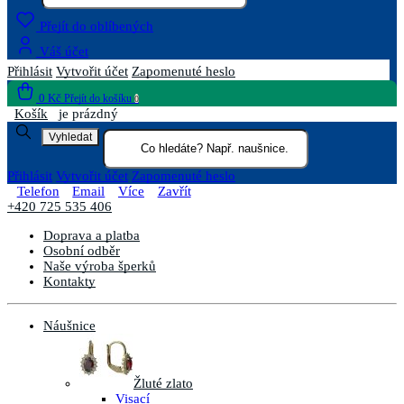
Přejít do oblíbených
Váš účet
Přihlásit
Vytvořit účet
Zapomenuté heslo
0 Kč
Přejít do košíku
0
Košík
je prázdný
Vyhledat
Přihlásit
Vytvořit účet
Zapomenuté heslo
Telefon
Email
Více
Zavřít
+420 725 535 406
Doprava a platba
Osobní odběr
Naše výroba šperků
Kontakty
Náušnice
Žluté zlato
Visací