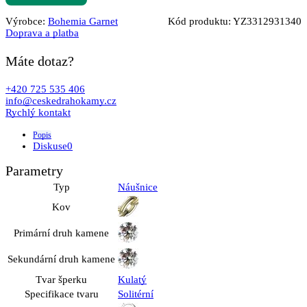
Výrobce:
Bohemia Garnet
Kód produktu:
YZ3312931340
Doprava a platba
Máte dotaz?
+420 725 535 406
info@ceskedrahokamy.cz
Rychlý kontakt
Popis
Diskuse
0
Parametry
Typ
Náušnice
Kov
Primární druh kamene
Sekundární druh kamene
Tvar šperku
Kulatý
Specifikace tvaru
Solitérní