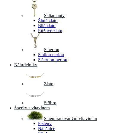
S diamanty
Žluté zlato
Bílé zlato
Růžové zlato
S perlou
S bílou perlou
S černou perlou
Náhrdelníky
Zlato
Stříbro
Šperky s vltavínem
S neopracovaným vltavínem
Prsteny
Náušnice