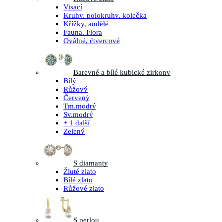
Visací
Kruhy, polokruhy, kolečka
Křížky, andělé
Fauna, Flora
Oválné, čtvercové
Barevné a bílé kubické zirkony
Bílý
Růžový
Červený
Tm.modrý
Sv.modrý
+ 1 další
Zelený
S diamanty
Žluté zlato
Bílé zlato
Růžové zlato
S perlou