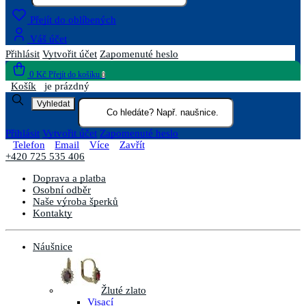
Přejít do oblíbených
Váš účet
Přihlásit
Vytvořit účet
Zapomenuté heslo
0 Kč
Přejít do košíku
0
Košík
je prázdný
Vyhledat
Přihlásit
Vytvořit účet
Zapomenuté heslo
Telefon
Email
Více
Zavřít
+420 725 535 406
Doprava a platba
Osobní odběr
Naše výroba šperků
Kontakty
Náušnice
Žluté zlato
Visací