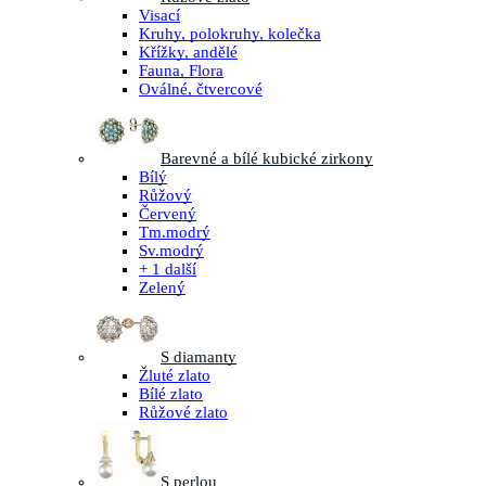
Visací
Kruhy, polokruhy, kolečka
Křížky, andělé
Fauna, Flora
Oválné, čtvercové
Barevné a bílé kubické zirkony
Bílý
Růžový
Červený
Tm.modrý
Sv.modrý
+ 1 další
Zelený
S diamanty
Žluté zlato
Bílé zlato
Růžové zlato
S perlou