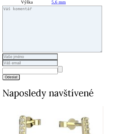
Výška
5,6 mm
Odeslat
Naposledy navštívené