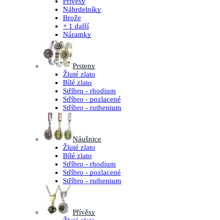
Přívěsy
Náhrdelníky
Brože
+ 1 další
Náramky
Prsteny
Žluté zlato
Bílé zlato
Stříbro - rhodium
Stříbro - pozlacené
Stříbro - ruthenium
Náušnice
Žluté zlato
Bílé zlato
Stříbro - rhodium
Stříbro - pozlacené
Stříbro - ruthenium
Přívěsy