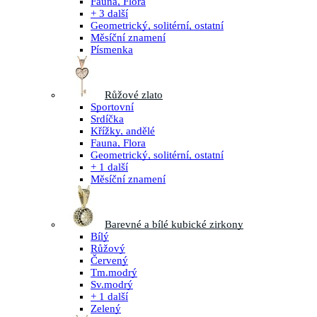
Fauna, Flora
+ 3 další
Geometrický, solitérní, ostatní
Měsíční znamení
Písmenka
Růžové zlato
Sportovní
Srdíčka
Křížky, andělé
Fauna, Flora
Geometrický, solitérní, ostatní
+ 1 další
Měsíční znamení
Barevné a bílé kubické zirkony
Bílý
Růžový
Červený
Tm.modrý
Sv.modrý
+ 1 další
Zelený