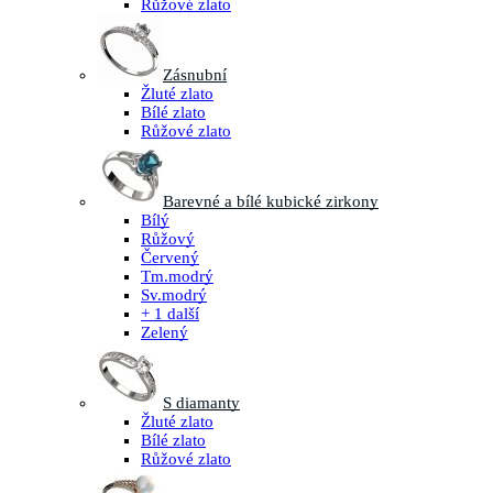
Růžové zlato
Zásnubní
Žluté zlato
Bílé zlato
Růžové zlato
Barevné a bílé kubické zirkony
Bílý
Růžový
Červený
Tm.modrý
Sv.modrý
+ 1 další
Zelený
S diamanty
Žluté zlato
Bílé zlato
Růžové zlato