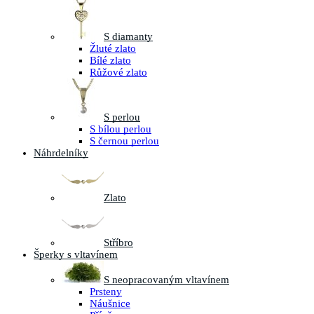
S diamanty
Žluté zlato
Bílé zlato
Růžové zlato
S perlou
S bílou perlou
S černou perlou
Náhrdelníky
Zlato
Stříbro
Šperky s vltavínem
S neopracovaným vltavínem
Prsteny
Náušnice