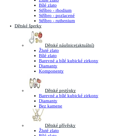
Žluté zlato
Bílé zlato
Stříbro - rhodium
Stříbro - pozlacené
Stříbro - ruthenium
Dětské šperky
Dětské náušnice
(aktuální)
Žluté zlato
Bílé zlato
Barevné a bílé kubické zirkony
Diamanty
Komponenty
Dětské prstýnky
Barevné a bílé kubické zirkony
Diamanty
Bez kamene
Dětské přívěsky
Žluté zlato
Bílé zlato