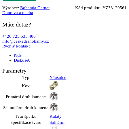
Výrobce:
Bohemia Garnet
Kód produktu:
YZ33129561
Doprava a platba
Máte dotaz?
+420 725 535 406
info@ceskedrahokamy.cz
Rychlý kontakt
Popis
Diskuse
0
Parametry
Typ
Náušnice
Kov
Primární druh kamene
Sekundární druh kamene
Tvar šperku
Kulatý
Specifikace tvaru
Solitérní