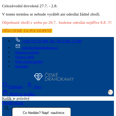
Celozávodní dovolená 27.7. - 2.8.
V tomto termínu se nebude vyrábět ani odesílat žádné zboží.
Objednané zboží z webu po 20.7. budeme odesílat nejdříve 8.8. !!!
DĚKUJEME ZA POCHOPENÍ
+420 725 535 406
(Po - Pá 11:00 - 17:00)
info@ceskedrahokamy.cz
Doprava a platba
Osobní odběr
Naše výroba šperků
Kontakty
Vyhledat
Více
0
Přejít do košíku
Košík
je prázdný
Otevřít menu