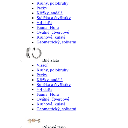
Kruhy, polokruhy
Pecky
Křížky, andělé
Srdíčka a čtyřlístky
+ 4 další
Fauna, Flora
Oválné, čtvercové
Kruhové, kulaté
Geometrický, soliterní
Bílé zlato
Visací
Kruhy, polokruhy
Pecky
Křížky, andělé
Srdíčka a čtyřlístky
+ 4 další
Fauna, Flora
Oválné, čtvercové
Kruhové, kulaté
Geometrický, soliterní
Růžové zlato