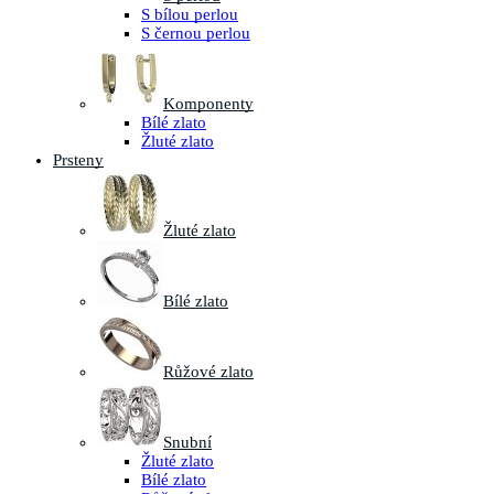
S bílou perlou
S černou perlou
Komponenty
Bílé zlato
Žluté zlato
Prsteny
Žluté zlato
Bílé zlato
Růžové zlato
Snubní
Žluté zlato
Bílé zlato