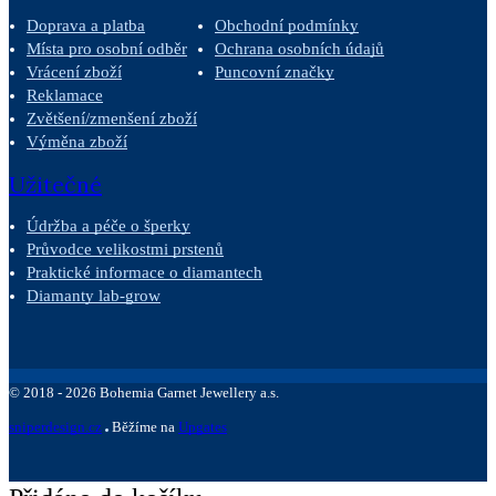
Doprava a platba
Obchodní podmínky
Místa pro osobní odběr
Ochrana osobních údajů
Vrácení zboží
Puncovní značky
Reklamace
Zvětšení/zmenšení zboží
Výměna zboží
Užitečné
Údržba a péče o šperky
Průvodce velikostmi prstenů
Praktické informace o diamantech
Diamanty lab-grow
©
2018 -
2026
Bohemia Garnet Jewellery a.s.
sniperdesign.cz
Běžíme na
Upgates