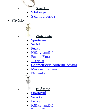
S perlou
S bílou perlou
S černou perlou
Přívěsky
Žluté zlato
Sportovní
Srdíčka
Pecky
Křížky, andělé
Fauna, Flora
+ 3 další
Geometrický, solitérní, ostatní
Měsíční znamení
Písmenka
Bílé zlato
Sportovní
Srdíčka
Pecky
Křížky, andělé