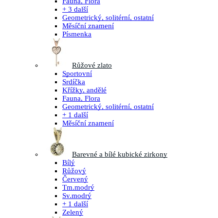
Fauna, Flora
+ 3 další
Geometrický, solitérní, ostatní
Měsíční znamení
Písmenka
Růžové zlato
Sportovní
Srdíčka
Křížky, andělé
Fauna, Flora
Geometrický, solitérní, ostatní
+ 1 další
Měsíční znamení
Barevné a bílé kubické zirkony
Bílý
Růžový
Červený
Tm.modrý
Sv.modrý
+ 1 další
Zelený