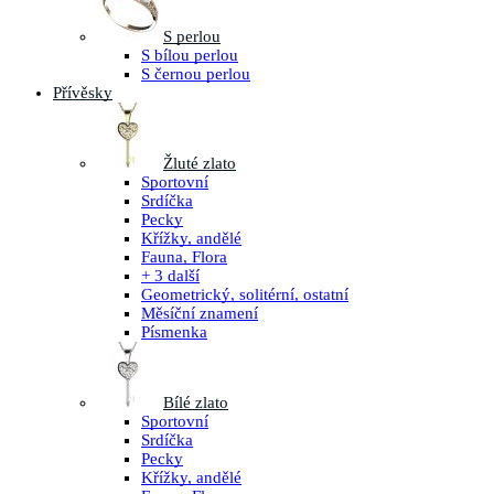
S perlou
S bílou perlou
S černou perlou
Přívěsky
Žluté zlato
Sportovní
Srdíčka
Pecky
Křížky, andělé
Fauna, Flora
+ 3 další
Geometrický, solitérní, ostatní
Měsíční znamení
Písmenka
Bílé zlato
Sportovní
Srdíčka
Pecky
Křížky, andělé