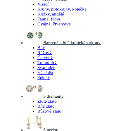
Visací
Kruhy, polokruhy, kolečka
Křížky, andělé
Fauna, Flora
Oválné, čtvercové
Barevné a bílé kubické zirkony
Bílý
Růžový
Červený
Tm.modrý
Sv.modrý
+ 1 další
Zelený
S diamanty
Žluté zlato
Bílé zlato
Růžové zlato
S perlou