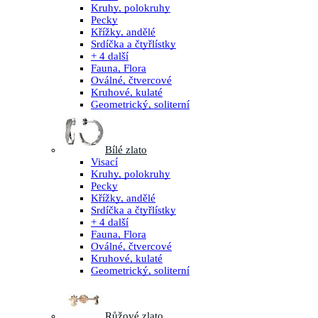
Kruhy, polokruhy
Pecky
Křížky, andělé
Srdíčka a čtyřlístky
+ 4 další
Fauna, Flora
Oválné, čtvercové
Kruhové, kulaté
Geometrický, soliterní
Bílé zlato
Visací
Kruhy, polokruhy
Pecky
Křížky, andělé
Srdíčka a čtyřlístky
+ 4 další
Fauna, Flora
Oválné, čtvercové
Kruhové, kulaté
Geometrický, soliterní
Růžové zlato