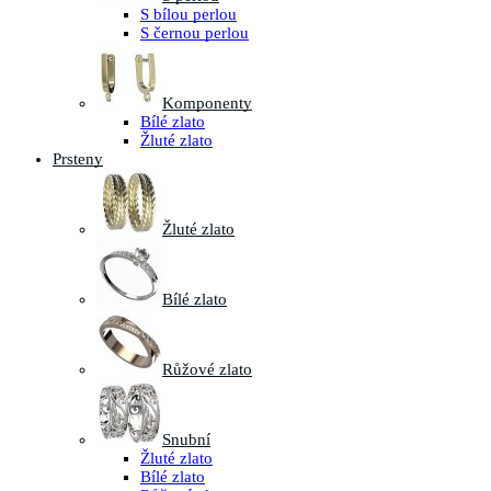
S bílou perlou
S černou perlou
Komponenty
Bílé zlato
Žluté zlato
Prsteny
Žluté zlato
Bílé zlato
Růžové zlato
Snubní
Žluté zlato
Bílé zlato