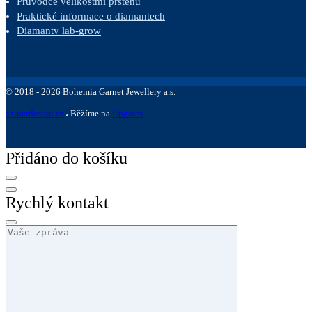
Průvodce velikostmi prstenů
Praktické informace o diamantech
Diamanty lab-grow
©
2018 -
2026
Bohemia Garnet Jewellery a.s.
sniperdesign.cz
Běžíme na
Upgates
Přidáno do košíku
Rychlý kontakt