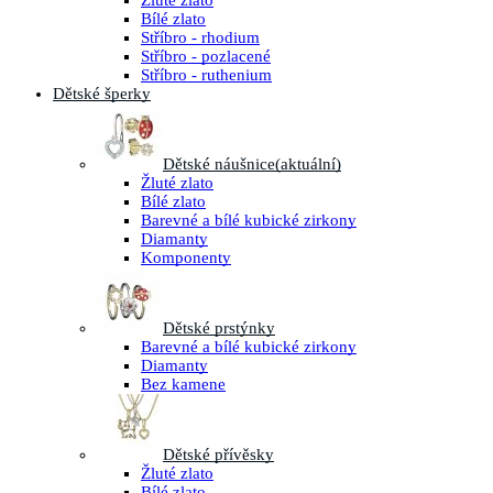
Žluté zlato
Bílé zlato
Stříbro - rhodium
Stříbro - pozlacené
Stříbro - ruthenium
Dětské šperky
Dětské náušnice
(aktuální)
Žluté zlato
Bílé zlato
Barevné a bílé kubické zirkony
Diamanty
Komponenty
Dětské prstýnky
Barevné a bílé kubické zirkony
Diamanty
Bez kamene
Dětské přívěsky
Žluté zlato
Bílé zlato