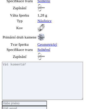
Specifikace tvaru
Solitérní
Zapínání
Váha šperku
1,28 g
Typ
Náušnice
Kov
Primární druh kamene
Tvar šperku
Geometrický
Specifikace tvaru
Solitérní
Zapínání