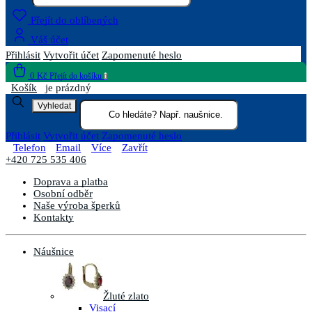
Přejít do oblíbených
Váš účet
Přihlásit
Vytvořit účet
Zapomenuté heslo
0 Kč
Přejít do košíku
0
Košík
je prázdný
Vyhledat
Přihlásit
Vytvořit účet
Zapomenuté heslo
Telefon
Email
Více
Zavřít
+420 725 535 406
Doprava a platba
Osobní odběr
Naše výroba šperků
Kontakty
Náušnice
Žluté zlato
Visací