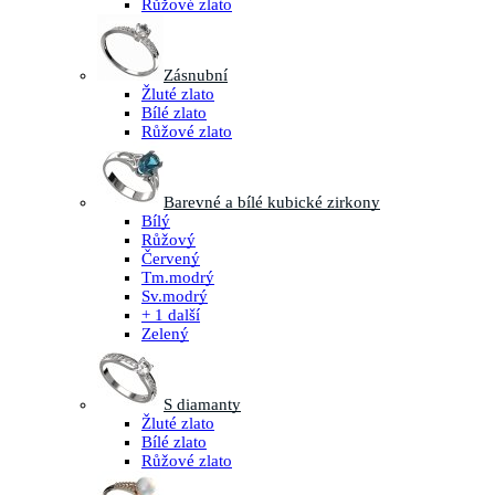
Růžové zlato
Zásnubní
Žluté zlato
Bílé zlato
Růžové zlato
Barevné a bílé kubické zirkony
Bílý
Růžový
Červený
Tm.modrý
Sv.modrý
+ 1 další
Zelený
S diamanty
Žluté zlato
Bílé zlato
Růžové zlato