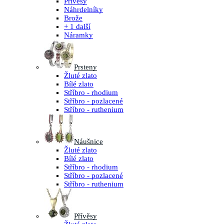
Přívěsy
Náhrdelníky
Brože
+ 1 další
Náramky
Prsteny
Žluté zlato
Bílé zlato
Stříbro - rhodium
Stříbro - pozlacené
Stříbro - ruthenium
Náušnice
Žluté zlato
Bílé zlato
Stříbro - rhodium
Stříbro - pozlacené
Stříbro - ruthenium
Přívěsy