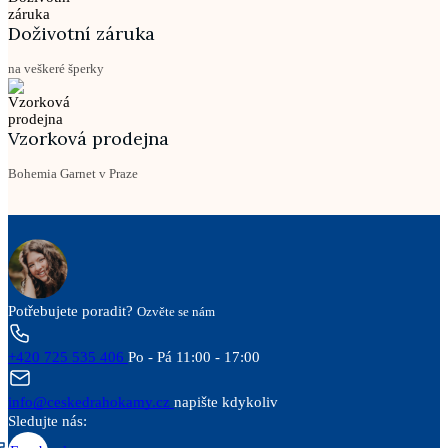
Doživotní záruka
na veškeré šperky
Vzorková prodejna
Bohemia Garnet v Praze
Potřebujete poradit?
Ozvěte se nám
+420 725 535 406
Po - Pá 11:00 - 17:00
info@ceskedrahokamy.cz
napište kdykoliv
Sledujte nás: