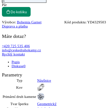
Pár
Do košíku
Výrobce:
Bohemia Garnet
Kód produktu:
YD4329503
Doprava a platba
Máte dotaz?
+420 725 535 406
info@ceskedrahokamy.cz
Rychlý kontakt
Popis
Diskuse
0
Parametry
Typ
Náušnice
Kov
Primární druh kamene
Tvar šperku
Geometrický