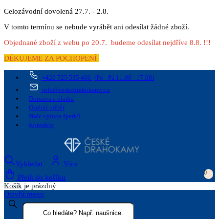
Celozávodní dovolená 27.7. - 2.8.
V tomto termínu se nebude vyrábět ani odesílat žádné zboží.
Objednané zboží z webu po 20.7. budeme odesílat nejdříve 8.8. !!!
DĚKUJEME ZA POCHOPENÍ
+420 725 535 406
(Po - Pá 11:00 - 17:00)
info@ceskedrahokamy.cz
Doprava a platba
Osobní odběr
Naše výroba šperků
Kontakty
Vyhledat
Více
0
Přejít do košíku
Košík
je prázdný
Otevřít menu