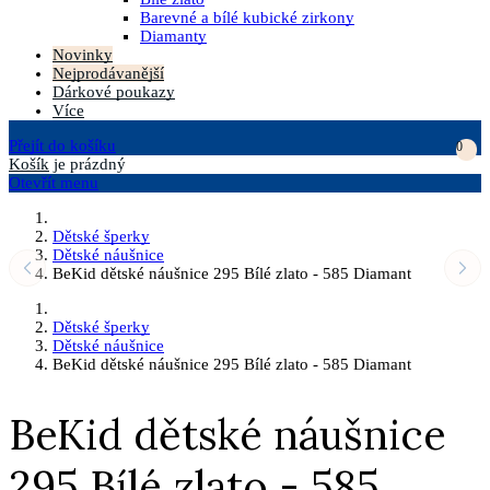
Barevné a bílé kubické zirkony
Diamanty
Novinky
Nejprodávanější
Dárkové poukazy
Více
Přejít do košíku
0
Košík
je prázdný
Otevřít menu
Dětské šperky
Dětské náušnice
BeKid dětské náušnice 295 Bílé zlato - 585 Diamant
Dětské šperky
Dětské náušnice
BeKid dětské náušnice 295 Bílé zlato - 585 Diamant
BeKid dětské náušnice
295 Bílé zlato - 585