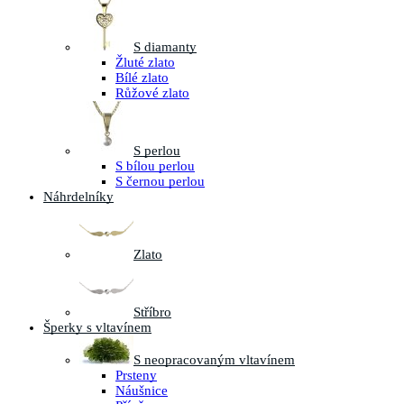
S diamanty
Žluté zlato
Bílé zlato
Růžové zlato
S perlou
S bílou perlou
S černou perlou
Náhrdelníky
Zlato
Stříbro
Šperky s vltavínem
S neopracovaným vltavínem
Prsteny
Náušnice