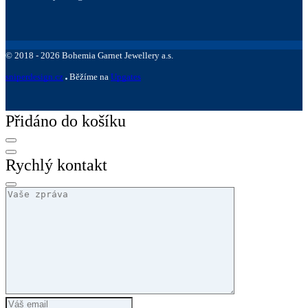
©
2018 -
2026
Bohemia Garnet Jewellery a.s.
sniperdesign.cz
Běžíme na
Upgates
Přidáno do košíku
Rychlý kontakt