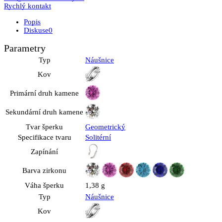
Rychlý kontakt
Popis
Diskuse
0
Parametry
Typ
Náušnice
Kov
Primární druh kamene
Sekundární druh kamene
Tvar šperku
Geometrický
Specifikace tvaru
Solitérní
Zapínání
Barva zirkonu
Váha šperku
1,38 g
Typ
Náušnice
Kov