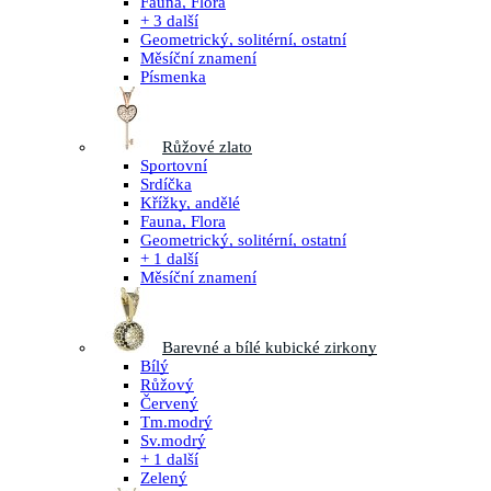
Fauna, Flora
+ 3 další
Geometrický, solitérní, ostatní
Měsíční znamení
Písmenka
Růžové zlato
Sportovní
Srdíčka
Křížky, andělé
Fauna, Flora
Geometrický, solitérní, ostatní
+ 1 další
Měsíční znamení
Barevné a bílé kubické zirkony
Bílý
Růžový
Červený
Tm.modrý
Sv.modrý
+ 1 další
Zelený