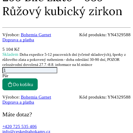
Růžový kubický zirkon
Výrobce:
Bohemia Garnet
Kód produktu:
YN4329588
Doprava a platba
5 104 Kč
Skladem
Doba expedice 5-12 pracovních dní (včetně skladových), šperky z
růžového zlata a pokovený rutheniem - doba odeslání 30-90 dní, POZOR
celozávodní dovolená 27.7.-8.8. informace na hl.stránce
Pár
Do košíku
Výrobce:
Bohemia Garnet
Kód produktu:
YN4329588
Doprava a platba
Máte dotaz?
+420 725 535 406
info@ceskedrahokamy.cz