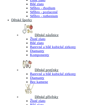
Žluté zlato
Bílé zlato
Stříbro - rhodium
Stříbro - pozlacené
Stříbro - ruthenium
Dětské šperky
Dětské náušnice
Žluté zlato
Bílé zlato
Barevné a bílé kubické zirkony
Diamanty
Komponenty
Dětské prstýnky
Barevné a bílé kubické zirkony
Diamanty
Bez kamene
Dětské přívěsky
Žluté zlato
Bílé zlato