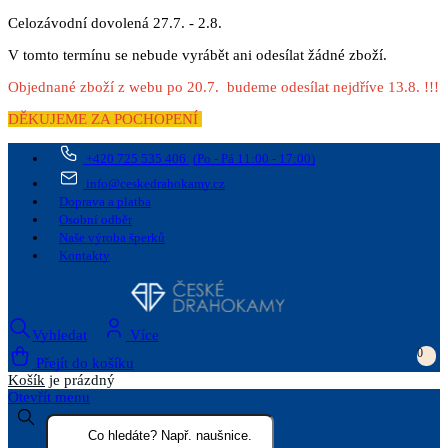
Celozávodní dovolená 27.7. - 2.8.
V tomto termínu se nebude vyrábět ani odesílat žádné zboží.
Objednané zboží z webu po 20.7. budeme odesílat nejdříve 13.8. !!!
DĚKUJEME ZA POCHOPENÍ
+420 725 535 406
(Po - Pá 11:00 - 17:00)
info@ceskedrahokamy.cz
Doprava a platba
Osobní odběr
Naše výroba šperků
Kontakty
Vyhledat
Více
0
Přejít do košíku
Košík
je prázdný
Otevřít menu