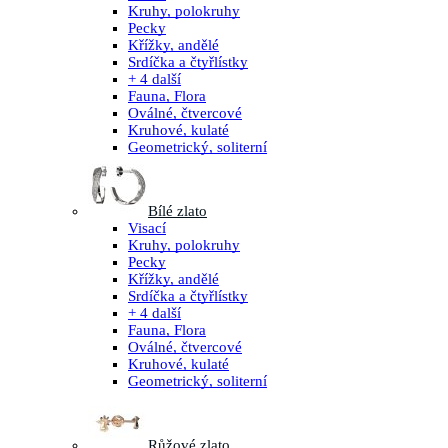
Kruhy, polokruhy
Pecky
Křížky, andělé
Srdíčka a čtyřlístky
+ 4 další
Fauna, Flora
Oválné, čtvercové
Kruhové, kulaté
Geometrický, soliterní
Bílé zlato
Visací
Kruhy, polokruhy
Pecky
Křížky, andělé
Srdíčka a čtyřlístky
+ 4 další
Fauna, Flora
Oválné, čtvercové
Kruhové, kulaté
Geometrický, soliterní
Růžové zlato