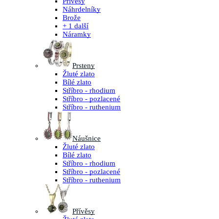
Přívěsy
Náhrdelníky
Brože
+ 1 další
Náramky
Prsteny
Žluté zlato
Bílé zlato
Stříbro - rhodium
Stříbro - pozlacené
Stříbro - ruthenium
Náušnice
Žluté zlato
Bílé zlato
Stříbro - rhodium
Stříbro - pozlacené
Stříbro - ruthenium
Přívěsy