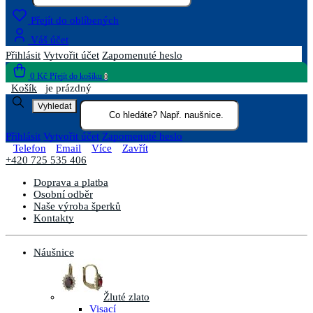
Přejít do oblíbených
Váš účet
Přihlásit
Vytvořit účet
Zapomenuté heslo
0 Kč
Přejít do košíku
0
Košík
je prázdný
Vyhledat
Přihlásit
Vytvořit účet
Zapomenuté heslo
Telefon
Email
Více
Zavřít
+420 725 535 406
Doprava a platba
Osobní odběr
Naše výroba šperků
Kontakty
Náušnice
Žluté zlato
Visací