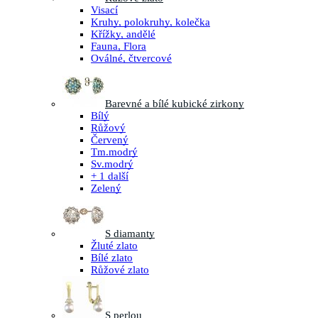
Visací
Kruhy, polokruhy, kolečka
Křížky, andělé
Fauna, Flora
Oválné, čtvercové
Barevné a bílé kubické zirkony
Bílý
Růžový
Červený
Tm.modrý
Sv.modrý
+ 1 další
Zelený
S diamanty
Žluté zlato
Bílé zlato
Růžové zlato
S perlou