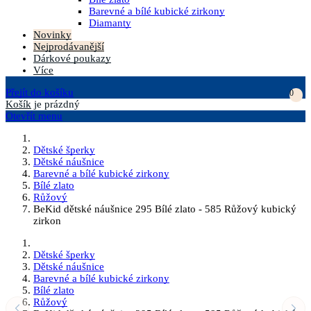
Barevné a bílé kubické zirkony
Diamanty
Novinky
Nejprodávanější
Dárkové poukazy
Více
Přejít do košíku
0
Košík
je prázdný
Otevřít menu
Dětské šperky
Dětské náušnice
Barevné a bílé kubické zirkony
Bílé zlato
Růžový
BeKid dětské náušnice 295 Bílé zlato - 585 Růžový kubický
zirkon
Dětské šperky
Dětské náušnice
Barevné a bílé kubické zirkony
Bílé zlato
Růžový