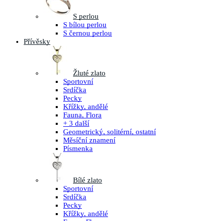
S perlou
S bílou perlou
S černou perlou
Přívěsky
Žluté zlato
Sportovní
Srdíčka
Pecky
Křížky, andělé
Fauna, Flora
+ 3 další
Geometrický, solitérní, ostatní
Měsíční znamení
Písmenka
Bílé zlato
Sportovní
Srdíčka
Pecky
Křížky, andělé