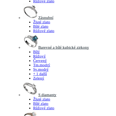
Růžové zlato
Zásnubní
Žluté zlato
Bílé zlato
Růžové zlato
Barevné a bílé kubické zirkony
Bílý
Růžový
Červený
Tm.modrý
Sv.modrý
+ 1 další
Zelený
S diamanty
Žluté zlato
Bílé zlato
Růžové zlato