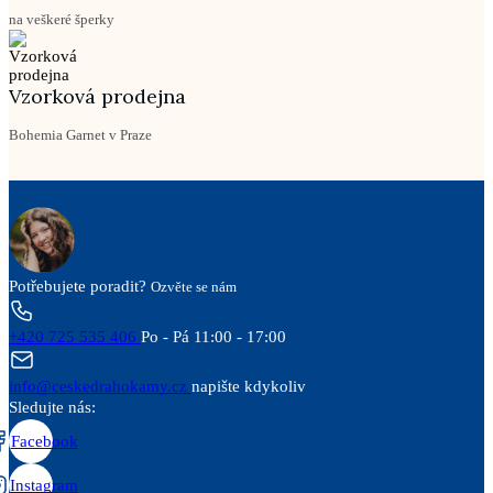
na veškeré šperky
Vzorková prodejna
Bohemia Garnet v Praze
Potřebujete poradit?
Ozvěte se nám
+420 725 535 406
Po - Pá 11:00 - 17:00
info@ceskedrahokamy.cz
napište kdykoliv
Sledujte nás:
Facebook
Instagram