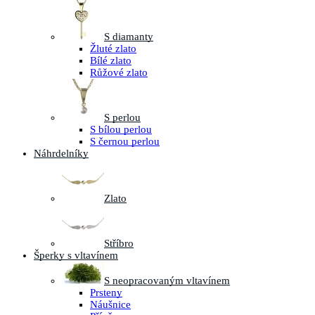
S diamanty
Žluté zlato
Bílé zlato
Růžové zlato
S perlou
S bílou perlou
S černou perlou
Náhrdelníky
Zlato
Stříbro
Šperky s vltavínem
S neopracovaným vltavínem
Prsteny
Náušnice