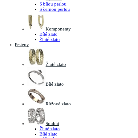
S bílou perlou
S černou perlou
Komponenty
Bílé zlato
Žluté zlato
Prsteny
Žluté zlato
Bílé zlato
Růžové zlato
Snubní
Žluté zlato
Bílé zlato