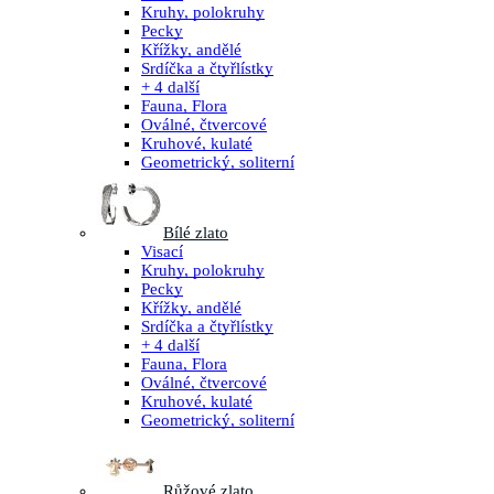
Kruhy, polokruhy
Pecky
Křížky, andělé
Srdíčka a čtyřlístky
+ 4 další
Fauna, Flora
Oválné, čtvercové
Kruhové, kulaté
Geometrický, soliterní
Bílé zlato
Visací
Kruhy, polokruhy
Pecky
Křížky, andělé
Srdíčka a čtyřlístky
+ 4 další
Fauna, Flora
Oválné, čtvercové
Kruhové, kulaté
Geometrický, soliterní
Růžové zlato