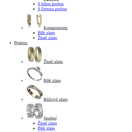
S bílou perlou
S černou perlou
Komponenty
Bílé zlato
Žluté zlato
Prsteny
Žluté zlato
Bílé zlato
Růžové zlato
Snubní
Žluté zlato
Bílé zlato