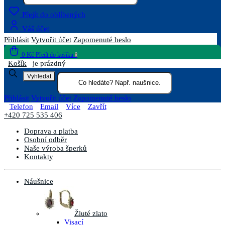
Přejít do oblíbených
Váš účet
Přihlásit
Vytvořit účet
Zapomenuté heslo
0 Kč
Přejít do košíku
0
Košík
je prázdný
Vyhledat
Přihlásit
Vytvořit účet
Zapomenuté heslo
Telefon
Email
Více
Zavřít
+420 725 535 406
Doprava a platba
Osobní odběr
Naše výroba šperků
Kontakty
Náušnice
Žluté zlato
Visací