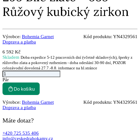
Růžový kubický zirkon
Výrobce:
Bohemia Garnet
Kód produktu:
YN4329561
Doprava a platba
6 592 Kč
Skladem
Doba expedice 5-12 pracovních dní (včetně skladových), šperky z
růžového zlata a pokovený rutheniem - doba odeslání 30-90 dní, POZOR
celozávodní dovolená 27.7.-8.8. informace na hl.stránce
Pár
Do košíku
Výrobce:
Bohemia Garnet
Kód produktu:
YN4329561
Doprava a platba
Máte dotaz?
+420 725 535 406
info@ceskedrahokamy.cz