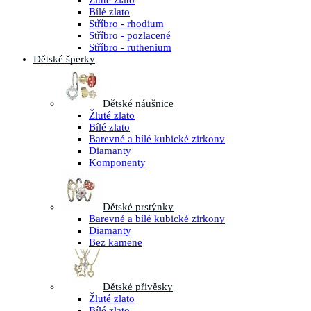
Žluté zlato
Bílé zlato
Stříbro - rhodium
Stříbro - pozlacené
Stříbro - ruthenium
Dětské šperky
Dětské náušnice
Žluté zlato
Bílé zlato
Barevné a bílé kubické zirkony
Diamanty
Komponenty
Dětské prstýnky
Barevné a bílé kubické zirkony
Diamanty
Bez kamene
Dětské přívěsky
Žluté zlato
Bílé zlato