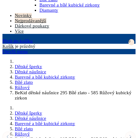
Barevné a bílé kubické zirkony
Diamanty
Novinky
Nejprodávanější
Dárkové poukazy
Více
Přejít do košíku
0
Košík
je prázdný
Otevřít menu
Dětské šperky
Dětské náušnice
Barevné a bílé kubické zirkony
Bílé zlato
Růžový
BeKid dětské náušnice 295 Bílé zlato - 585 Růžový kubický
zirkon
Dětské šperky
Dětské náušnice
Barevné a bílé kubické zirkony
Bílé zlato
Růžový