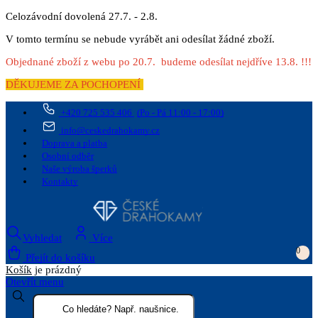
Celozávodní dovolená 27.7. - 2.8.
V tomto termínu se nebude vyrábět ani odesílat žádné zboží.
Objednané zboží z webu po 20.7. budeme odesílat nejdříve 13.8. !!!
DĚKUJEME ZA POCHOPENÍ
+420 725 535 406
(Po - Pá 11:00 - 17:00)
info@ceskedrahokamy.cz
Doprava a platba
Osobní odběr
Naše výroba šperků
Kontakty
Vyhledat
Více
0
Přejít do košíku
Košík
je prázdný
Otevřít menu