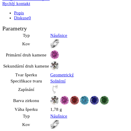
Rychlý kontakt
Popis
Diskuse
0
Parametry
Typ
Náušnice
Kov
Primární druh kamene
Sekundární druh kamene
Tvar šperku
Geometrický
Specifikace tvaru
Solitérní
Zapínání
Barva zirkonu
Váha šperku
1,78 g
Typ
Náušnice
Kov