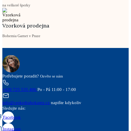
na veškeré šperky
Vzorková prodejna
Bohemia Garnet v Praze
Potřebujete poradit?
Ozvěte se nám
+420 725 535 406
Po - Pá 11:00 - 17:00
info@ceskedrahokamy.cz
napište kdykoliv
Sledujte nás:
Facebook
Instagram