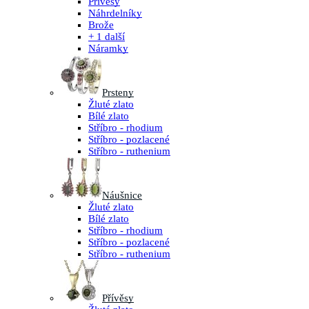
Přívěsy
Náhrdelníky
Brože
+ 1 další
Náramky
Prsteny
Žluté zlato
Bílé zlato
Stříbro - rhodium
Stříbro - pozlacené
Stříbro - ruthenium
Náušnice
Žluté zlato
Bílé zlato
Stříbro - rhodium
Stříbro - pozlacené
Stříbro - ruthenium
Přívěsy