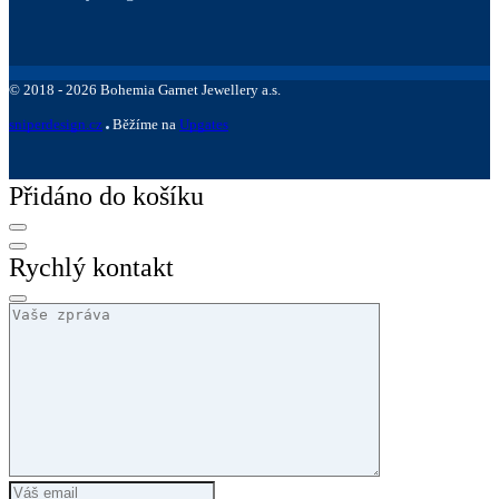
©
2018 -
2026
Bohemia Garnet Jewellery a.s.
sniperdesign.cz
Běžíme na
Upgates
Přidáno do košíku
Rychlý kontakt