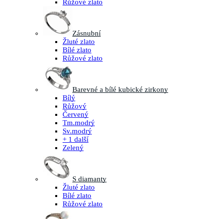
Růžové zlato
Zásnubní
Žluté zlato
Bílé zlato
Růžové zlato
Barevné a bílé kubické zirkony
Bílý
Růžový
Červený
Tm.modrý
Sv.modrý
+ 1 další
Zelený
S diamanty
Žluté zlato
Bílé zlato
Růžové zlato