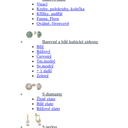
Visací
Kruhy, polokruhy, kolečka
Křížky, andělé
Fauna, Flora
Oválné, čtvercové
Barevné a bílé kubické zirkony
Bílý
Růžový
Červený
Tm.modrý
Sv.modrý
+ 1 další
Zelený
S diamanty
Žluté zlato
Bílé zlato
Růžové zlato
S perlou