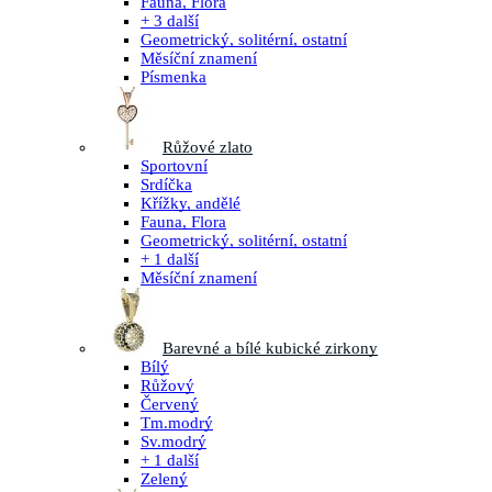
Fauna, Flora
+ 3 další
Geometrický, solitérní, ostatní
Měsíční znamení
Písmenka
Růžové zlato
Sportovní
Srdíčka
Křížky, andělé
Fauna, Flora
Geometrický, solitérní, ostatní
+ 1 další
Měsíční znamení
Barevné a bílé kubické zirkony
Bílý
Růžový
Červený
Tm.modrý
Sv.modrý
+ 1 další
Zelený