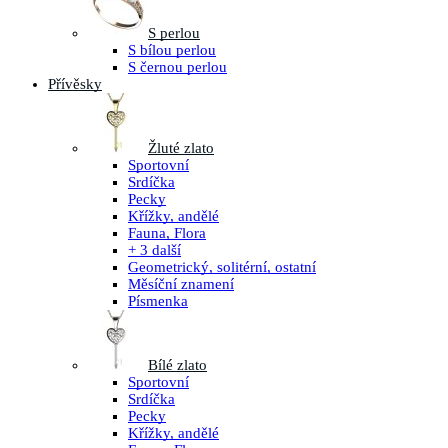
S perlou
S bílou perlou
S černou perlou
Přívěsky
Žluté zlato
Sportovní
Srdíčka
Pecky
Křížky, andělé
Fauna, Flora
+ 3 další
Geometrický, solitérní, ostatní
Měsíční znamení
Písmenka
Bílé zlato
Sportovní
Srdíčka
Pecky
Křížky, andělé