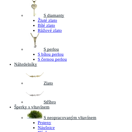
S diamanty
Žluté zlato
Bílé zlato
Růžové zlato
S perlou
S bílou perlou
S černou perlou
Náhrdelníky
Zlato
Stříbro
Šperky s vltavínem
S neopracovaným vltavínem
Prsteny
Náušnice