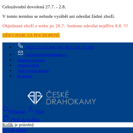
Celozávodní dovolená 27.7. - 2.8.
V tomto termínu se nebude vyrábět ani odesílat žádné zboží.
Objednané zboží z webu po 20.7. budeme odesílat nejdříve 8.8. !!!
DĚKUJEME ZA POCHOPENÍ
+420 725 535 406
(Po - Pá 11:00 - 17:00)
info@ceskedrahokamy.cz
Doprava a platba
Osobní odběr
Naše výroba šperků
Kontakty
Vyhledat
Více
Přejít do košíku
Košík
je prázdný
Otevřít menu