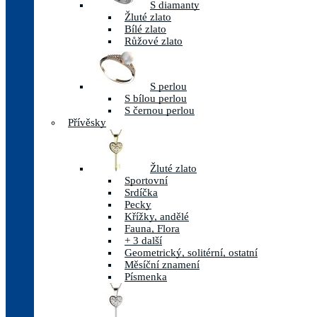
S diamanty
Žluté zlato
Bílé zlato
Růžové zlato
S perlou
S bílou perlou
S černou perlou
Přívěsky
Žluté zlato
Sportovní
Srdíčka
Pecky
Křížky, andělé
Fauna, Flora
+ 3 další
Geometrický, solitérní, ostatní
Měsíční znamení
Písmenka