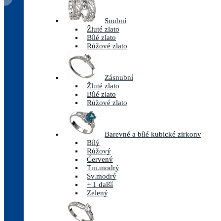
Snubní
Žluté zlato
Bílé zlato
Růžové zlato
Zásnubní
Žluté zlato
Bílé zlato
Růžové zlato
Barevné a bílé kubické zirkony
Bílý
Růžový
Červený
Tm.modrý
Sv.modrý
+ 1 další
Zelený