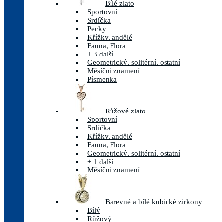
Bílé zlato
Sportovní
Srdíčka
Pecky
Křížky, andělé
Fauna, Flora
+ 3 další
Geometrický, solitérní, ostatní
Měsíční znamení
Písmenka
Růžové zlato
Sportovní
Srdíčka
Křížky, andělé
Fauna, Flora
Geometrický, solitérní, ostatní
+ 1 další
Měsíční znamení
Barevné a bílé kubické zirkony
Bílý
Růžový