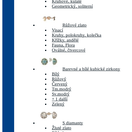
Kruhové, kulaté
Geometrický, soliterní
Růžové zlato
Visací
Kruhy, polokruhy, kolečka
Křížky, andělé
Fauna, Flora
Oválné, čtvercové
Barevné a bílé kubické zirkony
Bílý
Růžový
Červený
Tm.modrý
Sv.modrý
+ 1 další
Zelený
S diamanty
Žluté zlato