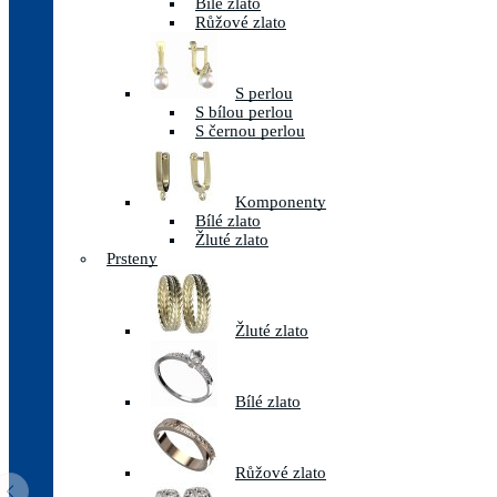
Bílé zlato
Růžové zlato
S perlou
S bílou perlou
S černou perlou
Komponenty
Bílé zlato
Žluté zlato
Prsteny
Žluté zlato
Bílé zlato
Růžové zlato