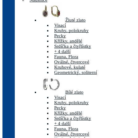
Náušnice
Žluté zlato
Visací
Kruhy, polokruhy
Pecky
Křížky, andělé
Srdíčka a čtyřlístky
+ 4 další
Fauna, Flora
Oválné, čtvercové
Kruhové, kulaté
Geometrický, soliterní
Bílé zlato
Visací
Kruhy, polokruhy
Pecky
Křížky, andělé
Srdíčka a čtyřlístky
+ 4 další
Fauna, Flora
Oválné, čtvercové