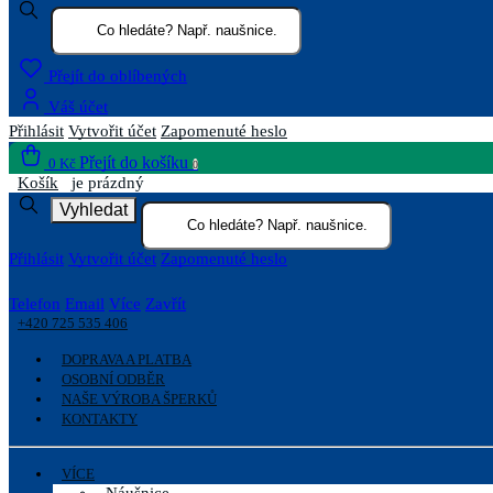
Přejít do oblíbených
Váš účet
Přihlásit
Vytvořit účet
Zapomenuté heslo
Přejít do košíku
0 Kč
0
Košík
je prázdný
Vyhledat
Přihlásit
Vytvořit účet
Zapomenuté heslo
Telefon
Email
Více
Zavřít
+420 725 535 406
DOPRAVA A PLATBA
OSOBNÍ ODBĚR
NAŠE VÝROBA ŠPERKŮ
KONTAKTY
VÍCE