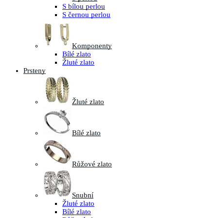
S bílou perlou
S černou perlou
Komponenty
Bílé zlato
Žluté zlato
Prsteny
Žluté zlato
Bílé zlato
Růžové zlato
Snubní
Žluté zlato
Bílé zlato