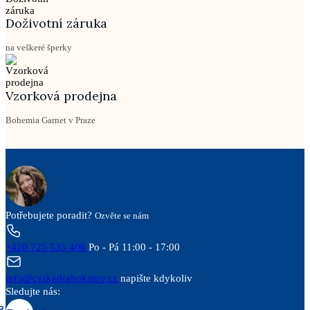
Doživotní záruka
na veškeré šperky
Vzorková prodejna
Bohemia Garnet v Praze
Potřebujete poradit?
Ozvěte se nám
+420 725 535 406
Po - Pá 11:00 - 17:00
info@ceskedrahokamy.cz
napište kdykoliv
Sledujte nás: