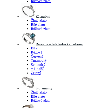
Růžové zlato
Zásnubní
Žluté zlato
Bílé zlato
Růžové zlato
Barevné a bílé kubické zirkony
Bílý
Růžový
Červený
Tm.modrý
Sv.modrý
+ 1 další
Zelený
S diamanty
Žluté zlato
Bílé zlato
Růžové zlato