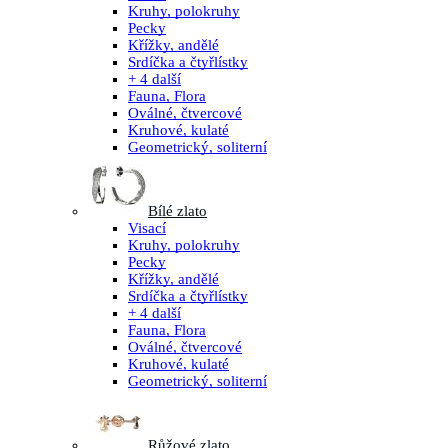
Kruhy, polokruhy
Pecky
Křížky, andělé
Srdíčka a čtyřlístky
+ 4 další
Fauna, Flora
Oválné, čtvercové
Kruhové, kulaté
Geometrický, soliterní
Bílé zlato
Visací
Kruhy, polokruhy
Pecky
Křížky, andělé
Srdíčka a čtyřlístky
+ 4 další
Fauna, Flora
Oválné, čtvercové
Kruhové, kulaté
Geometrický, soliterní
Růžové zlato