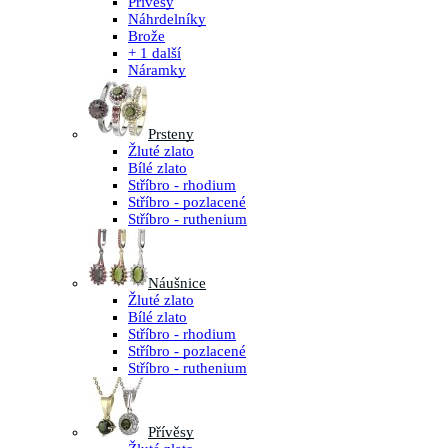
Přívěsy
Náhrdelníky
Brože
+ 1 další
Náramky
Prsteny
Žluté zlato
Bílé zlato
Stříbro - rhodium
Stříbro - pozlacené
Stříbro - ruthenium
Náušnice
Žluté zlato
Bílé zlato
Stříbro - rhodium
Stříbro - pozlacené
Stříbro - ruthenium
Přívěsy