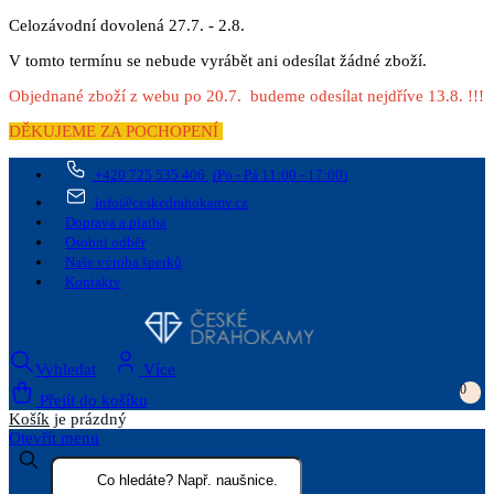
Celozávodní dovolená 27.7. - 2.8.
V tomto termínu se nebude vyrábět ani odesílat žádné zboží.
Objednané zboží z webu po 20.7. budeme odesílat nejdříve 13.8. !!!
DĚKUJEME ZA POCHOPENÍ
+420 725 535 406
(Po - Pá 11:00 - 17:00)
info@ceskedrahokamy.cz
Doprava a platba
Osobní odběr
Naše výroba šperků
Kontakty
Vyhledat
Více
0
Přejít do košíku
Košík
je prázdný
Otevřít menu