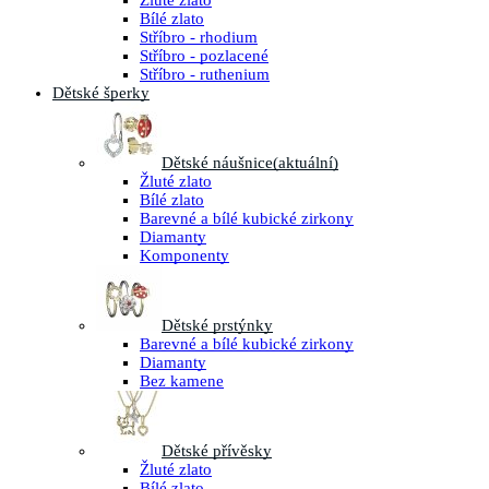
Žluté zlato
Bílé zlato
Stříbro - rhodium
Stříbro - pozlacené
Stříbro - ruthenium
Dětské šperky
Dětské náušnice
(aktuální)
Žluté zlato
Bílé zlato
Barevné a bílé kubické zirkony
Diamanty
Komponenty
Dětské prstýnky
Barevné a bílé kubické zirkony
Diamanty
Bez kamene
Dětské přívěsky
Žluté zlato
Bílé zlato