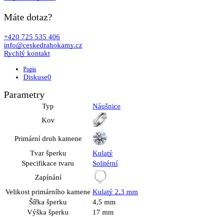
Máte dotaz?
+420 725 535 406
info@ceskedrahokamy.cz
Rychlý kontakt
Popis
Diskuse
0
Parametry
Typ
Náušnice
Kov
Primární druh kamene
Tvar šperku
Kulatý
Specifikace tvaru
Solitérní
Zapínání
Velikost primárního kamene
Kulatý 2,3 mm
Šířka šperku
4,5 mm
Výška šperku
17 mm