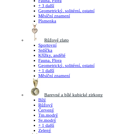
Fauna, Flora
+ 3 další
Geometrický, solitérní, ostatní
Měsíční znamení
Písmenka
Růžové zlato
Sportovní
Srdíčka
Křížky, andělé
Fauna, Flora
Geometrický, solitérní, ostatní
+ 1 další
Měsíční znamení
Barevné a bílé kubické zirkony
Bílý
Růžový
Červený
Tm.modrý
Sv.modrý
+ 1 další
Zelený