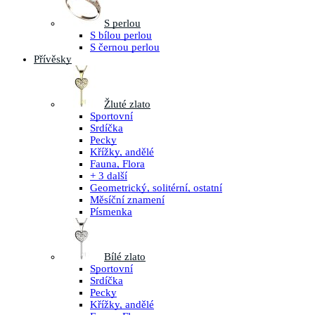
S perlou
S bílou perlou
S černou perlou
Přívěsky
Žluté zlato
Sportovní
Srdíčka
Pecky
Křížky, andělé
Fauna, Flora
+ 3 další
Geometrický, solitérní, ostatní
Měsíční znamení
Písmenka
Bílé zlato
Sportovní
Srdíčka
Pecky
Křížky, andělé