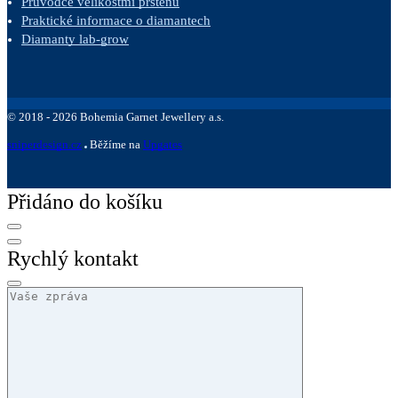
Průvodce velikostmi prstenů
Praktické informace o diamantech
Diamanty lab-grow
©
2018 -
2026
Bohemia Garnet Jewellery a.s.
sniperdesign.cz
Běžíme na
Upgates
Přidáno do košíku
Rychlý kontakt