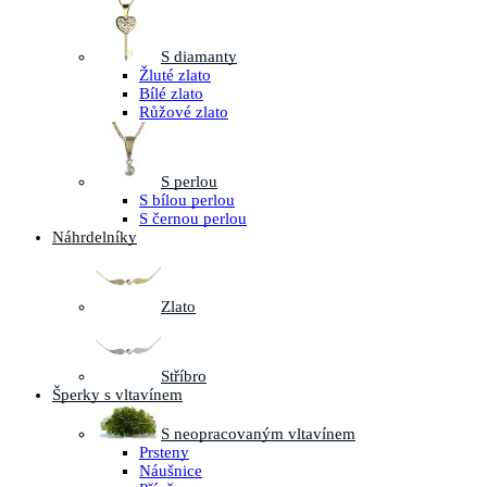
S diamanty
Žluté zlato
Bílé zlato
Růžové zlato
S perlou
S bílou perlou
S černou perlou
Náhrdelníky
Zlato
Stříbro
Šperky s vltavínem
S neopracovaným vltavínem
Prsteny
Náušnice