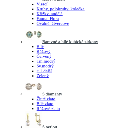
Visací
Kruhy, polokruhy, kolečka
Křížky, andělé
Fauna, Flora
Oválné, čtvercové
Barevné a bílé kubické zirkony
Bílý
Růžový
Červený
Tm.modrý
Sv.modrý
+ 1 další
Zelený
S diamanty
Žluté zlato
Bílé zlato
Růžové zlato
S perlou