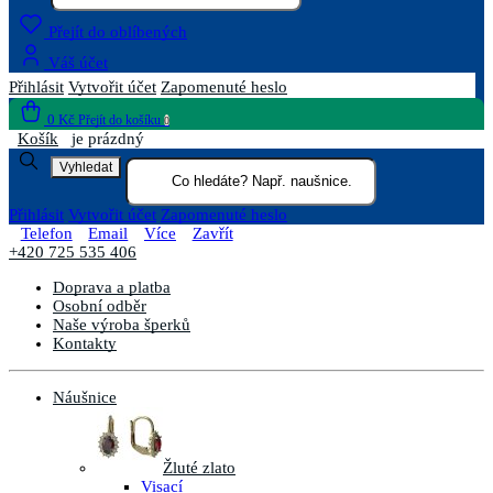
Přejít do oblíbených
Váš účet
Přihlásit
Vytvořit účet
Zapomenuté heslo
0 Kč
Přejít do košíku
0
Košík
je prázdný
Vyhledat
Přihlásit
Vytvořit účet
Zapomenuté heslo
Telefon
Email
Více
Zavřít
+420 725 535 406
Doprava a platba
Osobní odběr
Naše výroba šperků
Kontakty
Náušnice
Žluté zlato
Visací