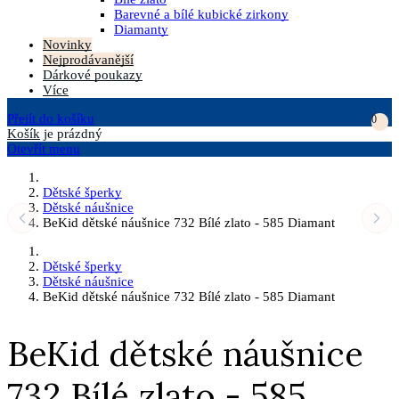
Barevné a bílé kubické zirkony
Diamanty
Novinky
Nejprodávanější
Dárkové poukazy
Více
Přejít do košíku
0
Košík
je prázdný
Otevřít menu
Dětské šperky
Dětské náušnice
BeKid dětské náušnice 732 Bílé zlato - 585 Diamant
Dětské šperky
Dětské náušnice
BeKid dětské náušnice 732 Bílé zlato - 585 Diamant
BeKid dětské náušnice
732 Bílé zlato - 585