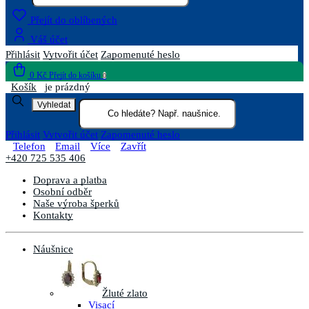
Přejít do oblíbených
Váš účet
Přihlásit
Vytvořit účet
Zapomenuté heslo
0 Kč
Přejít do košíku
0
Košík
je prázdný
Vyhledat
Přihlásit
Vytvořit účet
Zapomenuté heslo
Telefon
Email
Více
Zavřít
+420 725 535 406
Doprava a platba
Osobní odběr
Naše výroba šperků
Kontakty
Náušnice
Žluté zlato
Visací