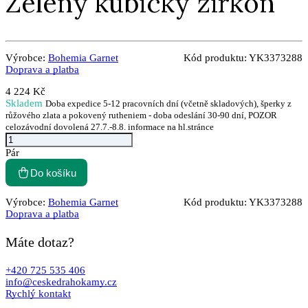
Zelený kubický zirkon
Výrobce:
Bohemia Garnet
Kód produktu:
YK3373288
Doprava a platba
4 224 Kč
Skladem
Doba expedice 5-12 pracovních dní (včetně skladových), šperky z
růžového zlata a pokovený rutheniem - doba odeslání 30-90 dní, POZOR
celozávodní dovolená 27.7.-8.8. informace na hl.stránce
Pár
Do košíku
Výrobce:
Bohemia Garnet
Kód produktu:
YK3373288
Doprava a platba
Máte dotaz?
+420 725 535 406
info@ceskedrahokamy.cz
Rychlý kontakt