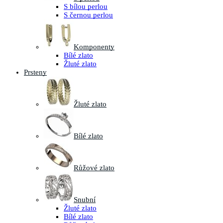
S bílou perlou
S černou perlou
Komponenty
Bílé zlato
Žluté zlato
Prsteny
Žluté zlato
Bílé zlato
Růžové zlato
Snubní
Žluté zlato
Bílé zlato