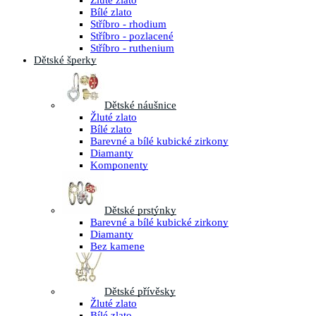
Žluté zlato
Bílé zlato
Stříbro - rhodium
Stříbro - pozlacené
Stříbro - ruthenium
Dětské šperky
Dětské náušnice
Žluté zlato
Bílé zlato
Barevné a bílé kubické zirkony
Diamanty
Komponenty
Dětské prstýnky
Barevné a bílé kubické zirkony
Diamanty
Bez kamene
Dětské přívěsky
Žluté zlato
Bílé zlato