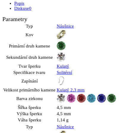
Popis
Diskuse
0
Parametry
Typ
Náušnice
Kov
Primární druh kamene
Sekundární druh kamene
Tvar šperku
Kulatý
Specifikace tvaru
Solitérní
Zapínání
Velikost primárního kamene
Kulatý 2,3 mm
Barva zirkonu
Šířka šperku
4,5 mm
Výška šperku
4,5 mm
Váha šperku
1,14 g
Typ
Náušnice