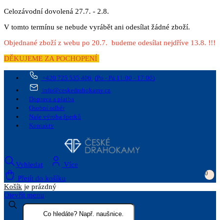
Celozávodní dovolená 27.7. - 2.8.
V tomto termínu se nebude vyrábět ani odesílat žádné zboží.
Objednané zboží z webu po 20.7. budeme odesílat nejdříve 13.8. !!!
DĚKUJEME ZA POCHOPENÍ
+420 725 535 406
(Po - Pá 11:00 - 17:00)
info@ceskedrahokamy.cz
Doprava a platba
Osobní odběr
Naše výroba šperků
Kontakty
Vyhledat
Více
0
Přejít do košíku
Košík
je prázdný
Otevřít menu