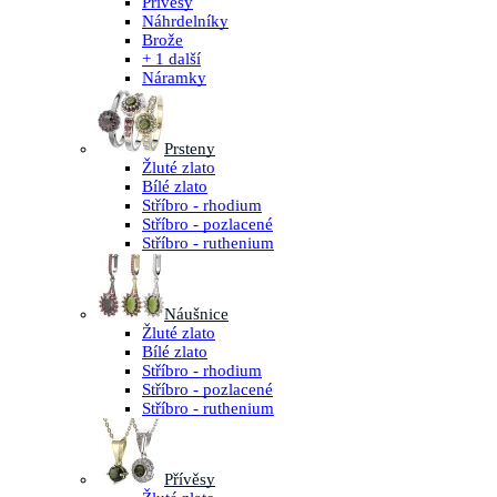
Přívěsy
Náhrdelníky
Brože
+ 1 další
Náramky
Prsteny
Žluté zlato
Bílé zlato
Stříbro - rhodium
Stříbro - pozlacené
Stříbro - ruthenium
Náušnice
Žluté zlato
Bílé zlato
Stříbro - rhodium
Stříbro - pozlacené
Stříbro - ruthenium
Přívěsy