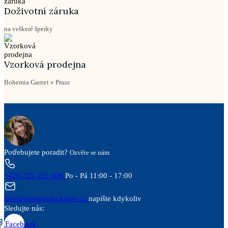
Doživotní záruka
na veškeré šperky
Vzorková prodejna
Bohemia Garnet v Praze
Potřebujete poradit?
Ozvěte se nám
+420 725 535 406
Po - Pá 11:00 - 17:00
info@ceskedrahokamy.cz
napište kdykoliv
Sledujte nás:
Facebook