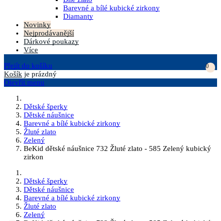
Barevné a bílé kubické zirkony
Diamanty
Novinky
Nejprodávanější
Dárkové poukazy
Více
Přejít do košíku
0
Košík
je prázdný
Otevřít menu
Dětské šperky
Dětské náušnice
Barevné a bílé kubické zirkony
Žluté zlato
Zelený
BeKid dětské náušnice 732 Žluté zlato - 585 Zelený kubický
zirkon
Dětské šperky
Dětské náušnice
Barevné a bílé kubické zirkony
Žluté zlato
Zelený