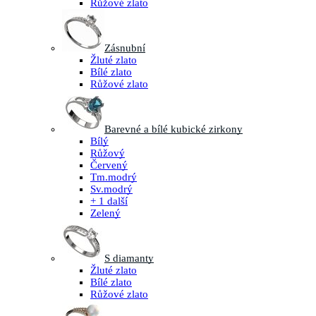
Růžové zlato
Zásnubní
Žluté zlato
Bílé zlato
Růžové zlato
Barevné a bílé kubické zirkony
Bílý
Růžový
Červený
Tm.modrý
Sv.modrý
+ 1 další
Zelený
S diamanty
Žluté zlato
Bílé zlato
Růžové zlato