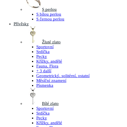
S perlou
S bílou perlou
S černou perlou
Přívěsky
Žluté zlato
Sportovní
Srdíčka
Pecky
Křížky, andělé
Fauna, Flora
+ 3 další
Geometrický, solitérní, ostatní
Měsíční znamení
Písmenka
Bílé zlato
Sportovní
Srdíčka
Pecky
Křížky, andělé