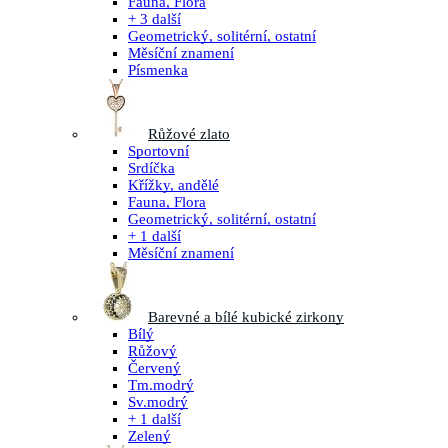
Fauna, Flora
+ 3 další
Geometrický, solitérní, ostatní
Měsíční znamení
Písmenka
Růžové zlato
Sportovní
Srdíčka
Křížky, andělé
Fauna, Flora
Geometrický, solitérní, ostatní
+ 1 další
Měsíční znamení
Barevné a bílé kubické zirkony
Bílý
Růžový
Červený
Tm.modrý
Sv.modrý
+ 1 další
Zelený