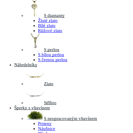
S diamanty
Žluté zlato
Bílé zlato
Růžové zlato
S perlou
S bílou perlou
S černou perlou
Náhrdelníky
Zlato
Stříbro
Šperky s vltavínem
S neopracovaným vltavínem
Prsteny
Náušnice