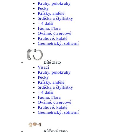
Kruhy, polokruhy
Pecky
Křížky, andělé
Srdíčka a čtyřlístky
+ 4 další
Fauna, Flora
Oválné, čtvercové
Kruhové, kulaté
Geometrický, soliterní
Bílé zlato
Visací
Kruhy, polokruhy
Pecky
Křížky, andělé
Srdíčka a čtyřlístky
+ 4 další
Fauna, Flora
Oválné, čtvercové
Kruhové, kulaté
Geometrický, soliterní
Růžové zlato