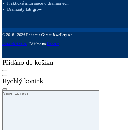
Praktické informace o diamantech
Diamanty lab-grow
©
2018 -
2026
Bohemia Garnet Jewellery a.s.
sniperdesign.cz
Běžíme na
Upgates
Přidáno do košíku
Rychlý kontakt