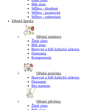
Žluté zlato
Bílé zlato
Stříbro - rhodium
Stříbro - pozlacené
Stříbro - ruthenium
Dětské šperky
Dětské náušnice
Žluté zlato
Bílé zlato
Barevné a bílé kubické zirkony
Diamanty
Komponenty
Dětské prstýnky
Barevné a bílé kubické zirkony
Diamanty
Bez kamene
Dětské přívěsky
Žluté zlato
Bílé zlato