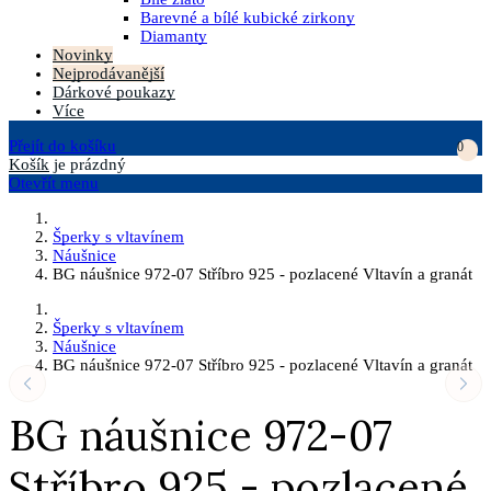
Barevné a bílé kubické zirkony
Diamanty
Novinky
Nejprodávanější
Dárkové poukazy
Více
Přejít do košíku
0
Košík
je prázdný
Otevřít menu
Šperky s vltavínem
Náušnice
BG náušnice 972-07 Stříbro 925 - pozlacené Vltavín a granát
Šperky s vltavínem
Náušnice
BG náušnice 972-07 Stříbro 925 - pozlacené Vltavín a granát
BG náušnice 972-07
Stříbro 925 - pozlacené