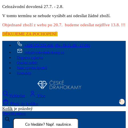
Celozávodní dovolená 27.7. - 2.8.
V tomto termínu se nebude vyrábět ani odesílat žádné zboží.
Objednané zboží z webu po 20.7. budeme odesílat nejdříve 13.8. !!!
DĚKUJEME ZA POCHOPENÍ
+420 725 535 406
(Po - Pá 11:00 - 17:00)
info@ceskedrahokamy.cz
Doprava a platba
Osobní odběr
Naše výroba šperků
Kontakty
Vyhledat
Více
0
Přejít do košíku
Košík
je prázdný
Otevřít menu