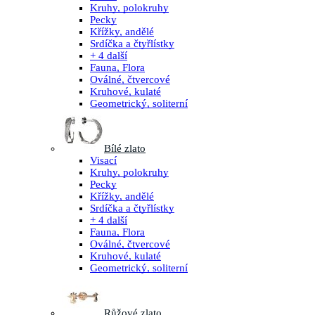
Kruhy, polokruhy
Pecky
Křížky, andělé
Srdíčka a čtyřlístky
+ 4 další
Fauna, Flora
Oválné, čtvercové
Kruhové, kulaté
Geometrický, soliterní
Bílé zlato
Visací
Kruhy, polokruhy
Pecky
Křížky, andělé
Srdíčka a čtyřlístky
+ 4 další
Fauna, Flora
Oválné, čtvercové
Kruhové, kulaté
Geometrický, soliterní
Růžové zlato