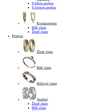
S bílou perlou
S černou perlou
Komponenty
Bílé zlato
Žluté zlato
Prsteny
Žluté zlato
Bílé zlato
Růžové zlato
Snubní
Žluté zlato
Bílé zlato