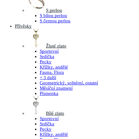
S perlou
S bílou perlou
S černou perlou
Přívěsky
Žluté zlato
Sportovní
Srdíčka
Pecky
Křížky, andělé
Fauna, Flora
+ 3 další
Geometrický, solitérní, ostatní
Měsíční znamení
Písmenka
Bílé zlato
Sportovní
Srdíčka
Pecky
Křížky, andělé