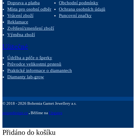
Doprava a platba
Obchodní podmínky
Místa pro osobní odběr
Ochrana osobních údajů
Vrácení zboží
Puncovní značky
Reklamace
Zvětšení/zmenšení zboží
Výměna zboží
Užitečné
Údržba a péče o šperky
Průvodce velikostmi prstenů
Praktické informace o diamantech
Diamanty lab-grow
©
2018 -
2026
Bohemia Garnet Jewellery a.s.
sniperdesign.cz
Běžíme na
Upgates
Přidáno do košíku