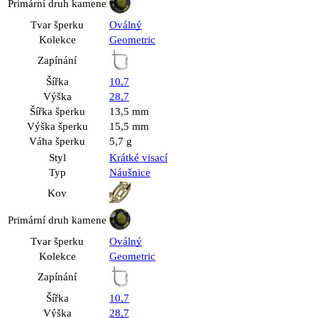
Primární druh kamene
Tvar šperku
Oválný
Kolekce
Geometric
Zapínání
Šířka
10,7
Výška
28,7
Šířka šperku
13,5 mm
Výška šperku
15,5 mm
Váha šperku
5,7 g
Styl
Krátké visací
Typ
Náušnice
Kov
Primární druh kamene
Tvar šperku
Oválný
Kolekce
Geometric
Zapínání
Šířka
10,7
Výška
28,7