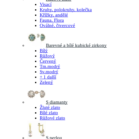
Visací
Kruhy, polokruhy, kolečka
Křížky, andělé
Fauna, Flora
Oválné, čtvercové
Barevné a bílé kubické zirkony
Bílý
Růžový
Červený
Tm.modrý
Sv.modrý
+ 1 další
Zelený
S diamanty
Žluté zlato
Bílé zlato
Růžové zlato
S perlou