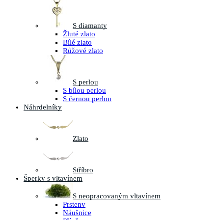
S diamanty
Žluté zlato
Bílé zlato
Růžové zlato
S perlou
S bílou perlou
S černou perlou
Náhrdelníky
Zlato
Stříbro
Šperky s vltavínem
S neopracovaným vltavínem
Prsteny
Náušnice