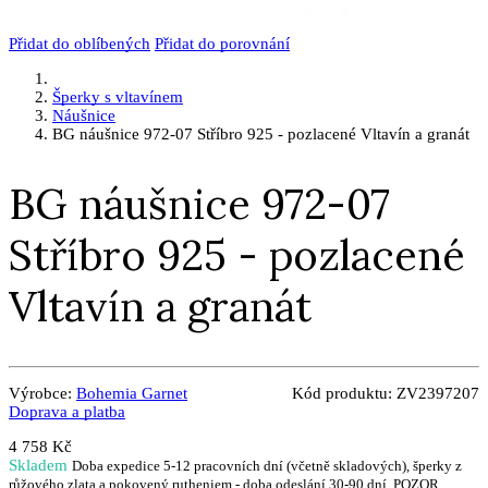
Přidat do oblíbených
Přidat do porovnání
Šperky s vltavínem
Náušnice
BG náušnice 972-07 Stříbro 925 - pozlacené Vltavín a granát
BG náušnice 972-07
Stříbro 925 - pozlacené
Vltavín a granát
Výrobce:
Bohemia Garnet
Kód produktu:
ZV2397207
Doprava a platba
4 758 Kč
Skladem
Doba expedice 5-12 pracovních dní (včetně skladových), šperky z
růžového zlata a pokovený rutheniem - doba odeslání 30-90 dní, POZOR