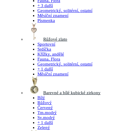
Fauna, Flora
+ 3 další
Geometrický, solitérní, ostatní
Měsíční znamení
Písmenka
Růžové zlato
Sportovní
Srdíčka
Křížky, andělé
Fauna, Flora
Geometrický, solitérní, ostatní
+ 1 další
Měsíční znamení
Barevné a bílé kubické zirkony
Bílý
Růžový
Červený
Tm.modrý
Sv.modrý
+ 1 další
Zelený