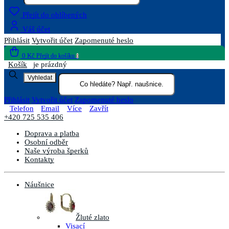
Přejít do oblíbených
Váš účet
Přihlásit
Vytvořit účet
Zapomenuté heslo
0 Kč
Přejít do košíku
0
Košík
je prázdný
Vyhledat
Přihlásit
Vytvořit účet
Zapomenuté heslo
Telefon
Email
Více
Zavřít
+420 725 535 406
Doprava a platba
Osobní odběr
Naše výroba šperků
Kontakty
Náušnice
Žluté zlato
Visací