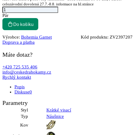
celozávodní dovolená 27.7.-8.8. informace na hl.stránce
Pár
Do košíku
Výrobce:
Bohemia Garnet
Kód produktu:
ZV2397207
Doprava a platba
Máte dotaz?
+420 725 535 406
info@ceskedrahokamy.cz
Rychlý kontakt
Popis
Diskuse
0
Parametry
Styl
Krátké visací
Typ
Náušnice
Kov