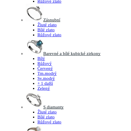
Růžové zlato
Zásnubní
Žluté zlato
Bílé zlato
Růžové zlato
Barevné a bílé kubické zirkony
Bílý
Růžový
Červený
Tm.modrý
Sv.modrý
+ 1 další
Zelený
S diamanty
Žluté zlato
Bílé zlato
Růžové zlato