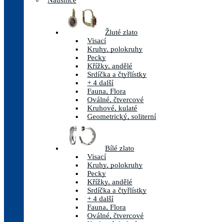
Náušnice
Žluté zlato
Visací
Kruhy, polokruhy
Pecky
Křížky, andělé
Srdíčka a čtyřlístky
+ 4 další
Fauna, Flora
Oválné, čtvercové
Kruhové, kulaté
Geometrický, soliterní
Bílé zlato
Visací
Kruhy, polokruhy
Pecky
Křížky, andělé
Srdíčka a čtyřlístky
+ 4 další
Fauna, Flora
Oválné, čtvercové