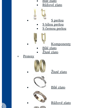
Bílé zlato
Růžové zlato
S perlou
S bílou perlou
S černou perlou
Komponenty
Bílé zlato
Žluté zlato
Prsteny
Žluté zlato
Bílé zlato
Růžové zlato