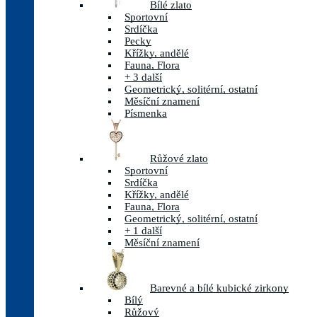
Bílé zlato
Sportovní
Srdíčka
Pecky
Křížky, andělé
Fauna, Flora
+ 3 další
Geometrický, solitérní, ostatní
Měsíční znamení
Písmenka
Růžové zlato
Sportovní
Srdíčka
Křížky, andělé
Fauna, Flora
Geometrický, solitérní, ostatní
+ 1 další
Měsíční znamení
Barevné a bílé kubické zirkony
Bílý
Růžový