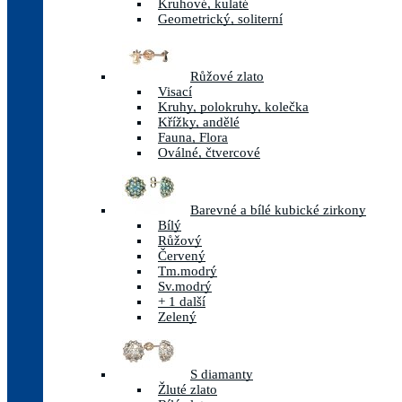
Kruhové, kulaté
Geometrický, soliterní
Růžové zlato
Visací
Kruhy, polokruhy, kolečka
Křížky, andělé
Fauna, Flora
Oválné, čtvercové
Barevné a bílé kubické zirkony
Bílý
Růžový
Červený
Tm.modrý
Sv.modrý
+ 1 další
Zelený
S diamanty
Žluté zlato