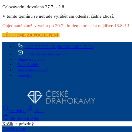
Celozávodní dovolená 27.7. - 2.8.
V tomto termínu se nebude vyrábět ani odesílat žádné zboží.
Objednané zboží z webu po 20.7. budeme odesílat nejdříve 13.8. !!!
DĚKUJEME ZA POCHOPENÍ
+420 725 535 406
(Po - Pá 11:00 - 17:00)
info@ceskedrahokamy.cz
Doprava a platba
Osobní odběr
Naše výroba šperků
Kontakty
Vyhledat
Více
Přejít do košíku
Košík
je prázdný
Otevřít menu