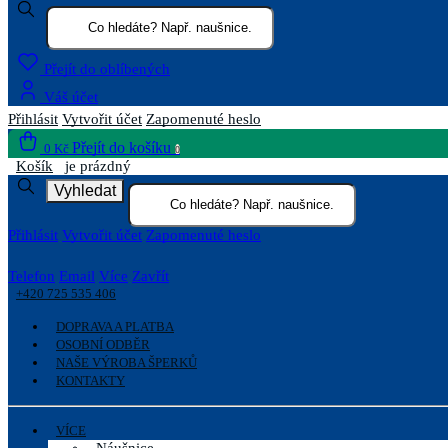
Přejít do oblíbených
Váš účet
Přihlásit
Vytvořit účet
Zapomenuté heslo
Přejít do košíku
0 Kč
0
Košík
je prázdný
Vyhledat
Přihlásit
Vytvořit účet
Zapomenuté heslo
Telefon
Email
Více
Zavřít
+420 725 535 406
DOPRAVA A PLATBA
OSOBNÍ ODBĚR
NAŠE VÝROBA ŠPERKŮ
KONTAKTY
VÍCE