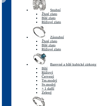
Snubní
Žluté zlato
Bílé zlato
Růžové zlato
Zásnubní
Žluté zlato
Bílé zlato
Růžové zlato
Barevné a bílé kubické zirkony
Bílý
Růžový
Červený
Tm.modrý
Sv.modrý
+ 1 další
Zelený