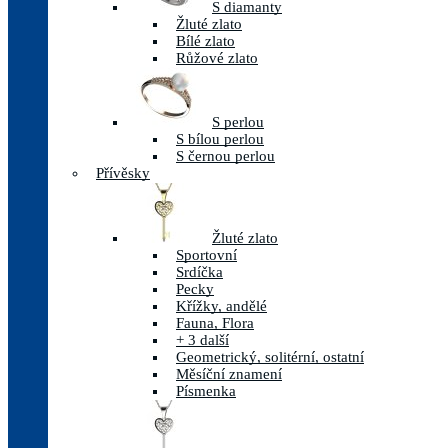
S diamanty
Žluté zlato
Bílé zlato
Růžové zlato
S perlou
S bílou perlou
S černou perlou
Přívěsky
Žluté zlato
Sportovní
Srdíčka
Pecky
Křížky, andělé
Fauna, Flora
+ 3 další
Geometrický, solitérní, ostatní
Měsíční znamení
Písmenka