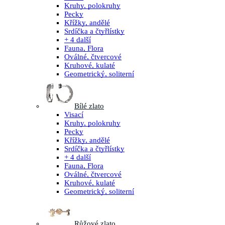
Kruhy, polokruhy
Pecky
Křížky, andělé
Srdíčka a čtyřlístky
+ 4 další
Fauna, Flora
Oválné, čtvercové
Kruhové, kulaté
Geometrický, soliterní
Bílé zlato
Visací
Kruhy, polokruhy
Pecky
Křížky, andělé
Srdíčka a čtyřlístky
+ 4 další
Fauna, Flora
Oválné, čtvercové
Kruhové, kulaté
Geometrický, soliterní
Růžové zlato