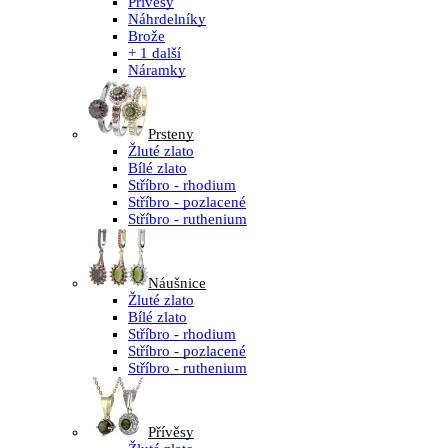
Přívěsy
Náhrdelníky
Brože
+ 1 další
Náramky
Prsteny
Žluté zlato
Bílé zlato
Stříbro - rhodium
Stříbro - pozlacené
Stříbro - ruthenium
Náušnice
Žluté zlato
Bílé zlato
Stříbro - rhodium
Stříbro - pozlacené
Stříbro - ruthenium
Přívěsy