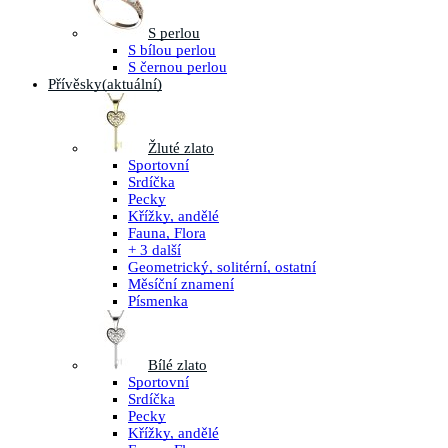
S perlou
S bílou perlou
S černou perlou
Přívěsky
(aktuální)
Žluté zlato
Sportovní
Srdíčka
Pecky
Křížky, andělé
Fauna, Flora
+ 3 další
Geometrický, solitérní, ostatní
Měsíční znamení
Písmenka
Bílé zlato
Sportovní
Srdíčka
Pecky
Křížky, andělé