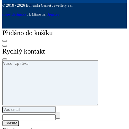
©
2018 -
2026
Bohemia Garnet Jewellery a.s.
sniperdesign.cz
Běžíme na
Upgates
Přidáno do košíku
Rychlý kontakt
Odeslat