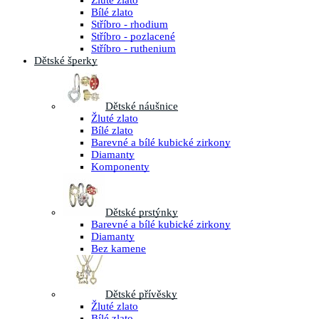
Žluté zlato
Bílé zlato
Stříbro - rhodium
Stříbro - pozlacené
Stříbro - ruthenium
Dětské šperky
Dětské náušnice
Žluté zlato
Bílé zlato
Barevné a bílé kubické zirkony
Diamanty
Komponenty
Dětské prstýnky
Barevné a bílé kubické zirkony
Diamanty
Bez kamene
Dětské přívěsky
Žluté zlato
Bílé zlato