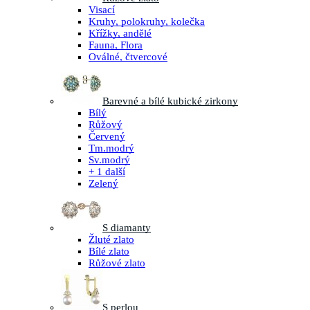
Visací
Kruhy, polokruhy, kolečka
Křížky, andělé
Fauna, Flora
Oválné, čtvercové
Barevné a bílé kubické zirkony
Bílý
Růžový
Červený
Tm.modrý
Sv.modrý
+ 1 další
Zelený
S diamanty
Žluté zlato
Bílé zlato
Růžové zlato
S perlou