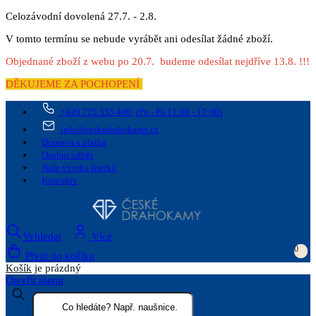
Celozávodní dovolená 27.7. - 2.8.
V tomto termínu se nebude vyrábět ani odesílat žádné zboží.
Objednané zboží z webu po 20.7. budeme odesílat nejdříve 13.8. !!!
DĚKUJEME ZA POCHOPENÍ
+420 725 535 406
(Po - Pá 11:00 - 17:00)
info@ceskedrahokamy.cz
Doprava a platba
Osobní odběr
Naše výroba šperků
Kontakty
Vyhledat
Více
0
Přejít do košíku
Košík
je prázdný
Otevřít menu