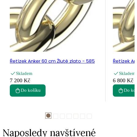
Řetízek Anker 60 cm Žluté zlato - 585
Řetízek An
Skladem
Skladem
7 200 Kč
6 800 Kč
Do košíku
Do ko
Naposledy navštívené