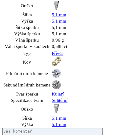
Ouško
Šířka
5,1 mm
Výška
5,1 mm
Šířka šperku
5,1 mm
Výška šperku
5,1 mm
Váha šperku
0,96 g
Váha šperku v karátech
0,588 ct
Typ
Přívěs
Kov
Primární druh kamene
Sekundární druh kamene
Tvar šperku
Kulatý
Specifikace tvaru
Solitérní
Ouško
Šířka
5,1 mm
Výška
5,1 mm