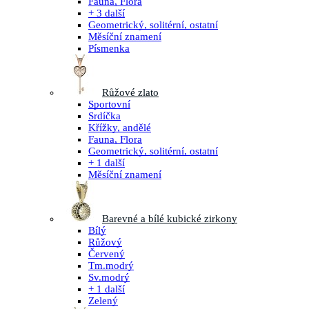
Fauna, Flora
+ 3 další
Geometrický, solitérní, ostatní
Měsíční znamení
Písmenka
Růžové zlato
Sportovní
Srdíčka
Křížky, andělé
Fauna, Flora
Geometrický, solitérní, ostatní
+ 1 další
Měsíční znamení
Barevné a bílé kubické zirkony
Bílý
Růžový
Červený
Tm.modrý
Sv.modrý
+ 1 další
Zelený