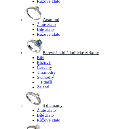
Růžové zlato
Zásnubní
Žluté zlato
Bílé zlato
Růžové zlato
Barevné a bílé kubické zirkony
Bílý
Růžový
Červený
Tm.modrý
Sv.modrý
+ 1 další
Zelený
S diamanty
Žluté zlato
Bílé zlato
Růžové zlato