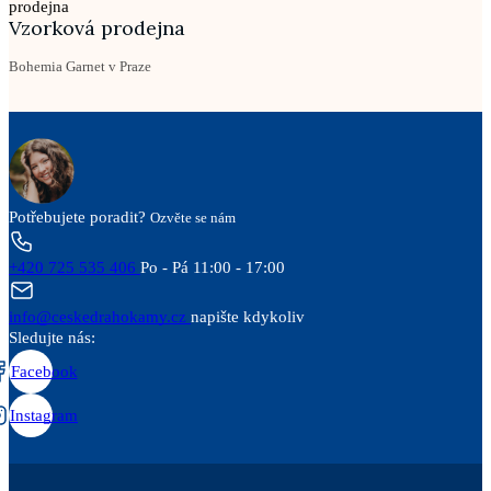
Vzorková prodejna
Bohemia Garnet v Praze
Potřebujete poradit?
Ozvěte se nám
+420 725 535 406
Po - Pá 11:00 - 17:00
info@ceskedrahokamy.cz
napište kdykoliv
Sledujte nás:
Facebook
Instagram