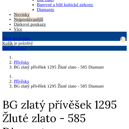
Barevné a bílé kubické zirkony
Diamanty
Novinky
Nejprodávanější
Dárkové poukazy
Více
Přejít do košíku
0
Košík
je prázdný
Otevřít menu
Přívěsky
BG zlatý přívěšek 1295 Žluté zlato - 585 Diamant
Přívěsky
BG zlatý přívěšek 1295 Žluté zlato - 585 Diamant
BG zlatý přívěšek 1295
Žluté zlato - 585