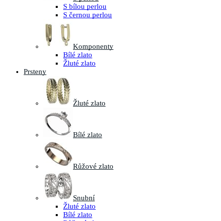
S bílou perlou
S černou perlou
Komponenty
Bílé zlato
Žluté zlato
Prsteny
Žluté zlato
Bílé zlato
Růžové zlato
Snubní
Žluté zlato
Bílé zlato