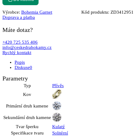
Výrobce:
Bohemia Garnet
Kód produktu:
ZD3412951
Doprava a platba
Máte dotaz?
+420 725 535 406
info@ceskedrahokamy.cz
Rychlý kontakt
Popis
Diskuse
0
Parametry
Typ
Přívěs
Kov
Primární druh kamene
Sekundární druh kamene
Tvar šperku
Kulatý
Specifikace tvaru
Solitérní