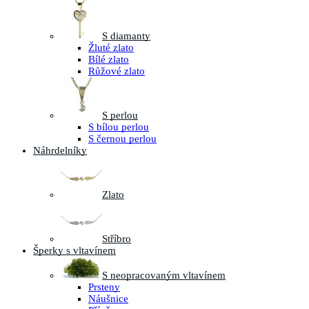
S diamanty
Žluté zlato
Bílé zlato
Růžové zlato
S perlou
S bílou perlou
S černou perlou
Náhrdelníky
Zlato
Stříbro
Šperky s vltavínem
S neopracovaným vltavínem
Prsteny
Náušnice