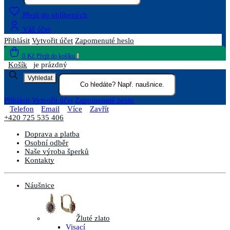
Přejít do oblíbených
Váš účet
Přihlásit
Vytvořit účet
Zapomenuté heslo
0 Kč
Přejít do košíku
0
Košík
je prázdný
Vyhledat
Přihlásit
Vytvořit účet
Zapomenuté heslo
Telefon
Email
Více
Zavřít
+420 725 535 406
Doprava a platba
Osobní odběr
Naše výroba šperků
Kontakty
Náušnice
Žluté zlato
Visací