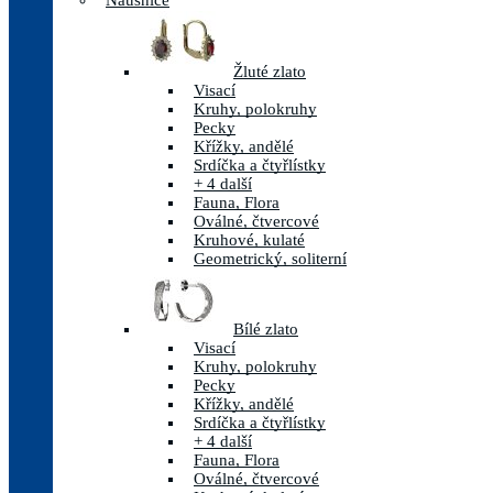
Náušnice
Žluté zlato
Visací
Kruhy, polokruhy
Pecky
Křížky, andělé
Srdíčka a čtyřlístky
+ 4 další
Fauna, Flora
Oválné, čtvercové
Kruhové, kulaté
Geometrický, soliterní
Bílé zlato
Visací
Kruhy, polokruhy
Pecky
Křížky, andělé
Srdíčka a čtyřlístky
+ 4 další
Fauna, Flora
Oválné, čtvercové