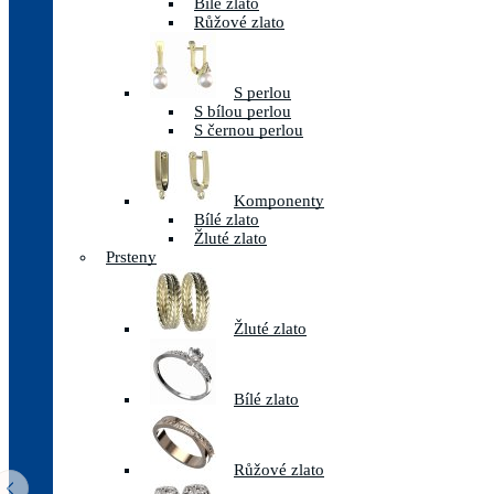
Bílé zlato
Růžové zlato
S perlou
S bílou perlou
S černou perlou
Komponenty
Bílé zlato
Žluté zlato
Prsteny
Žluté zlato
Bílé zlato
Růžové zlato