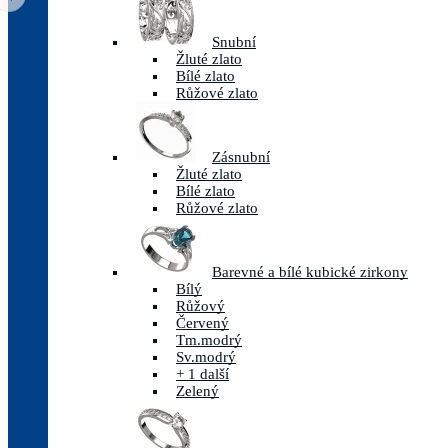
Snubní
Žluté zlato
Bílé zlato
Růžové zlato
Zásnubní
Žluté zlato
Bílé zlato
Růžové zlato
Barevné a bílé kubické zirkony
Bílý
Růžový
Červený
Tm.modrý
Sv.modrý
+ 1 další
Zelený