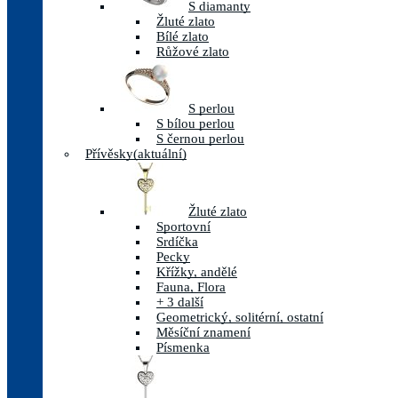
S diamanty
Žluté zlato
Bílé zlato
Růžové zlato
S perlou
S bílou perlou
S černou perlou
Přívěsky
(aktuální)
Žluté zlato
Sportovní
Srdíčka
Pecky
Křížky, andělé
Fauna, Flora
+ 3 další
Geometrický, solitérní, ostatní
Měsíční znamení
Písmenka