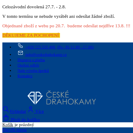
Celozávodní dovolená 27.7. - 2.8.
V tomto termínu se nebude vyrábět ani odesílat žádné zboží.
Objednané zboží z webu po 20.7. budeme odesílat nejdříve 13.8. !!!
DĚKUJEME ZA POCHOPENÍ
+420 725 535 406
(Po - Pá 11:00 - 17:00)
info@ceskedrahokamy.cz
Doprava a platba
Osobní odběr
Naše výroba šperků
Kontakty
Vyhledat
Více
Přejít do košíku
Košík
je prázdný
Otevřít menu