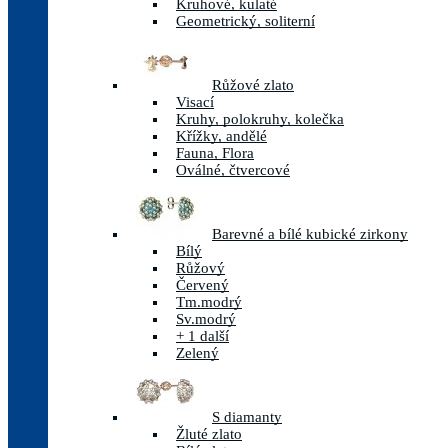
Kruhové, kulaté
Geometrický, soliterní
Růžové zlato
Visací
Kruhy, polokruhy, kolečka
Křížky, andělé
Fauna, Flora
Oválné, čtvercové
Barevné a bílé kubické zirkony
Bílý
Růžový
Červený
Tm.modrý
Sv.modrý
+ 1 další
Zelený
S diamanty
Žluté zlato