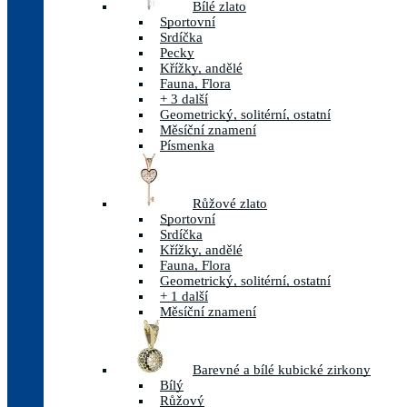
Bílé zlato
Sportovní
Srdíčka
Pecky
Křížky, andělé
Fauna, Flora
+ 3 další
Geometrický, solitérní, ostatní
Měsíční znamení
Písmenka
Růžové zlato
Sportovní
Srdíčka
Křížky, andělé
Fauna, Flora
Geometrický, solitérní, ostatní
+ 1 další
Měsíční znamení
Barevné a bílé kubické zirkony
Bílý
Růžový