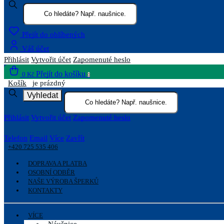
Přejít do oblíbených
Váš účet
Přihlásit
Vytvořit účet
Zapomenuté heslo
Přejít do košíku
0 Kč
0
Košík
je prázdný
Vyhledat
Přihlásit
Vytvořit účet
Zapomenuté heslo
Telefon
Email
Více
Zavřít
+420 725 535 406
DOPRAVA A PLATBA
OSOBNÍ ODBĚR
NAŠE VÝROBA ŠPERKŮ
KONTAKTY
VÍCE