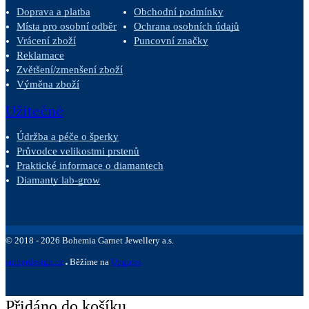
Doprava a platba
Obchodní podmínky
Místa pro osobní odběr
Ochrana osobních údajů
Vrácení zboží
Puncovní značky
Reklamace
Zvětšení/zmenšení zboží
Výměna zboží
Užitečné
Údržba a péče o šperky
Průvodce velikostmi prstenů
Praktické informace o diamantech
Diamanty lab-grow
©
2018 -
2026
Bohemia Garnet Jewellery a.s.
sniperdesign.cz
Běžíme na
Upgates
Přidáno do košíku