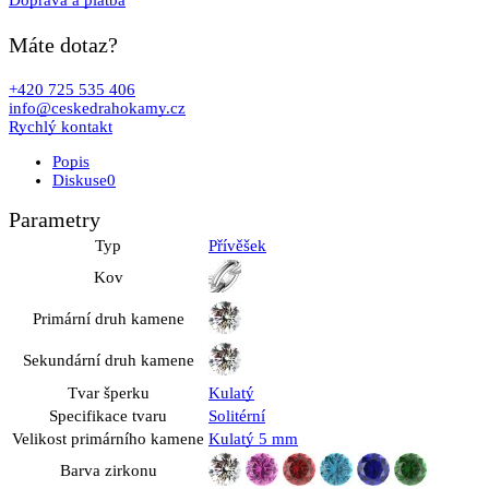
Doprava a platba
Máte dotaz?
+420 725 535 406
info@ceskedrahokamy.cz
Rychlý kontakt
Popis
Diskuse
0
Parametry
Typ
Přívěšek
Kov
Primární druh kamene
Sekundární druh kamene
Tvar šperku
Kulatý
Specifikace tvaru
Solitérní
Velikost primárního kamene
Kulatý 5 mm
Barva zirkonu