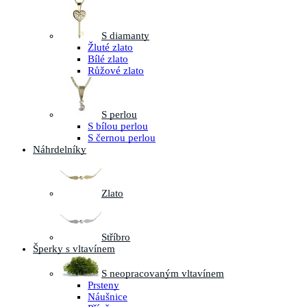
S diamanty
Žluté zlato
Bílé zlato
Růžové zlato
S perlou
S bílou perlou
S černou perlou
Náhrdelníky
Zlato
Stříbro
Šperky s vltavínem
S neopracovaným vltavínem
Prsteny
Náušnice