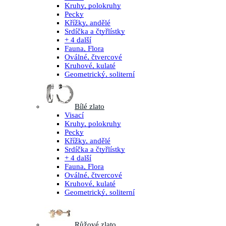
Kruhy, polokruhy
Pecky
Křížky, andělé
Srdíčka a čtyřlístky
+ 4 další
Fauna, Flora
Oválné, čtvercové
Kruhové, kulaté
Geometrický, soliterní
Bílé zlato
Visací
Kruhy, polokruhy
Pecky
Křížky, andělé
Srdíčka a čtyřlístky
+ 4 další
Fauna, Flora
Oválné, čtvercové
Kruhové, kulaté
Geometrický, soliterní
Růžové zlato