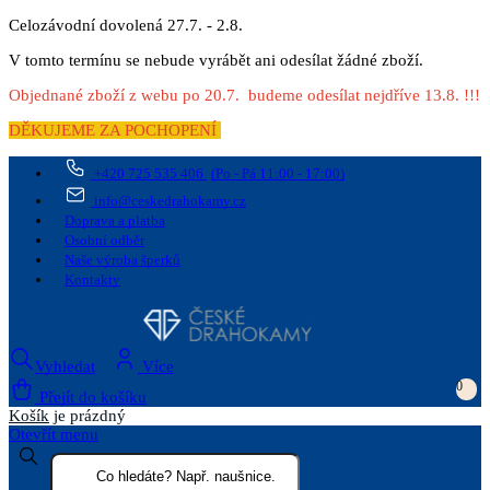
Celozávodní dovolená 27.7. - 2.8.
V tomto termínu se nebude vyrábět ani odesílat žádné zboží.
Objednané zboží z webu po 20.7. budeme odesílat nejdříve 13.8. !!!
DĚKUJEME ZA POCHOPENÍ
+420 725 535 406
(Po - Pá 11:00 - 17:00)
info@ceskedrahokamy.cz
Doprava a platba
Osobní odběr
Naše výroba šperků
Kontakty
Vyhledat
Více
0
Přejít do košíku
Košík
je prázdný
Otevřít menu