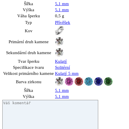
Šířka
5,1 mm
Výška
5,1 mm
Váha šperku
0,5 g
Typ
Přívěšek
Kov
Primární druh kamene
Sekundární druh kamene
Tvar šperku
Kulatý
Specifikace tvaru
Solitérní
Velikost primárního kamene
Kulatý 5 mm
Barva zirkonu
Šířka
5,1 mm
Výška
5,1 mm