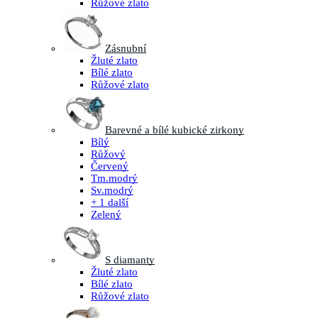
Růžové zlato
Zásnubní
Žluté zlato
Bílé zlato
Růžové zlato
Barevné a bílé kubické zirkony
Bílý
Růžový
Červený
Tm.modrý
Sv.modrý
+ 1 další
Zelený
S diamanty
Žluté zlato
Bílé zlato
Růžové zlato