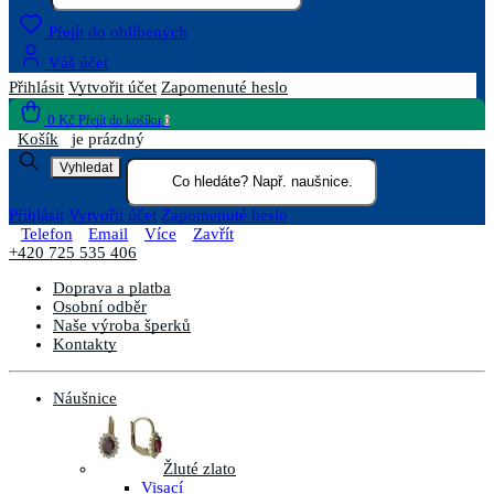
Přejít do oblíbených
Váš účet
Přihlásit
Vytvořit účet
Zapomenuté heslo
0 Kč
Přejít do košíku
0
Košík
je prázdný
Vyhledat
Přihlásit
Vytvořit účet
Zapomenuté heslo
Telefon
Email
Více
Zavřít
+420 725 535 406
Doprava a platba
Osobní odběr
Naše výroba šperků
Kontakty
Náušnice
Žluté zlato
Visací