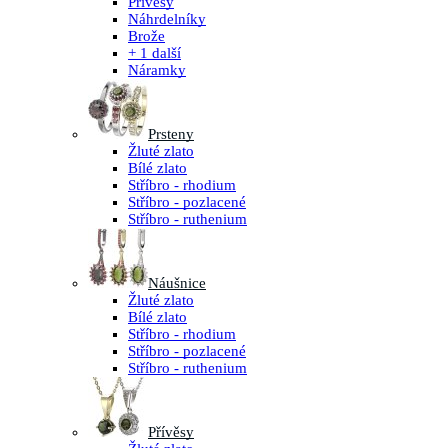
Přívěsy
Náhrdelníky
Brože
+ 1 další
Náramky
Prsteny
Žluté zlato
Bílé zlato
Stříbro - rhodium
Stříbro - pozlacené
Stříbro - ruthenium
Náušnice
Žluté zlato
Bílé zlato
Stříbro - rhodium
Stříbro - pozlacené
Stříbro - ruthenium
Přívěsy