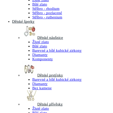
Žluté zlato
Bílé zlato
Stříbro - rhodium
Stříbro - pozlacené
Stříbro - ruthenium
Dětské šperky
Dětské náušnice
Žluté zlato
Bílé zlato
Barevné a bílé kubické zirkony
Diamanty
Komponenty
Dětské prstýnky
Barevné a bílé kubické zirkony
Diamanty
Bez kamene
Dětské přívěsky
Žluté zlato
Bílé zlato