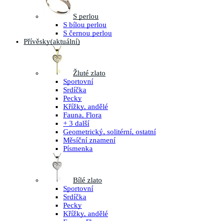
S perlou
S bílou perlou
S černou perlou
Přívěsky
(aktuální)
Žluté zlato
Sportovní
Srdíčka
Pecky
Křížky, andělé
Fauna, Flora
+ 3 další
Geometrický, solitérní, ostatní
Měsíční znamení
Písmenka
Bílé zlato
Sportovní
Srdíčka
Pecky
Křížky, andělé