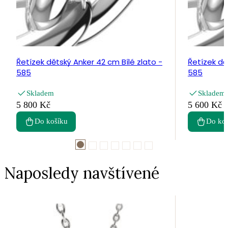
Řetízek dětský Anker 42 cm Bílé zlato -
Řetízek dě
585
585
Skladem
Skladem
5 800 Kč
5 600 Kč
Do košíku
Do ko
Naposledy navštívené