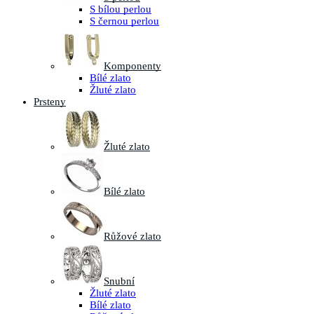
S bílou perlou
S černou perlou
Komponenty
Bílé zlato
Žluté zlato
Prsteny
Žluté zlato
Bílé zlato
Růžové zlato
Snubní
Žluté zlato
Bílé zlato