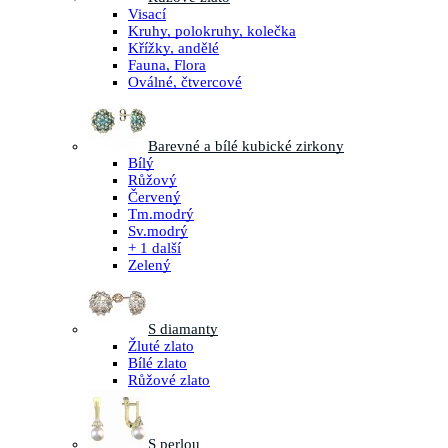
Visací
Kruhy, polokruhy, kolečka
Křížky, andělé
Fauna, Flora
Oválné, čtvercové
Barevné a bílé kubické zirkony
Bílý
Růžový
Červený
Tm.modrý
Sv.modrý
+ 1 další
Zelený
S diamanty
Žluté zlato
Bílé zlato
Růžové zlato
S perlou