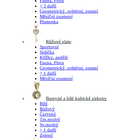
Fauna, Flora
+ 3 další
Geometrický, solitérní, ostatní
Měsíční znamení
Písmenka
Růžové zlato
Sportovní
Srdíčka
Křížky, andělé
Fauna, Flora
Geometrický, solitérní, ostatní
+ 1 další
Měsíční znamení
Barevné a bílé kubické zirkony
Bílý
Růžový
Červený
Tm.modrý
Sv.modrý
+ 1 další
Zelený