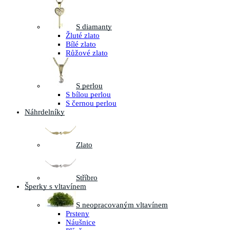
S diamanty
Žluté zlato
Bílé zlato
Růžové zlato
S perlou
S bílou perlou
S černou perlou
Náhrdelníky
Zlato
Stříbro
Šperky s vltavínem
S neopracovaným vltavínem
Prsteny
Náušnice