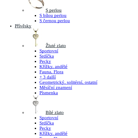
S perlou
S bílou perlou
S černou perlou
Přívěsky
Žluté zlato
Sportovní
Srdíčka
Pecky
Křížky, andělé
Fauna, Flora
+ 3 další
Geometrický, solitérní, ostatní
Měsíční znamení
Písmenka
Bílé zlato
Sportovní
Srdíčka
Pecky
Křížky, andělé