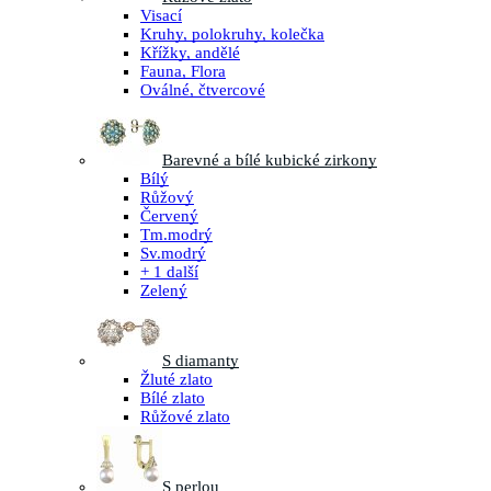
Visací
Kruhy, polokruhy, kolečka
Křížky, andělé
Fauna, Flora
Oválné, čtvercové
Barevné a bílé kubické zirkony
Bílý
Růžový
Červený
Tm.modrý
Sv.modrý
+ 1 další
Zelený
S diamanty
Žluté zlato
Bílé zlato
Růžové zlato
S perlou