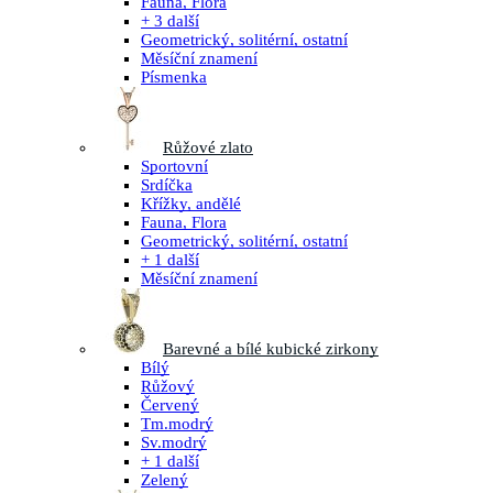
Fauna, Flora
+ 3 další
Geometrický, solitérní, ostatní
Měsíční znamení
Písmenka
Růžové zlato
Sportovní
Srdíčka
Křížky, andělé
Fauna, Flora
Geometrický, solitérní, ostatní
+ 1 další
Měsíční znamení
Barevné a bílé kubické zirkony
Bílý
Růžový
Červený
Tm.modrý
Sv.modrý
+ 1 další
Zelený