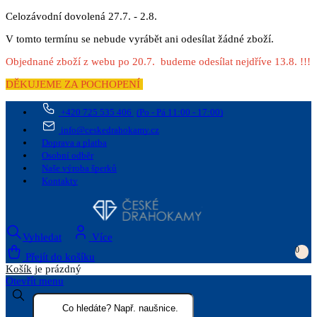
Celozávodní dovolená 27.7. - 2.8.
V tomto termínu se nebude vyrábět ani odesílat žádné zboží.
Objednané zboží z webu po 20.7. budeme odesílat nejdříve 13.8. !!!
DĚKUJEME ZA POCHOPENÍ
+420 725 535 406
(Po - Pá 11:00 - 17:00)
info@ceskedrahokamy.cz
Doprava a platba
Osobní odběr
Naše výroba šperků
Kontakty
Vyhledat
Více
0
Přejít do košíku
Košík
je prázdný
Otevřít menu