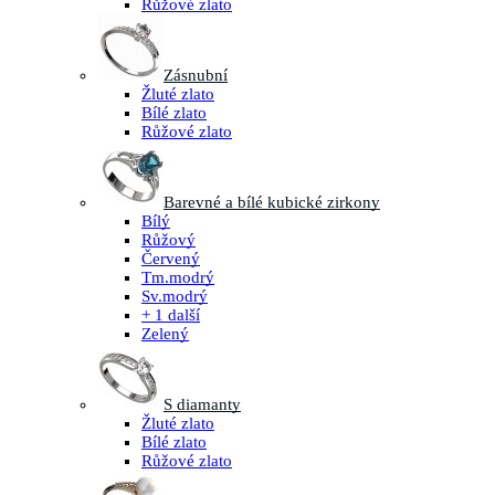
Růžové zlato
Zásnubní
Žluté zlato
Bílé zlato
Růžové zlato
Barevné a bílé kubické zirkony
Bílý
Růžový
Červený
Tm.modrý
Sv.modrý
+ 1 další
Zelený
S diamanty
Žluté zlato
Bílé zlato
Růžové zlato