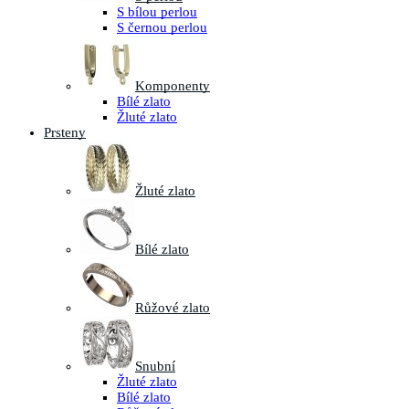
S bílou perlou
S černou perlou
Komponenty
Bílé zlato
Žluté zlato
Prsteny
Žluté zlato
Bílé zlato
Růžové zlato
Snubní
Žluté zlato
Bílé zlato