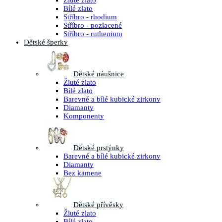
Žluté zlato
Bílé zlato
Stříbro - rhodium
Stříbro - pozlacené
Stříbro - ruthenium
Dětské šperky
Dětské náušnice
Žluté zlato
Bílé zlato
Barevné a bílé kubické zirkony
Diamanty
Komponenty
Dětské prstýnky
Barevné a bílé kubické zirkony
Diamanty
Bez kamene
Dětské přívěsky
Žluté zlato
Bílé zlato