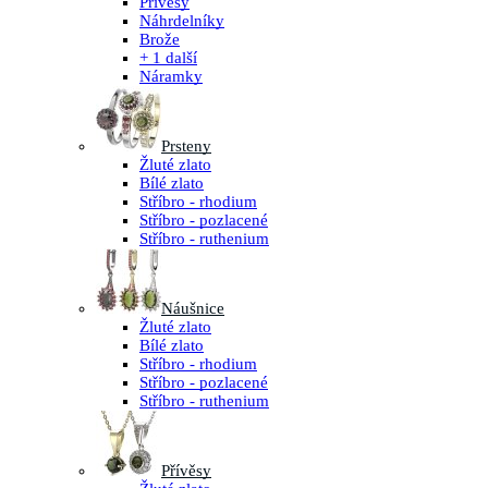
Přívěsy
Náhrdelníky
Brože
+ 1 další
Náramky
Prsteny
Žluté zlato
Bílé zlato
Stříbro - rhodium
Stříbro - pozlacené
Stříbro - ruthenium
Náušnice
Žluté zlato
Bílé zlato
Stříbro - rhodium
Stříbro - pozlacené
Stříbro - ruthenium
Přívěsy