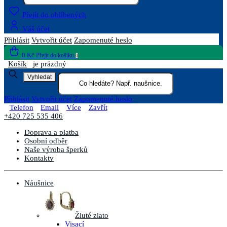
Přejít do oblíbených
Váš účet
Přihlásit
Vytvořit účet
Zapomenuté heslo
0 Kč
Přejít do košíku
0
Košík
je prázdný
Vyhledat
Přihlásit
Vytvořit účet
Zapomenuté heslo
Telefon
Email
Více
Zavřít
+420 725 535 406
Doprava a platba
Osobní odběr
Naše výroba šperků
Kontakty
Náušnice
Žluté zlato
Visací