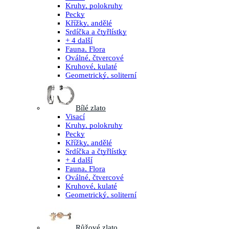
Kruhy, polokruhy
Pecky
Křížky, andělé
Srdíčka a čtyřlístky
+ 4 další
Fauna, Flora
Oválné, čtvercové
Kruhové, kulaté
Geometrický, soliterní
Bílé zlato
Visací
Kruhy, polokruhy
Pecky
Křížky, andělé
Srdíčka a čtyřlístky
+ 4 další
Fauna, Flora
Oválné, čtvercové
Kruhové, kulaté
Geometrický, soliterní
Růžové zlato