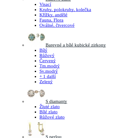
Visací
Kruhy, polokruhy, kolečka
Křížky, andělé
Fauna, Flora
Oválné, čtvercové
Barevné a bílé kubické zirkony
Bílý
Růžový
Červený
Tm.modrý
Sv.modrý
+ 1 další
Zelený
S diamanty
Žluté zlato
Bílé zlato
Růžové zlato
S perlou