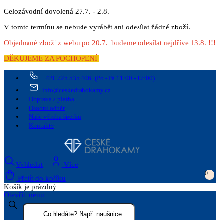
Celozávodní dovolená 27.7. - 2.8.
V tomto termínu se nebude vyrábět ani odesílat žádné zboží.
Objednané zboží z webu po 20.7. budeme odesílat nejdříve 13.8. !!!
DĚKUJEME ZA POCHOPENÍ
+420 725 535 406
(Po - Pá 11:00 - 17:00)
info@ceskedrahokamy.cz
Doprava a platba
Osobní odběr
Naše výroba šperků
Kontakty
Vyhledat
Více
0
Přejít do košíku
Košík
je prázdný
Otevřít menu