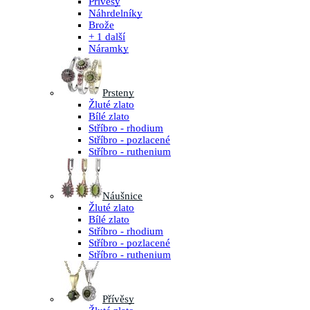
Přívěsy
Náhrdelníky
Brože
+ 1 další
Náramky
Prsteny
Žluté zlato
Bílé zlato
Stříbro - rhodium
Stříbro - pozlacené
Stříbro - ruthenium
Náušnice
Žluté zlato
Bílé zlato
Stříbro - rhodium
Stříbro - pozlacené
Stříbro - ruthenium
Přívěsy