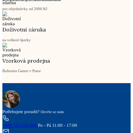
pro objednávky od 2000 Kč
Doživotní záruka
na veškeré šperky
Vzorková prodejna
Bohemia Garnet v Praze
Potřebujete poradit?
Ozvěte se nám
+420 725 535 406
Po - Pá 11:00 - 17:00