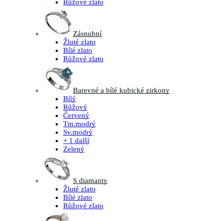
Růžové zlato
Zásnubní
Žluté zlato
Bílé zlato
Růžové zlato
Barevné a bílé kubické zirkony
Bílý
Růžový
Červený
Tm.modrý
Sv.modrý
+ 1 další
Zelený
S diamanty
Žluté zlato
Bílé zlato
Růžové zlato