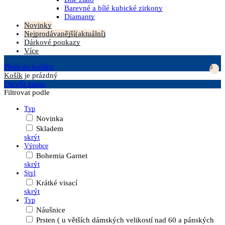
Barevné a bílé kubické zirkony
Diamanty
Novinky
Nejprodávanější
(aktuální)
Dárkové poukazy
Více
Přejít do košíku
0
Košík
je prázdný
Otevřít menu
Filtrovat podle
Typ
Novinka
Skladem
skrýt
Výrobce
Bohemia Garnet
skrýt
Styl
Krátké visací
skrýt
Typ
Náušnice
Prsten ( u větších dámských velikostí nad 60 a pánských