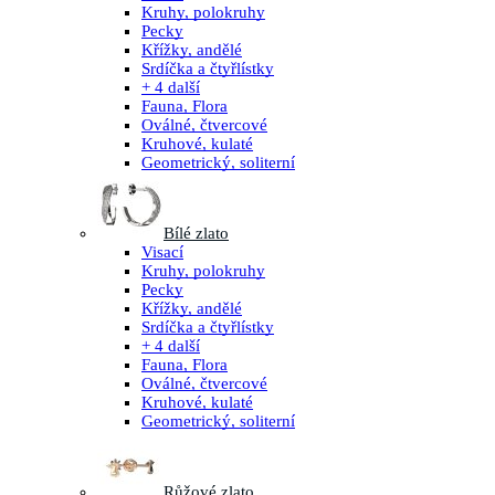
Kruhy, polokruhy
Pecky
Křížky, andělé
Srdíčka a čtyřlístky
+ 4 další
Fauna, Flora
Oválné, čtvercové
Kruhové, kulaté
Geometrický, soliterní
Bílé zlato
Visací
Kruhy, polokruhy
Pecky
Křížky, andělé
Srdíčka a čtyřlístky
+ 4 další
Fauna, Flora
Oválné, čtvercové
Kruhové, kulaté
Geometrický, soliterní
Růžové zlato