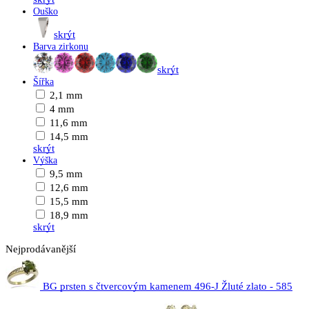
Ouško
skrýt
Barva zirkonu
skrýt
Šířka
2,1 mm
4 mm
11,6 mm
14,5 mm
skrýt
Výška
9,5 mm
12,6 mm
15,5 mm
18,9 mm
skrýt
Nejprodávanější
BG prsten s čtvercovým kamenem 496-J Žluté zlato - 585