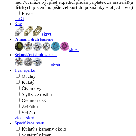
nad 70, může být před expedicí přidán příplatek za materiál)(u
dětských prstenů napište velikost do poznámky v objednávce)
Přívěs
skrýt
Kov
skrýt
Primární druh kamene
skrýt
Sekundární druh kamene
skrýt
Tvar šperku
Oválný
Kulatý
Čtvercový
Stylizace rostlin
Geometrický
Zvířátko
Srdíčko
více...
skrýt
Specifikace tvaru
Kulatý s kameny okolo
Solitérní kámen