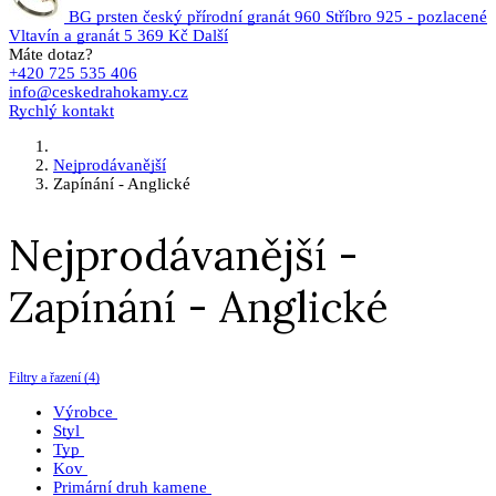
BG prsten český přírodní granát 960 Stříbro 925 - pozlacené
Vltavín a granát
5 369 Kč
Další
Máte dotaz?
+420 725 535 406
info@ceskedrahokamy.cz
Rychlý kontakt
Nejprodávanější
Zapínání - Anglické
Nejprodávanější -
Zapínání - Anglické
Filtry a řazení (4)
Výrobce
Styl
Typ
Kov
Primární druh kamene