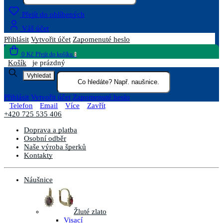
Přejít do oblíbených
Váš účet
Přihlásit
Vytvořit účet
Zapomenuté heslo
0 Kč
Přejít do košíku
0
Košík
je prázdný
Vyhledat
Přihlásit
Vytvořit účet
Zapomenuté heslo
Telefon
Email
Více
Zavřít
+420 725 535 406
Doprava a platba
Osobní odběr
Naše výroba šperků
Kontakty
Náušnice
Žluté zlato
Visací