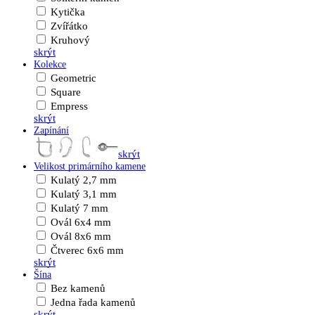
Kytička
Zvířátko
Kruhový
skrýt
Kolekce
Geometric
Square
Empress
skrýt
Zapínání
skrýt
Velikost primárního kamene
Kulatý 2,7 mm
Kulatý 3,1 mm
Kulatý 7 mm
Ovál 6x4 mm
Ovál 8x6 mm
Čtverec 6x6 mm
skrýt
Šína
Bez kamenů
Jedna řada kamenů
skrýt