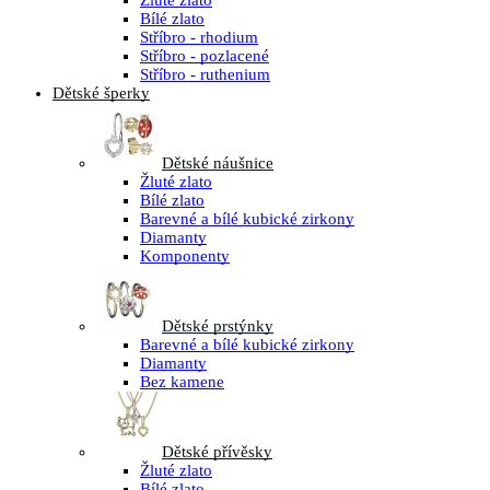
Žluté zlato
Bílé zlato
Stříbro - rhodium
Stříbro - pozlacené
Stříbro - ruthenium
Dětské šperky
Dětské náušnice
Žluté zlato
Bílé zlato
Barevné a bílé kubické zirkony
Diamanty
Komponenty
Dětské prstýnky
Barevné a bílé kubické zirkony
Diamanty
Bez kamene
Dětské přívěsky
Žluté zlato
Bílé zlato