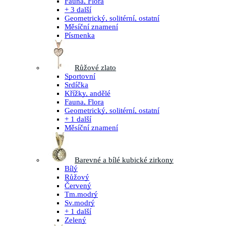
Fauna, Flora
+ 3 další
Geometrický, solitérní, ostatní
Měsíční znamení
Písmenka
Růžové zlato
Sportovní
Srdíčka
Křížky, andělé
Fauna, Flora
Geometrický, solitérní, ostatní
+ 1 další
Měsíční znamení
Barevné a bílé kubické zirkony
Bílý
Růžový
Červený
Tm.modrý
Sv.modrý
+ 1 další
Zelený