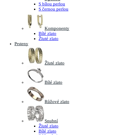
S bílou perlou
S černou perlou
Komponenty
Bílé zlato
Žluté zlato
Prsteny
Žluté zlato
Bílé zlato
Růžové zlato
Snubní
Žluté zlato
Bílé zlato