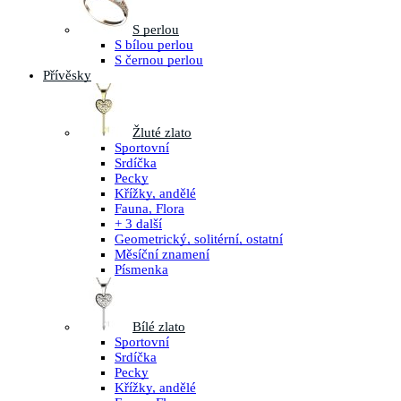
S perlou
S bílou perlou
S černou perlou
Přívěsky
Žluté zlato
Sportovní
Srdíčka
Pecky
Křížky, andělé
Fauna, Flora
+ 3 další
Geometrický, solitérní, ostatní
Měsíční znamení
Písmenka
Bílé zlato
Sportovní
Srdíčka
Pecky
Křížky, andělé