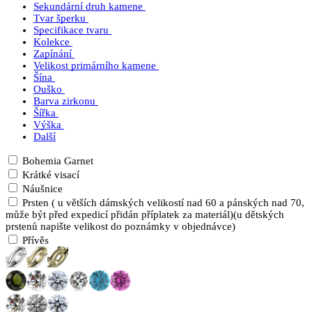
Sekundární druh kamene
Tvar šperku
Specifikace tvaru
Kolekce
Zapínání
Velikost primárního kamene
Šína
Ouško
Barva zirkonu
Šířka
Výška
Další
Bohemia Garnet
Krátké visací
Náušnice
Prsten ( u větších dámských velikostí nad 60 a pánských nad 70,
může být před expedicí přidán příplatek za materiál)(u dětských
prstenů napište velikost do poznámky v objednávce)
Přívěs