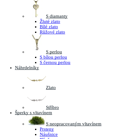
S diamanty
Žluté zlato
Bílé zlato
Růžové zlato
S perlou
S bílou perlou
S černou perlou
Náhrdelníky
Zlato
Stříbro
Šperky s vltavínem
S neopracovaným vltavínem
Prsteny
Náušnice