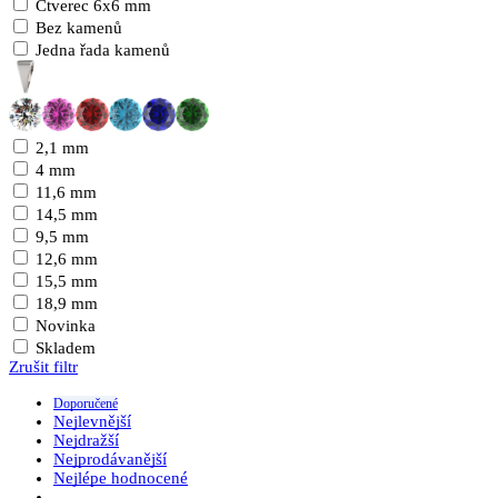
Čtverec 6x6 mm
Bez kamenů
Jedna řada kamenů
2,1 mm
4 mm
11,6 mm
14,5 mm
9,5 mm
12,6 mm
15,5 mm
18,9 mm
Novinka
Skladem
Zrušit filtr
Doporučené
Nejlevnější
Nejdražší
Nejprodávanější
Nejlépe hodnocené