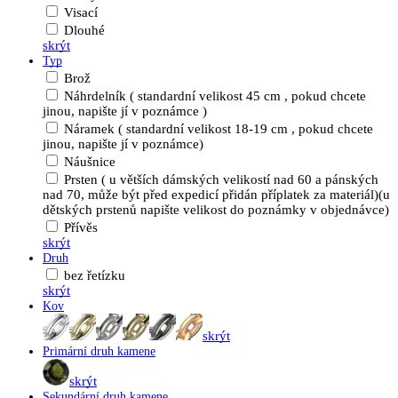
Visací
Dlouhé
skrýt
Typ
Brož
Náhrdelník ( standardní velikost 45 cm , pokud chcete
jinou, napište jí v poznámce )
Náramek ( standardní velikost 18-19 cm , pokud chcete
jinou, napište jí v poznámce)
Náušnice
Prsten ( u větších dámských velikostí nad 60 a pánských
nad 70, může být před expedicí přidán příplatek za materiál)(u
dětských prstenů napište velikost do poznámky v objednávce)
Přívěs
skrýt
Druh
bez řetízku
skrýt
Kov
skrýt
Primární druh kamene
skrýt
Sekundární druh kamene