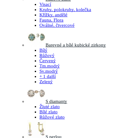
Visací
Kruhy, polokruhy, kolečka
Křížky, andělé
Fauna, Flora
Oválné, čtvercové
Barevné a bílé kubické zirkony
Bílý
Růžový
Červený
Tm.modrý
Sv.modrý
+ 1 další
Zelený
S diamanty
Žluté zlato
Bílé zlato
Růžové zlato
S perlou