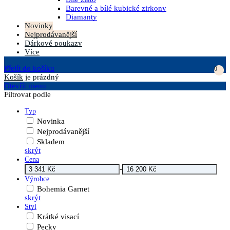
Barevné a bílé kubické zirkony
Diamanty
Novinky
Nejprodávanější
Dárkové poukazy
Více
Přejít do košíku
0
Košík
je prázdný
Otevřít menu
Filtrovat podle
Typ
Novinka
Nejprodávanější
Skladem
skrýt
Cena
-
Výrobce
Bohemia Garnet
skrýt
Styl
Krátké visací
Pecky