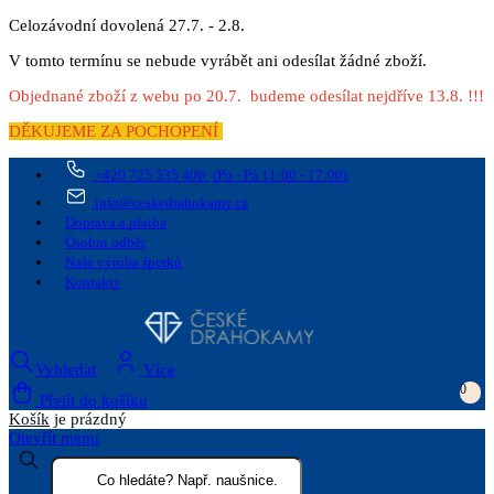
Celozávodní dovolená 27.7. - 2.8.
V tomto termínu se nebude vyrábět ani odesílat žádné zboží.
Objednané zboží z webu po 20.7. budeme odesílat nejdříve 13.8. !!!
DĚKUJEME ZA POCHOPENÍ
+420 725 535 406
(Po - Pá 11:00 - 17:00)
info@ceskedrahokamy.cz
Doprava a platba
Osobní odběr
Naše výroba šperků
Kontakty
Vyhledat
Více
0
Přejít do košíku
Košík
je prázdný
Otevřít menu