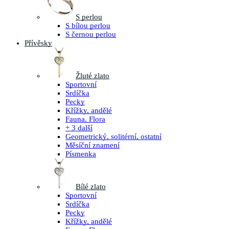
S perlou
S bílou perlou
S černou perlou
Přívěsky
Žluté zlato
Sportovní
Srdíčka
Pecky
Křížky, andělé
Fauna, Flora
+ 3 další
Geometrický, solitérní, ostatní
Měsíční znamení
Písmenka
Bílé zlato
Sportovní
Srdíčka
Pecky
Křížky, andělé