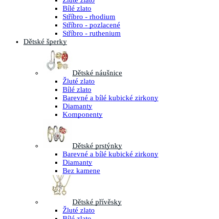
Žluté zlato
Bílé zlato
Stříbro - rhodium
Stříbro - pozlacené
Stříbro - ruthenium
Dětské šperky
Dětské náušnice
Žluté zlato
Bílé zlato
Barevné a bílé kubické zirkony
Diamanty
Komponenty
Dětské prstýnky
Barevné a bílé kubické zirkony
Diamanty
Bez kamene
Dětské přívěsky
Žluté zlato
Bílé zlato