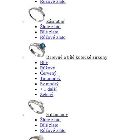
Růžové zlato
Zásnubní
Žluté zlato
Bílé zlato
Růžové zlato
Barevné a bílé kubické zirkony
Bílý
Růžový
Červený
Tm.modrý
Sv.modrý
+ 1 další
Zelený
S diamanty
Žluté zlato
Bílé zlato
Růžové zlato