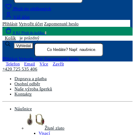
Přejít do oblíbených
Váš účet
Přihlásit
Vytvořit účet
Zapomenuté heslo
0 Kč
Přejít do košíku
0
Košík
je prázdný
Vyhledat
Přihlásit
Vytvořit účet
Zapomenuté heslo
Telefon
Email
Více
Zavřít
+420 725 535 406
Doprava a platba
Osobní odběr
Naše výroba šperků
Kontakty
Náušnice
Žluté zlato
Visací