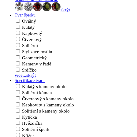
skrýt
Tvar šperku
Oválný
Kulatý
Kapkovitý
Čtvercový
Solitérní
Stylizace rostlin
Geometrický
Kameny v řadě
Srdíčko
více...
skrýt
Specifikace tvaru
Kulatý s kameny okolo
Solitérní kámen
Čtvercový s kameny okolo
Kapkovitý s kameny okolo
Solitérní s kameny okolo
Kytička
Hvězdička
Solitérní šperk
Křížek