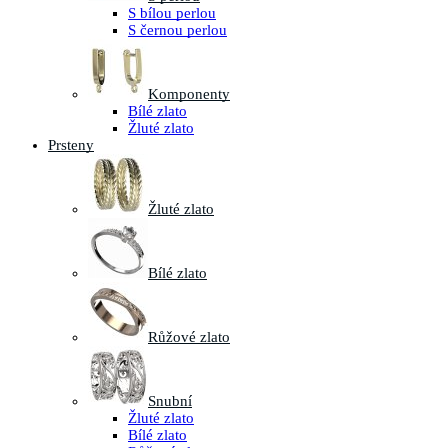
S bílou perlou
S černou perlou
Komponenty
Bílé zlato
Žluté zlato
Prsteny
Žluté zlato
Bílé zlato
Růžové zlato
Snubní
Žluté zlato
Bílé zlato