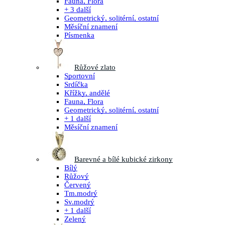
Fauna, Flora
+ 3 další
Geometrický, solitérní, ostatní
Měsíční znamení
Písmenka
Růžové zlato
Sportovní
Srdíčka
Křížky, andělé
Fauna, Flora
Geometrický, solitérní, ostatní
+ 1 další
Měsíční znamení
Barevné a bílé kubické zirkony
Bílý
Růžový
Červený
Tm.modrý
Sv.modrý
+ 1 další
Zelený