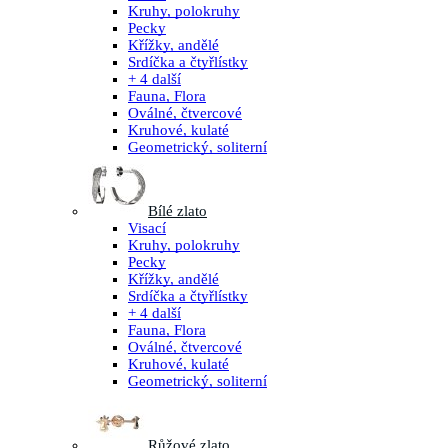
Kruhy, polokruhy
Pecky
Křížky, andělé
Srdíčka a čtyřlístky
+ 4 další
Fauna, Flora
Oválné, čtvercové
Kruhové, kulaté
Geometrický, soliterní
Bílé zlato
Visací
Kruhy, polokruhy
Pecky
Křížky, andělé
Srdíčka a čtyřlístky
+ 4 další
Fauna, Flora
Oválné, čtvercové
Kruhové, kulaté
Geometrický, soliterní
Růžové zlato