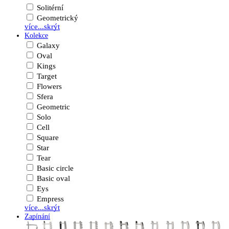
Solitérní
Geometrický
více...
skrýt
Kolekce
Galaxy
Oval
Kings
Target
Flowers
Sfera
Geometric
Solo
Cell
Square
Star
Tear
Basic circle
Basic oval
Eys
Empress
více...
skrýt
Zapínání