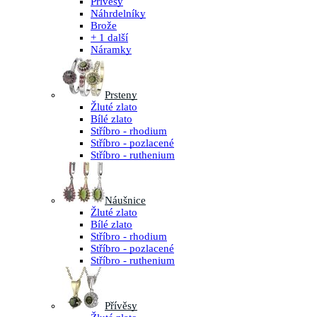
Přívěsy
Náhrdelníky
Brože
+ 1 další
Náramky
Prsteny
Žluté zlato
Bílé zlato
Stříbro - rhodium
Stříbro - pozlacené
Stříbro - ruthenium
Náušnice
Žluté zlato
Bílé zlato
Stříbro - rhodium
Stříbro - pozlacené
Stříbro - ruthenium
Přívěsy