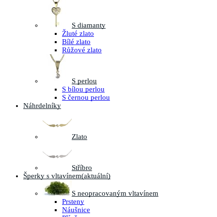
S diamanty
Žluté zlato
Bílé zlato
Růžové zlato
S perlou
S bílou perlou
S černou perlou
Náhrdelníky
Zlato
Stříbro
Šperky s vltavínem
(aktuální)
S neopracovaným vltavínem
Prsteny
Náušnice