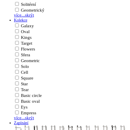
Solitérní
Geometrický
více...
skrýt
Kolekce
Galaxy
Oval
Kings
Target
Flowers
Sfera
Geometric
Solo
Cell
Square
Star
Tear
Basic circle
Basic oval
Eys
Empress
více...
skrýt
Zapínání