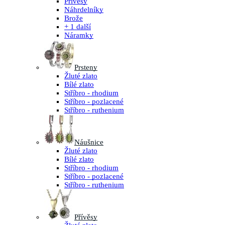
Přívěsy
Náhrdelníky
Brože
+ 1 další
Náramky
Prsteny
Žluté zlato
Bílé zlato
Stříbro - rhodium
Stříbro - pozlacené
Stříbro - ruthenium
Náušnice
Žluté zlato
Bílé zlato
Stříbro - rhodium
Stříbro - pozlacené
Stříbro - ruthenium
Přívěsy