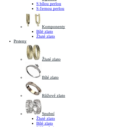
S bílou perlou
S černou perlou
Komponenty
Bílé zlato
Žluté zlato
Prsteny
Žluté zlato
Bílé zlato
Růžové zlato
Snubní
Žluté zlato
Bílé zlato