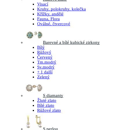
Visací
Kruhy, polokruhy, kolečka
Křížky, andělé
Fauna, Flora
Oválné, čtvercové
Barevné a bílé kubické zirkony
Bílý
Růžový
Červený
Tm.modrý
Sv.modrý
+ 1 další
Zelený
S diamanty
Žluté zlato
Bílé zlato
Růžové zlato
S perlou