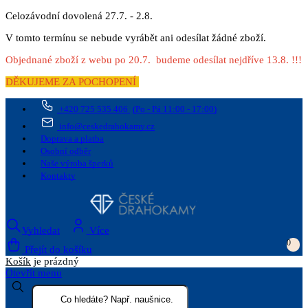
Celozávodní dovolená 27.7. - 2.8.
V tomto termínu se nebude vyrábět ani odesílat žádné zboží.
Objednané zboží z webu po 20.7. budeme odesílat nejdříve 13.8. !!!
DĚKUJEME ZA POCHOPENÍ
+420 725 535 406
(Po - Pá 11:00 - 17:00)
info@ceskedrahokamy.cz
Doprava a platba
Osobní odběr
Naše výroba šperků
Kontakty
Vyhledat
Více
0
Přejít do košíku
Košík
je prázdný
Otevřít menu