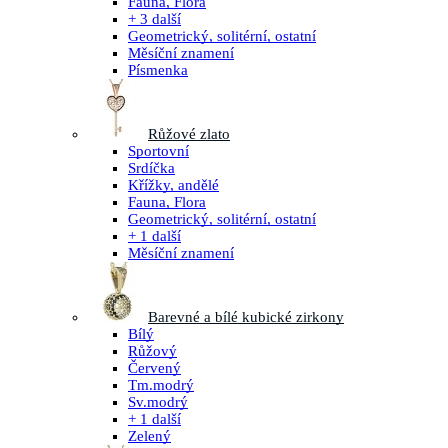
Fauna, Flora
+ 3 další
Geometrický, solitérní, ostatní
Měsíční znamení
Písmenka
Růžové zlato
Sportovní
Srdíčka
Křížky, andělé
Fauna, Flora
Geometrický, solitérní, ostatní
+ 1 další
Měsíční znamení
Barevné a bílé kubické zirkony
Bílý
Růžový
Červený
Tm.modrý
Sv.modrý
+ 1 další
Zelený