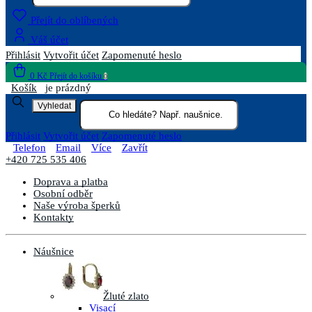
Přejít do oblíbených
Váš účet
Přihlásit
Vytvořit účet
Zapomenuté heslo
0 Kč
Přejít do košíku
0
Košík
je prázdný
Vyhledat
Přihlásit
Vytvořit účet
Zapomenuté heslo
Telefon
Email
Více
Zavřít
+420 725 535 406
Doprava a platba
Osobní odběr
Naše výroba šperků
Kontakty
Náušnice
Žluté zlato
Visací