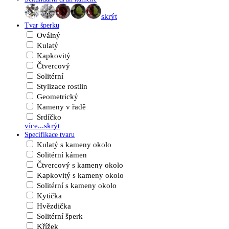
skrýt
Tvar šperku
Oválný
Kulatý
Kapkovitý
Čtvercový
Solitérní
Stylizace rostlin
Geometrický
Kameny v řadě
Srdíčko
více...
skrýt
Specifikace tvaru
Kulatý s kameny okolo
Solitérní kámen
Čtvercový s kameny okolo
Kapkovitý s kameny okolo
Solitérní s kameny okolo
Kytička
Hvězdička
Solitérní šperk
Křížek