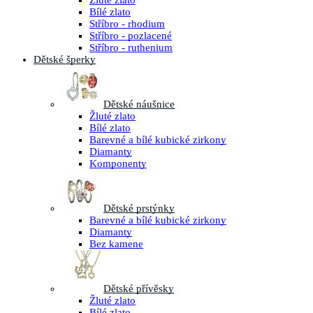
Žluté zlato
Bílé zlato
Stříbro - rhodium
Stříbro - pozlacené
Stříbro - ruthenium
Dětské šperky
Dětské náušnice
Žluté zlato
Bílé zlato
Barevné a bílé kubické zirkony
Diamanty
Komponenty
Dětské prstýnky
Barevné a bílé kubické zirkony
Diamanty
Bez kamene
Dětské přívěsky
Žluté zlato
Bílé zlato