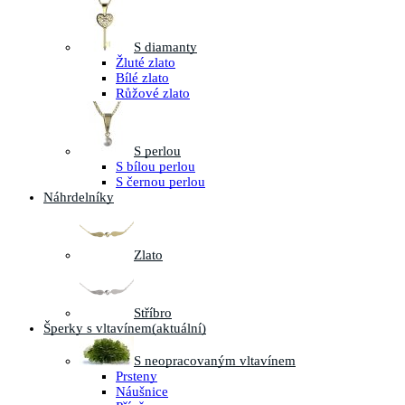
S diamanty
Žluté zlato
Bílé zlato
Růžové zlato
S perlou
S bílou perlou
S černou perlou
Náhrdelníky
Zlato
Stříbro
Šperky s vltavínem
(aktuální)
S neopracovaným vltavínem
Prsteny
Náušnice