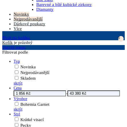
Barevné a bílé kubické zirkony
Diamanty
Novinky
Nejprodávanější
Dárkové poukazy
Více
Přejít do košíku
0
Košík
je prázdný
Otevřít menu
Filtrovat podle
Typ
Novinka
Nejprodávanější
Skladem
skrýt
Cena
-
Výrobce
Bohemia Garnet
skrýt
Styl
Krátké visací
Pecky