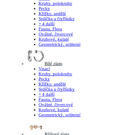
Kruhy, polokruhy
Pecky
Křížky, andělé
Srdíčka a čtyřlístky
+ 4 další
Fauna, Flora
Oválné, čtvercové
Kruhové, kulaté
Geometrický, soliterní
Bílé zlato
Visací
Kruhy, polokruhy
Pecky
Křížky, andělé
Srdíčka a čtyřlístky
+ 4 další
Fauna, Flora
Oválné, čtvercové
Kruhové, kulaté
Geometrický, soliterní
Růžové zlato