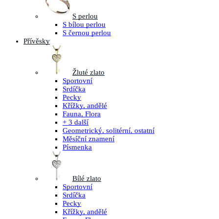
S perlou
S bílou perlou
S černou perlou
Přívěsky
Žluté zlato
Sportovní
Srdíčka
Pecky
Křížky, andělé
Fauna, Flora
+ 3 další
Geometrický, solitérní, ostatní
Měsíční znamení
Písmenka
Bílé zlato
Sportovní
Srdíčka
Pecky
Křížky, andělé