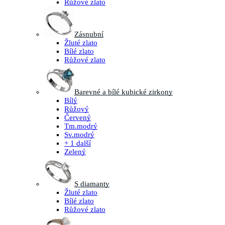
Růžové zlato
Zásnubní
Žluté zlato
Bílé zlato
Růžové zlato
Barevné a bílé kubické zirkony
Bílý
Růžový
Červený
Tm.modrý
Sv.modrý
+ 1 další
Zelený
S diamanty
Žluté zlato
Bílé zlato
Růžové zlato