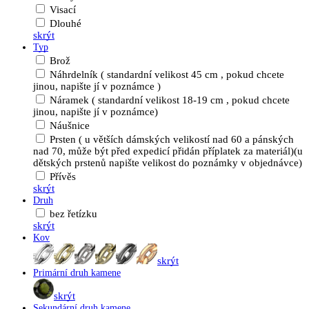
Visací
Dlouhé
skrýt
Typ
Brož
Náhrdelník ( standardní velikost 45 cm , pokud chcete
jinou, napište jí v poznámce )
Náramek ( standardní velikost 18-19 cm , pokud chcete
jinou, napište jí v poznámce)
Náušnice
Prsten ( u větších dámských velikostí nad 60 a pánských
nad 70, může být před expedicí přidán příplatek za materiál)(u
dětských prstenů napište velikost do poznámky v objednávce)
Přívěs
skrýt
Druh
bez řetízku
skrýt
Kov
skrýt
Primární druh kamene
skrýt
Sekundární druh kamene