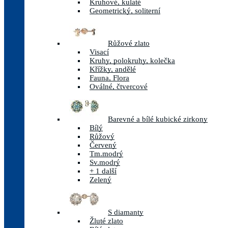
Kruhové, kulaté
Geometrický, soliterní
Růžové zlato
Visací
Kruhy, polokruhy, kolečka
Křížky, andělé
Fauna, Flora
Oválné, čtvercové
Barevné a bílé kubické zirkony
Bílý
Růžový
Červený
Tm.modrý
Sv.modrý
+ 1 další
Zelený
S diamanty
Žluté zlato