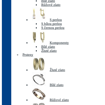
Bílé zlato
Růžové zlato
S perlou
S bílou perlou
S černou perlou
Komponenty
Bílé zlato
Žluté zlato
Prsteny
Žluté zlato
Bílé zlato
Růžové zlato