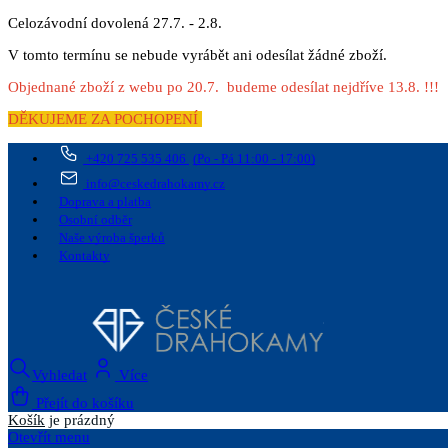
Celozávodní dovolená 27.7. - 2.8.
V tomto termínu se nebude vyrábět ani odesílat žádné zboží.
Objednané zboží z webu po 20.7. budeme odesílat nejdříve 13.8. !!!
DĚKUJEME ZA POCHOPENÍ
+420 725 535 406
(Po - Pá 11:00 - 17:00)
info@ceskedrahokamy.cz
Doprava a platba
Osobní odběr
Naše výroba šperků
Kontakty
Vyhledat
Více
Přejít do košíku
Košík
je prázdný
Otevřít menu