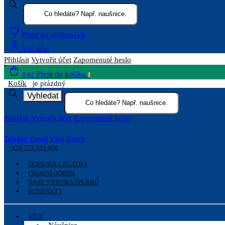
Přejít do oblíbených
Váš účet
Přihlásit
Vytvořit účet
Zapomenuté heslo
Přejít do košíku
0 Kč
0
Košík
je prázdný
Vyhledat
Přihlásit
Vytvořit účet
Zapomenuté heslo
Telefon
Email
Více
Zavřít
+420 725 535 406
DOPRAVA A PLATBA
OSOBNÍ ODBĚR
NAŠE VÝROBA ŠPERKŮ
KONTAKTY
VÍCE