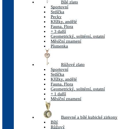
Bílé zlato
Sportovní
Srdíčka
Pecky
Křížky, andělé
Fauna, Flora
+ 3 další
Geometrický, solitérní, ostatní
Měsíční znamení
Písmenka
Růžové zlato
Sportovní
Srdíčka
Křížky, andělé
Fauna, Flora
Geometrický, solitérní, ostatní
+ 1 další
Měsíční znamení
Barevné a bílé kubické zirkony
Bílý
Růžový