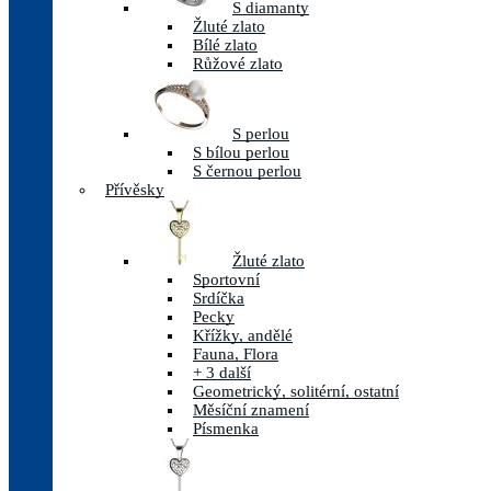
S diamanty
Žluté zlato
Bílé zlato
Růžové zlato
S perlou
S bílou perlou
S černou perlou
Přívěsky
Žluté zlato
Sportovní
Srdíčka
Pecky
Křížky, andělé
Fauna, Flora
+ 3 další
Geometrický, solitérní, ostatní
Měsíční znamení
Písmenka