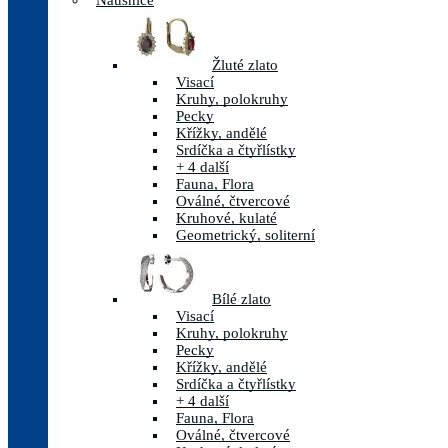
Náušnice
Žluté zlato
Visací
Kruhy, polokruhy
Pecky
Křížky, andělé
Srdíčka a čtyřlístky
+ 4 další
Fauna, Flora
Oválné, čtvercové
Kruhové, kulaté
Geometrický, soliterní
Bílé zlato
Visací
Kruhy, polokruhy
Pecky
Křížky, andělé
Srdíčka a čtyřlístky
+ 4 další
Fauna, Flora
Oválné, čtvercové