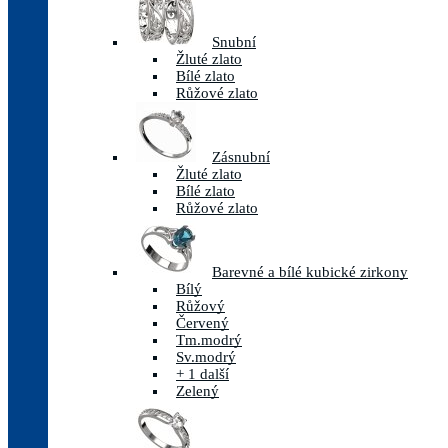
Snubní
Žluté zlato
Bílé zlato
Růžové zlato
Zásnubní
Žluté zlato
Bílé zlato
Růžové zlato
Barevné a bílé kubické zirkony
Bílý
Růžový
Červený
Tm.modrý
Sv.modrý
+ 1 další
Zelený