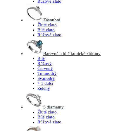
Růžové zlato
Zásnubní
Žluté zlato
Bílé zlato
Růžové zlato
Barevné a bílé kubické zirkony
Bílý
Růžový
Červený
Tm.modrý
Sv.modrý
+ 1 další
Zelený
S diamanty
Žluté zlato
Bílé zlato
Růžové zlato