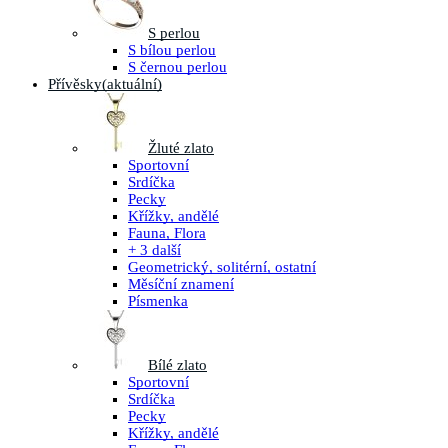
S perlou
S bílou perlou
S černou perlou
Přívěsky
(aktuální)
Žluté zlato
Sportovní
Srdíčka
Pecky
Křížky, andělé
Fauna, Flora
+ 3 další
Geometrický, solitérní, ostatní
Měsíční znamení
Písmenka
Bílé zlato
Sportovní
Srdíčka
Pecky
Křížky, andělé