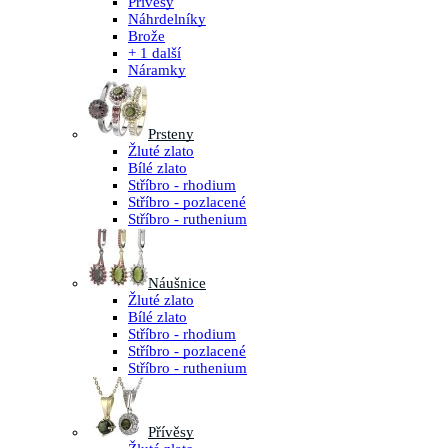
Přívěsy
Náhrdelníky
Brože
+ 1 další
Náramky
Prsteny
Žluté zlato
Bílé zlato
Stříbro - rhodium
Stříbro - pozlacené
Stříbro - ruthenium
Náušnice
Žluté zlato
Bílé zlato
Stříbro - rhodium
Stříbro - pozlacené
Stříbro - ruthenium
Přívěsy