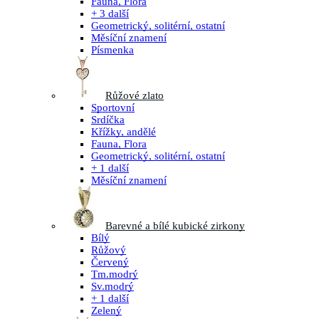
Fauna, Flora
+ 3 další
Geometrický, solitérní, ostatní
Měsíční znamení
Písmenka
Růžové zlato
Sportovní
Srdíčka
Křížky, andělé
Fauna, Flora
Geometrický, solitérní, ostatní
+ 1 další
Měsíční znamení
Barevné a bílé kubické zirkony
Bílý
Růžový
Červený
Tm.modrý
Sv.modrý
+ 1 další
Zelený