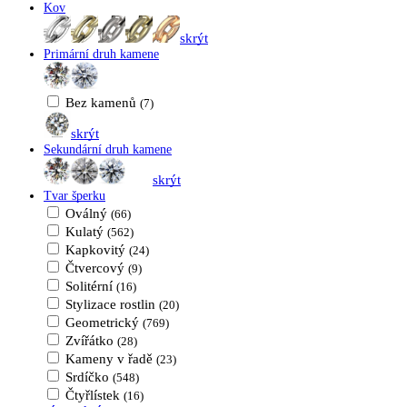
Kov
skrýt
Primární druh kamene
Bez kamenů
(7)
skrýt
Sekundární druh kamene
skrýt
Tvar šperku
Oválný
(66)
Kulatý
(562)
Kapkovitý
(24)
Čtvercový
(9)
Solitérní
(16)
Stylizace rostlin
(20)
Geometrický
(769)
Zvířátko
(28)
Kameny v řadě
(23)
Srdíčko
(548)
Čtyřlístek
(16)