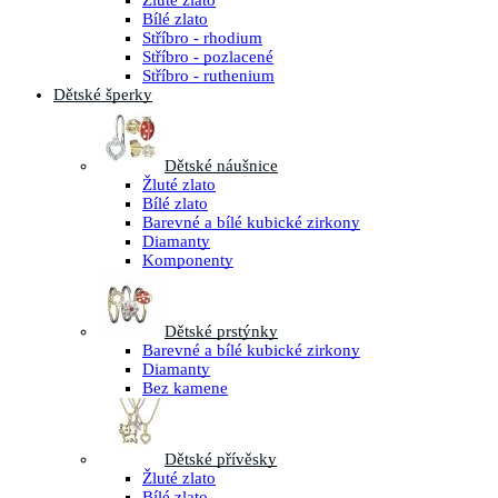
Žluté zlato
Bílé zlato
Stříbro - rhodium
Stříbro - pozlacené
Stříbro - ruthenium
Dětské šperky
Dětské náušnice
Žluté zlato
Bílé zlato
Barevné a bílé kubické zirkony
Diamanty
Komponenty
Dětské prstýnky
Barevné a bílé kubické zirkony
Diamanty
Bez kamene
Dětské přívěsky
Žluté zlato
Bílé zlato