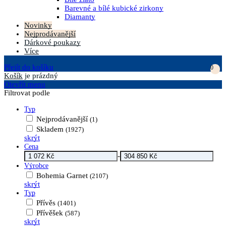
Barevné a bílé kubické zirkony
Diamanty
Novinky
Nejprodávanější
Dárkové poukazy
Více
Přejít do košíku
0
Košík
je prázdný
Otevřít menu
Filtrovat podle
Typ
Nejprodávanější
(1)
Skladem
(1927)
skrýt
Cena
-
Výrobce
Bohemia Garnet
(2107)
skrýt
Typ
Přívěs
(1401)
Přívěšek
(587)
skrýt