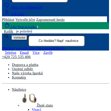
Přejít do oblíbených
Váš účet
Přihlásit
Vytvořit účet
Zapomenuté heslo
0 Kč
Přejít do košíku
0
Košík
je prázdný
Vyhledat
Přihlásit
Vytvořit účet
Zapomenuté heslo
Telefon
Email
Více
Zavřít
+420 725 535 406
Doprava a platba
Osobní odběr
Naše výroba šperků
Kontakty
Náušnice
Žluté zlato
Visací