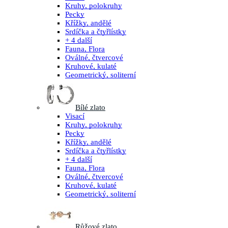
Kruhy, polokruhy
Pecky
Křížky, andělé
Srdíčka a čtyřlístky
+ 4 další
Fauna, Flora
Oválné, čtvercové
Kruhové, kulaté
Geometrický, soliterní
Bílé zlato
Visací
Kruhy, polokruhy
Pecky
Křížky, andělé
Srdíčka a čtyřlístky
+ 4 další
Fauna, Flora
Oválné, čtvercové
Kruhové, kulaté
Geometrický, soliterní
Růžové zlato