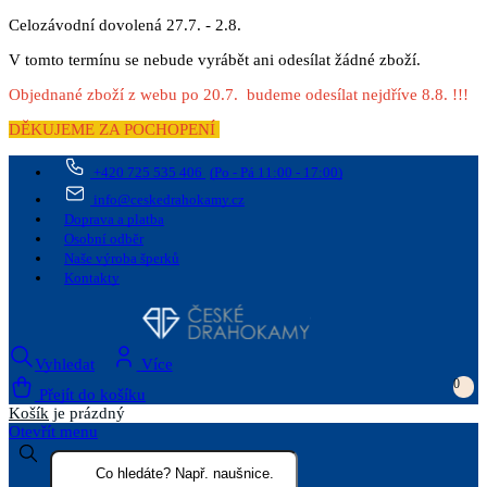
Celozávodní dovolená 27.7. - 2.8.
V tomto termínu se nebude vyrábět ani odesílat žádné zboží.
Objednané zboží z webu po 20.7. budeme odesílat nejdříve 8.8. !!!
DĚKUJEME ZA POCHOPENÍ
+420 725 535 406
(Po - Pá 11:00 - 17:00)
info@ceskedrahokamy.cz
Doprava a platba
Osobní odběr
Naše výroba šperků
Kontakty
Vyhledat
Více
0
Přejít do košíku
Košík
je prázdný
Otevřít menu