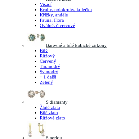
Visací
Kruhy, polokruhy, kolečka
Křížky, andělé
Fauna, Flora
Oválné, čtvercové
Barevné a bílé kubické zirkony
Bílý
Růžový
Červený
Tm.modrý
Sv.modrý
+ 1 další
Zelený
S diamanty
Žluté zlato
Bílé zlato
Růžové zlato
S perlou