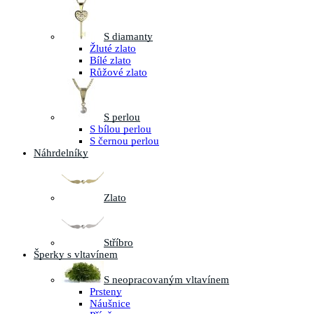
S diamanty
Žluté zlato
Bílé zlato
Růžové zlato
S perlou
S bílou perlou
S černou perlou
Náhrdelníky
Zlato
Stříbro
Šperky s vltavínem
S neopracovaným vltavínem
Prsteny
Náušnice