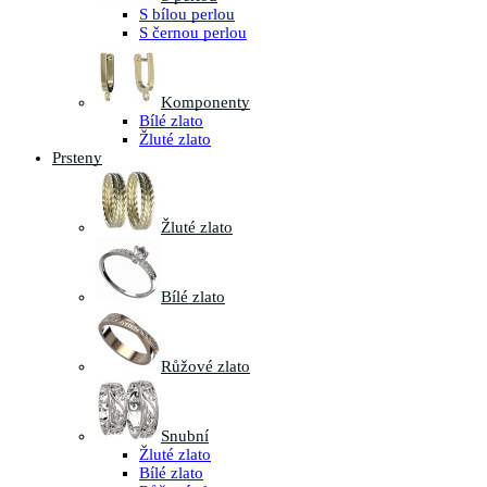
S bílou perlou
S černou perlou
Komponenty
Bílé zlato
Žluté zlato
Prsteny
Žluté zlato
Bílé zlato
Růžové zlato
Snubní
Žluté zlato
Bílé zlato