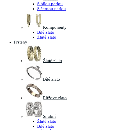
S bílou perlou
S černou perlou
Komponenty
Bílé zlato
Žluté zlato
Prsteny
Žluté zlato
Bílé zlato
Růžové zlato
Snubní
Žluté zlato
Bílé zlato