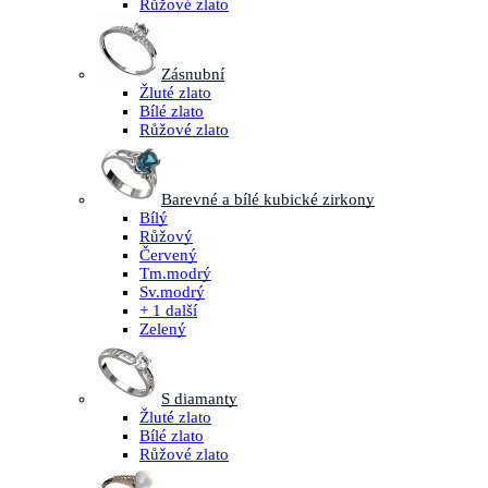
Růžové zlato
Zásnubní
Žluté zlato
Bílé zlato
Růžové zlato
Barevné a bílé kubické zirkony
Bílý
Růžový
Červený
Tm.modrý
Sv.modrý
+ 1 další
Zelený
S diamanty
Žluté zlato
Bílé zlato
Růžové zlato