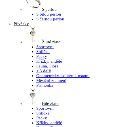
S perlou
S bílou perlou
S černou perlou
Přívěsky
Žluté zlato
Sportovní
Srdíčka
Pecky
Křížky, andělé
Fauna, Flora
+ 3 další
Geometrický, solitérní, ostatní
Měsíční znamení
Písmenka
Bílé zlato
Sportovní
Srdíčka
Pecky
Křížky, andělé