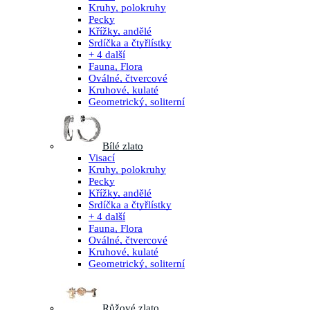
Kruhy, polokruhy
Pecky
Křížky, andělé
Srdíčka a čtyřlístky
+ 4 další
Fauna, Flora
Oválné, čtvercové
Kruhové, kulaté
Geometrický, soliterní
Bílé zlato
Visací
Kruhy, polokruhy
Pecky
Křížky, andělé
Srdíčka a čtyřlístky
+ 4 další
Fauna, Flora
Oválné, čtvercové
Kruhové, kulaté
Geometrický, soliterní
Růžové zlato