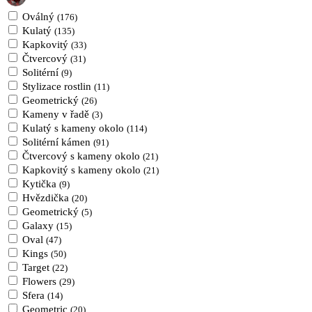
Oválný
(176)
Kulatý
(135)
Kapkovitý
(33)
Čtvercový
(31)
Solitérní
(9)
Stylizace rostlin
(11)
Geometrický
(26)
Kameny v řadě
(3)
Kulatý s kameny okolo
(114)
Solitérní kámen
(91)
Čtvercový s kameny okolo
(21)
Kapkovitý s kameny okolo
(21)
Kytička
(9)
Hvězdička
(20)
Geometrický
(5)
Galaxy
(15)
Oval
(47)
Kings
(50)
Target
(22)
Flowers
(29)
Sfera
(14)
Geometric
(20)