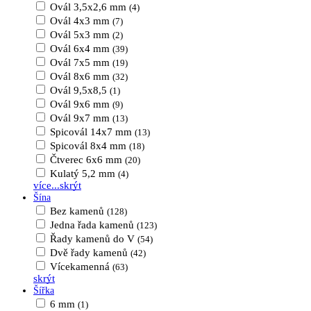
Ovál 3,5x2,6 mm
(4)
Ovál 4x3 mm
(7)
Ovál 5x3 mm
(2)
Ovál 6x4 mm
(39)
Ovál 7x5 mm
(19)
Ovál 8x6 mm
(32)
Ovál 9,5x8,5
(1)
Ovál 9x6 mm
(9)
Ovál 9x7 mm
(13)
Spicovál 14x7 mm
(13)
Spicovál 8x4 mm
(18)
Čtverec 6x6 mm
(20)
Kulatý 5,2 mm
(4)
více...
skrýt
Šína
Bez kamenů
(128)
Jedna řada kamenů
(123)
Řady kamenů do V
(54)
Dvě řady kamenů
(42)
Vícekamenná
(63)
skrýt
Šířka
6 mm
(1)