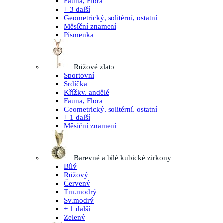
Fauna, Flora
+ 3 další
Geometrický, solitérní, ostatní
Měsíční znamení
Písmenka
Růžové zlato
Sportovní
Srdíčka
Křížky, andělé
Fauna, Flora
Geometrický, solitérní, ostatní
+ 1 další
Měsíční znamení
Barevné a bílé kubické zirkony
Bílý
Růžový
Červený
Tm.modrý
Sv.modrý
+ 1 další
Zelený