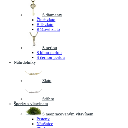
S diamanty
Žluté zlato
Bílé zlato
Růžové zlato
S perlou
S bílou perlou
S černou perlou
Náhrdelníky
Zlato
Stříbro
Šperky s vltavínem
S neopracovaným vltavínem
Prsteny
Náušnice