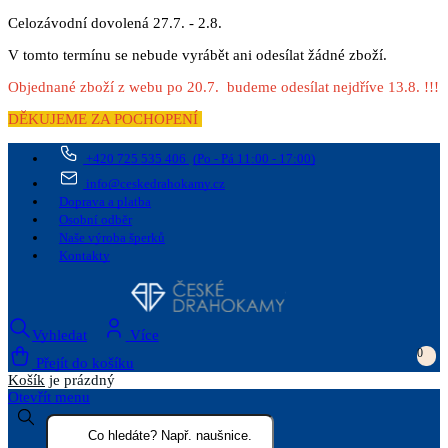
Celozávodní dovolená 27.7. - 2.8.
V tomto termínu se nebude vyrábět ani odesílat žádné zboží.
Objednané zboží z webu po 20.7. budeme odesílat nejdříve 13.8. !!!
DĚKUJEME ZA POCHOPENÍ
+420 725 535 406
(Po - Pá 11:00 - 17:00)
info@ceskedrahokamy.cz
Doprava a platba
Osobní odběr
Naše výroba šperků
Kontakty
Vyhledat
Více
0
Přejít do košíku
Košík
je prázdný
Otevřít menu