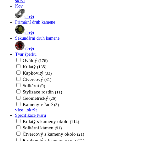
skrýt
Kov
skrýt
Primární druh kamene
skrýt
Sekundární druh kamene
skrýt
Tvar šperku
Oválný
(176)
Kulatý
(135)
Kapkovitý
(33)
Čtvercový
(31)
Solitérní
(9)
Stylizace rostlin
(11)
Geometrický
(26)
Kameny v řadě
(3)
více...
skrýt
Specifikace tvaru
Kulatý s kameny okolo
(114)
Solitérní kámen
(91)
Čtvercový s kameny okolo
(21)
Kapkovitý s kameny okolo
(21)