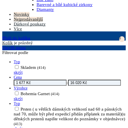
Barevné a bílé kubické zirkony
Diamanty
Novinky
Nejprodávanější
Dárkové poukazy
Více
Přejít do košíku
0
Košík
je prázdný
Otevřít menu
Filtrovat podle
Typ
Skladem
(414)
skrýt
Cena
-
Výrobce
Bohemia Garnet
(414)
skrýt
Typ
Prsten ( u větších dámských velikostí nad 60 a pánských
nad 70, může být před expedicí přidán příplatek za materiál)(u
dětských prstenů napište velikost do poznámky v objednávce)
(413)