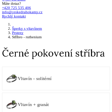
Máte dotaz?
+420 725 535 406
info@ceskedrahokamy.cz
Rychlý kontakt
Šperky s vltavínem
Prsteny
Stříbro - ruthenium
Černé pokovení stříbra
Vltavín - solitérní
Vltavín + granát