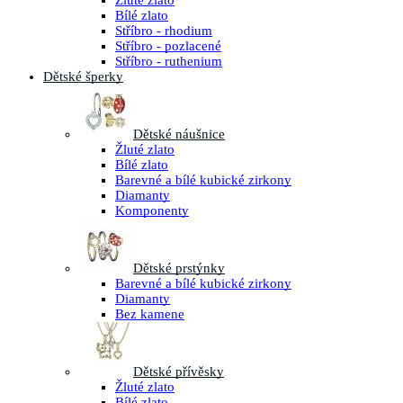
Žluté zlato
Bílé zlato
Stříbro - rhodium
Stříbro - pozlacené
Stříbro - ruthenium
Dětské šperky
Dětské náušnice
Žluté zlato
Bílé zlato
Barevné a bílé kubické zirkony
Diamanty
Komponenty
Dětské prstýnky
Barevné a bílé kubické zirkony
Diamanty
Bez kamene
Dětské přívěsky
Žluté zlato
Bílé zlato