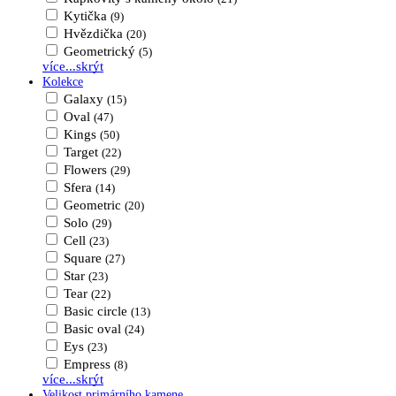
Kytička
(9)
Hvězdička
(20)
Geometrický
(5)
více...
skrýt
Kolekce
Galaxy
(15)
Oval
(47)
Kings
(50)
Target
(22)
Flowers
(29)
Sfera
(14)
Geometric
(20)
Solo
(29)
Cell
(23)
Square
(27)
Star
(23)
Tear
(22)
Basic circle
(13)
Basic oval
(24)
Eys
(23)
Empress
(8)
více...
skrýt
Velikost primárního kamene