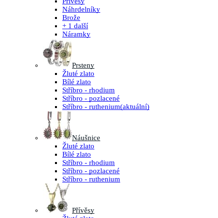
Přívěsy
Náhrdelníky
Brože
+ 1 další
Náramky
Prsteny
Žluté zlato
Bílé zlato
Stříbro - rhodium
Stříbro - pozlacené
Stříbro - ruthenium
(aktuální)
Náušnice
Žluté zlato
Bílé zlato
Stříbro - rhodium
Stříbro - pozlacené
Stříbro - ruthenium
Přívěsy