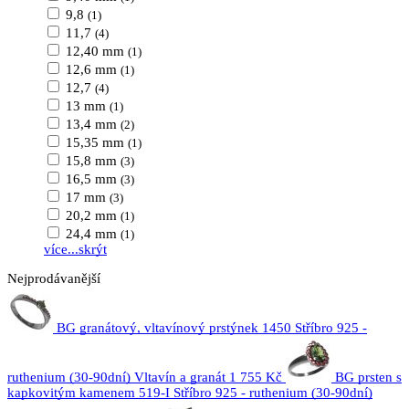
9,8
(1)
11,7
(4)
12,40 mm
(1)
12,6 mm
(1)
12,7
(4)
13 mm
(1)
13,4 mm
(2)
15,35 mm
(1)
15,8 mm
(3)
16,5 mm
(3)
17 mm
(3)
20,2 mm
(1)
24,4 mm
(1)
více...
skrýt
Nejprodávanější
BG granátový, vltavínový prstýnek 1450 Stříbro 925 -
ruthenium (30-90dní) Vltavín a granát
1 755 Kč
BG prsten s
kapkovitým kamenem 519-I Stříbro 925 - ruthenium (30-90dní)