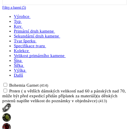
Filtry a řazení (5)
Výrobce
Typ
Kov
Primární druh kamene
Sekundární druh kamene
Tvar šperku
Specifikace tvaru
Kolekce
Velikost primárního kamene
Šína
Šířka
Výška
Další
Bohemia Garnet
(414)
Prsten ( u větších dámských velikostí nad 60 a pánských nad 70,
může být před expedicí přidán příplatek za materiál)(u dětských
prstenů napište velikost do poznámky v objednávce)
(413)