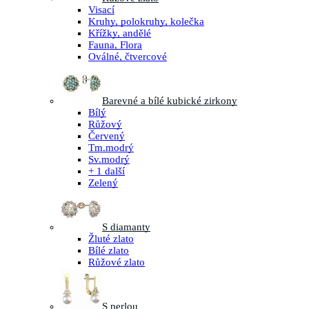
Visací
Kruhy, polokruhy, kolečka
Křížky, andělé
Fauna, Flora
Oválné, čtvercové
Barevné a bílé kubické zirkony
Bílý
Růžový
Červený
Tm.modrý
Sv.modrý
+ 1 další
Zelený
S diamanty
Žluté zlato
Bílé zlato
Růžové zlato
S perlou