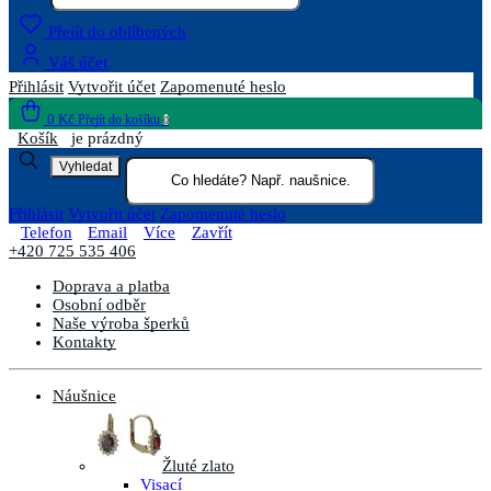
Přejít do oblíbených
Váš účet
Přihlásit
Vytvořit účet
Zapomenuté heslo
0 Kč
Přejít do košíku
0
Košík
je prázdný
Vyhledat
Přihlásit
Vytvořit účet
Zapomenuté heslo
Telefon
Email
Více
Zavřít
+420 725 535 406
Doprava a platba
Osobní odběr
Naše výroba šperků
Kontakty
Náušnice
Žluté zlato
Visací