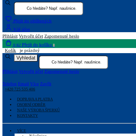
Přejít do oblíbených
Váš účet
Přihlásit
Vytvořit účet
Zapomenuté heslo
Přejít do košíku
0 Kč
0
Košík
je prázdný
Vyhledat
Přihlásit
Vytvořit účet
Zapomenuté heslo
Telefon
Email
Více
Zavřít
+420 725 535 406
DOPRAVA A PLATBA
OSOBNÍ ODBĚR
NAŠE VÝROBA ŠPERKŮ
KONTAKTY
VÍCE