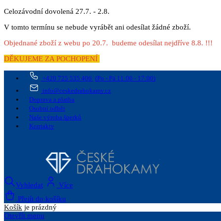
Celozávodní dovolená 27.7. - 2.8.
V tomto termínu se nebude vyrábět ani odesílat žádné zboží.
Objednané zboží z webu po 20.7. budeme odesílat nejdříve 8.8. !!!
DĚKUJEME ZA POCHOPENÍ
+420 725 535 406
(Po - Pá 11:00 - 17:00)
info@ceskedrahokamy.cz
Doprava a platba
Osobní odběr
Naše výroba šperků
Kontakty
Vyhledat
Více
Přejít do košíku
Košík
je prázdný
Otevřít menu