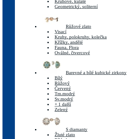
Kruhové, kulaté
Geometrický, soliterní
Růžové zlato
Visací
Kruhy, polokruhy, kolečka
Křížky, andělé
Fauna, Flora
Oválné, čtvercové
Barevné a bílé kubické zirkony
Bílý
Růžový
Červený
Tm.modrý
Sv.modrý
+ 1 další
Zelený
S diamanty
Žluté zlato