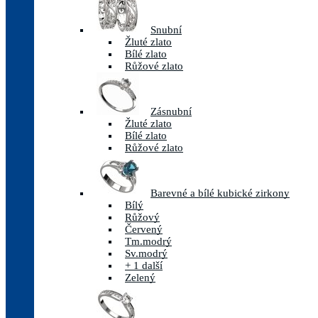
Snubní
Žluté zlato
Bílé zlato
Růžové zlato
Zásnubní
Žluté zlato
Bílé zlato
Růžové zlato
Barevné a bílé kubické zirkony
Bílý
Růžový
Červený
Tm.modrý
Sv.modrý
+ 1 další
Zelený