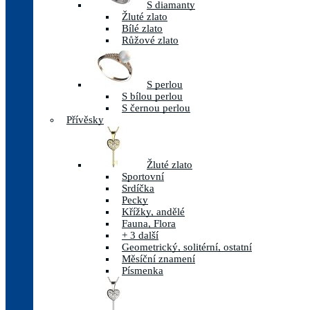
S diamanty
Žluté zlato
Bílé zlato
Růžové zlato
S perlou
S bílou perlou
S černou perlou
Přívěsky
Žluté zlato
Sportovní
Srdíčka
Pecky
Křížky, andělé
Fauna, Flora
+ 3 další
Geometrický, solitérní, ostatní
Měsíční znamení
Písmenka