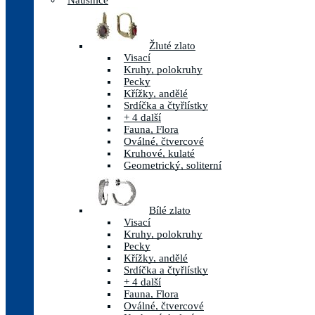
Náušnice
Žluté zlato
Visací
Kruhy, polokruhy
Pecky
Křížky, andělé
Srdíčka a čtyřlístky
+ 4 další
Fauna, Flora
Oválné, čtvercové
Kruhové, kulaté
Geometrický, soliterní
Bílé zlato
Visací
Kruhy, polokruhy
Pecky
Křížky, andělé
Srdíčka a čtyřlístky
+ 4 další
Fauna, Flora
Oválné, čtvercové