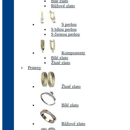
Bílé zlato
Růžové zlato
S perlou
S bílou perlou
S černou perlou
Komponenty
Bílé zlato
Žluté zlato
Prsteny
Žluté zlato
Bílé zlato
Růžové zlato