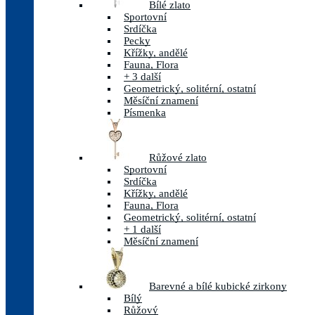
Bílé zlato
Sportovní
Srdíčka
Pecky
Křížky, andělé
Fauna, Flora
+ 3 další
Geometrický, solitérní, ostatní
Měsíční znamení
Písmenka
Růžové zlato
Sportovní
Srdíčka
Křížky, andělé
Fauna, Flora
Geometrický, solitérní, ostatní
+ 1 další
Měsíční znamení
Barevné a bílé kubické zirkony
Bílý
Růžový