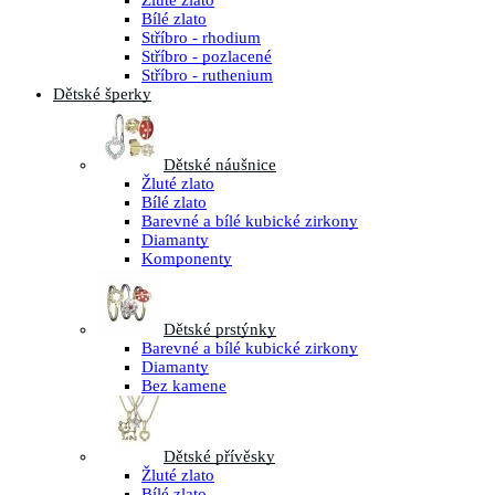
Žluté zlato
Bílé zlato
Stříbro - rhodium
Stříbro - pozlacené
Stříbro - ruthenium
Dětské šperky
Dětské náušnice
Žluté zlato
Bílé zlato
Barevné a bílé kubické zirkony
Diamanty
Komponenty
Dětské prstýnky
Barevné a bílé kubické zirkony
Diamanty
Bez kamene
Dětské přívěsky
Žluté zlato
Bílé zlato