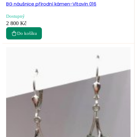
BG náušnice přírodní kámen-Vltavín 016
Dostupný
2 800 Kč
Do košíku