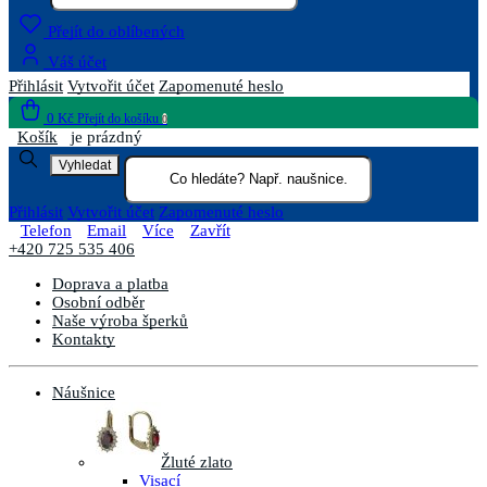
Přejít do oblíbených
Váš účet
Přihlásit
Vytvořit účet
Zapomenuté heslo
0 Kč
Přejít do košíku
0
Košík
je prázdný
Vyhledat
Přihlásit
Vytvořit účet
Zapomenuté heslo
Telefon
Email
Více
Zavřít
+420 725 535 406
Doprava a platba
Osobní odběr
Naše výroba šperků
Kontakty
Náušnice
Žluté zlato
Visací