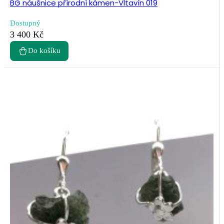
BG náušnice přírodní kámen-Vltavín 019
Dostupný
3 400 Kč
Do košíku