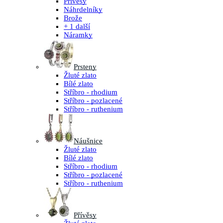
Přívěsy
Náhrdelníky
Brože
+ 1 další
Náramky
Prsteny
Žluté zlato
Bílé zlato
Stříbro - rhodium
Stříbro - pozlacené
Stříbro - ruthenium
Náušnice
Žluté zlato
Bílé zlato
Stříbro - rhodium
Stříbro - pozlacené
Stříbro - ruthenium
Přívěsy