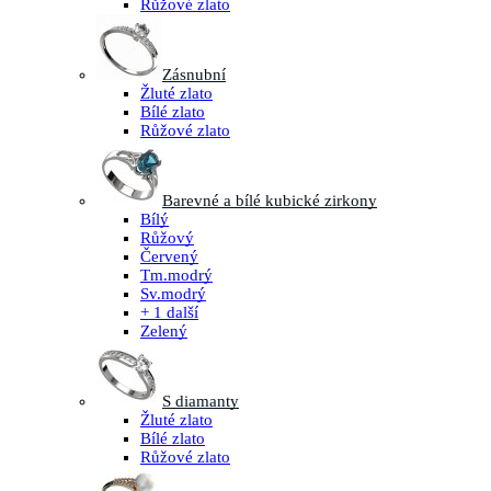
Růžové zlato
Zásnubní
Žluté zlato
Bílé zlato
Růžové zlato
Barevné a bílé kubické zirkony
Bílý
Růžový
Červený
Tm.modrý
Sv.modrý
+ 1 další
Zelený
S diamanty
Žluté zlato
Bílé zlato
Růžové zlato