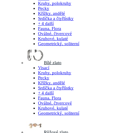
Kruhy, polokruhy
Pecky
Křížky, andělé
Srdíčka a čtyřlístky
+ 4 další
Fauna, Flora
Oválné, čtvercové
Kruhové, kulaté
Geometrický, soliterní
Bílé zlato
Visací
Kruhy, polokruhy
Pecky
Křížky, andělé
Srdíčka a čtyřlístky
+ 4 další
Fauna, Flora
Oválné, čtvercové
Kruhové, kulaté
Geometrický, soliterní
Růžové zlato