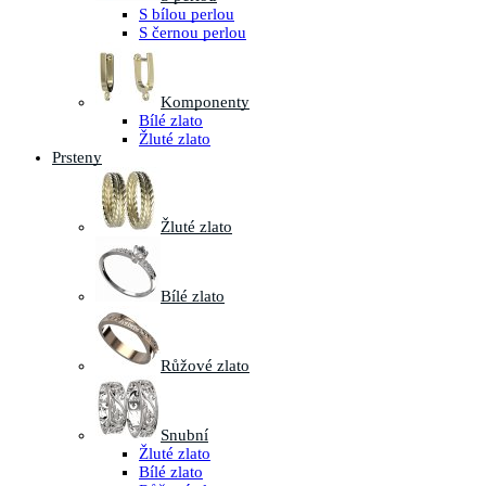
S bílou perlou
S černou perlou
Komponenty
Bílé zlato
Žluté zlato
Prsteny
Žluté zlato
Bílé zlato
Růžové zlato
Snubní
Žluté zlato
Bílé zlato