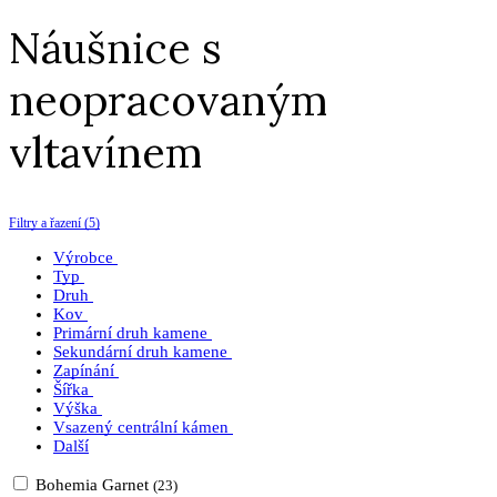
Náušnice s
neopracovaným
vltavínem
Filtry a řazení (5)
Výrobce
Typ
Druh
Kov
Primární druh kamene
Sekundární druh kamene
Zapínání
Šířka
Výška
Vsazený centrální kámen
Další
Bohemia Garnet
(23)