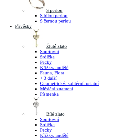
S perlou
S bílou perlou
S černou perlou
Přívěsky
Žluté zlato
Sportovní
Srdíčka
Pecky
Křížky, andělé
Fauna, Flora
+ 3 další
Geometrický, solitérní, ostatní
Měsíční znamení
Písmenka
Bílé zlato
Sportovní
Srdíčka
Pecky
Křížky, andělé