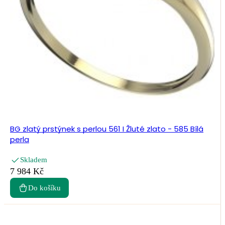
BG zlatý prstýnek s perlou 561 I Žluté zlato - 585 Bílá
perla
Skladem
7 984 Kč
Do košíku