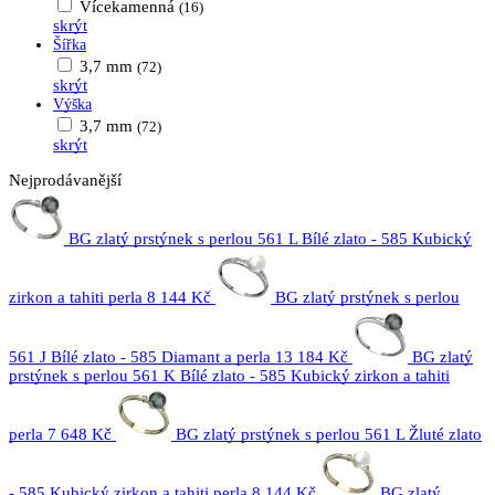
Vícekamenná
(16)
skrýt
Šířka
3,7 mm
(72)
skrýt
Výška
3,7 mm
(72)
skrýt
Nejprodávanější
BG zlatý prstýnek s perlou 561 L Bílé zlato - 585 Kubický
zirkon a tahiti perla
8 144 Kč
BG zlatý prstýnek s perlou
561 J Bílé zlato - 585 Diamant a perla
13 184 Kč
BG zlatý
prstýnek s perlou 561 K Bílé zlato - 585 Kubický zirkon a tahiti
perla
7 648 Kč
BG zlatý prstýnek s perlou 561 L Žluté zlato
- 585 Kubický zirkon a tahiti perla
8 144 Kč
BG zlatý