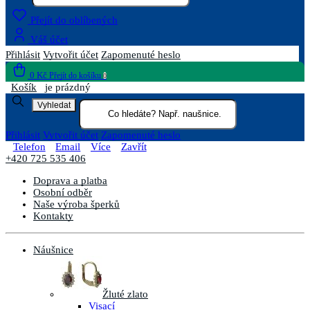
Přejít do oblíbených
Váš účet
Přihlásit
Vytvořit účet
Zapomenuté heslo
0 Kč
Přejít do košíku
0
Košík
je prázdný
Vyhledat
Přihlásit
Vytvořit účet
Zapomenuté heslo
Telefon
Email
Více
Zavřít
+420 725 535 406
Doprava a platba
Osobní odběr
Naše výroba šperků
Kontakty
Náušnice
Žluté zlato
Visací