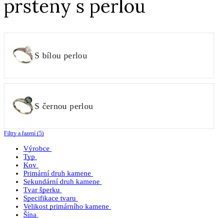
prsteny s perlou
S bílou perlou
S černou perlou
Filtry a řazení (5)
Výrobce
Typ
Kov
Primární druh kamene
Sekundární druh kamene
Tvar šperku
Specifikace tvaru
Velikost primárního kamene
Šína