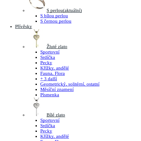
S perlou
(aktuální)
S bílou perlou
S černou perlou
Přívěsky
Žluté zlato
Sportovní
Srdíčka
Pecky
Křížky, andělé
Fauna, Flora
+ 3 další
Geometrický, solitérní, ostatní
Měsíční znamení
Písmenka
Bílé zlato
Sportovní
Srdíčka
Pecky
Křížky, andělé