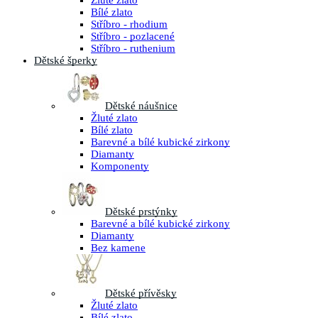
Žluté zlato
Bílé zlato
Stříbro - rhodium
Stříbro - pozlacené
Stříbro - ruthenium
Dětské šperky
Dětské náušnice
Žluté zlato
Bílé zlato
Barevné a bílé kubické zirkony
Diamanty
Komponenty
Dětské prstýnky
Barevné a bílé kubické zirkony
Diamanty
Bez kamene
Dětské přívěsky
Žluté zlato
Bílé zlato