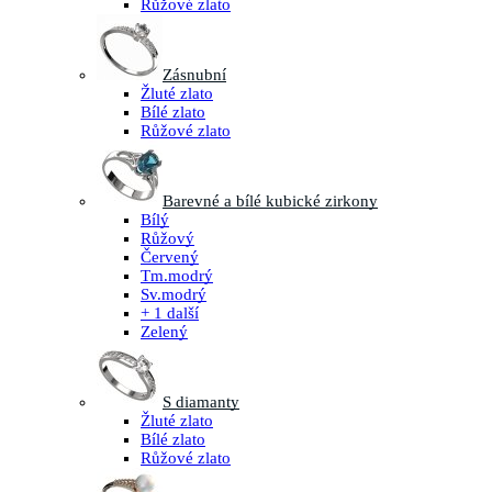
Růžové zlato
Zásnubní
Žluté zlato
Bílé zlato
Růžové zlato
Barevné a bílé kubické zirkony
Bílý
Růžový
Červený
Tm.modrý
Sv.modrý
+ 1 další
Zelený
S diamanty
Žluté zlato
Bílé zlato
Růžové zlato