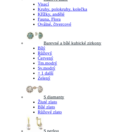
Visací
Kruhy, polokruhy, kolečka
Křížky, andělé
Fauna, Flora
Oválné, čtvercové
Barevné a bílé kubické zirkony
Bílý
Růžový
Červený
Tm.modrý
Sv.modrý
+ 1 další
Zelený
S diamanty
Žluté zlato
Bílé zlato
Růžové zlato
S perlou