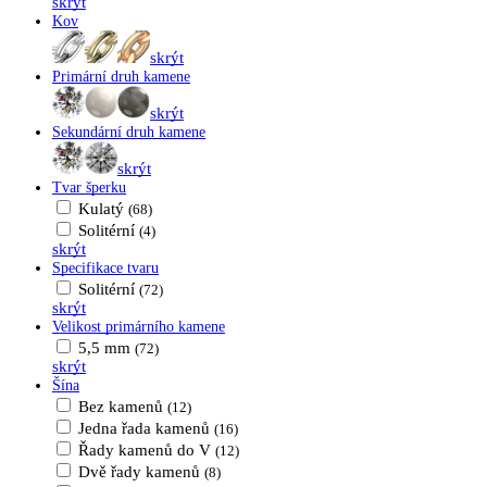
skrýt
Kov
skrýt
Primární druh kamene
skrýt
Sekundární druh kamene
skrýt
Tvar šperku
Kulatý
(68)
Solitérní
(4)
skrýt
Specifikace tvaru
Solitérní
(72)
skrýt
Velikost primárního kamene
5,5 mm
(72)
skrýt
Šína
Bez kamenů
(12)
Jedna řada kamenů
(16)
Řady kamenů do V
(12)
Dvě řady kamenů
(8)