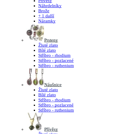
Přívěsy
Náhrdelníky
Brože
+ 1 další
Náramky
Prsteny
Žluté zlato
Bílé zlato
Stříbro - rhodium
Stříbro - pozlacené
Stříbro - ruthenium
Náušnice
Žluté zlato
Bílé zlato
Stříbro - rhodium
Stříbro - pozlacené
Stříbro - ruthenium
Přívěsy