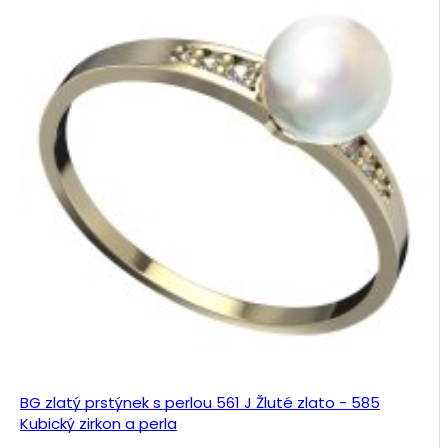
BG zlatý prstýnek s perlou 561 J Žluté zlato - 585
Kubický zirkon a perla