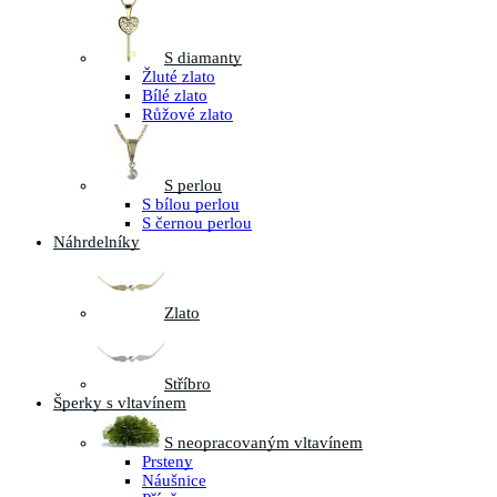
S diamanty
Žluté zlato
Bílé zlato
Růžové zlato
S perlou
S bílou perlou
S černou perlou
Náhrdelníky
Zlato
Stříbro
Šperky s vltavínem
S neopracovaným vltavínem
Prsteny
Náušnice