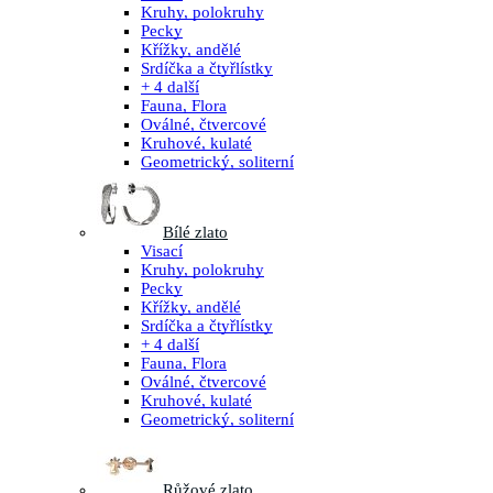
Kruhy, polokruhy
Pecky
Křížky, andělé
Srdíčka a čtyřlístky
+ 4 další
Fauna, Flora
Oválné, čtvercové
Kruhové, kulaté
Geometrický, soliterní
Bílé zlato
Visací
Kruhy, polokruhy
Pecky
Křížky, andělé
Srdíčka a čtyřlístky
+ 4 další
Fauna, Flora
Oválné, čtvercové
Kruhové, kulaté
Geometrický, soliterní
Růžové zlato