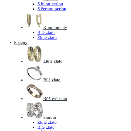
S bílou perlou
S černou perlou
Komponenty
Bílé zlato
Žluté zlato
Prsteny
Žluté zlato
Bílé zlato
Růžové zlato
Snubní
Žluté zlato
Bílé zlato