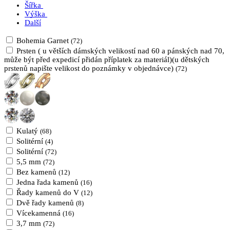
Šířka
Výška
Další
Bohemia Garnet
(72)
Prsten ( u větších dámských velikostí nad 60 a pánských nad 70,
může být před expedicí přidán příplatek za materiál)(u dětských
prstenů napište velikost do poznámky v objednávce)
(72)
Kulatý
(68)
Solitérní
(4)
Solitérní
(72)
5,5 mm
(72)
Bez kamenů
(12)
Jedna řada kamenů
(16)
Řady kamenů do V
(12)
Dvě řady kamenů
(8)
Vícekamenná
(16)
3,7 mm
(72)