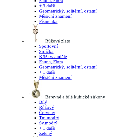
Fauna, Flora
+ 3 další
Geometrický, solitérní, ostatní
Měsíční znamení
Písmenka
Růžové zlato
Sportovní
Srdíčka
Křížky, andělé
Fauna, Flora
Geometrický, solitérní, ostatní
+ 1 další
Měsíční znamení
Barevné a bílé kubické zirkony
Bílý
Růžový
Červený
Tm.modrý
Sv.modrý
+ 1 další
Zelený