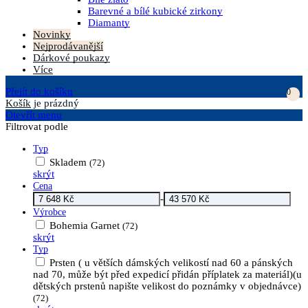
Barevné a bílé kubické zirkony
Diamanty
Novinky
Nejprodávanější
Dárkové poukazy
Více
Přejít do košíku
0
Košík
je prázdný
Otevřít menu
Filtrovat podle
Typ
Skladem
(72)
skrýt
Cena
-
Výrobce
Bohemia Garnet
(72)
skrýt
Typ
Prsten ( u větších dámských velikostí nad 60 a pánských
nad 70, může být před expedicí přidán příplatek za materiál)(u
dětských prstenů napište velikost do poznámky v objednávce)
(72)