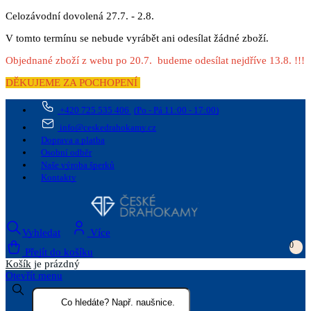
Celozávodní dovolená 27.7. - 2.8.
V tomto termínu se nebude vyrábět ani odesílat žádné zboží.
Objednané zboží z webu po 20.7. budeme odesílat nejdříve 13.8. !!!
DĚKUJEME ZA POCHOPENÍ
+420 725 535 406
(Po - Pá 11:00 - 17:00)
info@ceskedrahokamy.cz
Doprava a platba
Osobní odběr
Naše výroba šperků
Kontakty
Vyhledat
Více
0
Přejít do košíku
Košík
je prázdný
Otevřít menu