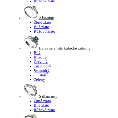
Růžové zlato
Zásnubní
Žluté zlato
Bílé zlato
Růžové zlato
Barevné a bílé kubické zirkony
Bílý
Růžový
Červený
Tm.modrý
Sv.modrý
+ 1 další
Zelený
S diamanty
Žluté zlato
Bílé zlato
Růžové zlato