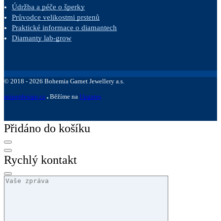
Údržba a péče o šperky
Průvodce velikostmi prstenů
Praktické informace o diamantech
Diamanty lab-grow
©
2018 -
2026
Bohemia Garnet Jewellery a.s.
sniperdesign.cz
Běžíme na
Upgates
Přidáno do košíku
Rychlý kontakt