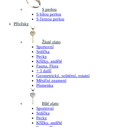
S perlou
S bílou perlou
S černou perlou
Přívěsky
Žluté zlato
Sportovní
Srdíčka
Pecky
Křížky, andělé
Fauna, Flora
+ 3 další
Geometrický, solitérní, ostatní
Měsíční znamení
Písmenka
Bílé zlato
Sportovní
Srdíčka
Pecky
Křížky, andělé