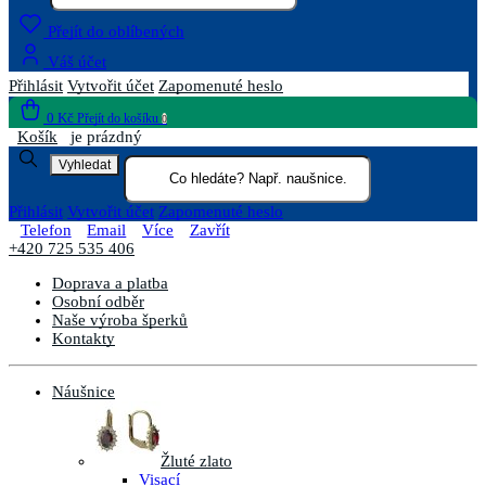
Přejít do oblíbených
Váš účet
Přihlásit
Vytvořit účet
Zapomenuté heslo
0 Kč
Přejít do košíku
0
Košík
je prázdný
Vyhledat
Přihlásit
Vytvořit účet
Zapomenuté heslo
Telefon
Email
Více
Zavřít
+420 725 535 406
Doprava a platba
Osobní odběr
Naše výroba šperků
Kontakty
Náušnice
Žluté zlato
Visací