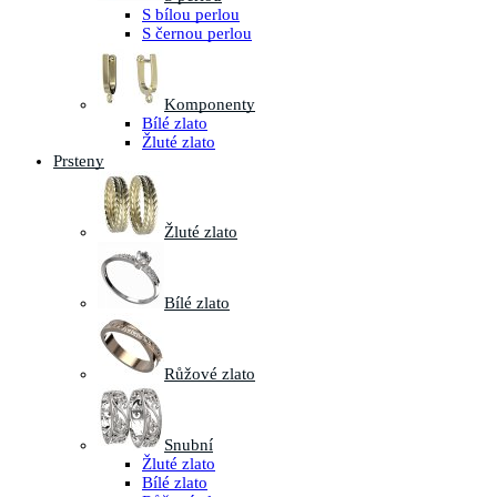
S bílou perlou
S černou perlou
Komponenty
Bílé zlato
Žluté zlato
Prsteny
Žluté zlato
Bílé zlato
Růžové zlato
Snubní
Žluté zlato
Bílé zlato