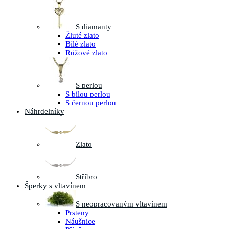
S diamanty
Žluté zlato
Bílé zlato
Růžové zlato
S perlou
S bílou perlou
S černou perlou
Náhrdelníky
Zlato
Stříbro
Šperky s vltavínem
S neopracovaným vltavínem
Prsteny
Náušnice