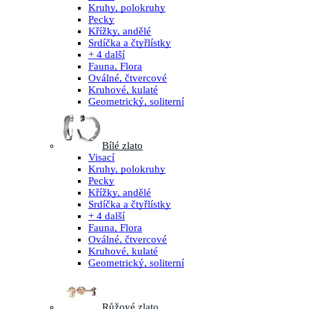
Kruhy, polokruhy
Pecky
Křížky, andělé
Srdíčka a čtyřlístky
+ 4 další
Fauna, Flora
Oválné, čtvercové
Kruhové, kulaté
Geometrický, soliterní
Bílé zlato
Visací
Kruhy, polokruhy
Pecky
Křížky, andělé
Srdíčka a čtyřlístky
+ 4 další
Fauna, Flora
Oválné, čtvercové
Kruhové, kulaté
Geometrický, soliterní
Růžové zlato