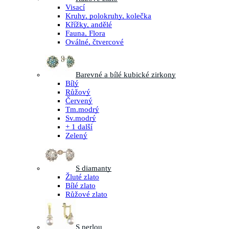
Visací
Kruhy, polokruhy, kolečka
Křížky, andělé
Fauna, Flora
Oválné, čtvercové
Barevné a bílé kubické zirkony
Bílý
Růžový
Červený
Tm.modrý
Sv.modrý
+ 1 další
Zelený
S diamanty
Žluté zlato
Bílé zlato
Růžové zlato
S perlou