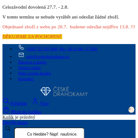
Celozávodní dovolená 27.7. - 2.8.
V tomto termínu se nebude vyrábět ani odesílat žádné zboží.
Objednané zboží z webu po 20.7. budeme odesílat nejdříve 13.8. !!!
DĚKUJEME ZA POCHOPENÍ
+420 725 535 406
(Po - Pá 11:00 - 17:00)
info@ceskedrahokamy.cz
Doprava a platba
Osobní odběr
Naše výroba šperků
Kontakty
Vyhledat
Více
0
Přejít do košíku
Košík
je prázdný
Otevřít menu