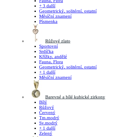
Fauna, Flora
+ 3 další
Geometrický, solitérní, ostatní
Měsíční znamení
Písmenka
Růžové zlato
Sportovní
Srdíčka
Křížky, andělé
Fauna, Flora
Geometrický, solitérní, ostatní
+ 1 další
Měsíční znamení
Barevné a bílé kubické zirkony
Bílý
Růžový
Červený
Tm.modrý
Sv.modrý
+ 1 další
Zelený