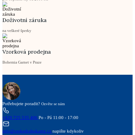
Doživotní záruka
na veškeré šperky
Vzorková prodejna
Bohemia Garnet v Praze
Potřebujete poradit?
Ozvěte se nám
+420 725 535 406
Po - Pá 11:00 - 17:00
info@ceskedrahokamy.cz
napište kdykoliv