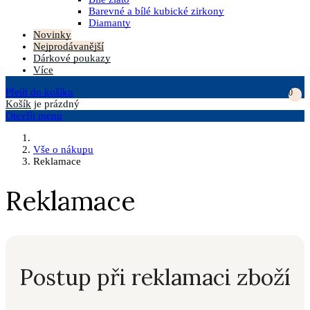
Barevné a bílé kubické zirkony
Diamanty
Novinky
Nejprodávanější
Dárkové poukazy
Více
Přejít do košíku
0
Košík
je prázdný
Otevřít menu
Vše o nákupu
Reklamace
Reklamace
Postup při reklamaci zboží