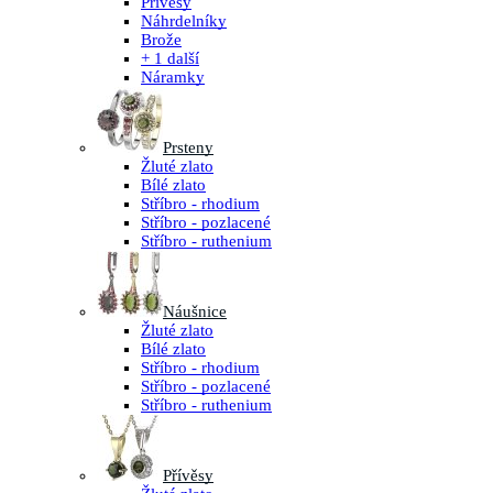
Přívěsy
Náhrdelníky
Brože
+ 1 další
Náramky
Prsteny
Žluté zlato
Bílé zlato
Stříbro - rhodium
Stříbro - pozlacené
Stříbro - ruthenium
Náušnice
Žluté zlato
Bílé zlato
Stříbro - rhodium
Stříbro - pozlacené
Stříbro - ruthenium
Přívěsy