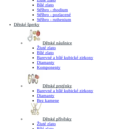
Žluté zlato
Bílé zlato
Stříbro - rhodium
Stříbro - pozlacené
Stříbro - ruthenium
Dětské šperky
Dětské náušnice
Žluté zlato
Bílé zlato
Barevné a bílé kubické zirkony
Diamanty
Komponenty
Dětské prstýnky
Barevné a bílé kubické zirkony
Diamanty
Bez kamene
Dětské přívěsky
Žluté zlato
Bílé zlato