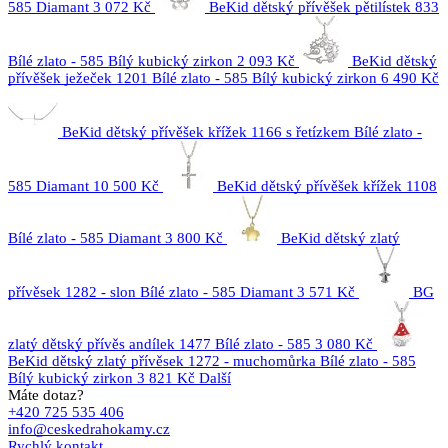
585 Diamant
3 072 Kč
BeKid dětský přívěšek pětilístek 833
Bílé zlato - 585 Bílý kubický zirkon
2 093 Kč
BeKid dětský
přívěšek ježeček 1201 Bílé zlato - 585 Bílý kubický zirkon
6 490 Kč
BeKid dětský přívěšek křížek 1166 s řetízkem Bílé zlato -
585 Diamant
10 500 Kč
BeKid dětský přívěšek křížek 1108
Bílé zlato - 585 Diamant
3 800 Kč
BeKid dětský zlatý
přívěsek 1282 - slon Bílé zlato - 585 Diamant
3 571 Kč
BG
zlatý dětský přívěs andílek 1477 Bílé zlato - 585
3 080 Kč
BeKid dětský zlatý přívěsek 1272 - muchomůrka Bílé zlato - 585
Bílý kubický zirkon
3 821 Kč
Další
Máte dotaz?
+420 725 535 406
info@ceskedrahokamy.cz
Rychlý kontakt