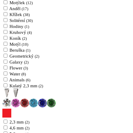
Motýlek
(12)
Anděl
(17)
Křížek
(38)
Solitérní
(30)
Hodiny
(1)
Kruhový
(4)
Koník
(2)
Motýl
(10)
Beruška
(1)
Geometrický
(2)
Galaxy
(2)
Flower
(3)
Water
(8)
Animals
(6)
Kulatý 2,3 mm
(2)
2,3 mm
(2)
4,6 mm
(2)