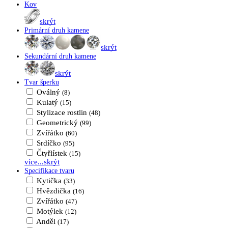
Kov
skrýt
Primární druh kamene
skrýt
Sekundární druh kamene
skrýt
Tvar šperku
Oválný
(8)
Kulatý
(15)
Stylizace rostlin
(48)
Geometrický
(99)
Zvířátko
(60)
Srdíčko
(95)
Čtyřlístek
(15)
více...
skrýt
Specifikace tvaru
Kytička
(33)
Hvězdička
(16)
Zvířátko
(47)
Motýlek
(12)
Anděl
(17)