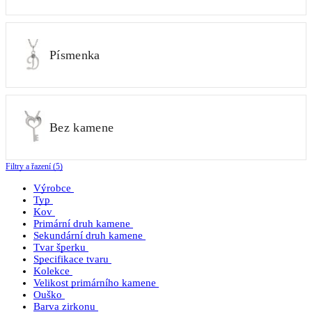
Písmenka
Bez kamene
Filtry a řazení (5)
Výrobce
Typ
Kov
Primární druh kamene
Sekundární druh kamene
Tvar šperku
Specifikace tvaru
Kolekce
Velikost primárního kamene
Ouško
Barva zirkonu