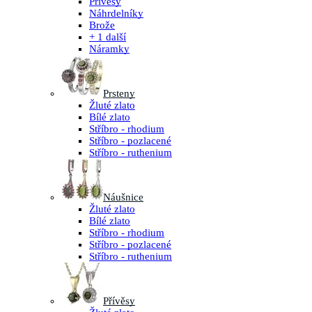
Přívěsy
Náhrdelníky
Brože
+ 1 další
Náramky
Prsteny
Žluté zlato
Bílé zlato
Stříbro - rhodium
Stříbro - pozlacené
Stříbro - ruthenium
Náušnice
Žluté zlato
Bílé zlato
Stříbro - rhodium
Stříbro - pozlacené
Stříbro - ruthenium
Přívěsy