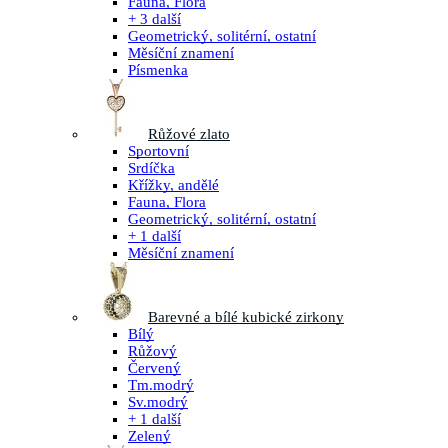
Fauna, Flora
+ 3 další
Geometrický, solitérní, ostatní
Měsíční znamení
Písmenka
Růžové zlato
Sportovní
Srdíčka
Křížky, andělé
Fauna, Flora
Geometrický, solitérní, ostatní
+ 1 další
Měsíční znamení
Barevné a bílé kubické zirkony
Bílý
Růžový
Červený
Tm.modrý
Sv.modrý
+ 1 další
Zelený