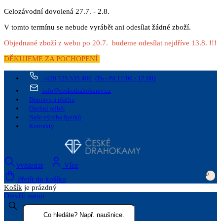
Celozávodní dovolená 27.7. - 2.8.
V tomto termínu se nebude vyrábět ani odesílat žádné zboží.
Objednané zboží z webu po 20.7. budeme odesílat nejdříve 13.8. !!!
DĚKUJEME ZA POCHOPENÍ
+420 725 535 406
(Po - Pá 11:00 - 17:00)
info@ceskedrahokamy.cz
Doprava a platba
Osobní odběr
Naše výroba šperků
Kontakty
Vyhledat
Více
0
Přejít do košíku
Košík
je prázdný
Otevřít menu