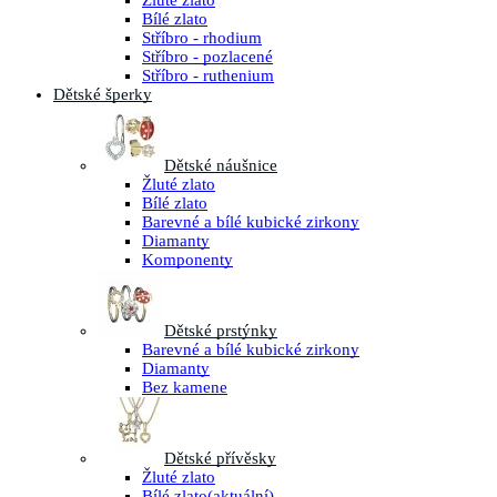
Žluté zlato
Bílé zlato
Stříbro - rhodium
Stříbro - pozlacené
Stříbro - ruthenium
Dětské šperky
Dětské náušnice
Žluté zlato
Bílé zlato
Barevné a bílé kubické zirkony
Diamanty
Komponenty
Dětské prstýnky
Barevné a bílé kubické zirkony
Diamanty
Bez kamene
Dětské přívěsky
Žluté zlato
Bílé zlato
(aktuální)