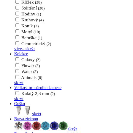
Křížek
(38)
Solitérní
(30)
Hodiny
(1)
Kruhový
(4)
Koník
(2)
Motýl
(10)
Beruška
(1)
Geometrický
(2)
více...
skrýt
Kolekce
Galaxy
(2)
Flower
(3)
Water
(8)
Animals
(6)
skrýt
Velikost primárního kamene
Kulatý 2,3 mm
(2)
skrýt
Ouško
skrýt
Barva zirkonu
skrýt