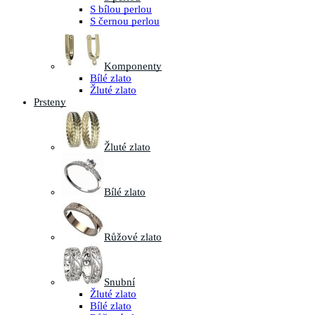
S bílou perlou
S černou perlou
Komponenty
Bílé zlato
Žluté zlato
Prsteny
Žluté zlato
Bílé zlato
Růžové zlato
Snubní
Žluté zlato
Bílé zlato