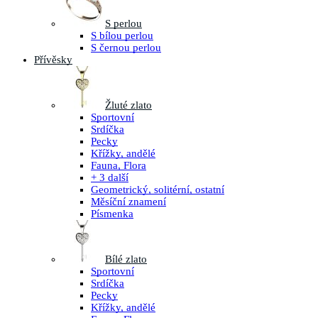
S perlou
S bílou perlou
S černou perlou
Přívěsky
Žluté zlato
Sportovní
Srdíčka
Pecky
Křížky, andělé
Fauna, Flora
+ 3 další
Geometrický, solitérní, ostatní
Měsíční znamení
Písmenka
Bílé zlato
Sportovní
Srdíčka
Pecky
Křížky, andělé