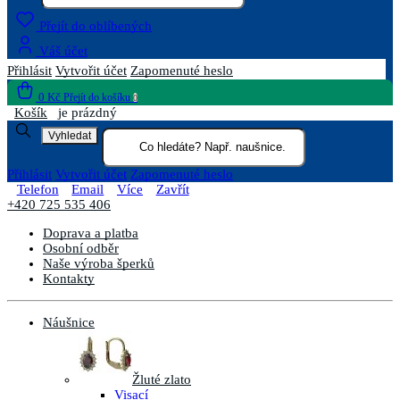
Přejít do oblíbených
Váš účet
Přihlásit
Vytvořit účet
Zapomenuté heslo
0 Kč
Přejít do košíku
0
Košík
je prázdný
Vyhledat
Přihlásit
Vytvořit účet
Zapomenuté heslo
Telefon
Email
Více
Zavřít
+420 725 535 406
Doprava a platba
Osobní odběr
Naše výroba šperků
Kontakty
Náušnice
Žluté zlato
Visací