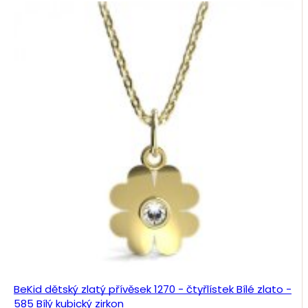
BeKid dětský zlatý přívěsek 1270 - čtyřlístek Bílé zlato -
585 Bílý kubický zirkon