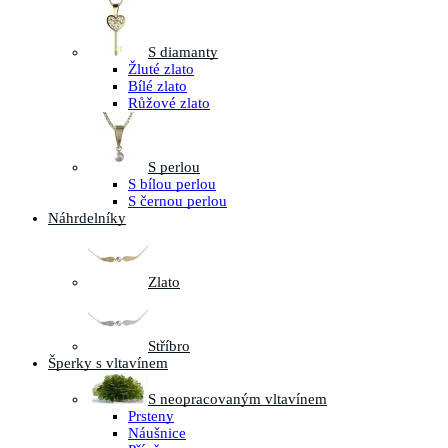
S diamanty
Žluté zlato
Bílé zlato
Růžové zlato
S perlou
S bílou perlou
S černou perlou
Náhrdelníky
Zlato
Stříbro
Šperky s vltavínem
S neopracovaným vltavínem
Prsteny
Náušnice