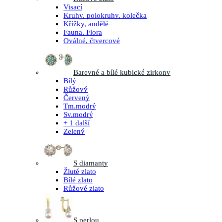
Visací
Kruhy, polokruhy, kolečka
Křížky, andělé
Fauna, Flora
Oválné, čtvercové
Barevné a bílé kubické zirkony
Bílý
Růžový
Červený
Tm.modrý
Sv.modrý
+ 1 další
Zelený
S diamanty
Žluté zlato
Bílé zlato
Růžové zlato
S perlou