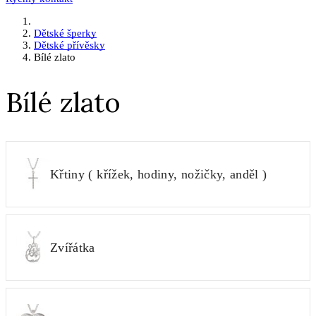
Dětské šperky
Dětské přívěsky
Bílé zlato
Bílé zlato
Křtiny ( křížek, hodiny, nožičky, anděl )
Zvířátka