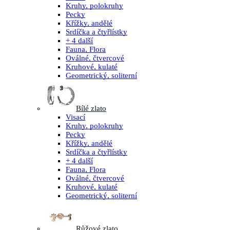
Kruhy, polokruhy
Pecky
Křížky, andělé
Srdíčka a čtyřlístky
+ 4 další
Fauna, Flora
Oválné, čtvercové
Kruhové, kulaté
Geometrický, soliterní
Bílé zlato
Visací
Kruhy, polokruhy
Pecky
Křížky, andělé
Srdíčka a čtyřlístky
+ 4 další
Fauna, Flora
Oválné, čtvercové
Kruhové, kulaté
Geometrický, soliterní
Růžové zlato