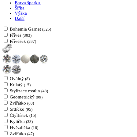
Barva šperku
Šířka
Výška
Další
Bohemia Garnet
(325)
Přívěs
(303)
Přívěšek
(297)
Oválný
(8)
Kulatý
(15)
Stylizace rostlin
(48)
Geometrický
(99)
Zvířátko
(60)
Srdíčko
(95)
Čtyřlístek
(15)
Kytička
(33)
Hvězdička
(16)
Zvířátko
(47)