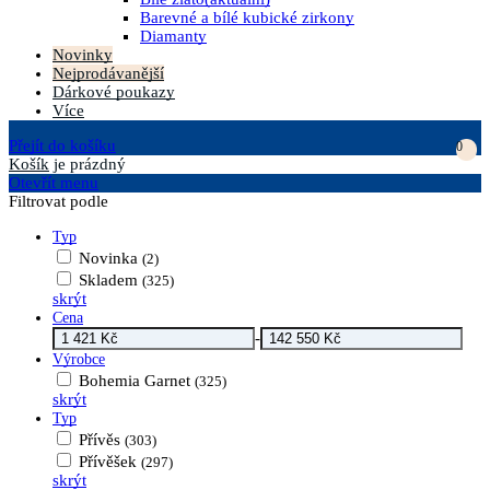
Barevné a bílé kubické zirkony
Diamanty
Novinky
Nejprodávanější
Dárkové poukazy
Více
Přejít do košíku
0
Košík
je prázdný
Otevřít menu
Filtrovat podle
Typ
Novinka
(2)
Skladem
(325)
skrýt
Cena
-
Výrobce
Bohemia Garnet
(325)
skrýt
Typ
Přívěs
(303)
Přívěšek
(297)
skrýt