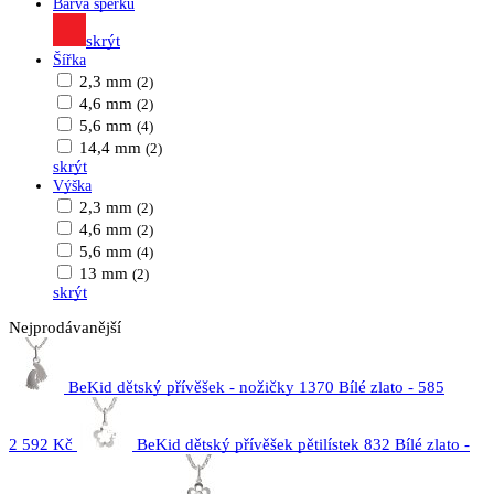
Barva šperku
skrýt
Šířka
2,3 mm
(2)
4,6 mm
(2)
5,6 mm
(4)
14,4 mm
(2)
skrýt
Výška
2,3 mm
(2)
4,6 mm
(2)
5,6 mm
(4)
13 mm
(2)
skrýt
Nejprodávanější
BeKid dětský přívěšek - nožičky 1370 Bílé zlato - 585
2 592 Kč
BeKid dětský přívěšek pětilístek 832 Bílé zlato -