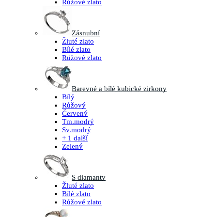
Růžové zlato
Zásnubní
Žluté zlato
Bílé zlato
Růžové zlato
Barevné a bílé kubické zirkony
Bílý
Růžový
Červený
Tm.modrý
Sv.modrý
+ 1 další
Zelený
S diamanty
Žluté zlato
Bílé zlato
Růžové zlato