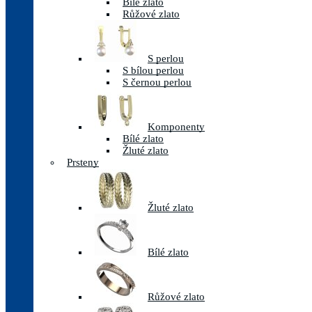
Bílé zlato
Růžové zlato
S perlou
S bílou perlou
S černou perlou
Komponenty
Bílé zlato
Žluté zlato
Prsteny
Žluté zlato
Bílé zlato
Růžové zlato