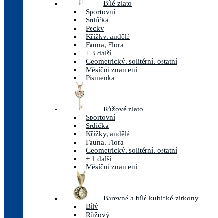
Bílé zlato
Sportovní
Srdíčka
Pecky
Křížky, andělé
Fauna, Flora
+ 3 další
Geometrický, solitérní, ostatní
Měsíční znamení
Písmenka
Růžové zlato
Sportovní
Srdíčka
Křížky, andělé
Fauna, Flora
Geometrický, solitérní, ostatní
+ 1 další
Měsíční znamení
Barevné a bílé kubické zirkony
Bílý
Růžový