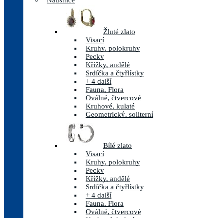
Náušnice
Žluté zlato
Visací
Kruhy, polokruhy
Pecky
Křížky, andělé
Srdíčka a čtyřlístky
+ 4 další
Fauna, Flora
Oválné, čtvercové
Kruhové, kulaté
Geometrický, soliterní
Bílé zlato
Visací
Kruhy, polokruhy
Pecky
Křížky, andělé
Srdíčka a čtyřlístky
+ 4 další
Fauna, Flora
Oválné, čtvercové