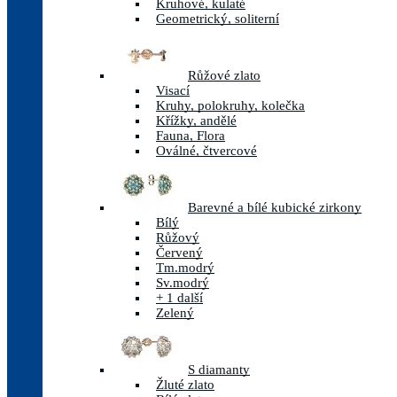
Kruhové, kulaté
Geometrický, soliterní
Růžové zlato
Visací
Kruhy, polokruhy, kolečka
Křížky, andělé
Fauna, Flora
Oválné, čtvercové
Barevné a bílé kubické zirkony
Bílý
Růžový
Červený
Tm.modrý
Sv.modrý
+ 1 další
Zelený
S diamanty
Žluté zlato