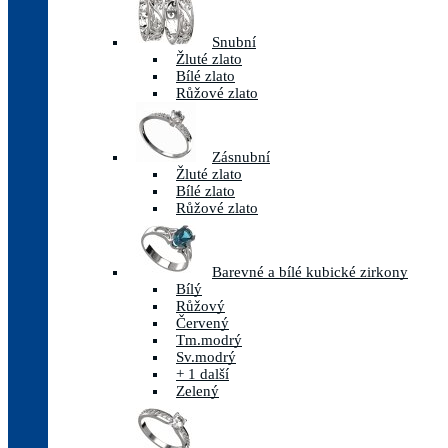
Snubní
Žluté zlato
Bílé zlato
Růžové zlato
Zásnubní
Žluté zlato
Bílé zlato
Růžové zlato
Barevné a bílé kubické zirkony
Bílý
Růžový
Červený
Tm.modrý
Sv.modrý
+ 1 další
Zelený