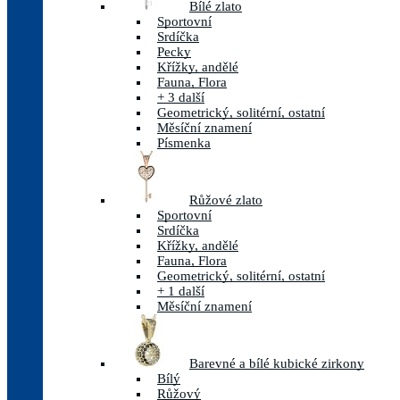
Bílé zlato
Sportovní
Srdíčka
Pecky
Křížky, andělé
Fauna, Flora
+ 3 další
Geometrický, solitérní, ostatní
Měsíční znamení
Písmenka
Růžové zlato
Sportovní
Srdíčka
Křížky, andělé
Fauna, Flora
Geometrický, solitérní, ostatní
+ 1 další
Měsíční znamení
Barevné a bílé kubické zirkony
Bílý
Růžový