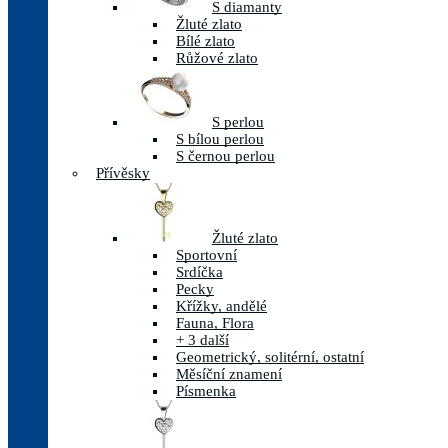
S diamanty
Žluté zlato
Bílé zlato
Růžové zlato
S perlou
S bílou perlou
S černou perlou
Přívěsky
Žluté zlato
Sportovní
Srdíčka
Pecky
Křížky, andělé
Fauna, Flora
+ 3 další
Geometrický, solitérní, ostatní
Měsíční znamení
Písmenka