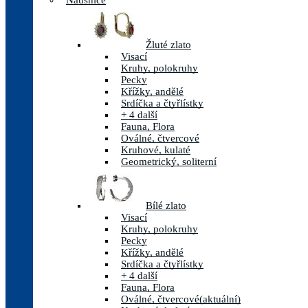
Náušnice
Žluté zlato
Visací
Kruhy, polokruhy
Pecky
Křížky, andělé
Srdíčka a čtyřlístky
+ 4 další
Fauna, Flora
Oválné, čtvercové
Kruhové, kulaté
Geometrický, soliterní
Bílé zlato
Visací
Kruhy, polokruhy
Pecky
Křížky, andělé
Srdíčka a čtyřlístky
+ 4 další
Fauna, Flora
Oválné, čtvercové
(aktuální)