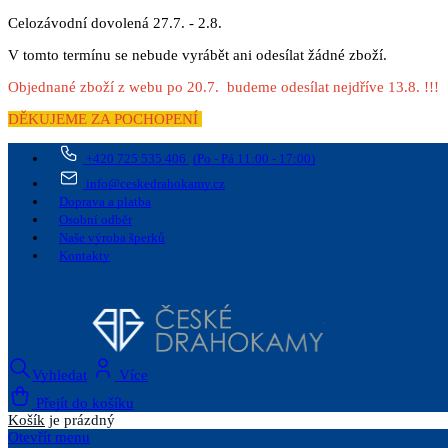
Celozávodní dovolená 27.7. - 2.8.
V tomto termínu se nebude vyrábět ani odesílat žádné zboží.
Objednané zboží z webu po 20.7. budeme odesílat nejdříve 13.8. !!!
DĚKUJEME ZA POCHOPENÍ
+420 725 535 406
(Po - Pá 11:00 - 17:00)
info@ceskedrahokamy.cz
Doprava a platba
Osobní odběr
Naše výroba šperků
Kontakty
Vyhledat
Více
Přejít do košíku
Košík
je prázdný
Otevřít menu