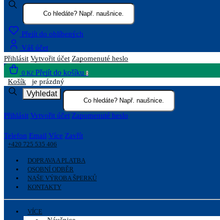
Přejít do oblíbených
Váš účet
Přihlásit
Vytvořit účet
Zapomenuté heslo
Přejít do košíku
0 Kč
0
Košík
je prázdný
Vyhledat
Přihlásit
Vytvořit účet
Zapomenuté heslo
Telefon
Email
Více
Zavřít
+420 725 535 406
DOPRAVA A PLATBA
OSOBNÍ ODBĚR
NAŠE VÝROBA ŠPERKŮ
KONTAKTY
VÍCE