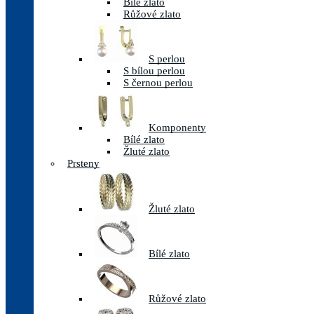
Bílé zlato
Růžové zlato
S perlou
S bílou perlou
S černou perlou
Komponenty
Bílé zlato
Žluté zlato
Prsteny
Žluté zlato
Bílé zlato
Růžové zlato