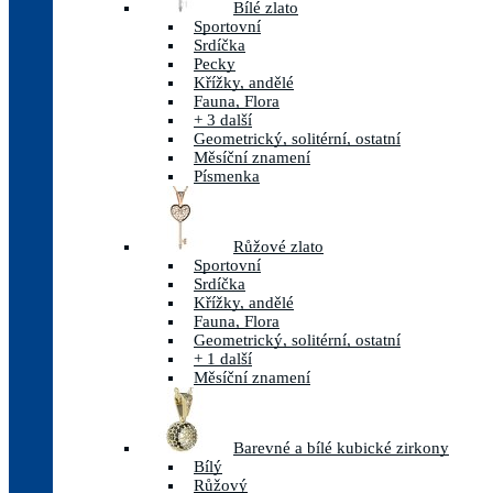
Bílé zlato
Sportovní
Srdíčka
Pecky
Křížky, andělé
Fauna, Flora
+ 3 další
Geometrický, solitérní, ostatní
Měsíční znamení
Písmenka
Růžové zlato
Sportovní
Srdíčka
Křížky, andělé
Fauna, Flora
Geometrický, solitérní, ostatní
+ 1 další
Měsíční znamení
Barevné a bílé kubické zirkony
Bílý
Růžový