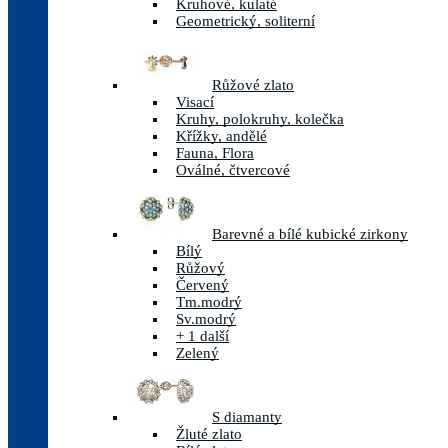
Kruhové, kulaté
Geometrický, soliterní
Růžové zlato
Visací
Kruhy, polokruhy, kolečka
Křížky, andělé
Fauna, Flora
Oválné, čtvercové
Barevné a bílé kubické zirkony
Bílý
Růžový
Červený
Tm.modrý
Sv.modrý
+ 1 další
Zelený
S diamanty
Žluté zlato