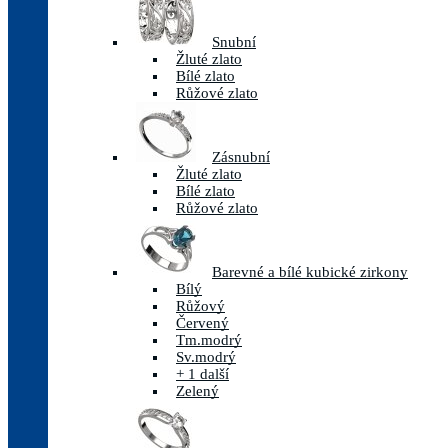
Snubní
Žluté zlato
Bílé zlato
Růžové zlato
Zásnubní
Žluté zlato
Bílé zlato
Růžové zlato
Barevné a bílé kubické zirkony
Bílý
Růžový
Červený
Tm.modrý
Sv.modrý
+ 1 další
Zelený