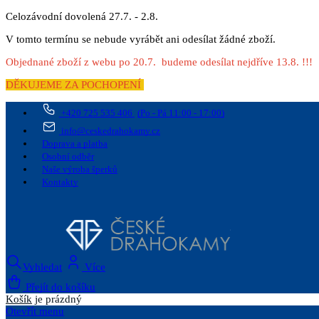
Celozávodní dovolená 27.7. - 2.8.
V tomto termínu se nebude vyrábět ani odesílat žádné zboží.
Objednané zboží z webu po 20.7. budeme odesílat nejdříve 13.8. !!!
DĚKUJEME ZA POCHOPENÍ
+420 725 535 406
(Po - Pá 11:00 - 17:00)
info@ceskedrahokamy.cz
Doprava a platba
Osobní odběr
Naše výroba šperků
Kontakty
Vyhledat
Více
Přejít do košíku
Košík
je prázdný
Otevřít menu