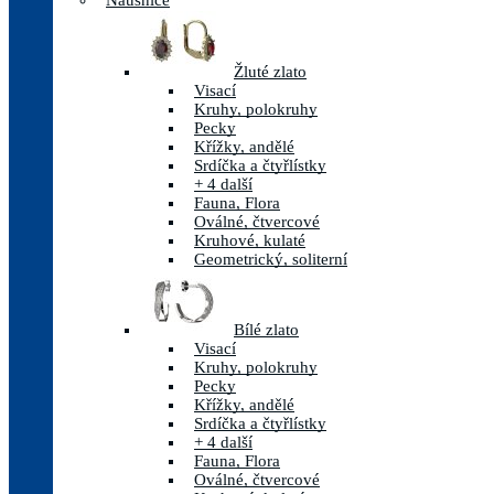
Náušnice
Žluté zlato
Visací
Kruhy, polokruhy
Pecky
Křížky, andělé
Srdíčka a čtyřlístky
+ 4 další
Fauna, Flora
Oválné, čtvercové
Kruhové, kulaté
Geometrický, soliterní
Bílé zlato
Visací
Kruhy, polokruhy
Pecky
Křížky, andělé
Srdíčka a čtyřlístky
+ 4 další
Fauna, Flora
Oválné, čtvercové