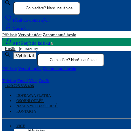
Přejít do oblíbených
Váš účet
Přihlásit
Vytvořit účet
Zapomenuté heslo
Přejít do košíku
0 Kč
0
Košík
je prázdný
Vyhledat
Přihlásit
Vytvořit účet
Zapomenuté heslo
Telefon
Email
Více
Zavřít
+420 725 535 406
DOPRAVA A PLATBA
OSOBNÍ ODBĚR
NAŠE VÝROBA ŠPERKŮ
KONTAKTY
VÍCE