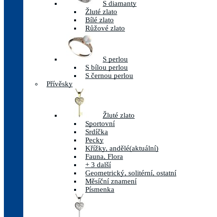
S diamanty
Žluté zlato
Bílé zlato
Růžové zlato
S perlou
S bílou perlou
S černou perlou
Přívěsky
Žluté zlato
Sportovní
Srdíčka
Pecky
Křížky, andělé
(aktuální)
Fauna, Flora
+ 3 další
Geometrický, solitérní, ostatní
Měsíční znamení
Písmenka