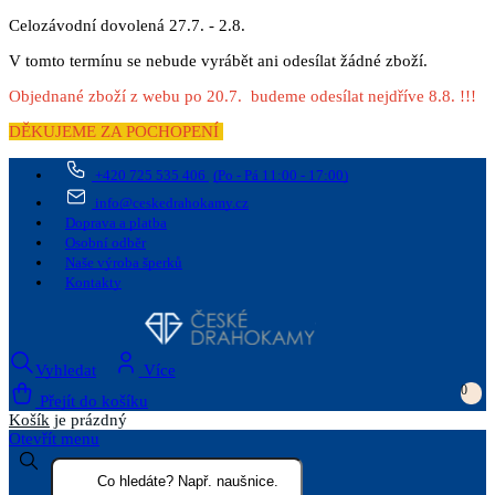
Celozávodní dovolená 27.7. - 2.8.
V tomto termínu se nebude vyrábět ani odesílat žádné zboží.
Objednané zboží z webu po 20.7. budeme odesílat nejdříve 8.8. !!!
DĚKUJEME ZA POCHOPENÍ
+420 725 535 406
(Po - Pá 11:00 - 17:00)
info@ceskedrahokamy.cz
Doprava a platba
Osobní odběr
Naše výroba šperků
Kontakty
Vyhledat
Více
0
Přejít do košíku
Košík
je prázdný
Otevřít menu