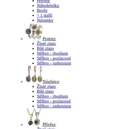
Přívěsy
Náhrdelníky
Brože
+ 1 další
Náramky
Prsteny
Žluté zlato
Bílé zlato
Stříbro - rhodium
Stříbro - pozlacené
Stříbro - ruthenium
Náušnice
Žluté zlato
Bílé zlato
Stříbro - rhodium
Stříbro - pozlacené
Stříbro - ruthenium
Přívěsy