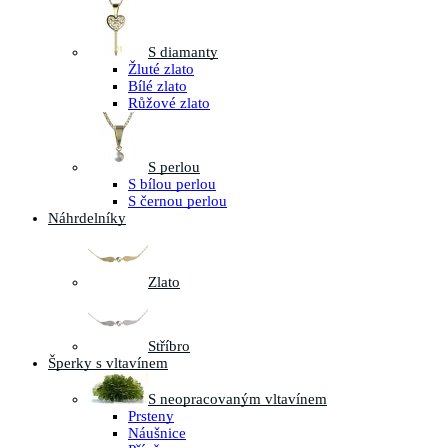
S diamanty
Žluté zlato
Bílé zlato
Růžové zlato
S perlou
S bílou perlou
S černou perlou
Náhrdelníky
Zlato
Stříbro
Šperky s vltavínem
S neopracovaným vltavínem
Prsteny
Náušnice