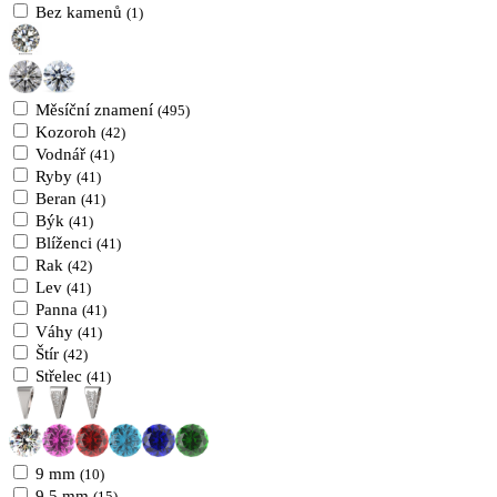
Bez kamenů
(1)
Měsíční znamení
(495)
Kozoroh
(42)
Vodnář
(41)
Ryby
(41)
Beran
(41)
Býk
(41)
Blíženci
(41)
Rak
(42)
Lev
(41)
Panna
(41)
Váhy
(41)
Štír
(42)
Střelec
(41)
9 mm
(10)
9,5 mm