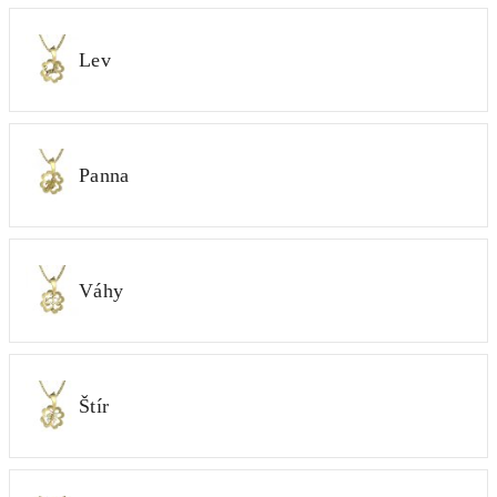
Lev
Panna
Váhy
Štír