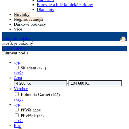
Barevné a bílé kubické zirkony
Diamanty
Novinky
Nejprodávanější
Dárkové poukazy
Více
Přejít do košíku
0
Košík
je prázdný
Otevřít menu
Filtrovat podle
Typ
Skladem
(495)
skrýt
Cena
-
Výrobce
Bohemia Garnet
(495)
skrýt
Typ
Přívěs
(224)
Přívěšek
(52)
skrýt
Kov