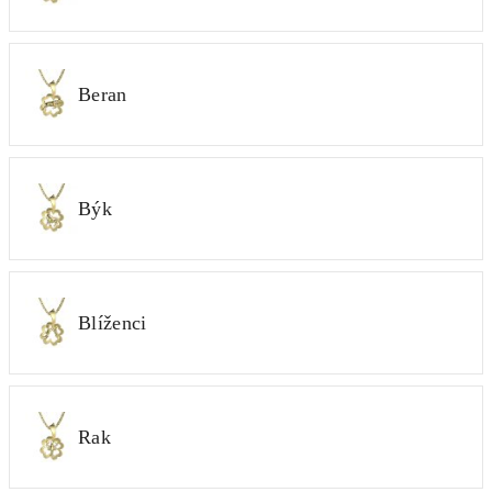
Beran
Býk
Blíženci
Rak