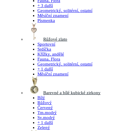
Fauna, Flora
+ 3 další
Geometrický, solitérní, ostatní
Měsíční znamení
Písmenka
Růžové zlato
Sportovní
Srdíčka
Křížky, andělé
Fauna, Flora
Geometrický, solitérní, ostatní
+ 1 další
Měsíční znamení
Barevné a bílé kubické zirkony
Bílý
Růžový
Červený
Tm.modrý
Sv.modrý
+ 1 další
Zelený