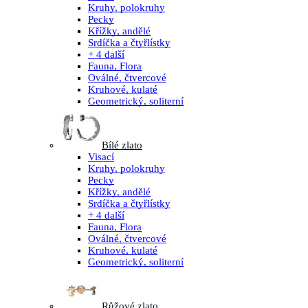
Kruhy, polokruhy
Pecky
Křížky, andělé
Srdíčka a čtyřlístky
+ 4 další
Fauna, Flora
Oválné, čtvercové
Kruhové, kulaté
Geometrický, soliterní
Bílé zlato
Visací
Kruhy, polokruhy
Pecky
Křížky, andělé
Srdíčka a čtyřlístky
+ 4 další
Fauna, Flora
Oválné, čtvercové
Kruhové, kulaté
Geometrický, soliterní
Růžové zlato