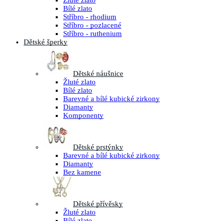
Žluté zlato
Bílé zlato
Stříbro - rhodium
Stříbro - pozlacené
Stříbro - ruthenium
Dětské šperky
Dětské náušnice
Žluté zlato
Bílé zlato
Barevné a bílé kubické zirkony
Diamanty
Komponenty
Dětské prstýnky
Barevné a bílé kubické zirkony
Diamanty
Bez kamene
Dětské přívěsky
Žluté zlato
Bílé zlato