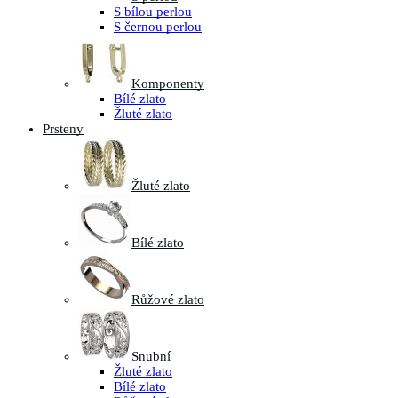
S bílou perlou
S černou perlou
Komponenty
Bílé zlato
Žluté zlato
Prsteny
Žluté zlato
Bílé zlato
Růžové zlato
Snubní
Žluté zlato
Bílé zlato