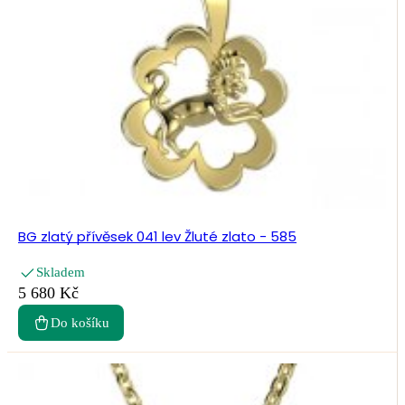
BG zlatý přívěsek 041 lev Žluté zlato - 585
Skladem
5 680 Kč
Do košíku