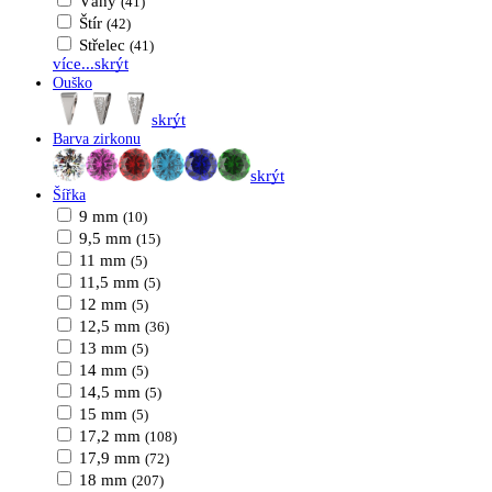
Váhy
(41)
Štír
(42)
Střelec
(41)
více...
skrýt
Ouško
skrýt
Barva zirkonu
skrýt
Šířka
9 mm
(10)
9,5 mm
(15)
11 mm
(5)
11,5 mm
(5)
12 mm
(5)
12,5 mm
(36)
13 mm
(5)
14 mm
(5)
14,5 mm
(5)
15 mm
(5)
17,2 mm
(108)
17,9 mm
(72)
18 mm
(207)