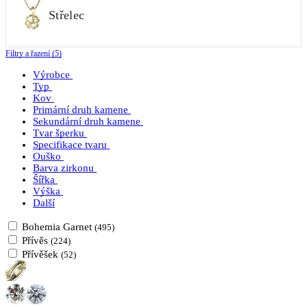
Střelec
Filtry a řazení (5)
Výrobce
Typ
Kov
Primární druh kamene
Sekundární druh kamene
Tvar šperku
Specifikace tvaru
Ouško
Barva zirkonu
Šířka
Výška
Další
Bohemia Garnet
(495)
Přívěs
(224)
Přívěšek
(52)