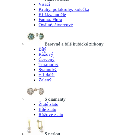
Visací
Kruhy, polokruhy, kolečka
Křížky, andělé
Fauna, Flora
Oválné, čtvercové
Barevné a bílé kubické zirkony
Bílý
Růžový
Červený
Tm.modrý
Sv.modrý
+ 1 další
Zelený
S diamanty
Žluté zlato
Bílé zlato
Růžové zlato
S perlou