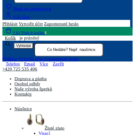
Přejít do oblíbených
Váš účet
Přihlásit
Vytvořit účet
Zapomenuté heslo
0 Kč
Přejít do košíku
0
Košík
je prázdný
Vyhledat
Přihlásit
Vytvořit účet
Zapomenuté heslo
Telefon
Email
Více
Zavřít
+420 725 535 406
Doprava a platba
Osobní odběr
Naše výroba šperků
Kontakty
Náušnice
Žluté zlato
Visací