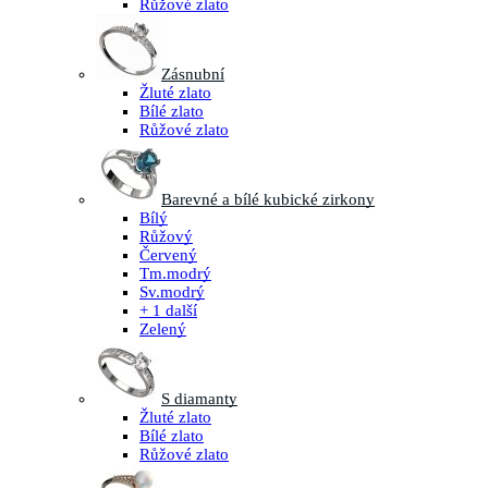
Růžové zlato
Zásnubní
Žluté zlato
Bílé zlato
Růžové zlato
Barevné a bílé kubické zirkony
Bílý
Růžový
Červený
Tm.modrý
Sv.modrý
+ 1 další
Zelený
S diamanty
Žluté zlato
Bílé zlato
Růžové zlato