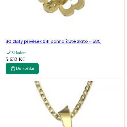
BG zlatý přívěsek 041 panna Žluté zlato - 585
Skladem
5 632 Kč
Do košíku