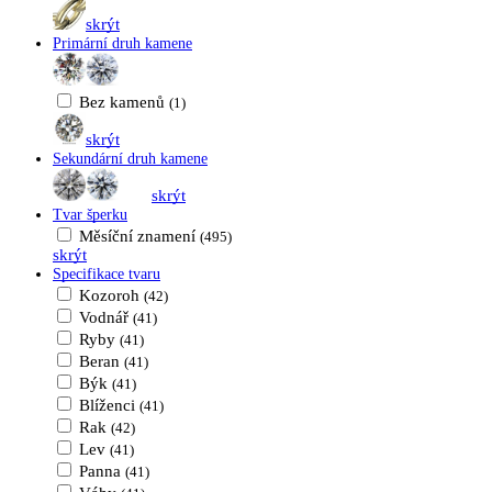
skrýt
Primární druh kamene
Bez kamenů
(1)
skrýt
Sekundární druh kamene
skrýt
Tvar šperku
Měsíční znamení
(495)
skrýt
Specifikace tvaru
Kozoroh
(42)
Vodnář
(41)
Ryby
(41)
Beran
(41)
Býk
(41)
Blíženci
(41)
Rak
(42)
Lev
(41)
Panna
(41)