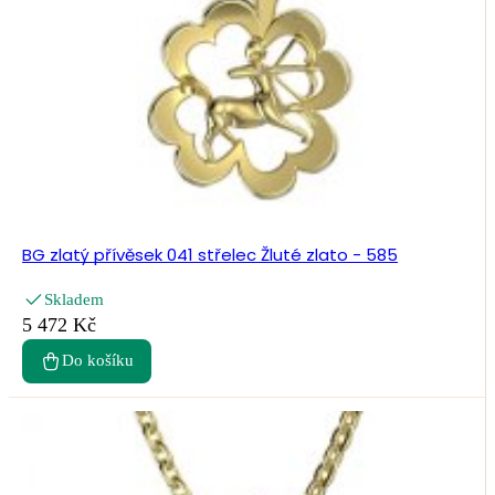
BG zlatý přívěsek 041 střelec Žluté zlato - 585
Skladem
5 472 Kč
Do košíku