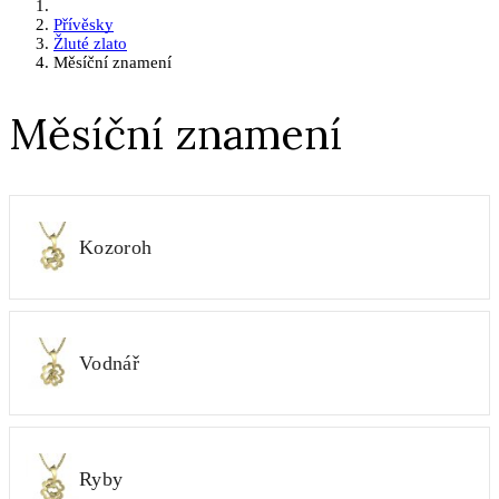
Přívěsky
Žluté zlato
Měsíční znamení
Měsíční znamení
Kozoroh
Vodnář
Ryby