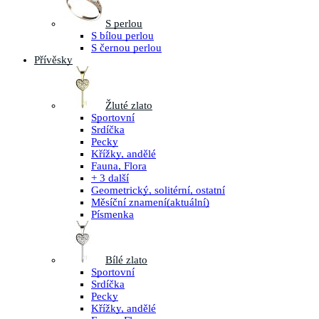
S perlou
S bílou perlou
S černou perlou
Přívěsky
Žluté zlato
Sportovní
Srdíčka
Pecky
Křížky, andělé
Fauna, Flora
+ 3 další
Geometrický, solitérní, ostatní
Měsíční znamení
(aktuální)
Písmenka
Bílé zlato
Sportovní
Srdíčka
Pecky
Křížky, andělé