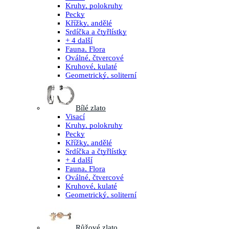
Kruhy, polokruhy
Pecky
Křížky, andělé
Srdíčka a čtyřlístky
+ 4 další
Fauna, Flora
Oválné, čtvercové
Kruhové, kulaté
Geometrický, soliterní
Bílé zlato
Visací
Kruhy, polokruhy
Pecky
Křížky, andělé
Srdíčka a čtyřlístky
+ 4 další
Fauna, Flora
Oválné, čtvercové
Kruhové, kulaté
Geometrický, soliterní
Růžové zlato