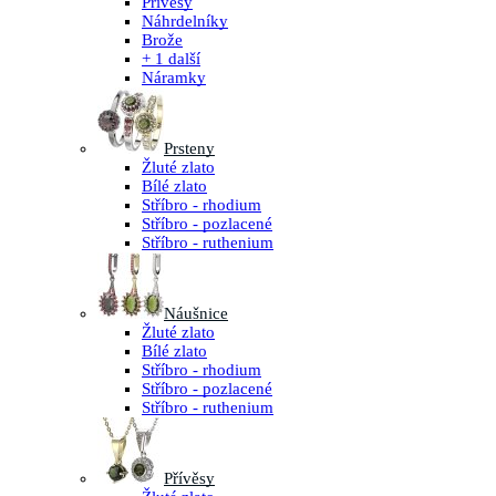
Přívěsy
Náhrdelníky
Brože
+ 1 další
Náramky
Prsteny
Žluté zlato
Bílé zlato
Stříbro - rhodium
Stříbro - pozlacené
Stříbro - ruthenium
Náušnice
Žluté zlato
Bílé zlato
Stříbro - rhodium
Stříbro - pozlacené
Stříbro - ruthenium
Přívěsy