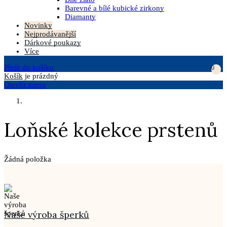
Barevné a bílé kubické zirkony
Diamanty
Novinky
Nejprodávanější
Dárkové poukazy
Více
Přejít do košíku
0
Košík
je prázdný
Otevřít menu
Loňské kolekce prstenů
Žádná položka
Naše výroba šperků