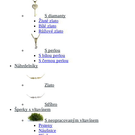
S diamanty
Žluté zlato
Bílé zlato
Růžové zlato
S perlou
S bílou perlou
S černou perlou
Náhrdelníky
Zlato
Stříbro
Šperky s vltavínem
S neopracovaným vltavínem
Prsteny
Náušnice