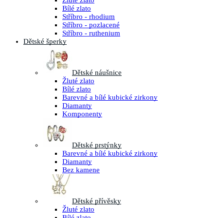
Žluté zlato
Bílé zlato
Stříbro - rhodium
Stříbro - pozlacené
Stříbro - ruthenium
Dětské šperky
Dětské náušnice
Žluté zlato
Bílé zlato
Barevné a bílé kubické zirkony
Diamanty
Komponenty
Dětské prstýnky
Barevné a bílé kubické zirkony
Diamanty
Bez kamene
Dětské přívěsky
Žluté zlato
Bílé zlato