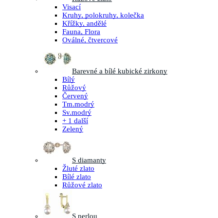
Visací
Kruhy, polokruhy, kolečka
Křížky, andělé
Fauna, Flora
Oválné, čtvercové
Barevné a bílé kubické zirkony
Bílý
Růžový
Červený
Tm.modrý
Sv.modrý
+ 1 další
Zelený
S diamanty
Žluté zlato
Bílé zlato
Růžové zlato
S perlou