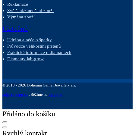
Reklamace
Zvětšení/zmenšení zboží
Výměna zboží
Užitečné
Údržba a péče o šperky
Průvodce velikostmi prstenů
Praktické informace o diamantech
Diamanty lab-grow
©
2018 -
2026
Bohemia Garnet Jewellery a.s.
sniperdesign.cz
Běžíme na
Upgates
Přidáno do košíku
Rychlý kontakt