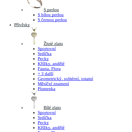
S perlou
S bílou perlou
S černou perlou
Přívěsky
Žluté zlato
Sportovní
Srdíčka
Pecky
Křížky, andělé
Fauna, Flora
+ 3 další
Geometrický, solitérní, ostatní
Měsíční znamení
Písmenka
Bílé zlato
Sportovní
Srdíčka
Pecky
Křížky, andělé