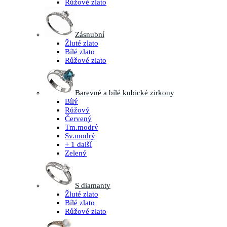
Růžové zlato
Zásnubní
Žluté zlato
Bílé zlato
Růžové zlato
Barevné a bílé kubické zirkony
Bílý
Růžový
Červený
Tm.modrý
Sv.modrý
+ 1 další
Zelený
S diamanty
Žluté zlato
Bílé zlato
Růžové zlato