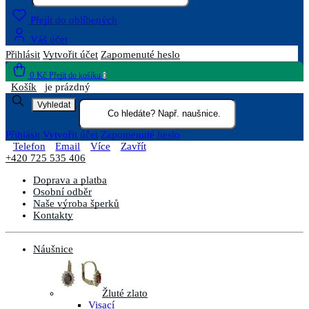
Přejít do oblíbených
Váš účet
Přihlásit
Vytvořit účet
Zapomenuté heslo
0 Kč
Přejít do košíku
0
Košík
je prázdný
Vyhledat
Přihlásit
Vytvořit účet
Zapomenuté heslo
Telefon
Email
Více
Zavřít
+420 725 535 406
Doprava a platba
Osobní odběr
Naše výroba šperků
Kontakty
Náušnice
Žluté zlato
Visací