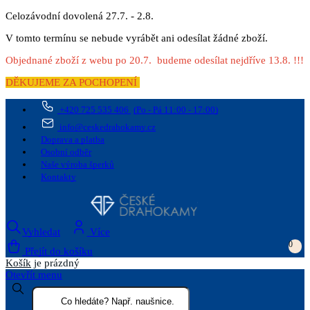
Celozávodní dovolená 27.7. - 2.8.
V tomto termínu se nebude vyrábět ani odesílat žádné zboží.
Objednané zboží z webu po 20.7. budeme odesílat nejdříve 13.8. !!!
DĚKUJEME ZA POCHOPENÍ
+420 725 535 406
(Po - Pá 11:00 - 17:00)
info@ceskedrahokamy.cz
Doprava a platba
Osobní odběr
Naše výroba šperků
Kontakty
Vyhledat
Více
0
Přejít do košíku
Košík
je prázdný
Otevřít menu