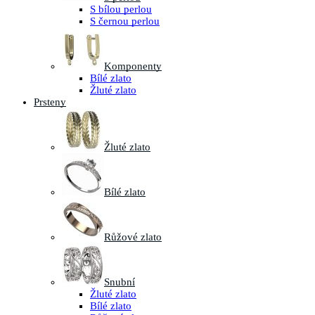
S bílou perlou
S černou perlou
Komponenty
Bílé zlato
Žluté zlato
Prsteny
Žluté zlato
Bílé zlato
Růžové zlato
Snubní
Žluté zlato
Bílé zlato