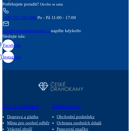
Potřebujete poradit?
Ozvěte se nám
+420 725 535 406
Po - Pá 11:00 - 17:00
info@ceskedrahokamy.cz
napište kdykoliv
Sledujte nás:
Facebook
Instagram
Vše o nákupu
Informace
Doprava a platba
Obchodní podmínky
Místa pro osobní odběr
Ochrana osobních údajů
Vrácení zboží
Puncovní značky