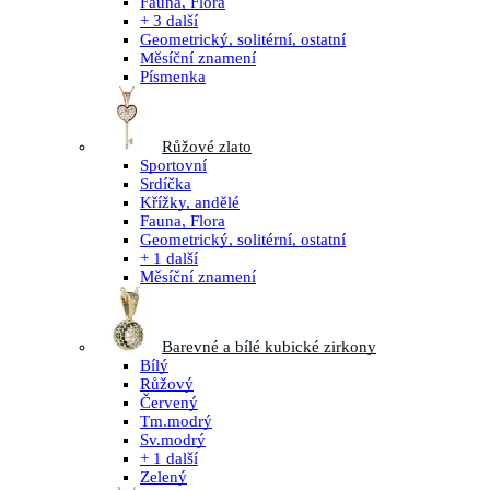
Fauna, Flora
+ 3 další
Geometrický, solitérní, ostatní
Měsíční znamení
Písmenka
Růžové zlato
Sportovní
Srdíčka
Křížky, andělé
Fauna, Flora
Geometrický, solitérní, ostatní
+ 1 další
Měsíční znamení
Barevné a bílé kubické zirkony
Bílý
Růžový
Červený
Tm.modrý
Sv.modrý
+ 1 další
Zelený