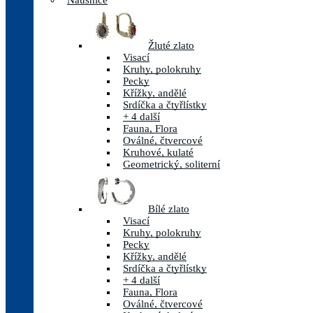
Náušnice
Žluté zlato
Visací
Kruhy, polokruhy
Pecky
Křížky, andělé
Srdíčka a čtyřlístky
+ 4 další
Fauna, Flora
Oválné, čtvercové
Kruhové, kulaté
Geometrický, soliterní
Bílé zlato
Visací
Kruhy, polokruhy
Pecky
Křížky, andělé
Srdíčka a čtyřlístky
+ 4 další
Fauna, Flora
Oválné, čtvercové