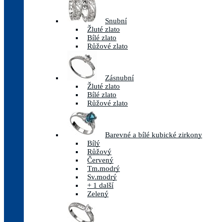
Snubní
Žluté zlato
Bílé zlato
Růžové zlato
Zásnubní
Žluté zlato
Bílé zlato
Růžové zlato
Barevné a bílé kubické zirkony
Bílý
Růžový
Červený
Tm.modrý
Sv.modrý
+ 1 další
Zelený