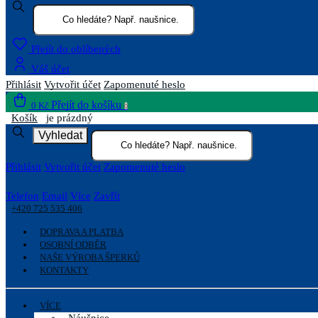
Přejít do oblíbených
Váš účet
Přihlásit
Vytvořit účet
Zapomenuté heslo
Přejít do košíku
0 Kč
0
Košík
je prázdný
Vyhledat
Přihlásit
Vytvořit účet
Zapomenuté heslo
Telefon
Email
Více
Zavřít
+420 725 535 406
DOPRAVA A PLATBA
OSOBNÍ ODBĚR
NAŠE VÝROBA ŠPERKŮ
KONTAKTY
VÍCE