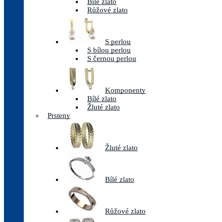
Bílé zlato
Růžové zlato
S perlou
S bílou perlou
S černou perlou
Komponenty
Bílé zlato
Žluté zlato
Prsteny
Žluté zlato
Bílé zlato
Růžové zlato