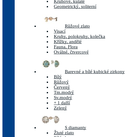
Kruhové, kulaté
Geometrický, soliterní
Růžové zlato
Visací
Kruhy, polokruhy, kolečka
Křížky, andělé
Fauna, Flora
Oválné, čtvercové
Barevné a bílé kubické zirkony
Bílý
Růžový
Červený
Tm.modrý
Sv.modrý
+ 1 další
Zelený
S diamanty
Žluté zlato