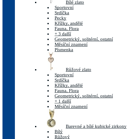
Bílé zlato
Sportovní
Srdíčka
Pecky
Křížky, andělé
Fauna, Flora
+ 3 další
Geometrický, solitérní, ostatní
Měsíční znamení
Písmenka
Růžové zlato
Sportovní
Srdíčka
Křížky, andělé
Fauna, Flora
Geometrický, solitérní, ostatní
+ 1 další
Měsíční znamení
Barevné a bílé kubické zirkony
Bílý
Růžový