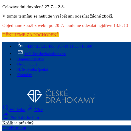
Celozávodní dovolená 27.7. - 2.8.
V tomto termínu se nebude vyrábět ani odesílat žádné zboží.
Objednané zboží z webu po 20.7. budeme odesílat nejdříve 13.8. !!!
DĚKUJEME ZA POCHOPENÍ
+420 725 535 406
(Po - Pá 11:00 - 17:00)
info@ceskedrahokamy.cz
Doprava a platba
Osobní odběr
Naše výroba šperků
Kontakty
Vyhledat
Více
Přejít do košíku
Košík
je prázdný
Otevřít menu