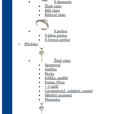
S diamanty
Žluté zlato
Bílé zlato
Růžové zlato
S perlou
S bílou perlou
S černou perlou
Přívěsky
Žluté zlato
Sportovní
Srdíčka
Pecky
Křížky, andělé
Fauna, Flora
+ 3 další
Geometrický, solitérní, ostatní
Měsíční znamení
Písmenka