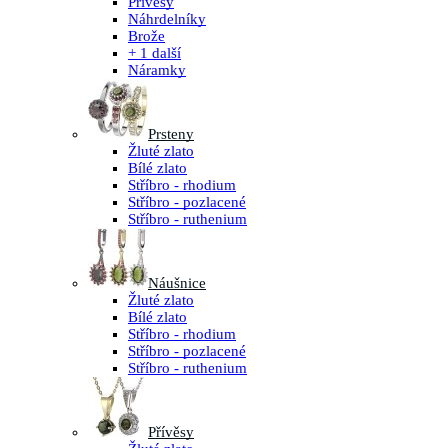
Přívěsy
Náhrdelníky
Brože
+ 1 další
Náramky
Prsteny
Žluté zlato
Bílé zlato
Stříbro - rhodium
Stříbro - pozlacené
Stříbro - ruthenium
Náušnice
Žluté zlato
Bílé zlato
Stříbro - rhodium
Stříbro - pozlacené
Stříbro - ruthenium
Přívěsy