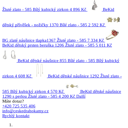
Žluté zlato - 585 Bílý kubický zirkon
4 896 Kč
BeKid
dětský přívěšek - nožičky 1370 Bílé zlato - 585
2 592 Kč
BG zlaté náušnice tlapka1367 Žluté zlato - 585
7 334 Kč
BeKid dětský prsten beruška 1206 Žluté zlato - 585
5 011 Kč
BeKid dětské náušnice 855 Bílé zlato - 585 Bílý kubický
zirkon
4 608 Kč
BeKid dětské náušnice 1292 Žluté zlato -
585 Bílý kubický zirkon
4 570 Kč
BeKid dětské náušnice
1290 s perlou Žluté zlato - 585
4 200 Kč
Další
Máte dotaz?
+420 725 535 406
info@ceskedrahokamy.cz
Rychlý kontakt