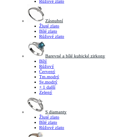
Růžové zlato
Zásnubní
Žluté zlato
Bílé zlato
Růžové zlato
Barevné a bílé kubické zirkony
Bílý
Růžový
Červený
Tm.modrý
Sv.modrý
+ 1 další
Zelený
S diamanty
Žluté zlato
Bílé zlato
Růžové zlato