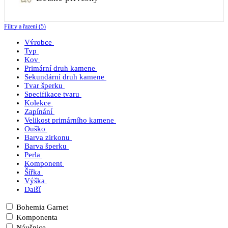
Filtry a řazení (5)
Výrobce
Typ
Kov
Primární druh kamene
Sekundární druh kamene
Tvar šperku
Specifikace tvaru
Kolekce
Zapínání
Velikost primárního kamene
Ouško
Barva zirkonu
Barva šperku
Perla
Komponent
Šířka
Výška
Další
Bohemia Garnet
Komponenta
Náušnice