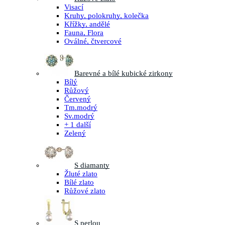
Visací
Kruhy, polokruhy, kolečka
Křížky, andělé
Fauna, Flora
Oválné, čtvercové
Barevné a bílé kubické zirkony
Bílý
Růžový
Červený
Tm.modrý
Sv.modrý
+ 1 další
Zelený
S diamanty
Žluté zlato
Bílé zlato
Růžové zlato
S perlou