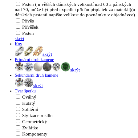
Prsten ( u větších dámských velikostí nad 60 a pánských
nad 70, může být před expedicí přidán příplatek za materiál)(u
dětských prstenů napište velikost do poznámky v objednávce)
Přívěs
Přívěšek
Prsten
skrýt
Kov
skrýt
Primární druh kamene
skrýt
Sekundární druh kamene
skrýt
Tvar šperku
Oválný
Kulatý
Solitérní
Stylizace rostlin
Geometrický
Zvířátko
Komponenty