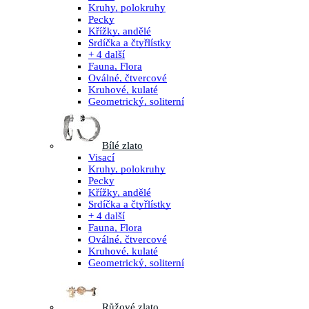
Kruhy, polokruhy
Pecky
Křížky, andělé
Srdíčka a čtyřlístky
+ 4 další
Fauna, Flora
Oválné, čtvercové
Kruhové, kulaté
Geometrický, soliterní
Bílé zlato
Visací
Kruhy, polokruhy
Pecky
Křížky, andělé
Srdíčka a čtyřlístky
+ 4 další
Fauna, Flora
Oválné, čtvercové
Kruhové, kulaté
Geometrický, soliterní
Růžové zlato