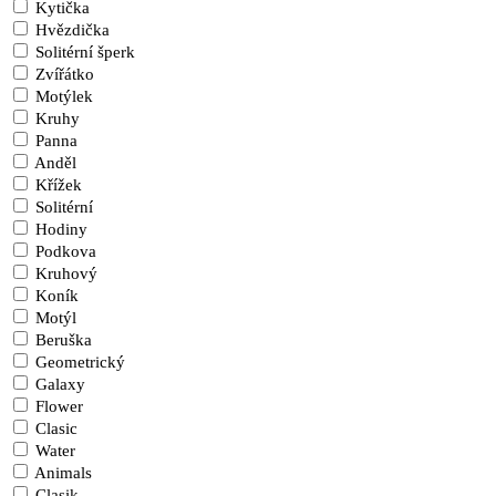
Kytička
Hvězdička
Solitérní šperk
Zvířátko
Motýlek
Kruhy
Panna
Anděl
Křížek
Solitérní
Hodiny
Podkova
Kruhový
Koník
Motýl
Beruška
Geometrický
Galaxy
Flower
Clasic
Water
Animals
Clasik