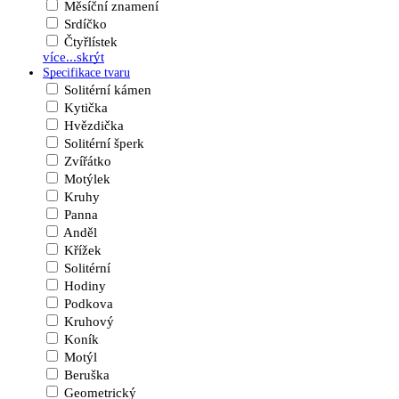
Měsíční znamení
Srdíčko
Čtyřlístek
více...
skrýt
Specifikace tvaru
Solitérní kámen
Kytička
Hvězdička
Solitérní šperk
Zvířátko
Motýlek
Kruhy
Panna
Anděl
Křížek
Solitérní
Hodiny
Podkova
Kruhový
Koník
Motýl
Beruška
Geometrický