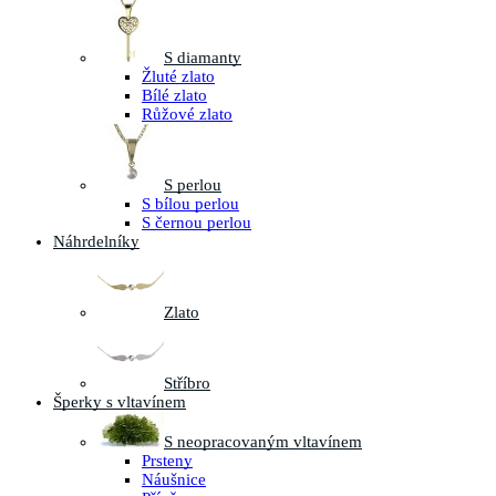
S diamanty
Žluté zlato
Bílé zlato
Růžové zlato
S perlou
S bílou perlou
S černou perlou
Náhrdelníky
Zlato
Stříbro
Šperky s vltavínem
S neopracovaným vltavínem
Prsteny
Náušnice