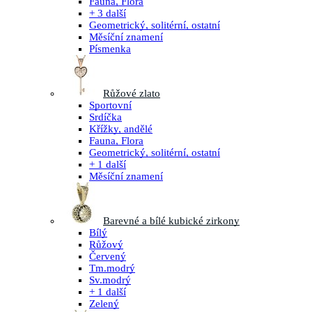
Fauna, Flora
+ 3 další
Geometrický, solitérní, ostatní
Měsíční znamení
Písmenka
Růžové zlato
Sportovní
Srdíčka
Křížky, andělé
Fauna, Flora
Geometrický, solitérní, ostatní
+ 1 další
Měsíční znamení
Barevné a bílé kubické zirkony
Bílý
Růžový
Červený
Tm.modrý
Sv.modrý
+ 1 další
Zelený