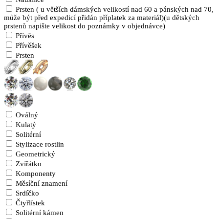
Prsten ( u větších dámských velikostí nad 60 a pánských nad 70,
může být před expedicí přidán příplatek za materiál)(u dětských
prstenů napište velikost do poznámky v objednávce)
Přívěs
Přívěšek
Prsten
Oválný
Kulatý
Solitérní
Stylizace rostlin
Geometrický
Zvířátko
Komponenty
Měsíční znamení
Srdíčko
Čtyřlístek
Solitérní kámen