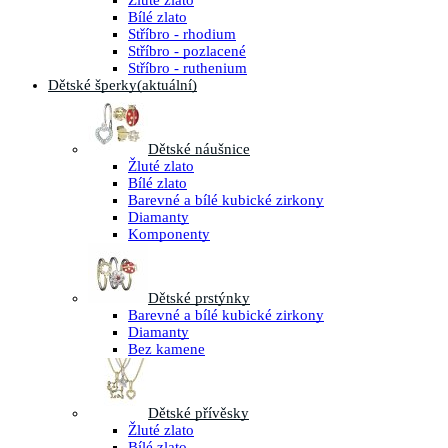
Žluté zlato
Bílé zlato
Stříbro - rhodium
Stříbro - pozlacené
Stříbro - ruthenium
Dětské šperky
(aktuální)
Dětské náušnice
Žluté zlato
Bílé zlato
Barevné a bílé kubické zirkony
Diamanty
Komponenty
Dětské prstýnky
Barevné a bílé kubické zirkony
Diamanty
Bez kamene
Dětské přívěsky
Žluté zlato
Bílé zlato