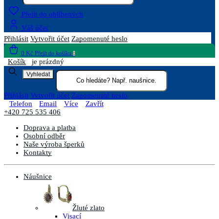
Přejít do oblíbených
Váš účet
Přihlásit
Vytvořit účet
Zapomenuté heslo
0 Kč
Přejít do košíku
0
Košík
je prázdný
Vyhledat
Přihlásit
Vytvořit účet
Zapomenuté heslo
Telefon
Email
Více
Zavřít
+420 725 535 406
Doprava a platba
Osobní odběr
Naše výroba šperků
Kontakty
Náušnice
Žluté zlato
Visací