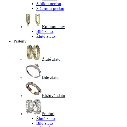
S bílou perlou
S černou perlou
Komponenty
Bílé zlato
Žluté zlato
Prsteny
Žluté zlato
Bílé zlato
Růžové zlato
Snubní
Žluté zlato
Bílé zlato