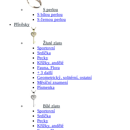
S perlou
S bílou perlou
S černou perlou
Přívěsky
Žluté zlato
Sportovní
Srdíčka
Pecky
Křížky, andělé
Fauna, Flora
+ 3 další
Geometrický, solitérní, ostatní
Měsíční znamení
Písmenka
Bílé zlato
Sportovní
Srdíčka
Pecky
Křížky, andělé