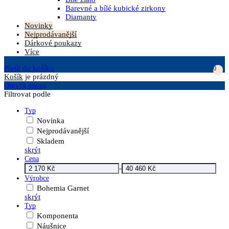
Barevné a bílé kubické zirkony
Diamanty
Novinky
Nejprodávanější
Dárkové poukazy
Více
Přejít do košíku
0
Košík
je prázdný
Otevřít menu
Filtrovat podle
Typ
Novinka
Nejprodávanější
Skladem
skrýt
Cena
-
Výrobce
Bohemia Garnet
skrýt
Typ
Komponenta
Náušnice