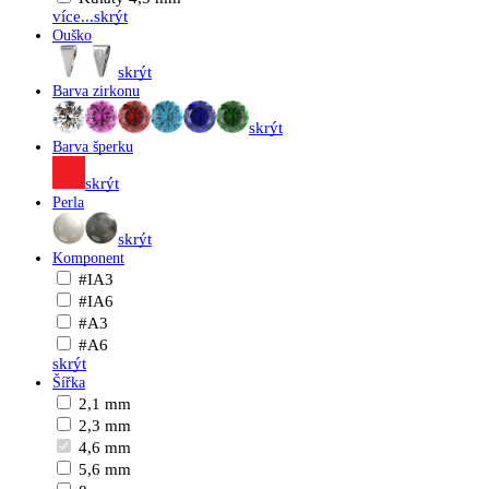
více...
skrýt
Ouško
skrýt
Barva zirkonu
skrýt
Barva šperku
skrýt
Perla
skrýt
Komponent
#IA3
#IA6
#A3
#A6
skrýt
Šířka
2,1 mm
2,3 mm
4,6 mm
5,6 mm