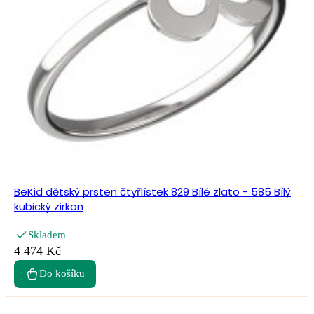
BeKid dětský prsten čtyřlístek 829 Bílé zlato - 585 Bílý
kubický zirkon
Skladem
4 474 Kč
Do košíku