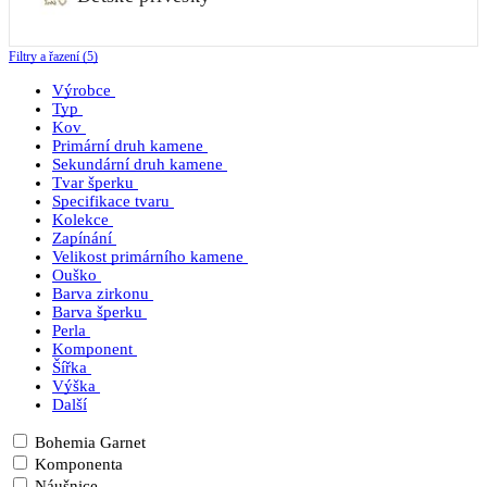
Filtry a řazení (5)
Výrobce
Typ
Kov
Primární druh kamene
Sekundární druh kamene
Tvar šperku
Specifikace tvaru
Kolekce
Zapínání
Velikost primárního kamene
Ouško
Barva zirkonu
Barva šperku
Perla
Komponent
Šířka
Výška
Další
Bohemia Garnet
Komponenta
Náušnice