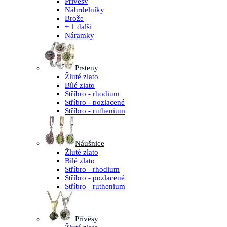
Přívěsy
Náhrdelníky
Brože
+ 1 další
Náramky
Prsteny
Žluté zlato
Bílé zlato
Stříbro - rhodium
Stříbro - pozlacené
Stříbro - ruthenium
Náušnice
Žluté zlato
Bílé zlato
Stříbro - rhodium
Stříbro - pozlacené
Stříbro - ruthenium
Přívěsy