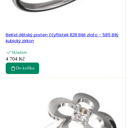
BeKid dětský prsten čtyřlístek 828 Bílé zlato - 585 Bílý
kubický zirkon
Skladem
4 704 Kč
Do košíku