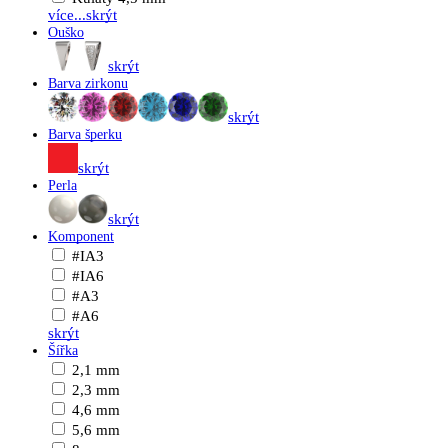
více...
skrýt
Ouško
skrýt
Barva zirkonu
skrýt
Barva šperku
skrýt
Perla
skrýt
Komponent
#IA3
#IA6
#A3
#A6
skrýt
Šířka
2,1 mm
2,3 mm
4,6 mm
5,6 mm