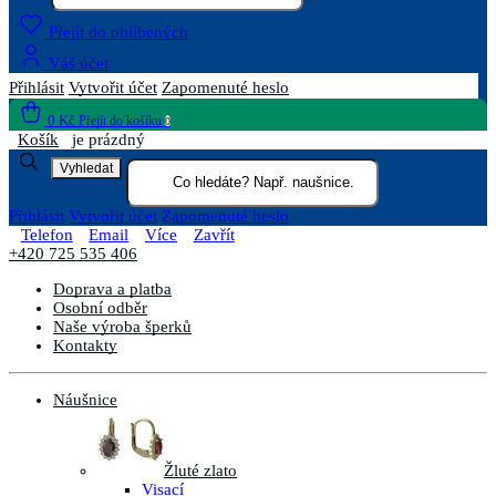
Přejít do oblíbených
Váš účet
Přihlásit
Vytvořit účet
Zapomenuté heslo
0 Kč
Přejít do košíku
0
Košík
je prázdný
Vyhledat
Přihlásit
Vytvořit účet
Zapomenuté heslo
Telefon
Email
Více
Zavřít
+420 725 535 406
Doprava a platba
Osobní odběr
Naše výroba šperků
Kontakty
Náušnice
Žluté zlato
Visací