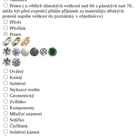
Prsten ( u větších dámských velikostí nad 60 a pánských nad 70,
může být před expedicí přidán příplatek za materiál)(u dětských
prstenů napište velikost do poznámky v objednávce)
Přívěs
Přívěšek
Prsten
Oválný
Kulatý
Solitérní
Stylizace rostlin
Geometrický
Zvířátko
Komponenty
Měsíční znamení
Srdíčko
Čtyřlístek
Solitérní kámen