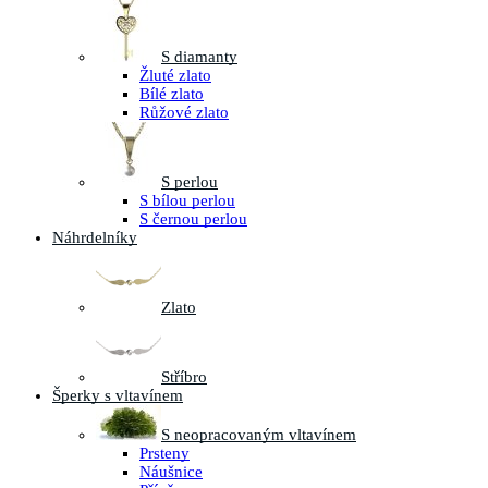
S diamanty
Žluté zlato
Bílé zlato
Růžové zlato
S perlou
S bílou perlou
S černou perlou
Náhrdelníky
Zlato
Stříbro
Šperky s vltavínem
S neopracovaným vltavínem
Prsteny
Náušnice