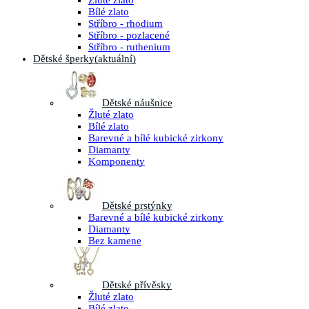
Žluté zlato
Bílé zlato
Stříbro - rhodium
Stříbro - pozlacené
Stříbro - ruthenium
Dětské šperky
(aktuální)
Dětské náušnice
Žluté zlato
Bílé zlato
Barevné a bílé kubické zirkony
Diamanty
Komponenty
Dětské prstýnky
Barevné a bílé kubické zirkony
Diamanty
Bez kamene
Dětské přívěsky
Žluté zlato
Bílé zlato