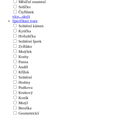
Měsíční znamení
Srdíčko
Čtyřlístek
více...
skrýt
Specifikace tvaru
Solitérní kámen
Kytička
Hvězdička
Solitérní šperk
Zvířátko
Motýlek
Kruhy
Panna
Anděl
Křížek
Solitérní
Hodiny
Podkova
Kruhový
Koník
Motýl
Beruška
Geometrický