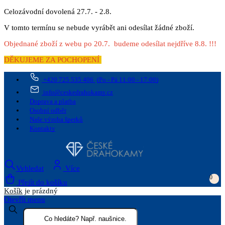
Celozávodní dovolená 27.7. - 2.8.
V tomto termínu se nebude vyrábět ani odesílat žádné zboží.
Objednané zboží z webu po 20.7. budeme odesílat nejdříve 8.8. !!!
DĚKUJEME ZA POCHOPENÍ
+420 725 535 406
(Po - Pá 11:00 - 17:00)
info@ceskedrahokamy.cz
Doprava a platba
Osobní odběr
Naše výroba šperků
Kontakty
Vyhledat
Více
0
Přejít do košíku
Košík
je prázdný
Otevřít menu