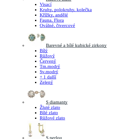
Visací
Kruhy, polokruhy, kolečka
Křížky, andělé
Fauna, Flora
Oválné, čtvercové
Barevné a bílé kubické zirkony
Bílý
Růžový
Červený
Tm.modrý
Sv.modrý
+ 1 další
Zelený
S diamanty
Žluté zlato
Bílé zlato
Růžové zlato
S perlou