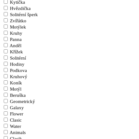
Kytička
Hvězdička
Solitérní šperk
Zvířátko
Motýlek
Kruhy
Panna
Anděl
Křížek
Solitérní
Hodiny
Podkova
Kruhový
Koník
Motýl
Beruška
Geometrický
Galaxy
Flower
Clasic
Water
Animals
Clasik