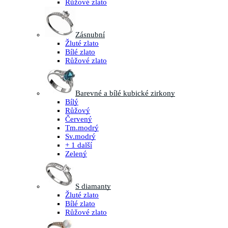
Růžové zlato
Zásnubní
Žluté zlato
Bílé zlato
Růžové zlato
Barevné a bílé kubické zirkony
Bílý
Růžový
Červený
Tm.modrý
Sv.modrý
+ 1 další
Zelený
S diamanty
Žluté zlato
Bílé zlato
Růžové zlato