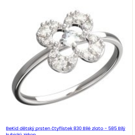
BeKid dětský prsten čtyřlístek 830 Bílé zlato - 585 Bílý
kubický zirkon