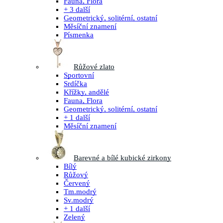
Fauna, Flora
+ 3 další
Geometrický, solitérní, ostatní
Měsíční znamení
Písmenka
Růžové zlato
Sportovní
Srdíčka
Křížky, andělé
Fauna, Flora
Geometrický, solitérní, ostatní
+ 1 další
Měsíční znamení
Barevné a bílé kubické zirkony
Bílý
Růžový
Červený
Tm.modrý
Sv.modrý
+ 1 další
Zelený