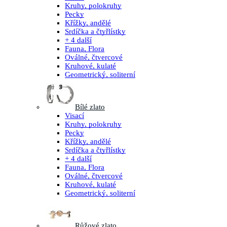
Kruhy, polokruhy
Pecky
Křížky, andělé
Srdíčka a čtyřlístky
+ 4 další
Fauna, Flora
Oválné, čtvercové
Kruhové, kulaté
Geometrický, soliterní
Bílé zlato
Visací
Kruhy, polokruhy
Pecky
Křížky, andělé
Srdíčka a čtyřlístky
+ 4 další
Fauna, Flora
Oválné, čtvercové
Kruhové, kulaté
Geometrický, soliterní
Růžové zlato