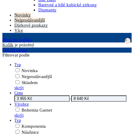
Barevné a bílé kubické zirkony
Diamanty
Novinky
Nejprodávanější
Dárkové poukazy
Více
Přejít do košíku
0
Košík
je prázdný
Otevřít menu
Filtrovat podle
Typ
Novinka
Nejprodávanější
Skladem
skrýt
Cena
-
Výrobce
Bohemia Garnet
skrýt
Typ
Komponenta
Náušnice