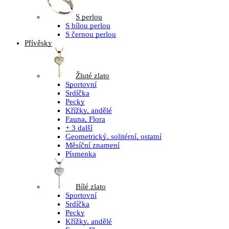
S perlou
S bílou perlou
S černou perlou
Přívěsky
Žluté zlato
Sportovní
Srdíčka
Pecky
Křížky, andělé
Fauna, Flora
+ 3 další
Geometrický, solitérní, ostatní
Měsíční znamení
Písmenka
Bílé zlato
Sportovní
Srdíčka
Pecky
Křížky, andělé