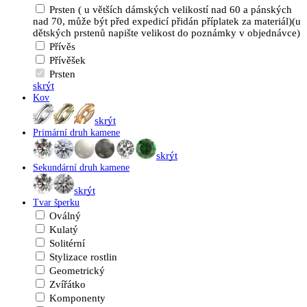
Prsten ( u větších dámských velikostí nad 60 a pánských
nad 70, může být před expedicí přidán příplatek za materiál)(u
dětských prstenů napište velikost do poznámky v objednávce)
Přívěs
Přívěšek
Prsten
skrýt
Kov
skrýt
Primární druh kamene
skrýt
Sekundární druh kamene
skrýt
Tvar šperku
Oválný
Kulatý
Solitérní
Stylizace rostlin
Geometrický
Zvířátko
Komponenty