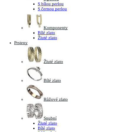
S bílou perlou
S černou perlou
Komponenty
Bílé zlato
Žluté zlato
Prsteny
Žluté zlato
Bílé zlato
Růžové zlato
Snubní
Žluté zlato
Bílé zlato