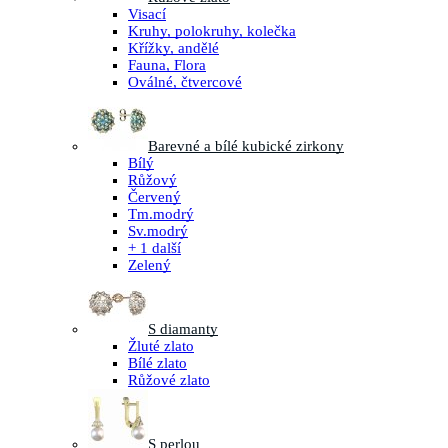
Visací
Kruhy, polokruhy, kolečka
Křížky, andělé
Fauna, Flora
Oválné, čtvercové
Barevné a bílé kubické zirkony
Bílý
Růžový
Červený
Tm.modrý
Sv.modrý
+ 1 další
Zelený
S diamanty
Žluté zlato
Bílé zlato
Růžové zlato
S perlou