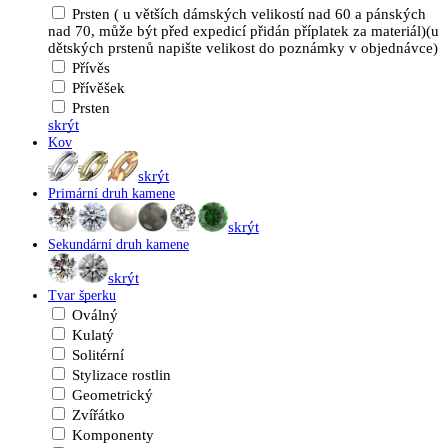
Prsten ( u větších dámských velikostí nad 60 a pánských
nad 70, může být před expedicí přidán příplatek za materiál)(u
dětských prstenů napište velikost do poznámky v objednávce)
Přívěs
Přívěšek
Prsten
skrýt
Kov
skrýt
Primární druh kamene
skrýt
Sekundární druh kamene
skrýt
Tvar šperku
Oválný
Kulatý
Solitérní
Stylizace rostlin
Geometrický
Zvířátko
Komponenty