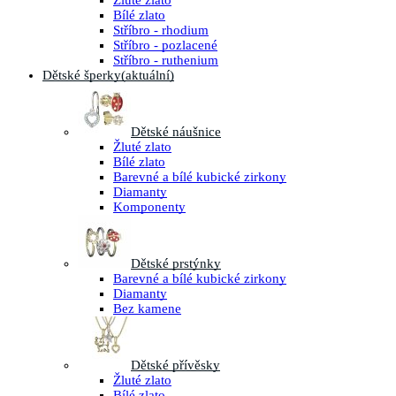
Žluté zlato
Bílé zlato
Stříbro - rhodium
Stříbro - pozlacené
Stříbro - ruthenium
Dětské šperky
(aktuální)
Dětské náušnice
Žluté zlato
Bílé zlato
Barevné a bílé kubické zirkony
Diamanty
Komponenty
Dětské prstýnky
Barevné a bílé kubické zirkony
Diamanty
Bez kamene
Dětské přívěsky
Žluté zlato
Bílé zlato