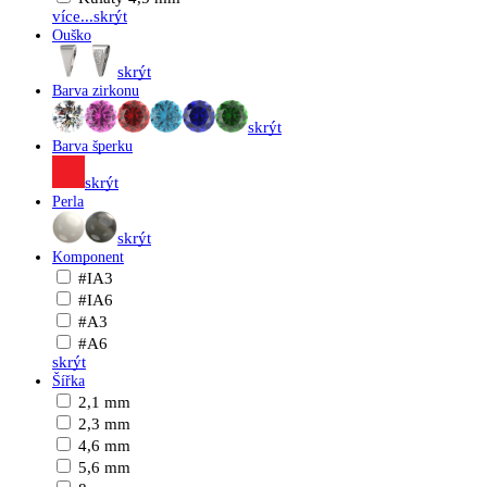
více...
skrýt
Ouško
skrýt
Barva zirkonu
skrýt
Barva šperku
skrýt
Perla
skrýt
Komponent
#IA3
#IA6
#A3
#A6
skrýt
Šířka
2,1 mm
2,3 mm
4,6 mm
5,6 mm