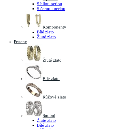
S bílou perlou
S černou perlou
Komponenty
Bílé zlato
Žluté zlato
Prsteny
Žluté zlato
Bílé zlato
Růžové zlato
Snubní
Žluté zlato
Bílé zlato