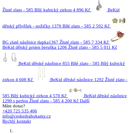
Žluté zlato - 585 Bílý kubický zirkon
4 896 Kč
BeKid
dětský přívěšek - nožičky 1370 Bílé zlato - 585
2 592 Kč
BG zlaté náušnice tlapka1367 Žluté zlato - 585
7 334 Kč
BeKid dětský prsten beruška 1206 Žluté zlato - 585
5 011 Kč
BeKid dětské náušnice 855 Bílé zlato - 585 Bílý kubický
zirkon
4 608 Kč
BeKid dětské náušnice 1292 Žluté zlato -
585 Bílý kubický zirkon
4 570 Kč
BeKid dětské náušnice
1290 s perlou Žluté zlato - 585
4 200 Kč
Další
Máte dotaz?
+420 725 535 406
info@ceskedrahokamy.cz
Rychlý kontakt