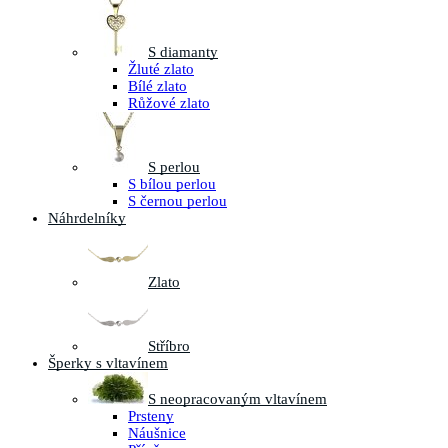
S diamanty
Žluté zlato
Bílé zlato
Růžové zlato
S perlou
S bílou perlou
S černou perlou
Náhrdelníky
Zlato
Stříbro
Šperky s vltavínem
S neopracovaným vltavínem
Prsteny
Náušnice