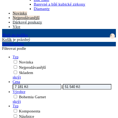
Barevné a bílé kubické zirkony
Diamanty
Novinky
Nejprodávanější
Dárkové poukazy
Více
Přejít do košíku
0
Košík
je prázdný
Otevřít menu
Filtrovat podle
Typ
Novinka
Nejprodávanější
Skladem
skrýt
Cena
-
Výrobce
Bohemia Garnet
skrýt
Typ
Komponenta
Náušnice