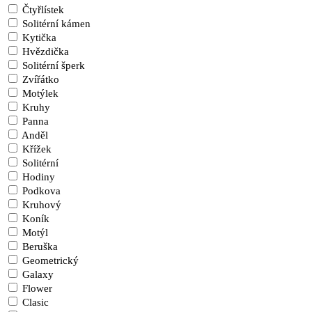
Čtyřlístek
Solitérní kámen
Kytička
Hvězdička
Solitérní šperk
Zvířátko
Motýlek
Kruhy
Panna
Anděl
Křížek
Solitérní
Hodiny
Podkova
Kruhový
Koník
Motýl
Beruška
Geometrický
Galaxy
Flower
Clasic