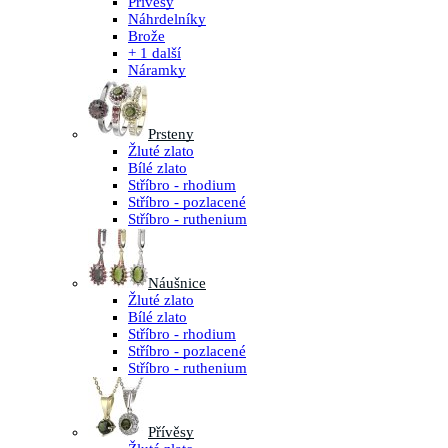
Přívěsy
Náhrdelníky
Brože
+ 1 další
Náramky
Prsteny
Žluté zlato
Bílé zlato
Stříbro - rhodium
Stříbro - pozlacené
Stříbro - ruthenium
Náušnice
Žluté zlato
Bílé zlato
Stříbro - rhodium
Stříbro - pozlacené
Stříbro - ruthenium
Přívěsy