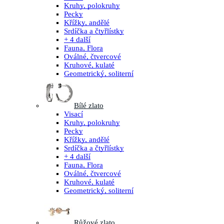
Kruhy, polokruhy
Pecky
Křížky, andělé
Srdíčka a čtyřlístky
+ 4 další
Fauna, Flora
Oválné, čtvercové
Kruhové, kulaté
Geometrický, soliterní
Bílé zlato
Visací
Kruhy, polokruhy
Pecky
Křížky, andělé
Srdíčka a čtyřlístky
+ 4 další
Fauna, Flora
Oválné, čtvercové
Kruhové, kulaté
Geometrický, soliterní
Růžové zlato