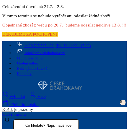
Celozávodní dovolená 27.7. - 2.8.
V tomto termínu se nebude vyrábět ani odesílat žádné zboží.
Objednané zboží z webu po 20.7. budeme odesílat nejdříve 13.8. !!!
DĚKUJEME ZA POCHOPENÍ
+420 725 535 406
(Po - Pá 11:00 - 17:00)
info@ceskedrahokamy.cz
Doprava a platba
Osobní odběr
Naše výroba šperků
Kontakty
Vyhledat
Více
0
Přejít do košíku
Košík
je prázdný
Otevřít menu