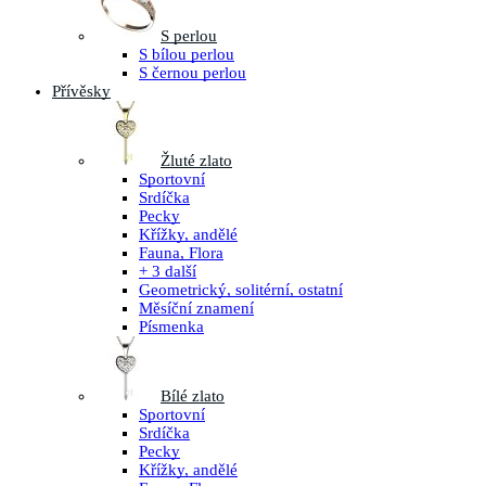
S perlou
S bílou perlou
S černou perlou
Přívěsky
Žluté zlato
Sportovní
Srdíčka
Pecky
Křížky, andělé
Fauna, Flora
+ 3 další
Geometrický, solitérní, ostatní
Měsíční znamení
Písmenka
Bílé zlato
Sportovní
Srdíčka
Pecky
Křížky, andělé