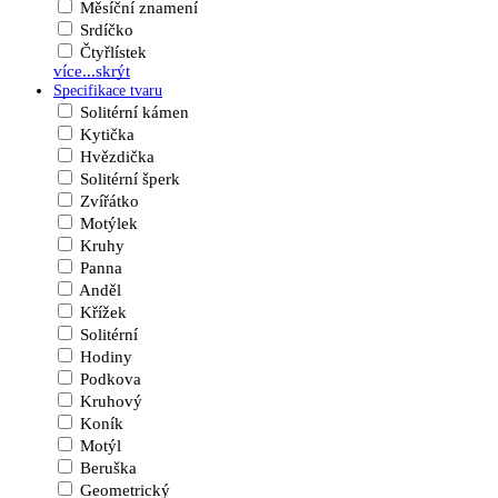
Měsíční znamení
Srdíčko
Čtyřlístek
více...
skrýt
Specifikace tvaru
Solitérní kámen
Kytička
Hvězdička
Solitérní šperk
Zvířátko
Motýlek
Kruhy
Panna
Anděl
Křížek
Solitérní
Hodiny
Podkova
Kruhový
Koník
Motýl
Beruška
Geometrický