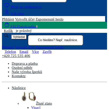
Přejít do oblíbených
Váš účet
Přihlásit
Vytvořit účet
Zapomenuté heslo
0 Kč
Přejít do košíku
0
Košík
je prázdný
Vyhledat
Přihlásit
Vytvořit účet
Zapomenuté heslo
Telefon
Email
Více
Zavřít
+420 725 535 406
Doprava a platba
Osobní odběr
Naše výroba šperků
Kontakty
Náušnice
Žluté zlato
Visací