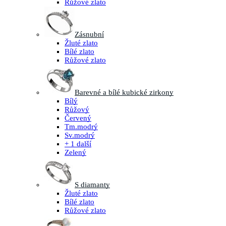
Růžové zlato
Zásnubní
Žluté zlato
Bílé zlato
Růžové zlato
Barevné a bílé kubické zirkony
Bílý
Růžový
Červený
Tm.modrý
Sv.modrý
+ 1 další
Zelený
S diamanty
Žluté zlato
Bílé zlato
Růžové zlato