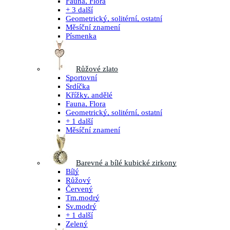
Fauna, Flora
+ 3 další
Geometrický, solitérní, ostatní
Měsíční znamení
Písmenka
Růžové zlato
Sportovní
Srdíčka
Křížky, andělé
Fauna, Flora
Geometrický, solitérní, ostatní
+ 1 další
Měsíční znamení
Barevné a bílé kubické zirkony
Bílý
Růžový
Červený
Tm.modrý
Sv.modrý
+ 1 další
Zelený