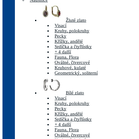
Náušnice
Žluté zlato
Visací
Kruhy, polokruhy
Pecky
Křížky, andělé
Srdíčka a čtyřlístky
+ 4 další
Fauna, Flora
Oválné, čtvercové
Kruhové, kulaté
Geometrický, soliterní
Bílé zlato
Visací
Kruhy, polokruhy
Pecky
Křížky, andělé
Srdíčka a čtyřlístky
+ 4 další
Fauna, Flora
Oválné, čtvercové