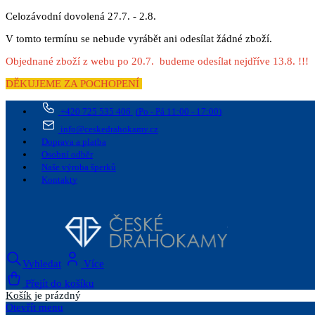
Celozávodní dovolená 27.7. - 2.8.
V tomto termínu se nebude vyrábět ani odesílat žádné zboží.
Objednané zboží z webu po 20.7. budeme odesílat nejdříve 13.8. !!!
DĚKUJEME ZA POCHOPENÍ
+420 725 535 406
(Po - Pá 11:00 - 17:00)
info@ceskedrahokamy.cz
Doprava a platba
Osobní odběr
Naše výroba šperků
Kontakty
Vyhledat
Více
Přejít do košíku
Košík
je prázdný
Otevřít menu