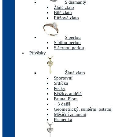
S diamanty
Žluté zlato
Bílé zlato
Růžové zlato
S perlou
S bílou perlou
S černou perlou
Přívěsky
Žluté zlato
Sportovní
Srdíčka
Pecky
Křížky, andělé
Fauna, Flora
+ 3 další
Geometrický, solitérní, ostatní
Měsíční znamení
Písmenka