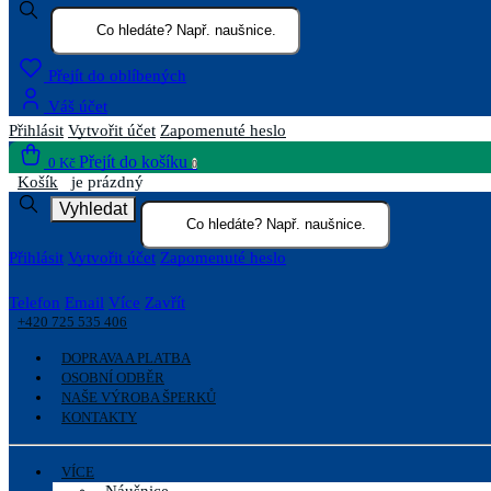
Přejít do oblíbených
Váš účet
Přihlásit
Vytvořit účet
Zapomenuté heslo
Přejít do košíku
0 Kč
0
Košík
je prázdný
Vyhledat
Přihlásit
Vytvořit účet
Zapomenuté heslo
Telefon
Email
Více
Zavřít
+420 725 535 406
DOPRAVA A PLATBA
OSOBNÍ ODBĚR
NAŠE VÝROBA ŠPERKŮ
KONTAKTY
VÍCE