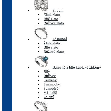
Snubní
Žluté zlato
Bílé zlato
Růžové zlato
Zásnubní
Žluté zlato
Bílé zlato
Růžové zlato
Barevné a bílé kubické zirkony
Bílý
Růžový
Červený
Tm.modrý
Sv.modrý
+ 1 další
Zelený