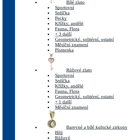
Bílé zlato
Sportovní
Srdíčka
Pecky
Křížky, andělé
Fauna, Flora
+ 3 další
Geometrický, solitérní, ostatní
Měsíční znamení
Písmenka
Růžové zlato
Sportovní
Srdíčka
Křížky, andělé
Fauna, Flora
Geometrický, solitérní, ostatní
+ 1 další
Měsíční znamení
Barevné a bílé kubické zirkony
Bílý
Růžový