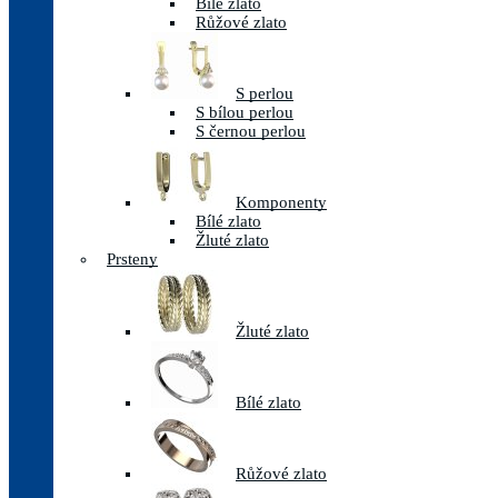
Bílé zlato
Růžové zlato
S perlou
S bílou perlou
S černou perlou
Komponenty
Bílé zlato
Žluté zlato
Prsteny
Žluté zlato
Bílé zlato
Růžové zlato