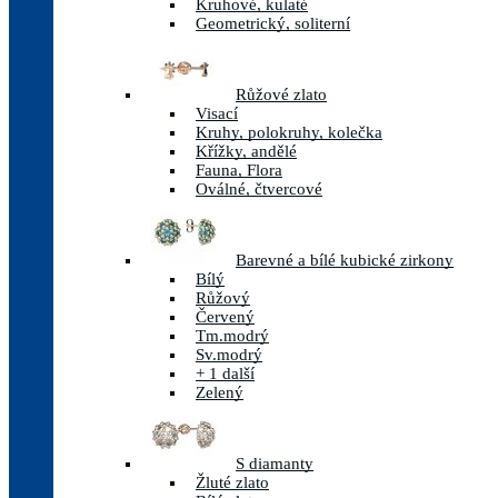
Kruhové, kulaté
Geometrický, soliterní
Růžové zlato
Visací
Kruhy, polokruhy, kolečka
Křížky, andělé
Fauna, Flora
Oválné, čtvercové
Barevné a bílé kubické zirkony
Bílý
Růžový
Červený
Tm.modrý
Sv.modrý
+ 1 další
Zelený
S diamanty
Žluté zlato