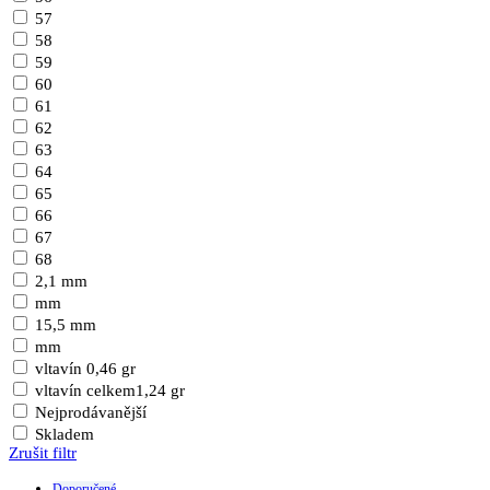
57
58
59
60
61
62
63
64
65
66
67
68
2,1 mm
mm
15,5 mm
mm
vltavín 0,46 gr
vltavín celkem1,24 gr
Nejprodávanější
Skladem
Zrušit filtr
Doporučené