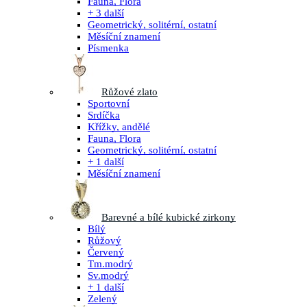
Fauna, Flora
+ 3 další
Geometrický, solitérní, ostatní
Měsíční znamení
Písmenka
Růžové zlato
Sportovní
Srdíčka
Křížky, andělé
Fauna, Flora
Geometrický, solitérní, ostatní
+ 1 další
Měsíční znamení
Barevné a bílé kubické zirkony
Bílý
Růžový
Červený
Tm.modrý
Sv.modrý
+ 1 další
Zelený