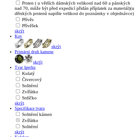
Prsten ( u větších dámských velikostí nad 60 a pánských
nad 70, může být před expedicí přidán příplatek za materiál)(u
dětských prstenů napište velikost do poznámky v objednávce)
Přívěs
Přívěšek
skrýt
Kov
skrýt
Primární druh kamene
skrýt
Tvar šperku
Kulatý
Čtvercový
Solitérní
Zvířátko
Srdíčko
skrýt
Specifikace tvaru
Solitérní kámen
Zvířátko
Solitérní
skrýt