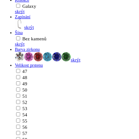
Kolekce
Galaxy
skrýt
Zapínání
skrýt
Šína
Bez kamenů
skrýt
Barva zirkonu
skrýt
Velikost prstenu
47
48
49
50
51
52
53
54
55
56
57