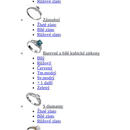
Růžové zlato
Zásnubní
Žluté zlato
Bílé zlato
Růžové zlato
Barevné a bílé kubické zirkony
Bílý
Růžový
Červený
Tm.modrý
Sv.modrý
+ 1 další
Zelený
S diamanty
Žluté zlato
Bílé zlato
Růžové zlato