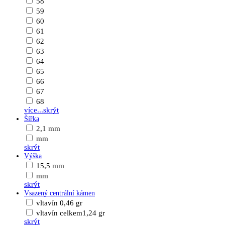
58
59
60
61
62
63
64
65
66
67
68
více...
skrýt
Šířka
2,1 mm
mm
skrýt
Výška
15,5 mm
mm
skrýt
Vsazený centrální kámen
vltavín 0,46 gr
vltavín celkem1,24 gr
skrýt