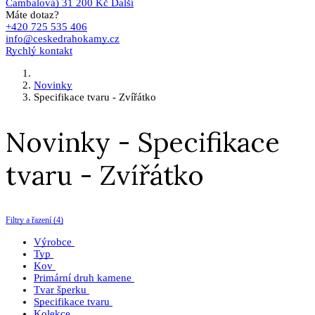
Čambalová)
31 200 Kč
Další
Máte dotaz?
+420 725 535 406
info@ceskedrahokamy.cz
Rychlý kontakt
Novinky
Specifikace tvaru - Zvířátko
Novinky - Specifikace
tvaru - Zvířátko
Filtry a řazení (4)
Výrobce
Typ
Kov
Primární druh kamene
Tvar šperku
Specifikace tvaru
Kolekce