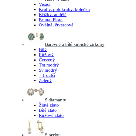
Visací
Kruhy, polokruhy, kolečka
Křížky, andělé
Fauna, Flora
Oválné, čtvercové
Barevné a bílé kubické zirkony
Bílý
Růžový
Červený
Tm.modrý
Sv.modrý
+ 1 další
Zelený
S diamanty
Žluté zlato
Bílé zlato
Růžové zlato
S perlou