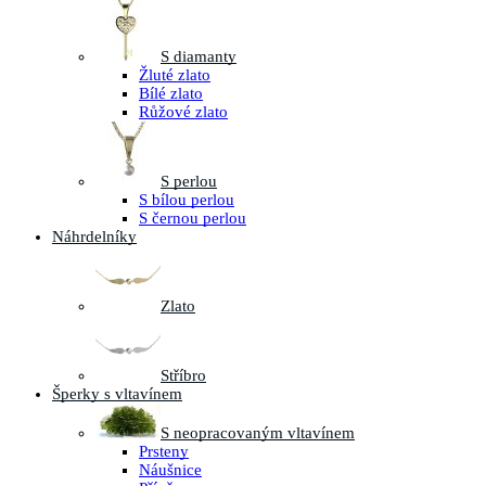
S diamanty
Žluté zlato
Bílé zlato
Růžové zlato
S perlou
S bílou perlou
S černou perlou
Náhrdelníky
Zlato
Stříbro
Šperky s vltavínem
S neopracovaným vltavínem
Prsteny
Náušnice