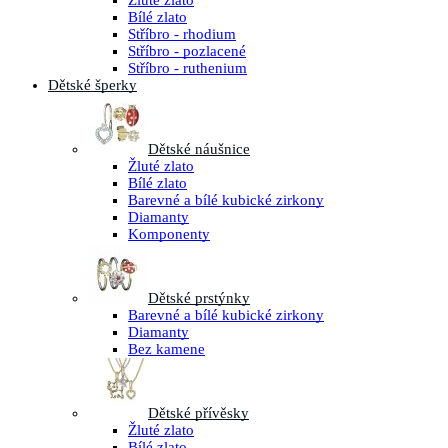
Žluté zlato
Bílé zlato
Stříbro - rhodium
Stříbro - pozlacené
Stříbro - ruthenium
Dětské šperky
Dětské náušnice
Žluté zlato
Bílé zlato
Barevné a bílé kubické zirkony
Diamanty
Komponenty
Dětské prstýnky
Barevné a bílé kubické zirkony
Diamanty
Bez kamene
Dětské přívěsky
Žluté zlato
Bílé zlato