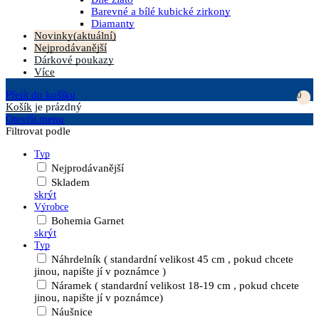
Barevné a bílé kubické zirkony
Diamanty
Novinky
(aktuální)
Nejprodávanější
Dárkové poukazy
Více
Přejít do košíku
0
Košík
je prázdný
Otevřít menu
Filtrovat podle
Typ
Nejprodávanější
Skladem
skrýt
Výrobce
Bohemia Garnet
skrýt
Typ
Náhrdelník ( standardní velikost 45 cm , pokud chcete
jinou, napište jí v poznámce )
Náramek ( standardní velikost 18-19 cm , pokud chcete
jinou, napište jí v poznámce)
Náušnice