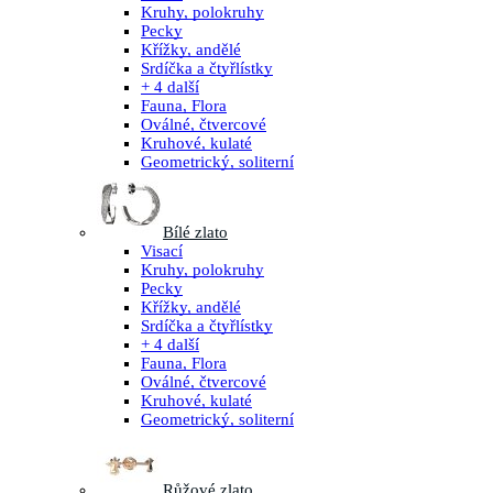
Kruhy, polokruhy
Pecky
Křížky, andělé
Srdíčka a čtyřlístky
+ 4 další
Fauna, Flora
Oválné, čtvercové
Kruhové, kulaté
Geometrický, soliterní
Bílé zlato
Visací
Kruhy, polokruhy
Pecky
Křížky, andělé
Srdíčka a čtyřlístky
+ 4 další
Fauna, Flora
Oválné, čtvercové
Kruhové, kulaté
Geometrický, soliterní
Růžové zlato