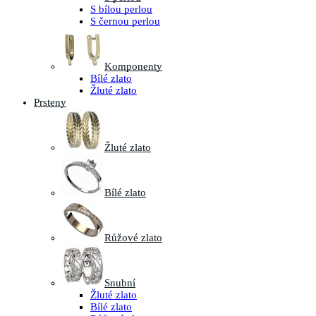
S bílou perlou
S černou perlou
Komponenty
Bílé zlato
Žluté zlato
Prsteny
Žluté zlato
Bílé zlato
Růžové zlato
Snubní
Žluté zlato
Bílé zlato