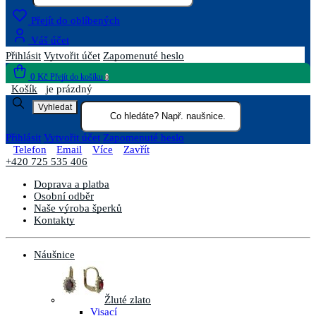
Přejít do oblíbených
Váš účet
Přihlásit
Vytvořit účet
Zapomenuté heslo
0 Kč
Přejít do košíku
0
Košík
je prázdný
Vyhledat
Přihlásit
Vytvořit účet
Zapomenuté heslo
Telefon
Email
Více
Zavřít
+420 725 535 406
Doprava a platba
Osobní odběr
Naše výroba šperků
Kontakty
Náušnice
Žluté zlato
Visací