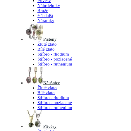
Přívěsy
Náhrdelníky
Brože
+ 1 další
Náramky
Prsteny
Žluté zlato
Bílé zlato
Stříbro - rhodium
Stříbro - pozlacené
Stříbro - ruthenium
Náušnice
Žluté zlato
Bílé zlato
Stříbro - rhodium
Stříbro - pozlacené
Stříbro - ruthenium
Přívěsy