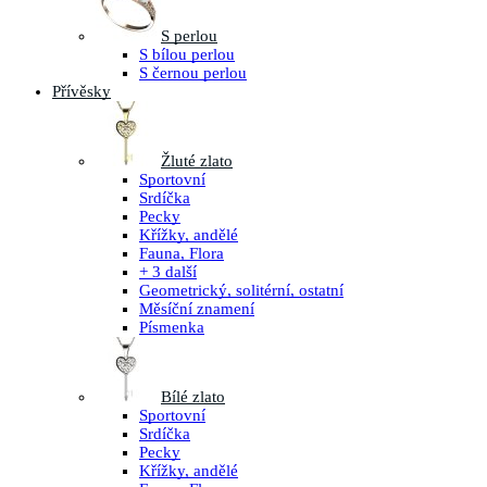
S perlou
S bílou perlou
S černou perlou
Přívěsky
Žluté zlato
Sportovní
Srdíčka
Pecky
Křížky, andělé
Fauna, Flora
+ 3 další
Geometrický, solitérní, ostatní
Měsíční znamení
Písmenka
Bílé zlato
Sportovní
Srdíčka
Pecky
Křížky, andělé