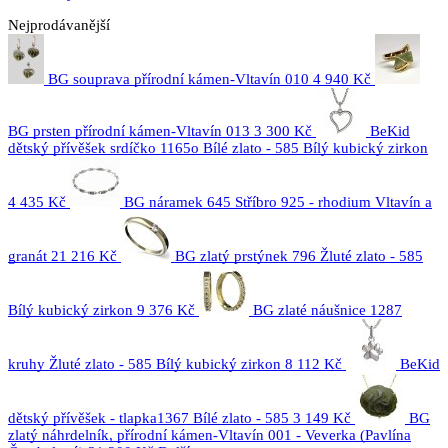
Nejprodávanější
BG souprava přírodní kámen-Vltavín 010
4 940 Kč
BG prsten přírodní kámen-Vltavín 013
3 300 Kč
BeKid
dětský přívěšek srdíčko 1165o Bílé zlato - 585 Bílý kubický zirkon
4 435 Kč
BG náramek 645 Stříbro 925 - rhodium Vltavín a
granát
21 216 Kč
BG zlatý prstýnek 796 Žluté zlato - 585
Bílý kubický zirkon
9 376 Kč
BG zlaté náušnice 1287
kruhy Žluté zlato - 585 Bílý kubický zirkon
8 112 Kč
BeKid
dětský přívěšek - tlapka1367 Bílé zlato - 585
3 149 Kč
BG
zlatý náhrdelník, přírodní kámen-Vltavín 001 - Veverka (Pavlína