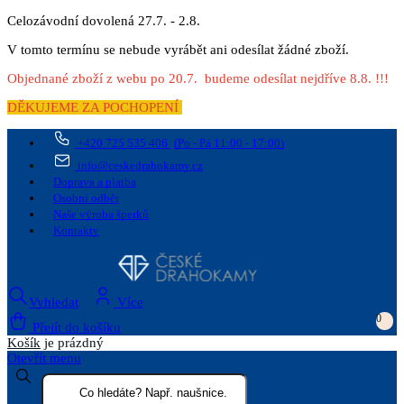
Celozávodní dovolená 27.7. - 2.8.
V tomto termínu se nebude vyrábět ani odesílat žádné zboží.
Objednané zboží z webu po 20.7. budeme odesílat nejdříve 8.8. !!!
DĚKUJEME ZA POCHOPENÍ
+420 725 535 406
(Po - Pá 11:00 - 17:00)
info@ceskedrahokamy.cz
Doprava a platba
Osobní odběr
Naše výroba šperků
Kontakty
Vyhledat
Více
0
Přejít do košíku
Košík
je prázdný
Otevřít menu