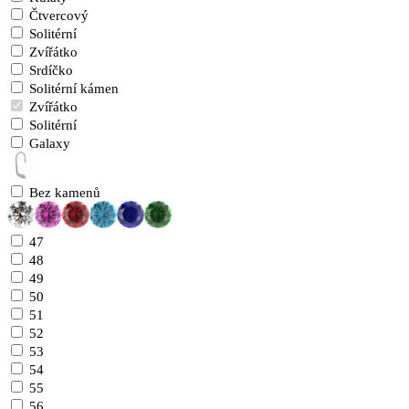
Čtvercový
Solitérní
Zvířátko
Srdíčko
Solitérní kámen
Zvířátko
Solitérní
Galaxy
Bez kamenů
47
48
49
50
51
52
53
54
55
56