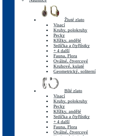
Náušnice
Žluté zlato
Visací
Kruhy, polokruhy
Pecky
Křížky, andělé
Srdíčka a čtyřlístky
+ 4 další
Fauna, Flora
Oválné, čtvercové
Kruhové, kulaté
Geometrický, soliterní
Bílé zlato
Visací
Kruhy, polokruhy
Pecky
Křížky, andělé
Srdíčka a čtyřlístky
+ 4 další
Fauna, Flora
Oválné, čtvercové