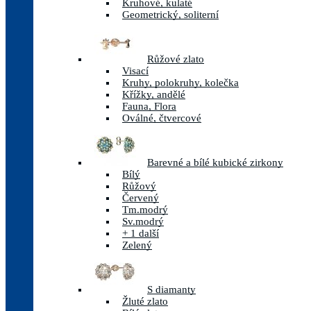
Kruhové, kulaté
Geometrický, soliterní
Růžové zlato
Visací
Kruhy, polokruhy, kolečka
Křížky, andělé
Fauna, Flora
Oválné, čtvercové
Barevné a bílé kubické zirkony
Bílý
Růžový
Červený
Tm.modrý
Sv.modrý
+ 1 další
Zelený
S diamanty
Žluté zlato