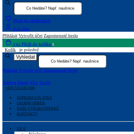
Přejít do oblíbených
Váš účet
Přihlásit
Vytvořit účet
Zapomenuté heslo
Přejít do košíku
0 Kč
0
Košík
je prázdný
Vyhledat
Přihlásit
Vytvořit účet
Zapomenuté heslo
Telefon
Email
Více
Zavřít
+420 725 535 406
DOPRAVA A PLATBA
OSOBNÍ ODBĚR
NAŠE VÝROBA ŠPERKŮ
KONTAKTY
VÍCE