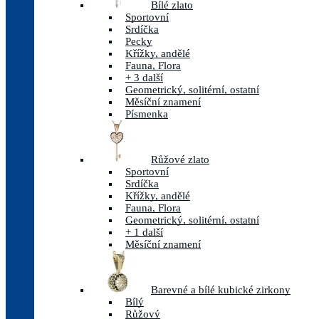
Bílé zlato
Sportovní
Srdíčka
Pecky
Křížky, andělé
Fauna, Flora
+ 3 další
Geometrický, solitérní, ostatní
Měsíční znamení
Písmenka
Růžové zlato
Sportovní
Srdíčka
Křížky, andělé
Fauna, Flora
Geometrický, solitérní, ostatní
+ 1 další
Měsíční znamení
Barevné a bílé kubické zirkony
Bílý
Růžový