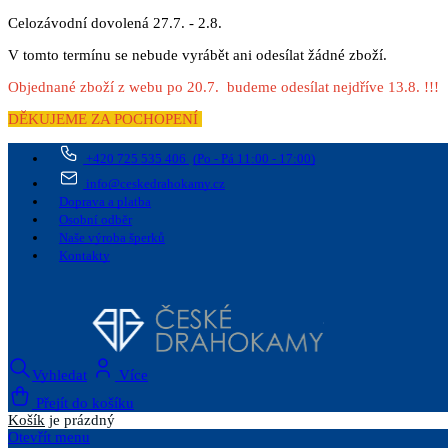
Celozávodní dovolená 27.7. - 2.8.
V tomto termínu se nebude vyrábět ani odesílat žádné zboží.
Objednané zboží z webu po 20.7. budeme odesílat nejdříve 13.8. !!!
DĚKUJEME ZA POCHOPENÍ
+420 725 535 406
(Po - Pá 11:00 - 17:00)
info@ceskedrahokamy.cz
Doprava a platba
Osobní odběr
Naše výroba šperků
Kontakty
Vyhledat
Více
Přejít do košíku
Košík
je prázdný
Otevřít menu