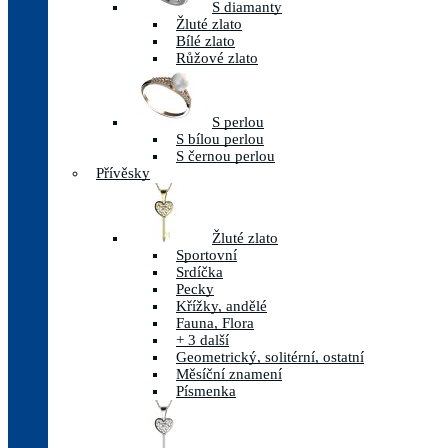
S diamanty
Žluté zlato
Bílé zlato
Růžové zlato
S perlou
S bílou perlou
S černou perlou
Přívěsky
Žluté zlato
Sportovní
Srdíčka
Pecky
Křížky, andělé
Fauna, Flora
+ 3 další
Geometrický, solitérní, ostatní
Měsíční znamení
Písmenka