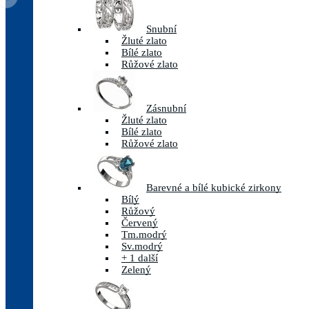
Snubní
Žluté zlato
Bílé zlato
Růžové zlato
Zásnubní
Žluté zlato
Bílé zlato
Růžové zlato
Barevné a bílé kubické zirkony
Bílý
Růžový
Červený
Tm.modrý
Sv.modrý
+ 1 další
Zelený