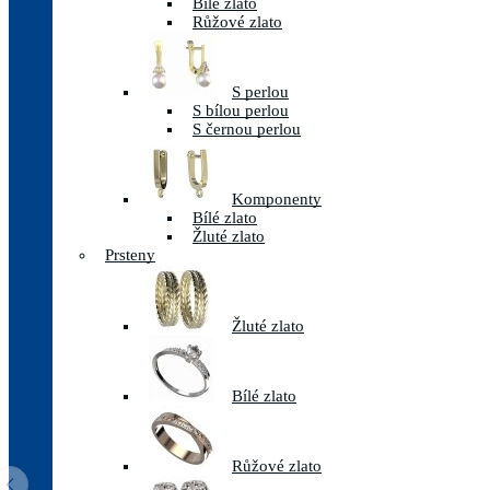
Bílé zlato
Růžové zlato
S perlou
S bílou perlou
S černou perlou
Komponenty
Bílé zlato
Žluté zlato
Prsteny
Žluté zlato
Bílé zlato
Růžové zlato