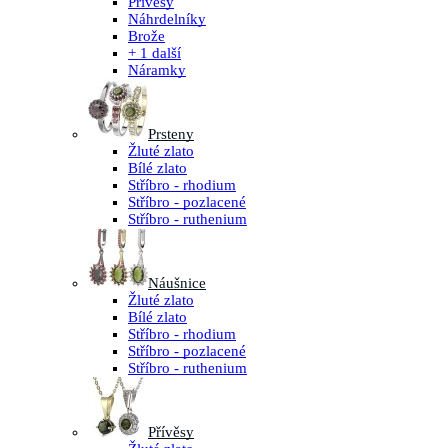
Přívěsy
Náhrdelníky
Brože
+ 1 další
Náramky
Prsteny
Žluté zlato
Bílé zlato
Stříbro - rhodium
Stříbro - pozlacené
Stříbro - ruthenium
Náušnice
Žluté zlato
Bílé zlato
Stříbro - rhodium
Stříbro - pozlacené
Stříbro - ruthenium
Přívěsy