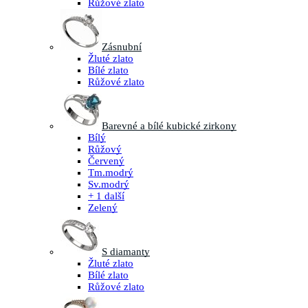
Růžové zlato
Zásnubní
Žluté zlato
Bílé zlato
Růžové zlato
Barevné a bílé kubické zirkony
Bílý
Růžový
Červený
Tm.modrý
Sv.modrý
+ 1 další
Zelený
S diamanty
Žluté zlato
Bílé zlato
Růžové zlato