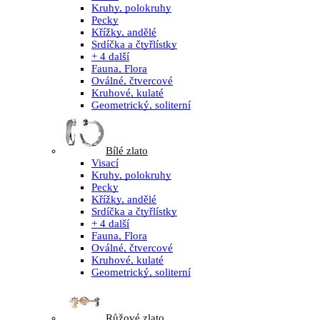
Kruhy, polokruhy
Pecky
Křížky, andělé
Srdíčka a čtyřlístky
+ 4 další
Fauna, Flora
Oválné, čtvercové
Kruhové, kulaté
Geometrický, soliterní
Bílé zlato
Visací
Kruhy, polokruhy
Pecky
Křížky, andělé
Srdíčka a čtyřlístky
+ 4 další
Fauna, Flora
Oválné, čtvercové
Kruhové, kulaté
Geometrický, soliterní
Růžové zlato