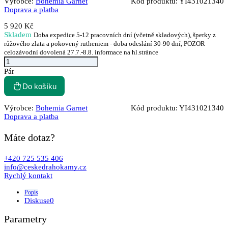
Výrobce:
Bohemia Garnet
Kód produktu:
YI431021340
Doprava a platba
5 920 Kč
Skladem
Doba expedice 5-12 pracovních dní (včetně skladových), šperky z
růžového zlata a pokovený rutheniem - doba odeslání 30-90 dní, POZOR
celozávodní dovolená 27.7.-8.8. informace na hl.stránce
Pár
Do košíku
Výrobce:
Bohemia Garnet
Kód produktu:
YI431021340
Doprava a platba
Máte dotaz?
+420 725 535 406
info@ceskedrahokamy.cz
Rychlý kontakt
Popis
Diskuse
0
Parametry