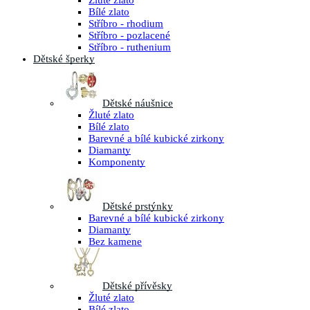
Žluté zlato
Bílé zlato
Stříbro - rhodium
Stříbro - pozlacené
Stříbro - ruthenium
Dětské šperky
Dětské náušnice
Žluté zlato
Bílé zlato
Barevné a bílé kubické zirkony
Diamanty
Komponenty
Dětské prstýnky
Barevné a bílé kubické zirkony
Diamanty
Bez kamene
Dětské přívěsky
Žluté zlato
Bílé zlato