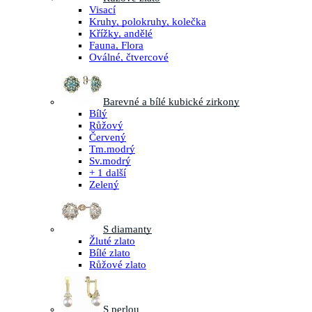
Visací
Kruhy, polokruhy, kolečka
Křížky, andělé
Fauna, Flora
Oválné, čtvercové
Barevné a bílé kubické zirkony
Bílý
Růžový
Červený
Tm.modrý
Sv.modrý
+ 1 další
Zelený
S diamanty
Žluté zlato
Bílé zlato
Růžové zlato
S perlou