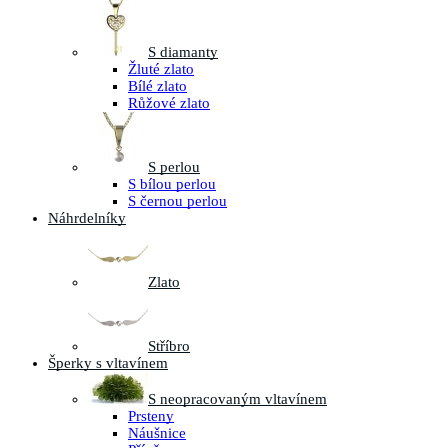
S diamanty
Žluté zlato
Bílé zlato
Růžové zlato
S perlou
S bílou perlou
S černou perlou
Náhrdelníky
Zlato
Stříbro
Šperky s vltavínem
S neopracovaným vltavínem
Prsteny
Náušnice