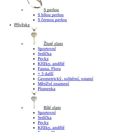
S perlou
S bílou perlou
S černou perlou
Přívěsky
Žluté zlato
Sportovní
Srdíčka
Pecky
Křížky, andělé
Fauna, Flora
+ 3 další
Geometrický, solitérní, ostatní
Měsíční znamení
Písmenka
Bílé zlato
Sportovní
Srdíčka
Pecky
Křížky, andělé