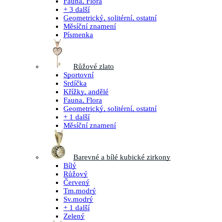
Fauna, Flora
+ 3 další
Geometrický, solitérní, ostatní
Měsíční znamení
Písmenka
Růžové zlato
Sportovní
Srdíčka
Křížky, andělé
Fauna, Flora
Geometrický, solitérní, ostatní
+ 1 další
Měsíční znamení
Barevné a bílé kubické zirkony
Bílý
Růžový
Červený
Tm.modrý
Sv.modrý
+ 1 další
Zelený