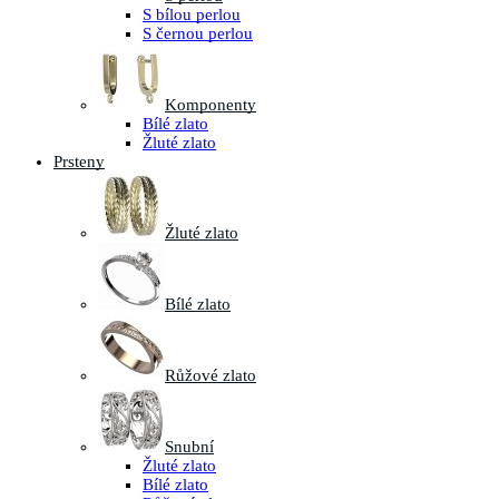
S bílou perlou
S černou perlou
Komponenty
Bílé zlato
Žluté zlato
Prsteny
Žluté zlato
Bílé zlato
Růžové zlato
Snubní
Žluté zlato
Bílé zlato