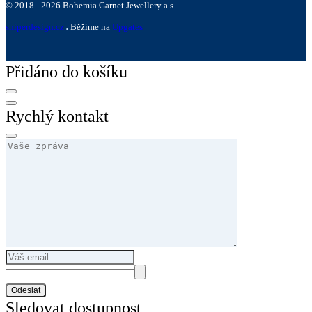
©
2018 -
2026
Bohemia Garnet Jewellery a.s.
sniperdesign.cz
Běžíme na
Upgates
Přidáno do košíku
Rychlý kontakt
Odeslat
Sledovat dostupnost