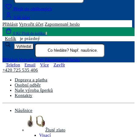
Přejít do oblíbených
Váš účet
Přihlásit
Vytvořit účet
Zapomenuté heslo
0 Kč
Přejít do košíku
0
Košík
je prázdný
Vyhledat
Přihlásit
Vytvořit účet
Zapomenuté heslo
Telefon
Email
Více
Zavřít
+420 725 535 406
Doprava a platba
Osobní odběr
Naše výroba šperků
Kontakty
Náušnice
Žluté zlato
Visací