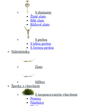
S diamanty
Žluté zlato
Bílé zlato
Růžové zlato
S perlou
S bílou perlou
S černou perlou
Náhrdelníky
Zlato
Stříbro
Šperky s vltavínem
S neopracovaným vltavínem
Prsteny
Náušnice