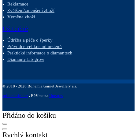
Reklamace
Zvětšení/zmenšení zboží
Výměna zboží
Užitečné
Údržba a péče o šperky
Průvodce velikostmi prstenů
Praktické informace o diamantech
Diamanty lab-grow
©
2018 -
2026
Bohemia Garnet Jewellery a.s.
sniperdesign.cz
Běžíme na
Upgates
Přidáno do košíku
Rychlý kontakt