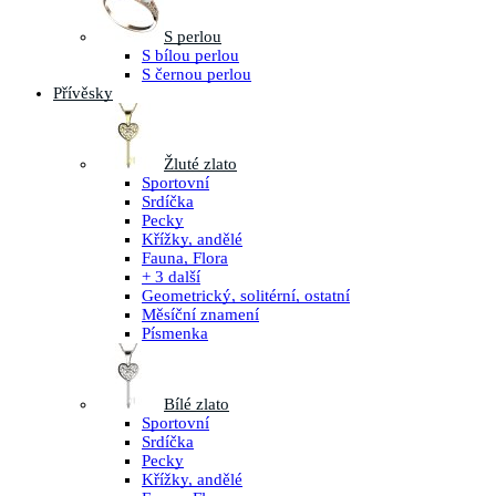
S perlou
S bílou perlou
S černou perlou
Přívěsky
Žluté zlato
Sportovní
Srdíčka
Pecky
Křížky, andělé
Fauna, Flora
+ 3 další
Geometrický, solitérní, ostatní
Měsíční znamení
Písmenka
Bílé zlato
Sportovní
Srdíčka
Pecky
Křížky, andělé