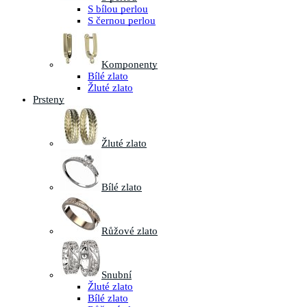
S bílou perlou
S černou perlou
Komponenty
Bílé zlato
Žluté zlato
Prsteny
Žluté zlato
Bílé zlato
Růžové zlato
Snubní
Žluté zlato
Bílé zlato