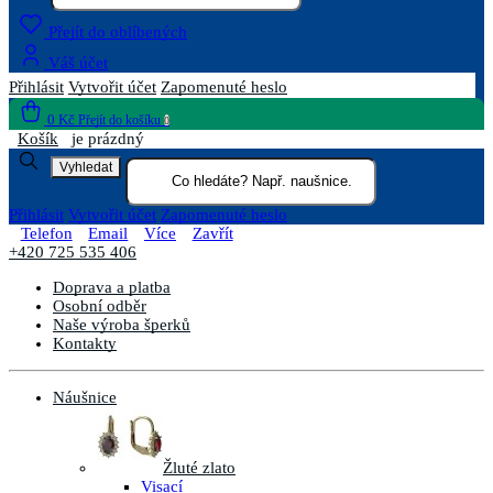
Přejít do oblíbených
Váš účet
Přihlásit
Vytvořit účet
Zapomenuté heslo
0 Kč
Přejít do košíku
0
Košík
je prázdný
Vyhledat
Přihlásit
Vytvořit účet
Zapomenuté heslo
Telefon
Email
Více
Zavřít
+420 725 535 406
Doprava a platba
Osobní odběr
Naše výroba šperků
Kontakty
Náušnice
Žluté zlato
Visací