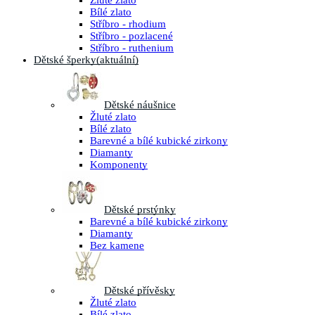
Žluté zlato
Bílé zlato
Stříbro - rhodium
Stříbro - pozlacené
Stříbro - ruthenium
Dětské šperky
(aktuální)
Dětské náušnice
Žluté zlato
Bílé zlato
Barevné a bílé kubické zirkony
Diamanty
Komponenty
Dětské prstýnky
Barevné a bílé kubické zirkony
Diamanty
Bez kamene
Dětské přívěsky
Žluté zlato
Bílé zlato