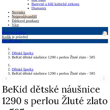
Barevné a bílé kubické zirkony
Diamanty
Novinky
Nejprodávanější
Dárkové poukazy
Více
Přejít do košíku
0
Košík
je prázdný
Otevřít menu
Dětské šperky
BeKid dětské náušnice 1290 s perlou Žluté zlato - 585
Dětské šperky
BeKid dětské náušnice 1290 s perlou Žluté zlato - 585
BeKid dětské náušnice
1290 s perlou Žluté zlato