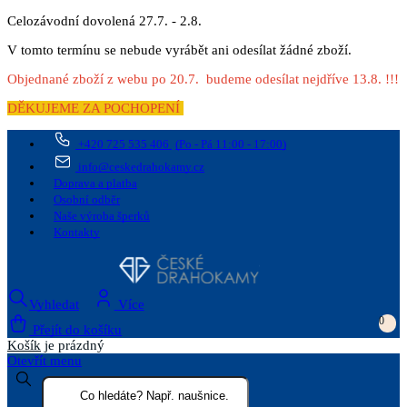
Celozávodní dovolená 27.7. - 2.8.
V tomto termínu se nebude vyrábět ani odesílat žádné zboží.
Objednané zboží z webu po 20.7. budeme odesílat nejdříve 13.8. !!!
DĚKUJEME ZA POCHOPENÍ
+420 725 535 406
(Po - Pá 11:00 - 17:00)
info@ceskedrahokamy.cz
Doprava a platba
Osobní odběr
Naše výroba šperků
Kontakty
Vyhledat
Více
0
Přejít do košíku
Košík
je prázdný
Otevřít menu