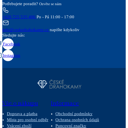
Potřebujete poradit?
Ozvěte se nám
+420 725 535 406
Po - Pá 11:00 - 17:00
info@ceskedrahokamy.cz
napište kdykoliv
Sledujte nás:
Facebook
Instagram
Vše o nákupu
Informace
Doprava a platba
Obchodní podmínky
Místa pro osobní odběr
Ochrana osobních údajů
Vrácení zboží
Puncovní značky