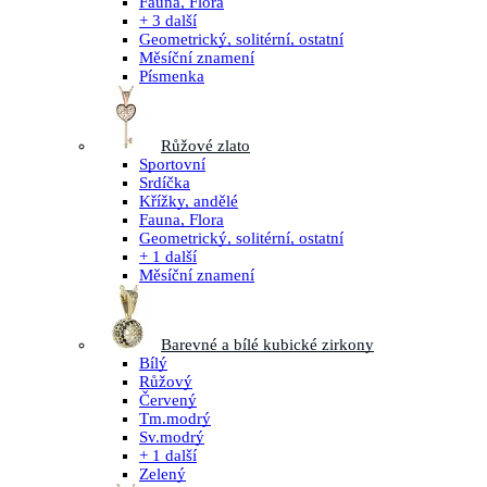
Fauna, Flora
+ 3 další
Geometrický, solitérní, ostatní
Měsíční znamení
Písmenka
Růžové zlato
Sportovní
Srdíčka
Křížky, andělé
Fauna, Flora
Geometrický, solitérní, ostatní
+ 1 další
Měsíční znamení
Barevné a bílé kubické zirkony
Bílý
Růžový
Červený
Tm.modrý
Sv.modrý
+ 1 další
Zelený