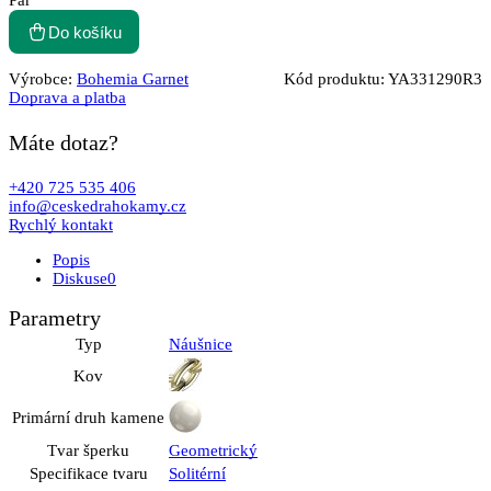
Pár
Do košíku
Výrobce:
Bohemia Garnet
Kód produktu:
YA331290R3
Doprava a platba
Máte dotaz?
+420 725 535 406
info@ceskedrahokamy.cz
Rychlý kontakt
Popis
Diskuse
0
Parametry
Typ
Náušnice
Kov
Primární druh kamene
Tvar šperku
Geometrický
Specifikace tvaru
Solitérní