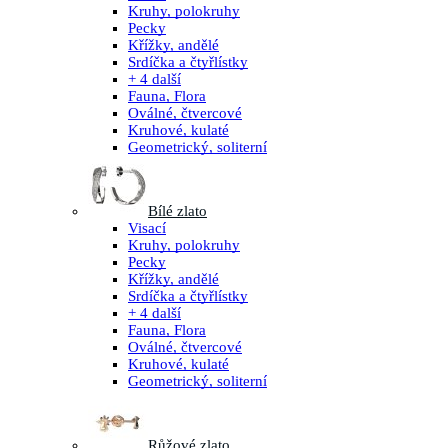
Kruhy, polokruhy
Pecky
Křížky, andělé
Srdíčka a čtyřlístky
+ 4 další
Fauna, Flora
Oválné, čtvercové
Kruhové, kulaté
Geometrický, soliterní
Bílé zlato
Visací
Kruhy, polokruhy
Pecky
Křížky, andělé
Srdíčka a čtyřlístky
+ 4 další
Fauna, Flora
Oválné, čtvercové
Kruhové, kulaté
Geometrický, soliterní
Růžové zlato