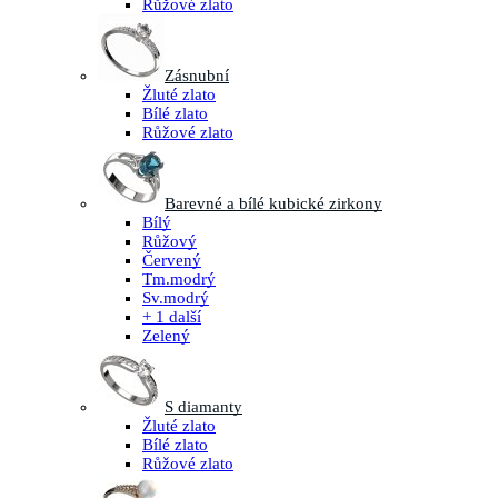
Růžové zlato
Zásnubní
Žluté zlato
Bílé zlato
Růžové zlato
Barevné a bílé kubické zirkony
Bílý
Růžový
Červený
Tm.modrý
Sv.modrý
+ 1 další
Zelený
S diamanty
Žluté zlato
Bílé zlato
Růžové zlato