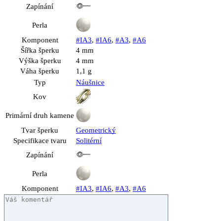
Zapínání
Perla
Komponent
#IA3
,
#IA6
,
#A3
,
#A6
Šířka šperku
4 mm
Výška šperku
4 mm
Váha šperku
1,1 g
Typ
Náušnice
Kov
Primární druh kamene
Tvar šperku
Geometrický
Specifikace tvaru
Solitérní
Zapínání
Perla
Komponent
#IA3
,
#IA6
,
#A3
,
#A6