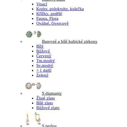
Visací
Kruhy, polokruhy, kolečka
Křížky, andělé
Fauna, Flora
Oválné, čtvercové
Barevné a bílé kubické zirkony
Bílý
Růžový
Červený
Tm.modrý
Sv.modrý
+ 1 další
Zelený
S diamanty
Žluté zlato
Bílé zlato
Růžové zlato
S perlou