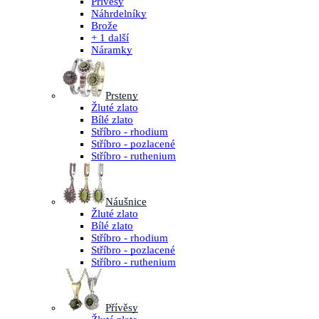
Přívěsy
Náhrdelníky
Brože
+ 1 další
Náramky
Prsteny
Žluté zlato
Bílé zlato
Stříbro - rhodium
Stříbro - pozlacené
Stříbro - ruthenium
Náušnice
Žluté zlato
Bílé zlato
Stříbro - rhodium
Stříbro - pozlacené
Stříbro - ruthenium
Přívěsy