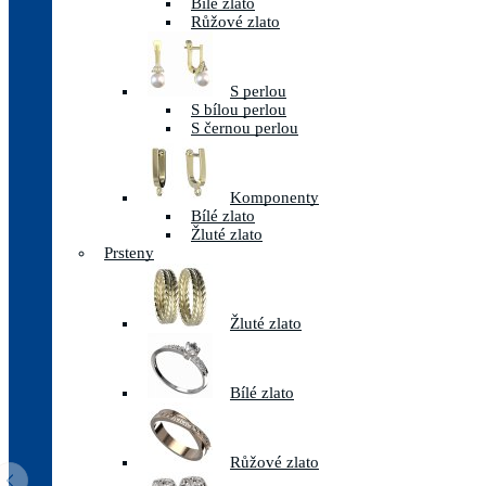
Bílé zlato
Růžové zlato
S perlou
S bílou perlou
S černou perlou
Komponenty
Bílé zlato
Žluté zlato
Prsteny
Žluté zlato
Bílé zlato
Růžové zlato