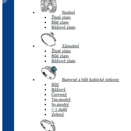
Snubní
Žluté zlato
Bílé zlato
Růžové zlato
Zásnubní
Žluté zlato
Bílé zlato
Růžové zlato
Barevné a bílé kubické zirkony
Bílý
Růžový
Červený
Tm.modrý
Sv.modrý
+ 1 další
Zelený