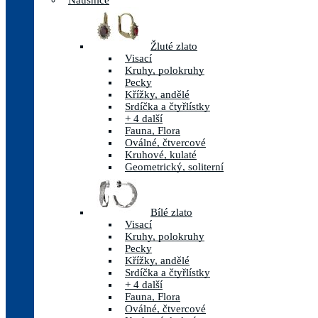
Náušnice
Žluté zlato
Visací
Kruhy, polokruhy
Pecky
Křížky, andělé
Srdíčka a čtyřlístky
+ 4 další
Fauna, Flora
Oválné, čtvercové
Kruhové, kulaté
Geometrický, soliterní
Bílé zlato
Visací
Kruhy, polokruhy
Pecky
Křížky, andělé
Srdíčka a čtyřlístky
+ 4 další
Fauna, Flora
Oválné, čtvercové