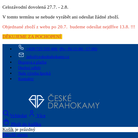
Celozávodní dovolená 27.7. - 2.8.
V tomto termínu se nebude vyrábět ani odesílat žádné zboží.
Objednané zboží z webu po 20.7. budeme odesílat nejdříve 13.8. !!!
DĚKUJEME ZA POCHOPENÍ
+420 725 535 406
(Po - Pá 11:00 - 17:00)
info@ceskedrahokamy.cz
Doprava a platba
Osobní odběr
Naše výroba šperků
Kontakty
Vyhledat
Více
Přejít do košíku
Košík
je prázdný
Otevřít menu