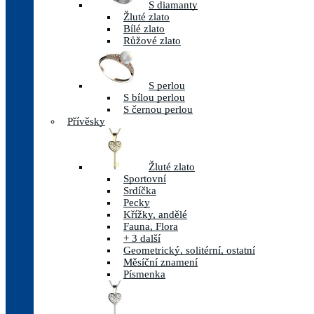
S diamanty
Žluté zlato
Bílé zlato
Růžové zlato
S perlou
S bílou perlou
S černou perlou
Přívěsky
Žluté zlato
Sportovní
Srdíčka
Pecky
Křížky, andělé
Fauna, Flora
+ 3 další
Geometrický, solitérní, ostatní
Měsíční znamení
Písmenka