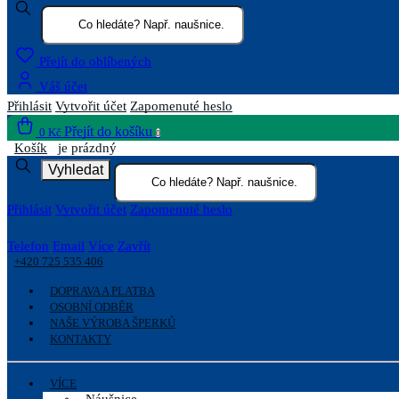
Přejít do oblíbených
Váš účet
Přihlásit
Vytvořit účet
Zapomenuté heslo
Přejít do košíku
0 Kč
0
Košík
je prázdný
Vyhledat
Přihlásit
Vytvořit účet
Zapomenuté heslo
Telefon
Email
Více
Zavřít
+420 725 535 406
DOPRAVA A PLATBA
OSOBNÍ ODBĚR
NAŠE VÝROBA ŠPERKŮ
KONTAKTY
VÍCE