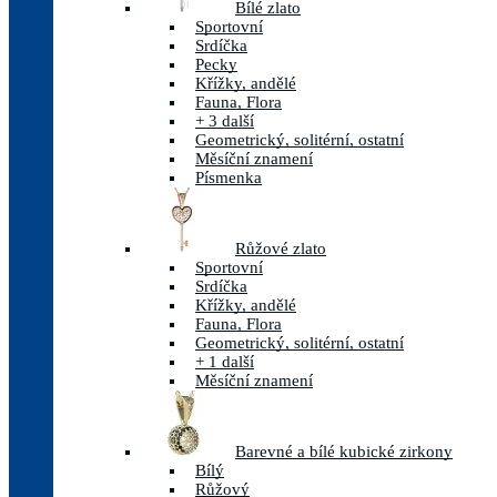
Bílé zlato
Sportovní
Srdíčka
Pecky
Křížky, andělé
Fauna, Flora
+ 3 další
Geometrický, solitérní, ostatní
Měsíční znamení
Písmenka
Růžové zlato
Sportovní
Srdíčka
Křížky, andělé
Fauna, Flora
Geometrický, solitérní, ostatní
+ 1 další
Měsíční znamení
Barevné a bílé kubické zirkony
Bílý
Růžový