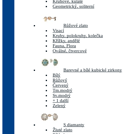
Kruhové, kulaté
Geometrický, soliterní
Růžové zlato
Visací
Kruhy, polokruhy, kolečka
Křížky, andělé
Fauna, Flora
Oválné, čtvercové
Barevné a bílé kubické zirkony
Bílý
Růžový
Červený
Tm.modrý
Sv.modrý
+ 1 další
Zelený
S diamanty
Žluté zlato